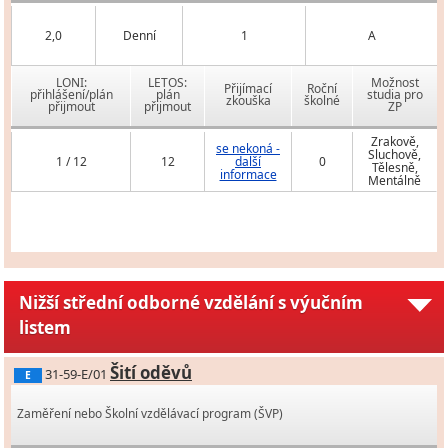
2,0
Denní
1
A
LONI:
LETOS:
Možnost
Přijímací
Roční
přihlášení/plán
plán
studia pro
zkouška
školné
přijmout
přijmout
ZP
Zrakově,
se nekoná -
Sluchově,
1 / 12
12
další
0
Tělesně,
informace
Mentálně
Nižší střední odborné vzdělání s výučním
listem
Šití oděvů
31-59-E/01
E
Zaměření nebo Školní vzdělávací program (ŠVP)