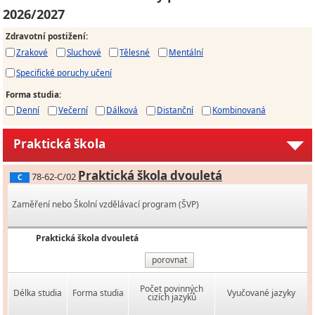
2026/2027
Zdravotní postižení
:
Zrakové
Sluchové
Tělesné
Mentální
Specifické poruchy učení
Forma studia
:
Denní
Večerní
Dálková
Distanční
Kombinovaná
Praktická škola
Praktická škola dvouletá
78-62-C/02
C
Zaměření nebo Školní vzdělávací program (ŠVP)
Praktická škola dvouletá
porovnat
Počet povinných
Délka studia
Forma studia
Vyučované jazyky
cizích jazyků