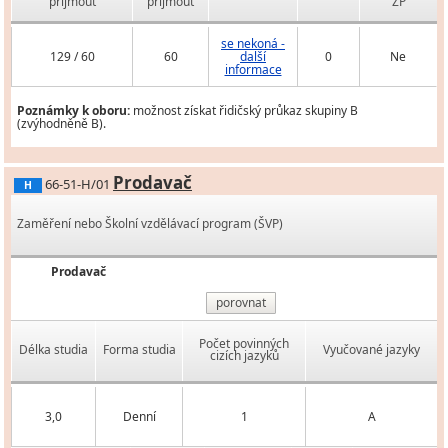
přijmout
přijmout
ZP
se nekoná -
129 / 60
60
další
0
Ne
informace
Poznámky k oboru:
možnost získat řidičský průkaz skupiny B
(zvýhodněně B).
Prodavač
66-51-H/01
H
Zaměření nebo Školní vzdělávací program (ŠVP)
Prodavač
porovnat
Počet povinných
Délka studia
Forma studia
Vyučované jazyky
cizích jazyků
3,0
Denní
1
A