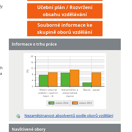
dy
Učební plán / Rozvržení
obsahu vzdělávání
Souborné informace ke
skupině oborů vzdělání
Informace o trhu práce
ch
 a
Nezaměstnanost absolventů podle oborů vzdělání
Navštívené obory