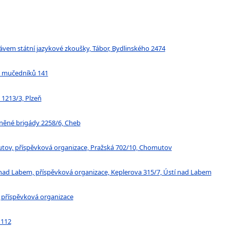
rávem státní jazykové zkoušky, Tábor, Bydlinského 2474
ch mučedníků 141
 1213/3, Plzeň
rněné brigády 2258/6, Cheb
utov, příspěvková organizace, Pražská 702/10, Chomutov
í nad Labem, příspěvková organizace, Keplerova 315/7, Ústí nad Labem
, příspěvková organizace
 112