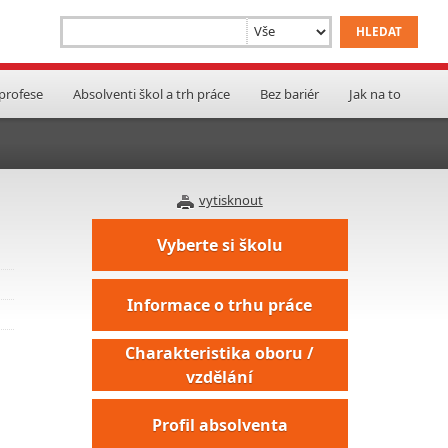
 profese
Absolventi škol a trh práce
Bez bariér
Jak na to
vytisknout
Vyberte si školu
Informace o trhu práce
Charakteristika oboru /
vzdělání
Profil absolventa