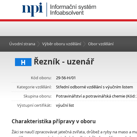
Úvodní strana
Výběr oboru vzdělání
Obor vzdělání
Řezník - uzenář
H
Kód oboru:
29-56-H/01
Kategorie vzdělání:
Střední odborné vzdělání s výučním listem
Skupina oboru:
Potravinářství a potravinářská chemie (Kód: 
Výstupní certifikát:
výuční list
Charakteristika přípravy v oboru
Žáci se naučí zpracovávat jatečná zvířata, drůbež a ryby na maso a ma