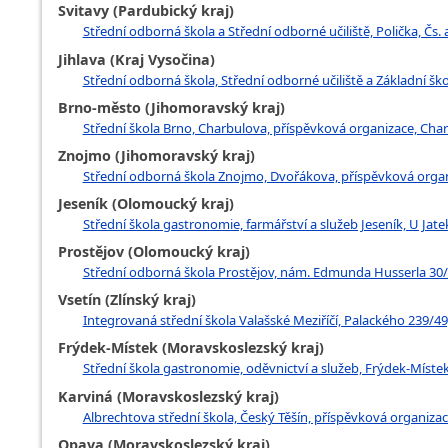
Svitavy (Pardubický kraj)
Střední odborná škola a Střední odborné učiliště, Polička, Čs.
Jihlava (Kraj Vysočina)
Střední odborná škola, Střední odborné učiliště a Základní škol
Brno-město (Jihomoravský kraj)
Střední škola Brno, Charbulova, příspěvková organizace, Cha
Znojmo (Jihomoravský kraj)
Střední odborná škola Znojmo, Dvořákova, příspěvková orga
Jeseník (Olomoucký kraj)
Střední škola gastronomie, farmářství a služeb Jeseník, U Jate
Prostějov (Olomoucký kraj)
Střední odborná škola Prostějov, nám. Edmunda Husserla 30/
Vsetín (Zlínský kraj)
Integrovaná střední škola Valašské Meziříčí, Palackého 239/49,
Frýdek-Místek (Moravskoslezský kraj)
Střední škola gastronomie, oděvnictví a služeb, Frýdek-Místek
Karviná (Moravskoslezský kraj)
Albrechtova střední škola, Český Těšín, příspěvková organizac
Opava (Moravskoslezský kraj)