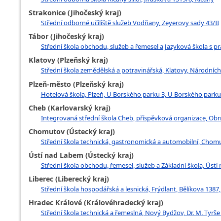
Strakonice (Jihočeský kraj)
Střední odborné učiliště služeb Vodňany, Zeyerovy sady 43/II
Tábor (Jihočeský kraj)
Střední škola obchodu, služeb a řemesel a Jazyková škola s p
Klatovy (Plzeňský kraj)
Střední škola zemědělská a potravinářská, Klatovy, Národní
Plzeň-město (Plzeňský kraj)
Hotelová škola, Plzeň, U Borského parku 3, U Borského parku
Cheb (Karlovarský kraj)
Integrovaná střední škola Cheb, příspěvková organizace, Ob
Chomutov (Ústecký kraj)
Střední škola technická, gastronomická a automobilní, Chom
Ústí nad Labem (Ústecký kraj)
Střední škola obchodu, řemesel, služeb a Základní škola, Úst
Liberec (Liberecký kraj)
Střední škola hospodářská a lesnická, Frýdlant, Bělíkova 1387
Hradec Králové (Královéhradecký kraj)
Střední škola technická a řemeslná, Nový Bydžov, Dr. M. Tyrše