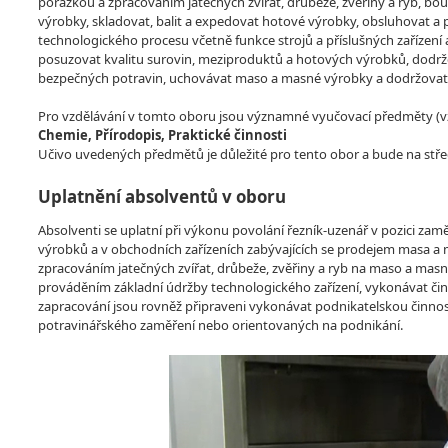
porážkou a zpracováním jatečných zvířat, drůbeže, zvěřiny a ryb, bou
výrobky, skladovat, balit a expedovat hotové výrobky, obsluhovat a 
technologického procesu včetně funkce strojů a příslušných zařízení
posuzovat kvalitu surovin, meziproduktů a hotových výrobků, dodržo
bezpečných potravin, uchovávat maso a masné výrobky a dodržovat 
Pro vzdělávání v tomto oboru jsou významné vyučovací předměty (vzdě
Chemie, Přírodopis, Praktické činnosti
Učivo uvedených předmětů je důležité pro tento obor a bude na stře
Uplatnění absolventů v oboru
Absolventi se uplatní při výkonu povolání řezník-uzenář v pozici z
výrobků a v obchodních zařízeních zabývajících se prodejem masa a m
zpracováním jatečných zvířat, drůbeže, zvěřiny a ryb na maso a mas
prováděním základní údržby technologického zařízení, vykonávat či
zapracování jsou rovněž připraveni vykonávat podnikatelskou činn
potravinářského zaměření nebo orientovaných na podnikání.
Video
Player