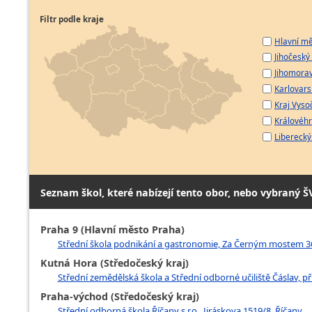
Filtr podle kraje
Hlavní mě
Jihočeský 
Jihomorav
Karlovarsk
Kraj Vyso
Královéhr
Liberecký 
Seznam škol, které nabízejí tento obor, nebo vybraný Š
Praha 9 (Hlavní město Praha)
Střední škola podnikání a gastronomie, Za Černým mostem 36
Kutná Hora (Středočeský kraj)
Střední zemědělská škola a Střední odborné učiliště Čáslav, p
Praha-východ (Středočeský kraj)
Střední odborná škola Říčany s.r.o., Jiráskova 1519/8, Říčany