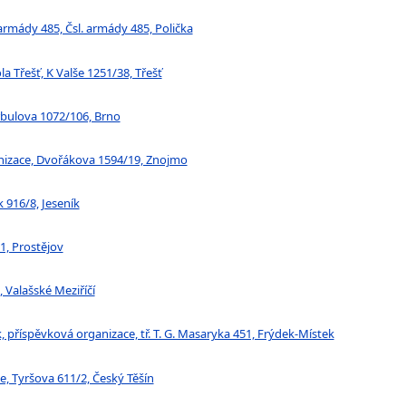
 armády 485, Čsl. armády 485, Polička
a Třešť, K Valše 1251/38, Třešť
rbulova 1072/106, Brno
nizace, Dvořákova 1594/19, Znojmo
k 916/8, Jeseník
1, Prostějov
 Valašské Meziříčí
, příspěvková organizace, tř. T. G. Masaryka 451, Frýdek-Místek
e, Tyršova 611/2, Český Těšín