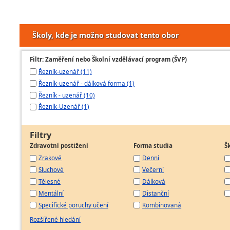
Školy, kde je možno studovat tento obor
Filtr: Zaměření nebo Školní vzdělávací program (ŠVP)
Řezník-uzenář (11)
Řezník-uzenář - dálková forma (1)
Řezník - uzenář (10)
Řezník-Uzenář (1)
Filtry
Zdravotní postižení
Forma studia
Š
Zrakové
Denní
Sluchové
Večerní
Tělesné
Dálková
Mentální
Distanční
Specifické poruchy učení
Kombinovaná
Rozšířené hledání