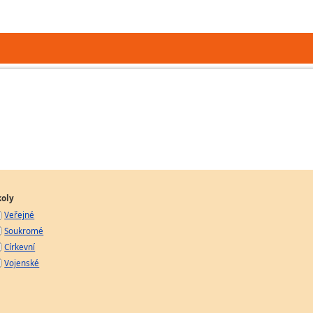
koly
Veřejné
Soukromé
Církevní
Vojenské