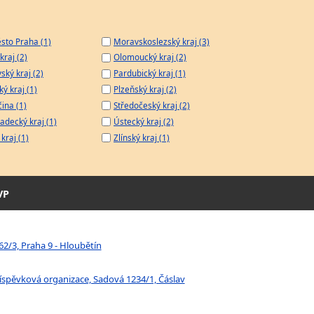
sto Praha (1)
Moravskoslezský kraj (3)
kraj (2)
Olomoucký kraj (2)
ský kraj (2)
Pardubický kraj (1)
ý kraj (1)
Plzeňský kraj (2)
čina (1)
Středočeský kraj (2)
adecký kraj (1)
Ústecký kraj (2)
kraj (1)
Zlínský kraj (1)
VP
2/3, Praha 9 - Hloubětín
říspěvková organizace, Sadová 1234/1, Čáslav