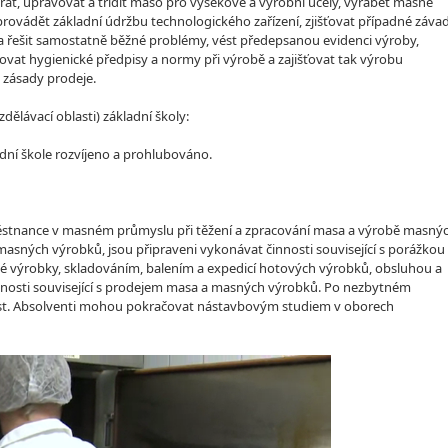
rat, upravovat a třídit maso pro výsekové a výrobní účely, vyrábět masné
provádět základní údržbu technologického zařízení, zjišťovat případné záva
 a řešit samostatně běžné problémy, vést předepsanou evidenci výroby,
vat hygienické předpisy a normy při výrobě a zajišťovat tak výrobu
zásady prodeje.
lávací oblasti) základní školy:
dní škole rozvíjeno a prohlubováno.
aměstnance v masném průmyslu při těžení a zpracování masa a výrobě masný
asných výrobků, jsou připraveni vykonávat činnosti související s porážkou
né výrobky, skladováním, balením a expedicí hotových výrobků, obsluhou a
nnosti související s prodejem masa a masných výrobků. Po nezbytném
ost. Absolventi mohou pokračovat nástavbovým studiem v oborech