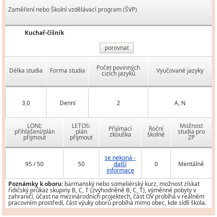
Zaměření nebo Školní vzdělávací program (ŠVP)
Kuchař-číšník
porovnat
Počet povinných
Délka studia
Forma studia
Vyučované jazyky
cizích jazyků
3,0
Denní
2
A, N
LONI:
LETOS:
Možnost
Přijímací
Roční
přihlášení/plán
plán
studia pro
zkouška
školné
přijmout
přijmout
ZP
se nekoná -
95 / 50
50
další
0
Mentálně
informace
Poznámky k oboru:
barmanský nebo someliérský kurz, možnost získat
řidičský průkaz skupiny B, C, T (zvýhodněně B, C, T), výměnné pobyty v
zahraničí, účast na mezinárodních projektech, část OV probíhá v reálném
pracovním prostředí, část výuky oborů probíhá mimo obec, kde sídlí škola.