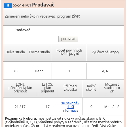
Prodavač
66-51-H/01
H
Zaměření nebo Školní vzdělávací program (ŠVP)
Prodavač
porovnat
Počet povinných
Délka studia
Forma studia
Vyučované jazyky
cizích jazyků
3,0
Denní
1
A, N
LONI:
LETOS:
Možnost
Přijímací
Roční
přihlášení/plán
plán
studia pro
zkouška
školné
přijmout
přijmout
ZP
se nekoná -
21 / 17
17
další
0
Mentálně
informace
Poznámky k oboru:
možnost získat řidičský průkaz skupiny B, C, T
(zvýhodněně B, C, T), výměnné pobyty v zahraničí, účast na mezinárodních
projektech, část OV probíhá v reálném pracovním prostředí, část výuky