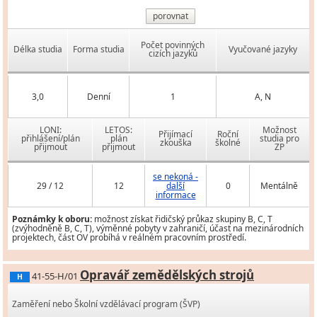
porovnat
Počet povinných
Délka studia
Forma studia
Vyučované jazyky
cizích jazyků
3,0
Denní
1
A, N
LONI:
LETOS:
Možnost
Přijímací
Roční
přihlášení/plán
plán
studia pro
zkouška
školné
přijmout
přijmout
ZP
se nekoná -
29 / 12
12
další
0
Mentálně
informace
Poznámky k oboru:
možnost získat řidičský průkaz skupiny B, C, T
(zvýhodněně B, C, T), výměnné pobyty v zahraničí, účast na mezinárodních
projektech, část OV probíhá v reálném pracovním prostředí.
Opravář zemědělských strojů
41-55-H/01
H
Zaměření nebo Školní vzdělávací program (ŠVP)