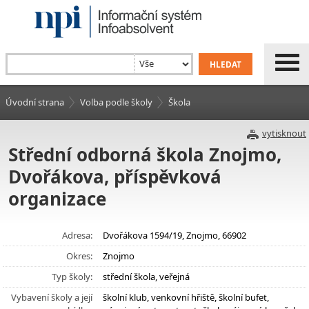
Úvodní strana
Volba podle školy
Škola
vytisknout
Střední odborná škola Znojmo,
Dvořákova, příspěvková
organizace
Adresa:
Dvořákova 1594/19, Znojmo, 66902
Okres:
Znojmo
Typ školy:
střední škola, veřejná
Vybavení školy a její
školní klub, venkovní hřiště, školní bufet,