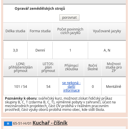
Opravář zemědělských strojů
porovnat
Počet povinných
Délka studia
Forma studia
Vyučované jazyky
cizích jazyků
3,0
Denní
1
A, N
LONI:
LETOS:
Možnost
Přijímací
Roční
přihlášení/plán
plán
studia pro
zkouška
školné
přijmout
přijmout
ZP
se nekoná -
101 / 54
54
další
0
Mentálně
informace
Poznámky k oboru:
svářečský kurz, možnost získat řidičský průkaz
skupiny B, C, T (zdarma B, C, T), výměnné pobyty v zahraničí, účast na
mezinárodních projektech, část OV probíhá v reálném pracovním
prostředí, část výuky oborů probíhá mimo obec, kde sídlí škola.
Kuchař - číšník
65-51-H/01
H