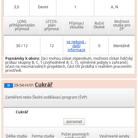
3,0
Denní
1
A, N
LONI:
LETOS:
Možnost
Přijímací
Roční
přihlášení/plán
plán
studia pro
zkouška
školné
přijmout
přijmout
ZP
se nekoná -
30 / 12
12
další
0
Mentálně
informace
Poznámky k oboru:
žáci mohou získat stipendium, možnost získat řidičský
průkaz skupiny B, C, T (zvýhodněně B, C, T), výměnné pobyty v zahraničí,
účast na mezinárodních projektech, část OV probíhá v reálném pracovním
prostředí.
Cukrář
29-54-H/01
H
Zaměření nebo Školní vzdělávací program (ŠVP)
Cukrář
porovnat
Počet povinných
Délka studia
Forma studia
Vyučované jazyky
cizích jazyků