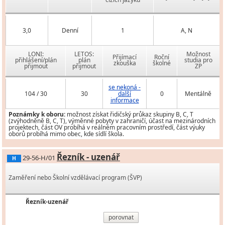
3,0
Denní
1
A, N
LONI:
LETOS:
Možnost
Přijímací
Roční
přihlášení/plán
plán
studia pro
zkouška
školné
přijmout
přijmout
ZP
se nekoná -
104 / 30
30
další
0
Mentálně
informace
Poznámky k oboru:
možnost získat řidičský průkaz skupiny B, C, T
(zvýhodněně B, C, T), výměnné pobyty v zahraničí, účast na mezinárodních
projektech, část OV probíhá v reálném pracovním prostředí, část výuky
oborů probíhá mimo obec, kde sídlí škola.
Řezník - uzenář
29-56-H/01
H
Zaměření nebo Školní vzdělávací program (ŠVP)
Řezník-uzenář
porovnat