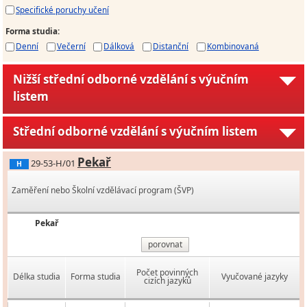
Specifické poruchy učení
Forma studia
:
Denní
Večerní
Dálková
Distanční
Kombinovaná
Nižší střední odborné vzdělání s výučním
listem
Střední odborné vzdělání s výučním listem
Pekař
29-53-H/01
H
Zaměření nebo Školní vzdělávací program (ŠVP)
Pekař
porovnat
Počet povinných
Délka studia
Forma studia
Vyučované jazyky
cizích jazyků