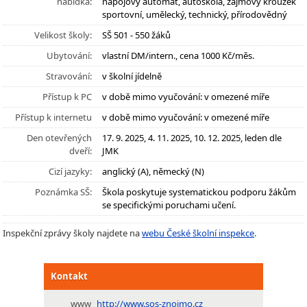
nabídka:
nápojový automat, autoškola, zájmový kroužek
sportovní, umělecký, technický, přírodovědný
Velikost školy:
SŠ 501 - 550 žáků
Ubytování:
vlastní DM/intern., cena 1000 Kč/měs.
Stravování:
v školní jídelně
Přístup k PC
v době mimo vyučování: v omezené míře
Přístup k internetu
v době mimo vyučování: v omezené míře
Den otevřených
17. 9. 2025, 4. 11. 2025, 10. 12. 2025, leden dle
dveří:
JMK
Cizí jazyky:
anglický (A), německý (N)
Poznámka SŠ:
Škola poskytuje systematickou podporu žákům
se specifickými poruchami učení.
Inspekční zprávy školy najdete na
webu České školní inspekce
.
Kontakt
www
http://www.sos-znojmo.cz