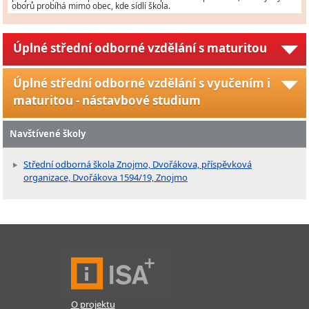
oborů probíhá mimo obec, kde sídlí škola.
Úplné střední odborné vzdělání s maturitou
Úplné střední odborné vzdělání s vyučením i
maturitou - nástavbové studium
Navštívené školy
Střední odborná škola Znojmo, Dvořákova, příspěvková
organizace, Dvořákova 1594/19, Znojmo
O projektu