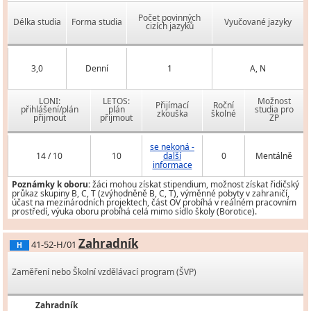
Počet povinných
Délka studia
Forma studia
Vyučované jazyky
cizích jazyků
3,0
Denní
1
A, N
LONI:
LETOS:
Možnost
Přijímací
Roční
přihlášení/plán
plán
studia pro
zkouška
školné
přijmout
přijmout
ZP
se nekoná -
14 / 10
10
další
0
Mentálně
informace
Poznámky k oboru:
žáci mohou získat stipendium, možnost získat řidičský
průkaz skupiny B, C, T (zvýhodněně B, C, T), výměnné pobyty v zahraničí,
účast na mezinárodních projektech, část OV probíhá v reálném pracovním
prostředí, výuka oboru probíhá celá mimo sídlo školy (Borotice).
Zahradník
41-52-H/01
H
Zaměření nebo Školní vzdělávací program (ŠVP)
Zahradník