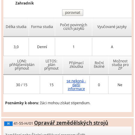
Zahradník
porovnat
Počet povinných
Délka studia
Forma studia
Vyučované jazyky
cizích jazyků
3,0
Denní
1
A
LONI:
LETOS:
Možnost
Přijímací
Roční
přihlášení/plán
plán
studia pro
zkouška
školné
přijmout
přijmout
ZP
se nekoná -
30 / 15
15
další
0
Ne
informace
Poznámky k oboru:
žáci mohou získat stipendium.
Opravář zemědělských strojů
41-55-H/01
H