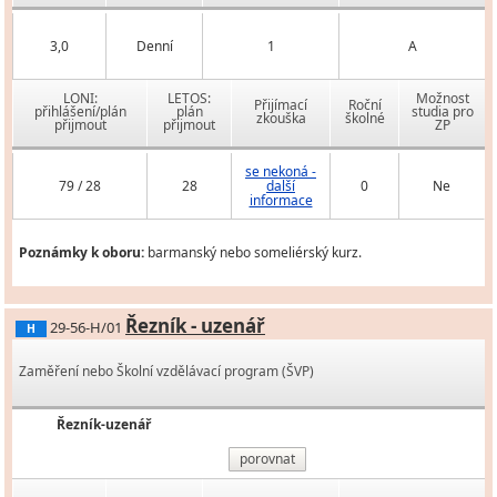
3,0
Denní
1
A
LONI:
LETOS:
Možnost
Přijímací
Roční
přihlášení/plán
plán
studia pro
zkouška
školné
přijmout
přijmout
ZP
se nekoná -
79 / 28
28
další
0
Ne
informace
Poznámky k oboru:
barmanský nebo someliérský kurz.
Řezník - uzenář
29-56-H/01
H
Zaměření nebo Školní vzdělávací program (ŠVP)
Řezník-uzenář
porovnat