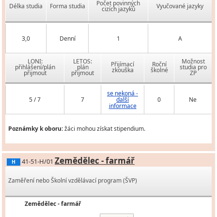
Počet povinných
Délka studia
Forma studia
Vyučované jazyky
cizích jazyků
3,0
Denní
1
A
LONI:
LETOS:
Možnost
Přijímací
Roční
přihlášení/plán
plán
studia pro
zkouška
školné
přijmout
přijmout
ZP
se nekoná -
5 / 7
7
další
0
Ne
informace
Poznámky k oboru:
žáci mohou získat stipendium.
Zemědělec - farmář
41-51-H/01
H
Zaměření nebo Školní vzdělávací program (ŠVP)
Zemědělec - farmář