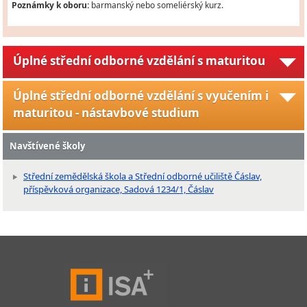
Poznámky k oboru:
barmanský nebo someliérský kurz.
Úplné střední odborné vzdělání s maturitou
Úplné střední odborné vzdělání s vyučením i
maturitou - nástavbové studium
Navštívené školy
Střední zemědělská škola a Střední odborné učiliště Čáslav,
příspěvková organizace, Sadová 1234/1, Čáslav