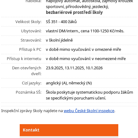
nabídka:
nápojový automat, autoškola, zájmový kroužek
sportovní, přírodovědný, jezdecký,
bezbariérové prostředí školy
Velikost školy:
SŠ 351 - 400 žáků
Ubytování:
vlastní DM/intern., cena 1100-1250 Kč/měs.
Stravování:
v školní jídelně
Přístup k PC
v době mimo vyučování: v omezené míře
Přístup k internetu
v době mimo vyučování: v neomezené míře
Den otevřených
23.9.2025, 13.11.2025, 10.1.2026
dveří:
Cizí jazyky:
anglický (A), německý (N)
Poznámka SŠ:
Škola poskytuje systematickou podporu žákům
se specifickými poruchami učení.
Inspekční zprávy školy najdete na
webu České školní inspekce
.
Kontakt