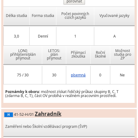
porovnat
Počet povinných
Délka studia
Forma studia
Vyučované jazyky
cizích jazyků
3,0
Denní
1
A
LONI:
LETOS:
Možnost
Přijímací
Roční
přihlášení/plán
plán
studia pro
zkouška
školné
přijmout
přijmout
ZP
75 / 30
30
písemná
0
Ne
Poznámky k oboru:
možnost získat řidičský průkaz skupiny B, C, T
(zdarma B, C, T), část OV probíhá v reálném pracovním prostředí.
Zahradník
41-52-H/01
H
Zaměření nebo Školní vzdělávací program (ŠVP)