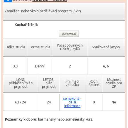
H
Zaměření nebo Školní vzdělávací program (ŠVP)
Kuchař-číšník
porovnat
Počet povinných
Délka studia
Forma studia
Vyučované jazyky
cizích jazyků
3,0
Denní
2
A, N
LONI:
LETOS:
Možnost
Přijímací
Roční
přihlášení/plán
plán
studia pro
zkouška
školné
přijmout
přijmout
ZP
se nekoná -
63 / 24
24
další
0
Ne
informace
Poznámky k oboru:
barmanský nebo someliérský kurz.