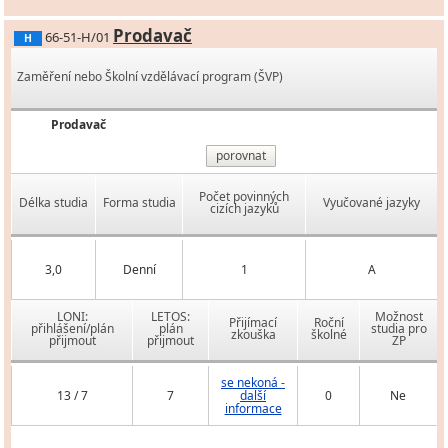
Prodavač
66-51-H/01
H
Zaměření nebo Školní vzdělávací program (ŠVP)
Prodavač
porovnat
Počet povinných
Délka studia
Forma studia
Vyučované jazyky
cizích jazyků
3,0
Denní
1
A
LONI:
LETOS:
Možnost
Přijímací
Roční
přihlášení/plán
plán
studia pro
zkouška
školné
přijmout
přijmout
ZP
se nekoná -
13 / 7
7
další
0
Ne
informace