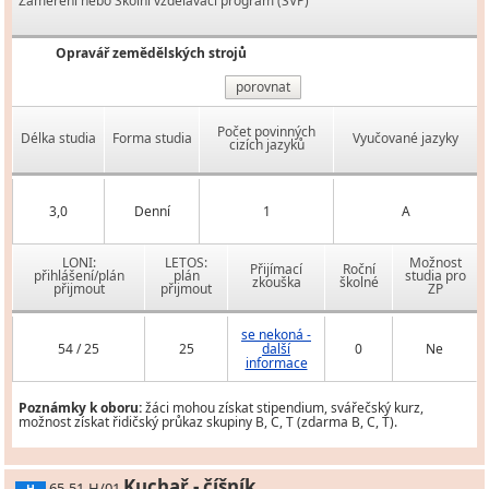
Zaměření nebo Školní vzdělávací program (ŠVP)
Opravář zemědělských strojů
porovnat
Počet povinných
Délka studia
Forma studia
Vyučované jazyky
cizích jazyků
3,0
Denní
1
A
LONI:
LETOS:
Možnost
Přijímací
Roční
přihlášení/plán
plán
studia pro
zkouška
školné
přijmout
přijmout
ZP
se nekoná -
54 / 25
25
další
0
Ne
informace
Poznámky k oboru:
žáci mohou získat stipendium, svářečský kurz,
možnost získat řidičský průkaz skupiny B, C, T (zdarma B, C, T).
Kuchař - číšník
65-51-H/01