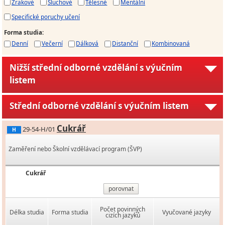
Zrakové
Sluchové
Tělesné
Mentální
Specifické poruchy učení
Forma studia
:
Denní
Večerní
Dálková
Distanční
Kombinovaná
Nižší střední odborné vzdělání s výučním
listem
Střední odborné vzdělání s výučním listem
Cukrář
29-54-H/01
H
Zaměření nebo Školní vzdělávací program (ŠVP)
Cukrář
porovnat
Počet povinných
Délka studia
Forma studia
Vyučované jazyky
cizích jazyků