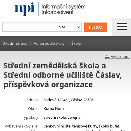
Úvodní strana
Volba podle školy
Škola
vytisknout
Střední zemědělská škola a
Střední odborné učiliště Čáslav,
příspěvková organizace
Adresa:
Sadová 1234/1, Čáslav, 28601
Okres:
Kutná Hora
Typ školy:
střední škola, veřejná
Vybavení školy a její
venkovní hřiště, tenisové kurty, školní bufet,