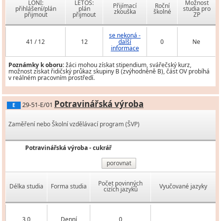
LONI:
LETOS:
Možnost
Přijímací
Roční
přihlášení/plán
plán
studia pro
zkouška
školné
přijmout
přijmout
ZP
se nekoná -
41 / 12
12
další
0
Ne
informace
Poznámky k oboru:
žáci mohou získat stipendium, svářečský kurz,
možnost získat řidičský průkaz skupiny B (zvýhodněně B), část OV probíhá
v reálném pracovním prostředí.
Potravinářská výroba
29-51-E/01
E
Zaměření nebo Školní vzdělávací program (ŠVP)
Potravinářská výroba - cukrář
porovnat
Počet povinných
Délka studia
Forma studia
Vyučované jazyky
cizích jazyků
3,0
Denní
0