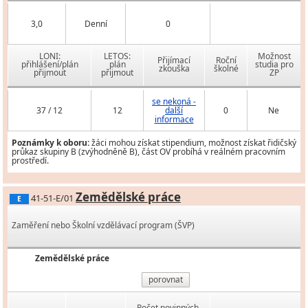
3,0
Denní
0
LONI:
LETOS:
Možnost
Přijímací
Roční
přihlášení/plán
plán
studia pro
zkouška
školné
přijmout
přijmout
ZP
se nekoná -
37 / 12
12
další
0
Ne
informace
Poznámky k oboru:
žáci mohou získat stipendium, možnost získat řidičský
průkaz skupiny B (zvýhodněně B), část OV probíhá v reálném pracovním
prostředí.
Zemědělské práce
41-51-E/01
E
Zaměření nebo Školní vzdělávací program (ŠVP)
Zemědělské práce
porovnat
Počet povinných