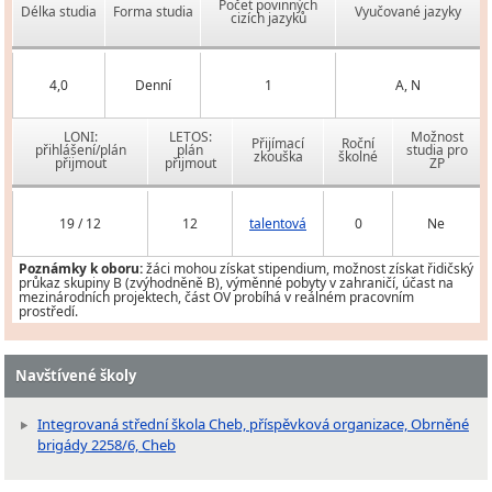
Počet povinných
Délka studia
Forma studia
Vyučované jazyky
cizích jazyků
4,0
Denní
1
A, N
LONI:
LETOS:
Možnost
Přijímací
Roční
přihlášení/plán
plán
studia pro
zkouška
školné
přijmout
přijmout
ZP
19 / 12
12
talentová
0
Ne
Poznámky k oboru:
žáci mohou získat stipendium, možnost získat řidičský
průkaz skupiny B (zvýhodněně B), výměnné pobyty v zahraničí, účast na
mezinárodních projektech, část OV probíhá v reálném pracovním
prostředí.
Navštívené školy
Integrovaná střední škola Cheb, příspěvková organizace, Obrněné
brigády 2258/6, Cheb