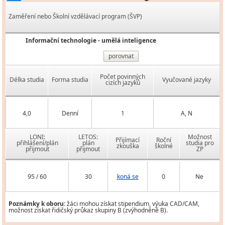
Zaměření nebo Školní vzdělávací program (ŠVP)
Informační technologie - umělá inteligence
porovnat
Počet povinných
Délka studia
Forma studia
Vyučované jazyky
cizích jazyků
4,0
Denní
1
A, N
LONI:
LETOS:
Možnost
Přijímací
Roční
přihlášení/plán
plán
studia pro
zkouška
školné
přijmout
přijmout
ZP
95 / 60
30
koná se
0
Ne
Poznámky k oboru:
žáci mohou získat stipendium, výuka CAD/CAM,
možnost získat řidičský průkaz skupiny B (zvýhodněně B).