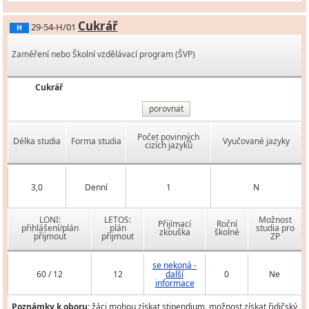
Cukrář
29-54-H/01
H
Zaměření nebo Školní vzdělávací program (ŠVP)
Cukrář
porovnat
Počet povinných
Délka studia
Forma studia
Vyučované jazyky
cizích jazyků
3,0
Denní
1
N
LONI:
LETOS:
Možnost
Přijímací
Roční
přihlášení/plán
plán
studia pro
zkouška
školné
přijmout
přijmout
ZP
se nekoná -
60 / 12
12
další
0
Ne
informace
Poznámky k oboru:
žáci mohou získat stipendium, možnost získat řidičský