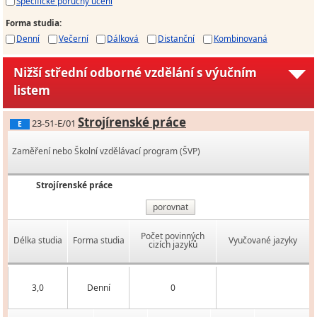
Specifické poruchy učení
Forma studia
:
Denní
Večerní
Dálková
Distanční
Kombinovaná
Nižší střední odborné vzdělání s výučním
listem
Strojírenské práce
23-51-E/01
E
Zaměření nebo Školní vzdělávací program (ŠVP)
Strojírenské práce
porovnat
Počet povinných
Délka studia
Forma studia
Vyučované jazyky
cizích jazyků
3,0
Denní
0