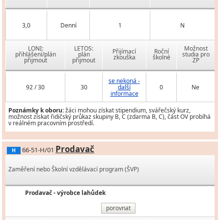
3,0
Denní
1
N
LONI:
LETOS:
Možnost
Přijímací
Roční
přihlášení/plán
plán
studia pro
zkouška
školné
přijmout
přijmout
ZP
se nekoná -
92 / 30
30
další
0
Ne
informace
Poznámky k oboru:
žáci mohou získat stipendium, svářečský kurz,
možnost získat řidičský průkaz skupiny B, C (zdarma B, C), část OV probíhá
v reálném pracovním prostředí.
Prodavač
66-51-H/01
H
Zaměření nebo Školní vzdělávací program (ŠVP)
Prodavač - výrobce lahůdek
porovnat