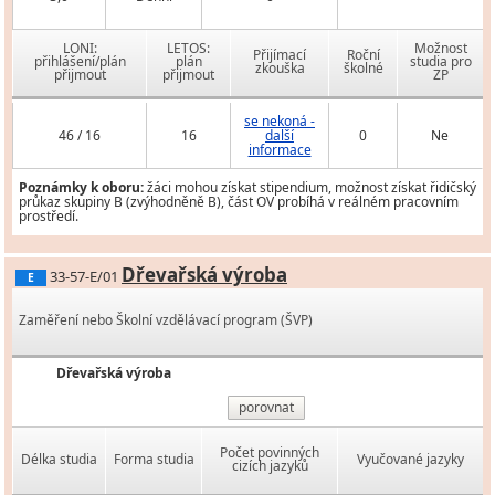
LONI:
LETOS:
Možnost
Přijímací
Roční
přihlášení/plán
plán
studia pro
zkouška
školné
přijmout
přijmout
ZP
se nekoná -
46 / 16
16
další
0
Ne
informace
Poznámky k oboru:
žáci mohou získat stipendium, možnost získat řidičský
průkaz skupiny B (zvýhodněně B), část OV probíhá v reálném pracovním
prostředí.
Dřevařská výroba
33-57-E/01
E
Zaměření nebo Školní vzdělávací program (ŠVP)
Dřevařská výroba
porovnat
Počet povinných
Délka studia
Forma studia
Vyučované jazyky
cizích jazyků