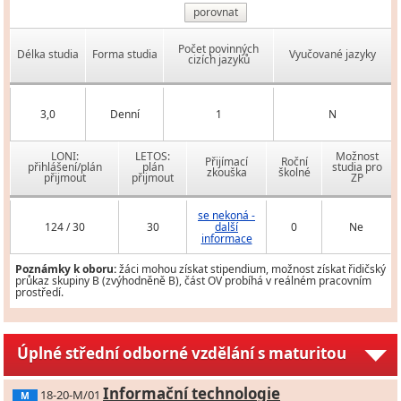
porovnat
Počet povinných
Délka studia
Forma studia
Vyučované jazyky
cizích jazyků
3,0
Denní
1
N
LONI:
LETOS:
Možnost
Přijímací
Roční
přihlášení/plán
plán
studia pro
zkouška
školné
přijmout
přijmout
ZP
se nekoná -
124 / 30
30
další
0
Ne
informace
Poznámky k oboru:
žáci mohou získat stipendium, možnost získat řidičský
průkaz skupiny B (zvýhodněně B), část OV probíhá v reálném pracovním
prostředí.
Úplné střední odborné vzdělání s maturitou
Informační technologie
18-20-M/01
M