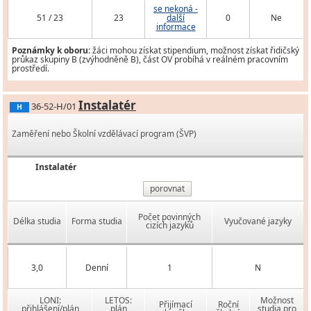
se nekoná -
51 / 23
23
další
0
Ne
informace
Poznámky k oboru:
žáci mohou získat stipendium, možnost získat řidičský
průkaz skupiny B (zvýhodněně B), část OV probíhá v reálném pracovním
prostředí.
Instalatér
36-52-H/01
H
Zaměření nebo Školní vzdělávací program (ŠVP)
Instalatér
porovnat
Počet povinných
Délka studia
Forma studia
Vyučované jazyky
cizích jazyků
3,0
Denní
1
N
LONI:
LETOS:
Možnost
Přijímací
Roční
přihlášení/plán
plán
studia pro