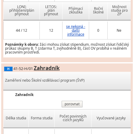
LONI:
LETOS:
Možnost
Přijímací
Roční
přihlášení/plán
plán
studia pro
zkouška
školné
přijmout
přijmout
ZP
se nekoná -
44 / 12
12
další
0
Ne
informace
Poznámky k oboru:
žáci mohou získat stipendium, možnost získat řidičský
průkaz skupiny B, T (zdarma T, zvýhodněně B), část OV probíhá v reálném
pracovním prostředí.
Zahradník
41-52-H/01
H
Zaměření nebo Školní vzdělávací program (ŠVP)
Zahradník
porovnat
Počet povinných
Délka studia
Forma studia
Vyučované jazyky
cizích jazyků