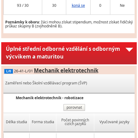
93 / 30
30
koná se
0
Ne
Poznámky k oboru:
žáci mohou získat stipendium, možnost získat řidičský
průkaz skupiny B (zvýhodněně B).
Úplné střední odborné vzdělání s odborným
výcvikem a maturitou
Mechanik elektrotechnik
26-41-L/01
L/0
Zaměření nebo Školní vzdělávací program (ŠVP)
Mechanik elektrotechnik - robotizace
porovnat
Počet povinných
Délka studia
Forma studia
Vyučované jazyky
cizích jazyků