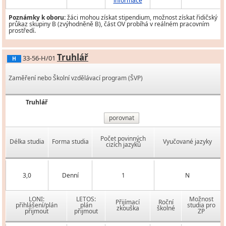
informace
Poznámky k oboru:
žáci mohou získat stipendium, možnost získat řidičský
průkaz skupiny B (zvýhodněně B), část OV probíhá v reálném pracovním
prostředí.
Truhlář
33-56-H/01
H
Zaměření nebo Školní vzdělávací program (ŠVP)
Truhlář
porovnat
Počet povinných
Délka studia
Forma studia
Vyučované jazyky
cizích jazyků
3,0
Denní
1
N
LONI:
LETOS:
Možnost
Přijímací
Roční
přihlášení/plán
plán
studia pro
zkouška
školné
přijmout
přijmout
ZP