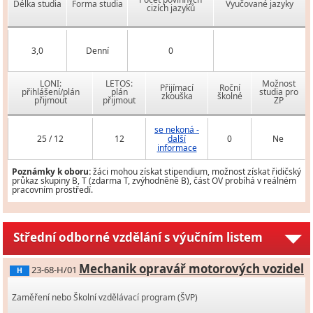
Délka studia
Forma studia
Vyučované jazyky
cizích jazyků
3,0
Denní
0
LONI:
LETOS:
Možnost
Přijímací
Roční
přihlášení/plán
plán
studia pro
zkouška
školné
přijmout
přijmout
ZP
se nekoná -
25 / 12
12
další
0
Ne
informace
Poznámky k oboru:
žáci mohou získat stipendium, možnost získat řidičský
průkaz skupiny B, T (zdarma T, zvýhodněně B), část OV probíhá v reálném
pracovním prostředí.
Střední odborné vzdělání s výučním listem
Mechanik opravář motorových vozidel
23-68-H/01
H
Zaměření nebo Školní vzdělávací program (ŠVP)