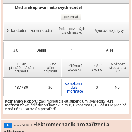
Mechanik opravář motorových vozidel
porovnat
Počet povinných
Délka studia
Forma studia
Vyučované jazyky
cizích jazyků
3,0
Denní
1
A, N
LONI:
LETOS:
Možnost
Přijímací
Roční
přihlášení/plán
plán
studia pro
zkouška
školné
přijmout
přijmout
ZP
se nekoná -
137 / 30
30
další
0
Ne
informace
Poznámky k oboru:
žáci mohou získat stipendium, svářečský kurz,
možnost získat řidičský průkaz skupiny B, C (zdarma B, C), část OV probíhá
v reálném pracovním prostředí.
Elektromechanik pro zařízení a
26-52-H/01
H
přístroje