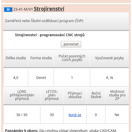
Strojírenství
23-41-M/01
M
Zaměření nebo Školní vzdělávací program (ŠVP)
Strojírenství - programování CNC strojů
porovnat
Počet povinných
Délka studia
Forma studia
Vyučované jazyky
cizích jazyků
4,0
Denní
1
A, N
LONI:
LETOS:
Možnost
Přijímací
Roční
přihlášení/plán
plán
studia pro
zkouška
školné
přijmout
přijmout
ZP
36 / 30
30
koná se
0
Ne
Poznámky k oboru:
žáci mohou získat stipendium, výuka CAD/CAM,