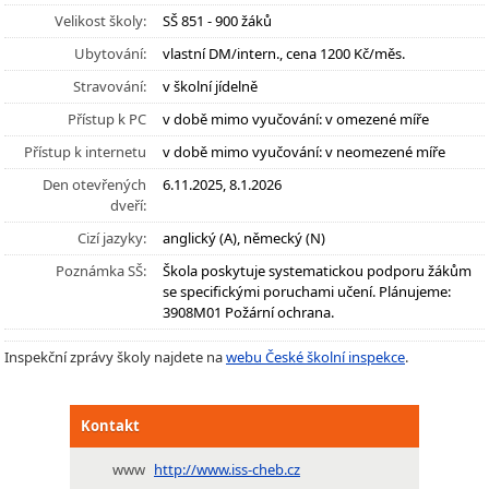
Velikost školy:
SŠ 851 - 900 žáků
Ubytování:
vlastní DM/intern., cena 1200 Kč/měs.
Stravování:
v školní jídelně
Přístup k PC
v době mimo vyučování: v omezené míře
Přístup k internetu
v době mimo vyučování: v neomezené míře
Den otevřených
6.11.2025, 8.1.2026
dveří:
Cizí jazyky:
anglický (A), německý (N)
Poznámka SŠ:
Škola poskytuje systematickou podporu žákům
se specifickými poruchami učení. Plánujeme:
3908M01 Požární ochrana.
Inspekční zprávy školy najdete na
webu České školní inspekce
.
Kontakt
www
http://www.iss-cheb.cz