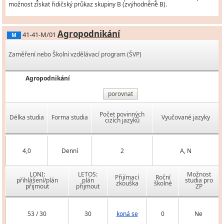
možnost získat řidičský průkaz skupiny B (zvýhodněně B).
Agropodnikání
41-41-M/01
M
Zaměření nebo Školní vzdělávací program (ŠVP)
Agropodnikání
porovnat
Počet povinných
Délka studia
Forma studia
Vyučované jazyky
cizích jazyků
4,0
Denní
2
A, N
LONI:
LETOS:
Možnost
Přijímací
Roční
přihlášení/plán
plán
studia pro
zkouška
školné
přijmout
přijmout
ZP
53 / 30
30
koná se
0
Ne