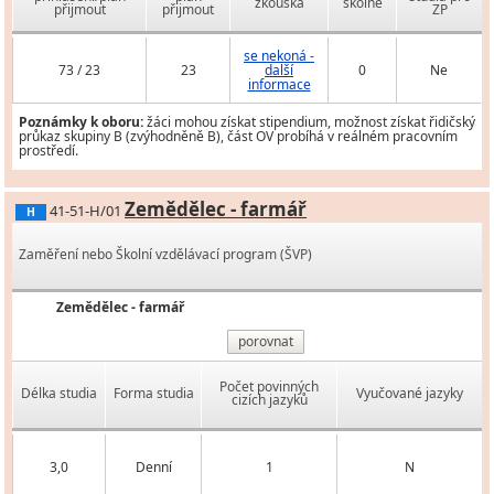
zkouška
školné
přijmout
přijmout
ZP
se nekoná -
73 / 23
23
další
0
Ne
informace
Poznámky k oboru:
žáci mohou získat stipendium, možnost získat řidičský
průkaz skupiny B (zvýhodněně B), část OV probíhá v reálném pracovním
prostředí.
Zemědělec - farmář
41-51-H/01
H
Zaměření nebo Školní vzdělávací program (ŠVP)
Zemědělec - farmář
porovnat
Počet povinných
Délka studia
Forma studia
Vyučované jazyky
cizích jazyků
3,0
Denní
1
N