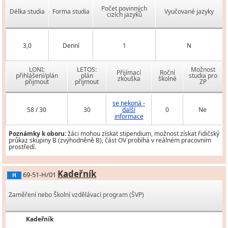
Počet povinných
Délka studia
Forma studia
Vyučované jazyky
cizích jazyků
3,0
Denní
1
N
LONI:
LETOS:
Možnost
Přijímací
Roční
přihlášení/plán
plán
studia pro
zkouška
školné
přijmout
přijmout
ZP
se nekoná -
58 / 30
30
další
0
Ne
informace
Poznámky k oboru:
žáci mohou získat stipendium, možnost získat řidičský
průkaz skupiny B (zvýhodněně B), část OV probíhá v reálném pracovním
prostředí.
Kadeřník
69-51-H/01
H
Zaměření nebo Školní vzdělávací program (ŠVP)
Kadeřník