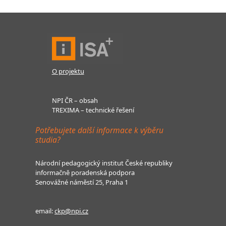
O projektu
NPI ČR – obsah
TREXIMA – technické řešení
Potřebujete další informace k výběru
studia?
Národní pedagogický institut České republiky
informačně poradenská podpora
Senovážné náměstí 25, Praha 1
email:
ckp@npi.cz