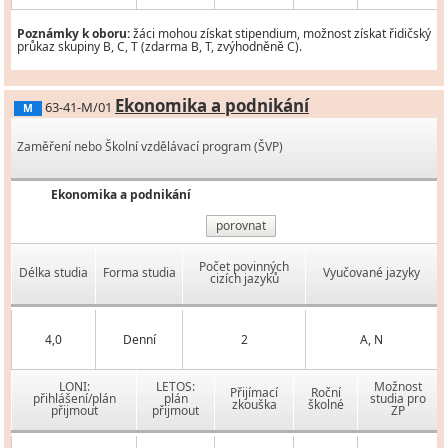
Poznámky k oboru:
žáci mohou získat stipendium, možnost získat řidičský
průkaz skupiny B, C, T (zdarma B, T, zvýhodněně C).
Ekonomika a podnikání
63-41-M/01
M
Zaměření nebo Školní vzdělávací program (ŠVP)
Ekonomika a podnikání
porovnat
Počet povinných
Délka studia
Forma studia
Vyučované jazyky
cizích jazyků
4,0
Denní
2
A, N
LONI:
LETOS:
Možnost
Přijímací
Roční
přihlášení/plán
plán
studia pro
zkouška
školné
přijmout
přijmout
ZP