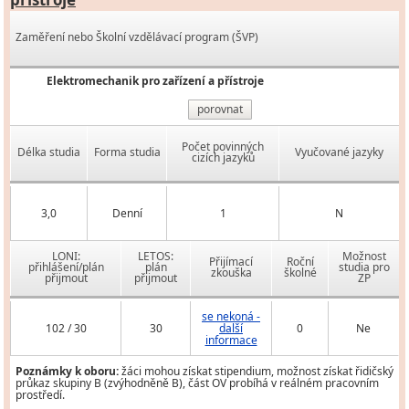
Zaměření nebo Školní vzdělávací program (ŠVP)
Elektromechanik pro zařízení a přístroje
porovnat
Počet povinných
Délka studia
Forma studia
Vyučované jazyky
cizích jazyků
3,0
Denní
1
N
LONI:
LETOS:
Možnost
Přijímací
Roční
přihlášení/plán
plán
studia pro
zkouška
školné
přijmout
přijmout
ZP
se nekoná -
102 / 30
30
další
0
Ne
informace
Poznámky k oboru:
žáci mohou získat stipendium, možnost získat řidičský
průkaz skupiny B (zvýhodněně B), část OV probíhá v reálném pracovním
prostředí.