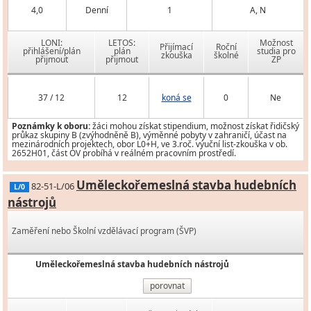
4,0
Denní
1
A, N
LONI:
LETOS:
Možnost
Přijímací
Roční
přihlášení/plán
plán
studia pro
zkouška
školné
přijmout
přijmout
ZP
37 / 12
12
koná se
0
Ne
Poznámky k oboru:
žáci mohou získat stipendium, možnost získat řidičský
průkaz skupiny B (zvýhodněně B), výměnné pobyty v zahraničí, účast na
mezinárodních projektech, obor L0+H, ve 3.roč. výuční list-zkouška v ob.
2652H01, část OV probíhá v reálném pracovním prostředí.
Uměleckořemeslná stavba hudebních
82-51-L/06
L/0
nástrojů
Zaměření nebo Školní vzdělávací program (ŠVP)
Uměleckořemeslná stavba hudebních nástrojů
porovnat