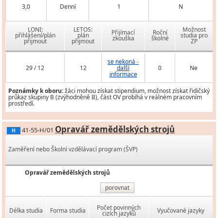
3,0
Denní
1
N
LONI:
LETOS:
Možnost
Přijímací
Roční
přihlášení/plán
plán
studia pro
zkouška
školné
přijmout
přijmout
ZP
se nekoná -
29 / 12
12
další
0
Ne
informace
Poznámky k oboru:
žáci mohou získat stipendium, možnost získat řidičský
průkaz skupiny B (zvýhodněně B), část OV probíhá v reálném pracovním
prostředí.
Opravář zemědělských strojů
41-55-H/01
H
Zaměření nebo Školní vzdělávací program (ŠVP)
Opravář zemědělských strojů
porovnat
Počet povinných
Délka studia
Forma studia
Vyučované jazyky
cizích jazyků