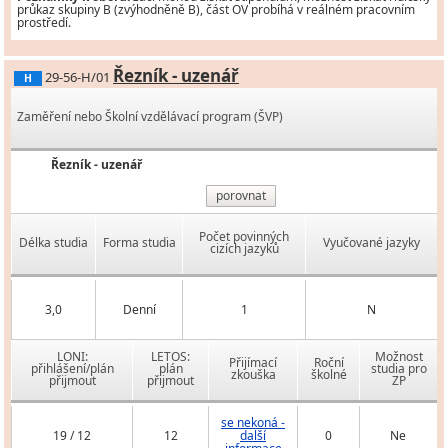
průkaz skupiny B (zvýhodněně B), část OV probíhá v reálném pracovním
prostředí.
Řezník - uzenář
29-56-H/01
H
Zaměření nebo Školní vzdělávací program (ŠVP)
Řezník - uzenář
porovnat
Počet povinných
Délka studia
Forma studia
Vyučované jazyky
cizích jazyků
3,0
Denní
1
N
LONI:
LETOS:
Možnost
Přijímací
Roční
přihlášení/plán
plán
studia pro
zkouška
školné
přijmout
přijmout
ZP
se nekoná -
19 / 12
12
další
0
Ne