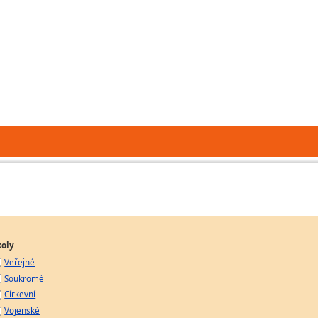
koly
Veřejné
Soukromé
Církevní
Vojenské