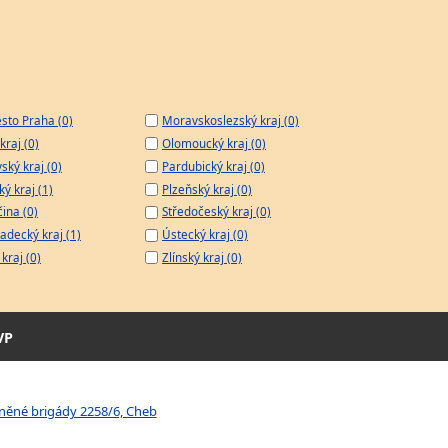
sto Praha (0)
Moravskoslezský kraj (0)
kraj (0)
Olomoucký kraj (0)
ský kraj (0)
Pardubický kraj (0)
ý kraj (1)
Plzeňský kraj (0)
čina (0)
Středočeský kraj (0)
adecký kraj (1)
Ústecký kraj (0)
kraj (0)
Zlínský kraj (0)
VP
rněné brigády 2258/6, Cheb