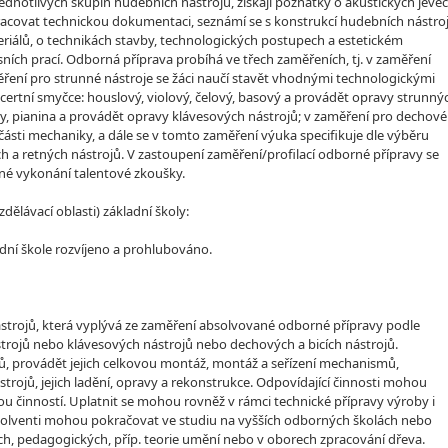
ednotlivých skupin hudebních nástrojů, získají poznatky o akustických jeve
racovat technickou dokumentaci, seznámí se s konstrukcí hudebních nástro
teriálů, o technikách stavby, technologických postupech a estetickém
sních prací. Odborná příprava probíhá ve třech zaměřeních, tj. v zaměření
měření pro strunné nástroje se žáci naučí stavět vhodnými technologickými
certní smyčce: houslový, violový, čelový, basový a provádět opravy strunný
íry, pianina a provádět opravy klávesových nástrojů; v zaměření pro dechové
, části mechaniky, a dále se v tomto zaměření výuka specifikuje dle výběru
h a retných nástrojů. V zastoupení zaměření/profilací odborné přípravy se
ěšné vykonání talentové zkoušky.
lávací oblasti) základní školy:
dní škole rozvíjeno a prohlubováno.
ástrojů, která vyplývá ze zaměření absolvované odborné přípravy podle
strojů nebo klávesových nástrojů nebo dechových a bicích nástrojů.
ojů, provádět jejich celkovou montáž, montáž a seřízení mechanismů,
ojů, jejich ladění, opravy a rekonstrukce. Odpovídající činnosti mohou
u činností. Uplatnit se mohou rovněž v rámci technické přípravy výroby i
bsolventi mohou pokračovat ve studiu na vyšších odborných školách nebo
ch, pedagogických, příp. teorie umění nebo v oborech zpracování dřeva.