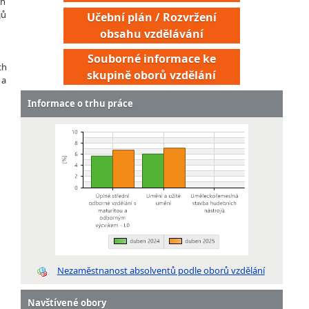
ch
jů
Učební plán / Rozvržení
obsahu vzdělávání
Souborné informace ke
ch
skupině oborů vzdělání
 a
Informace o trhu práce
Nezaměstnanost absolventů podle oborů vzdělání
Navštívené obory