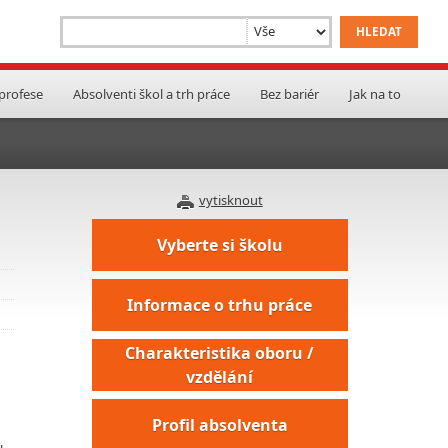
 profese
Absolventi škol a trh práce
Bez bariér
Jak na to
vytisknout
Vyberte si školu
Informace o trhu práce
Charakteristika oboru /
vzdělání
Profil absolventa