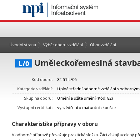
Úvodní strana
Výběr oboru vzdělání
Obor vzdělání
Uměleckořemeslná stavba
L/0
Kód oboru:
82-51-L/06
Kategorie vzdělání:
Úplné střední odborné vzdělání s odborným
Skupina oboru:
Umění a užité umění (Kód: 82)
Výstupní certifikát:
vysvědčení o maturitní zkoušce
Charakteristika přípravy v oboru
V odborné přípravě převažuje praktická složka. Žáci získají ucelený