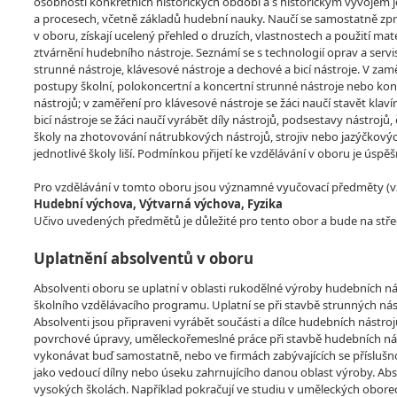
osobností konkrétních historických období a s historickým vývojem j
a procesech, včetně základů hudební nauky. Naučí se samostatně zp
v oboru, získají ucelený přehled o druzích, vlastnostech a použití ma
ztvárnění hudebního nástroje. Seznámí se s technologií oprav a servi
strunné nástroje, klávesové nástroje a dechové a bicí nástroje. V za
postupy školní, polokoncertní a koncertní strunné nástroje nebo kon
nástrojů; v zaměření pro klávesové nástroje se žáci naučí stavět klav
bicí nástroje se žáci naučí vyrábět díly nástrojů, podsestavy nástrojů
školy na zhotovování nátrubkových nástrojů, strojiv nebo jazýčkovýc
jednotlivé školy liší. Podmínkou přijetí ke vzdělávání v oboru je úsp
Pro vzdělávání v tomto oboru jsou významné vyučovací předměty (vzdě
Hudební výchova, Výtvarná výchova, Fyzika
Učivo uvedených předmětů je důležité pro tento obor a bude na stře
Uplatnění absolventů v oboru
Absolventi oboru se uplatní v oblasti rukodělné výroby hudebních n
školního vzdělávacího programu. Uplatní se při stavbě strunných ná
Absolventi jsou připraveni vyrábět součásti a dílce hudebních nástr
povrchové úpravy, uměleckořemeslné práce při stavbě hudebních nástr
vykonávat buď samostatně, nebo ve firmách zabývajících se příslušno
jako vedoucí dílny nebo úseku zahrnujícího danou oblast výroby. A
vysokých školách. Například pokračují ve studiu v uměleckých obore