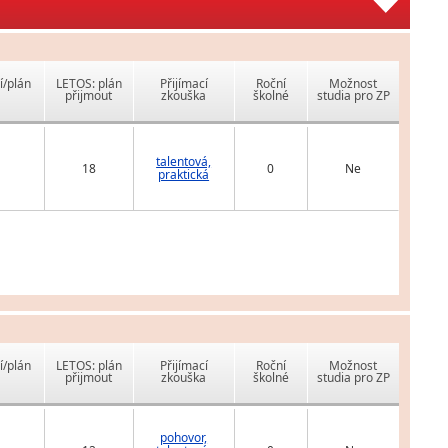
í/plán
LETOS: plán
Přijímací
Roční
Možnost
přijmout
zkouška
školné
studia pro ZP
talentová,
18
0
Ne
praktická
í/plán
LETOS: plán
Přijímací
Roční
Možnost
přijmout
zkouška
školné
studia pro ZP
pohovor,