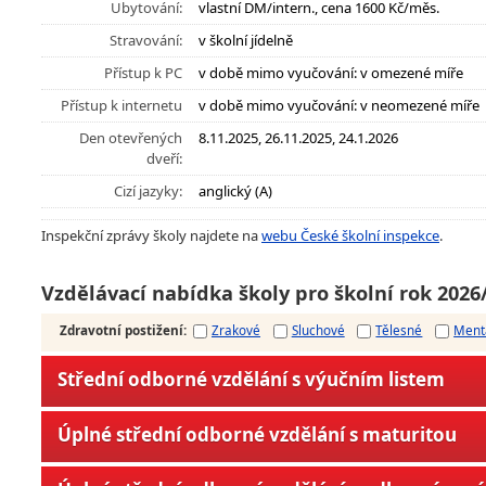
Ubytování:
vlastní DM/intern., cena 1600 Kč/měs.
Stravování:
v školní jídelně
Přístup k PC
v době mimo vyučování: v omezené míře
Přístup k internetu
v době mimo vyučování: v neomezené míře
Den otevřených
8.11.2025, 26.11.2025, 24.1.2026
dveří:
Cizí jazyky:
anglický (A)
Inspekční zprávy školy najdete na
webu České školní inspekce
.
Vzdělávací nabídka školy pro školní rok 2026
Zdravotní postižení
:
Zrakové
Sluchové
Tělesné
Ment
Střední odborné vzdělání s výučním listem
Úplné střední odborné vzdělání s maturitou