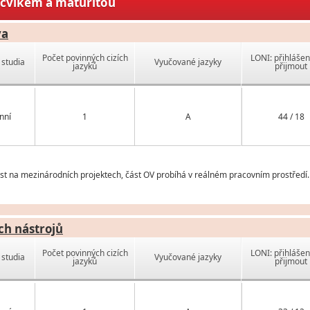
ýcvikem a maturitou
va
Počet povinných cizích
LONI: přihlášen
studia
Vyučované jazyky
jazyků
přijmout
nní
1
A
44 / 18
t na mezinárodních projektech, část OV probíhá v reálném pracovním prostředí.
h nástrojů
Počet povinných cizích
LONI: přihlášen
studia
Vyučované jazyky
jazyků
přijmout