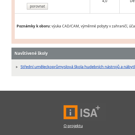
4,0
De
porovnat
Poznámky k oboru:
výuka CAD/CAM, výměnné pobyty v zahraničí, účas
Navštívené školy
Střední uměleckoprůmyslová škola hudebních nástrojů a nábytku,
O projektu