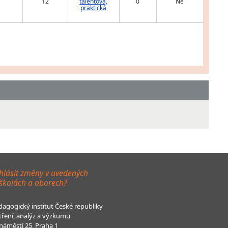
12
talentová,
0
Ne
praktická
hlásit změny v uvedených
 školách a oborech?
agogický institut České republiky
tření, analýz a výzkumu
áměstí 25, Praha 1