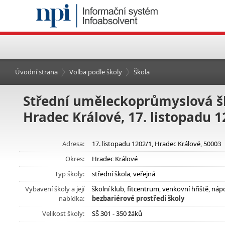
Úvodní strana
Volba podle školy
Škola
Střední uměleckoprůmyslová šk
Hradec Králové, 17. listopadu 
Adresa:
17. listopadu 1202/1, Hradec Králové, 50003
Okres:
Hradec Králové
Typ školy:
střední škola, veřejná
Vybavení školy a její
školní klub, fitcentrum, venkovní hřiště, n
nabídka:
bezbariérové prostředí školy
Velikost školy:
SŠ 301 - 350 žáků