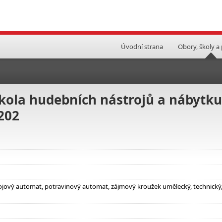
Úvodní strana
Obory, školy a
ola hudebních nástrojů a nábytku
1202
ápojový automat, potravinový automat, zájmový kroužek umělecký, technický