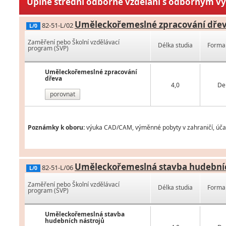
Úplné střední odborné vzdělání s odborným v
Uměleckořemeslné zpracování dře
82-51-L/02
L/0
Zaměření nebo Školní vzdělávací
Délka studia
Forma 
program (ŠVP)
Uměleckořemeslné zpracování
dřeva
4,0
De
porovnat
Poznámky k oboru:
výuka CAD/CAM, výměnné pobyty v zahraničí, účas
Uměleckořemeslná stavba hudebníc
82-51-L/06
L/0
Zaměření nebo Školní vzdělávací
Délka studia
Forma 
program (ŠVP)
Uměleckořemeslná stavba
hudebních nástrojů