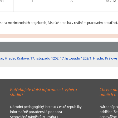
nní
1
A
33 / 12
t na mezinárodních projektech, část OV probíhá v reálném pracovním prostředí.
 Hradec Králové, 17. listopadu 1202, 17. listopadu 1202/1, Hradec Králové
Potřebujete další informace k výběru
Chcete na
studia?
údajích o
Národní pedagogický institut České republiky
Národní ped
informačně poradenská podpora
oddělení še
Senovážné náměstí 25, Praha 1
Senovážné n