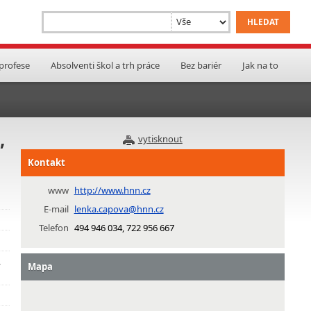
 profese
Absolventi škol a trh práce
Bez bariér
Jak na to
,
vytisknout
Kontakt
www
http://www.hnn.cz
E-mail
lenka.capova@hnn.cz
Telefon
494 946 034, 722 956 667
,
Mapa