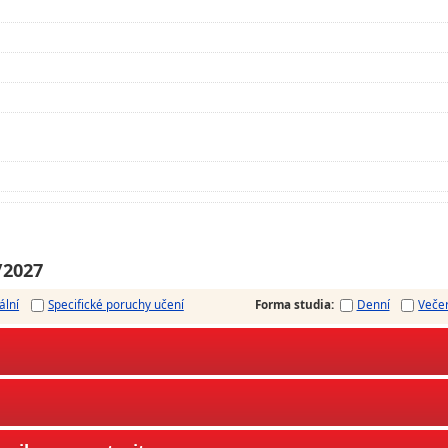
/2027
ální
Specifické poruchy učení
Forma studia
:
Denní
Veče