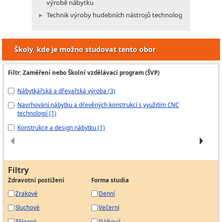
výrobě nábytku
Technik výroby hudebních nástrojů technolog
Školy, kde je možno studovat tento obor
Filtr: Zaměření nebo Školní vzdělávací program (ŠVP)
Nábytkářská a dřevařská výroba (3)
Dř
Navrhování nábytku a dřevěných konstrukcí s využitím CNC
Tv
technologií (1)
Ná
Konstrukce a design nábytku (1)
Filtry
Zdravotní postižení
Forma studia
Zrakové
Denní
Sluchové
Večerní
Tělesné
Dálková