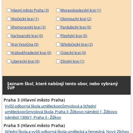
Hlavní město Praha (3)
Moravskoslezský kraj (1)
Jihočeský kraj (1)
Olomoucký kraj (2)
Jihomoravský kraj (3)
Pardubický kraj (0)
Karlovarský kraj (0)
Plzeňský kraj (0)
Kraj Vysočina (0)
Středočeský kraj (2)
Královéhradecký kraj (0)
Ústecký kraj (0)
Liberecký kraj (0)
Zlínský kraj (1)
Seznam škol, které nabízejí tento obor, nebo vybraný
ŠVP
Praha 3 (Hlavní město Praha)
Vyšší odborná škola uměleckoprůmyslová a Střední
uměleckoprůmyslová škola, Praha 3, Žižkovo náměstí 1, Žižkovo
náměstí 1300/1, Praha 3 - Žižkov
Praha 5 (Hlavní město Praha)
Střední škola a vyšší odborná škola umělecká a řemeslná, Nový Zlíchov