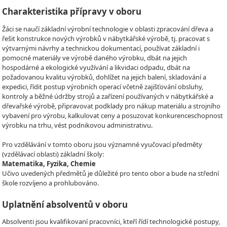
Charakteristika přípravy v oboru
Žáci se naučí základní výrobní technologie v oblasti zpracování dřeva a
řešit konstrukce nových výrobků v nábytkářské výrobě, tj. pracovat s
výtvarnými návrhy a technickou dokumentací, používat základní i
pomocné materiály ve výrobě daného výrobku, dbát na jejich
hospodárné a ekologické využívání a likvidaci odpadu, dbát na
požadovanou kvalitu výrobků, dohlížet na jejich balení, skladování a
expedici, řídit postup výrobních operací včetně zajišťování obsluhy,
kontroly a běžné údržby strojů a zařízení používaných v nábytkářské a
dřevařské výrobě, připravovat podklady pro nákup materiálu a strojního
vybavení pro výrobu, kalkulovat ceny a posuzovat konkurenceschopnost
výrobku na trhu, vést podnikovou administrativu.
Pro vzdělávání v tomto oboru jsou významné vyučovací předměty
(vzdělávací oblasti) základní školy:
Matematika, Fyzika, Chemie
Učivo uvedených předmětů je důležité pro tento obor a bude na střední
škole rozvíjeno a prohlubováno.
Uplatnění absolventů v oboru
Absolventi jsou kvalifikovaní pracovníci, kteří řídí technologické postupy,