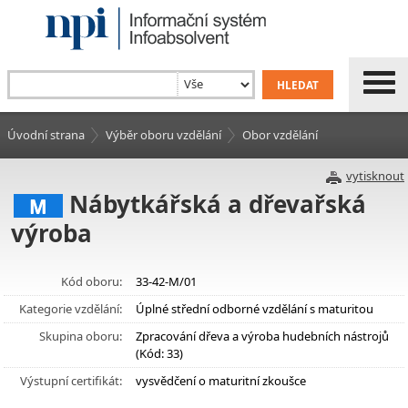
Úvodní strana
Výběr oboru vzdělání
Obor vzdělání
vytisknout
Nábytkářská a dřevařská
M
výroba
Kód oboru:
33-42-M/01
Kategorie vzdělání:
Úplné střední odborné vzdělání s maturitou
Skupina oboru:
Zpracování dřeva a výroba hudebních nástrojů
(Kód: 33)
Výstupní certifikát:
vysvědčení o maturitní zkoušce