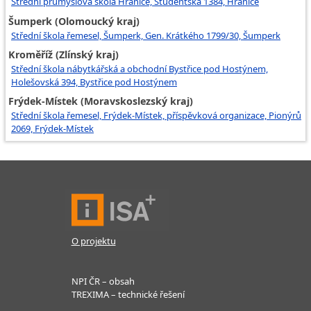
Střední průmyslová škola Hranice, Studentská 1384, Hranice
Šumperk (Olomoucký kraj)
Střední škola řemesel, Šumperk, Gen. Krátkého 1799/30, Šumperk
Kroměříž (Zlínský kraj)
Střední škola nábytkářská a obchodní Bystřice pod Hostýnem,
Holešovská 394, Bystřice pod Hostýnem
Frýdek-Místek (Moravskoslezský kraj)
Střední škola řemesel, Frýdek-Místek, příspěvková organizace, Pionýrů
2069, Frýdek-Místek
O projektu
NPI ČR – obsah
TREXIMA – technické řešení