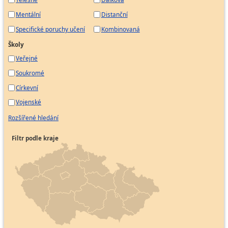
Mentální
Distanční
Specifické poruchy učení
Kombinovaná
Školy
Veřejné
Soukromé
Církevní
Vojenské
Rozšířené hledání
Filtr podle kraje