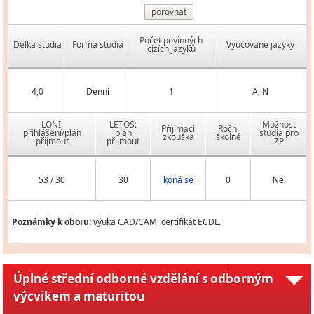
porovnat
Počet povinných
Délka studia
Forma studia
Vyučované jazyky
cizích jazyků
4,0
Denní
1
A, N
LONI:
LETOS:
Možnost
Přijímací
Roční
přihlášení/plán
plán
studia pro
zkouška
školné
přijmout
přijmout
ZP
53 / 30
30
koná se
0
Ne
Poznámky k oboru:
výuka CAD/CAM, certifikát ECDL.
Úplné střední odborné vzdělání s odborným
výcvikem a maturitou