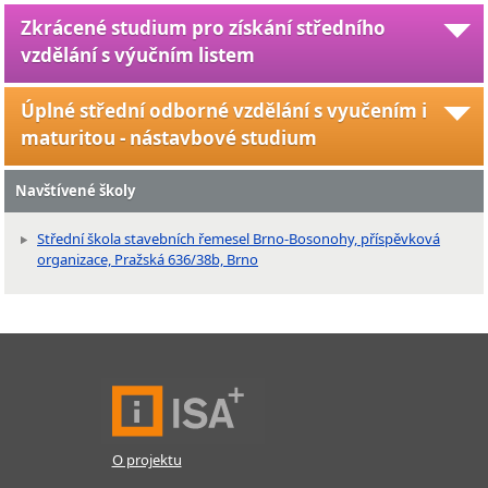
Zkrácené studium pro získání středního
vzdělání s výučním listem
Úplné střední odborné vzdělání s vyučením i
maturitou - nástavbové studium
Navštívené školy
Střední škola stavebních řemesel Brno-Bosonohy, příspěvková
organizace, Pražská 636/38b, Brno
O projektu