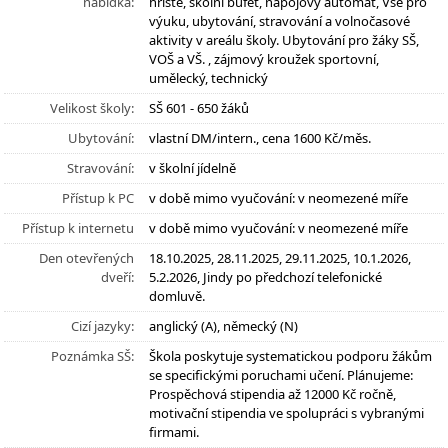
nabídka:
hřiště, školní bufet, nápojový automat, Vše pro
výuku, ubytování, stravování a volnočasové
aktivity v areálu školy. Ubytování pro žáky SŠ,
VOŠ a VŠ. , zájmový kroužek sportovní,
umělecký, technický
Velikost školy:
SŠ 601 - 650 žáků
Ubytování:
vlastní DM/intern., cena 1600 Kč/měs.
Stravování:
v školní jídelně
Přístup k PC
v době mimo vyučování: v neomezené míře
Přístup k internetu
v době mimo vyučování: v neomezené míře
Den otevřených
18.10.2025, 28.11.2025, 29.11.2025, 10.1.2026,
dveří:
5.2.2026, Jindy po předchozí telefonické
domluvě.
Cizí jazyky:
anglický (A), německý (N)
Poznámka SŠ:
Škola poskytuje systematickou podporu žákům
se specifickými poruchami učení. Plánujeme:
Prospěchová stipendia až 12000 Kč ročně,
motivační stipendia ve spolupráci s vybranými
firmami.