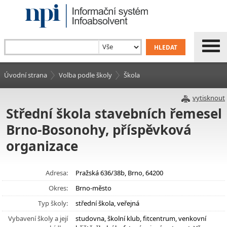
Úvodní strana
Volba podle školy
Škola
vytisknout
Střední škola stavebních řemesel
Brno-Bosonohy, příspěvková
organizace
Adresa:
Pražská 636/38b, Brno, 64200
Okres:
Brno-město
Typ školy:
střední škola, veřejná
Vybavení školy a její
studovna, školní klub, fitcentrum, venkovní