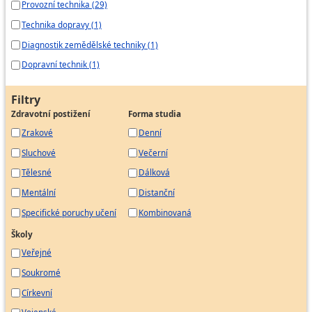
Provozní technika (29)
Technika dopravy (1)
Diagnostik zemědělské techniky (1)
Dopravní technik (1)
Filtry
Zdravotní postižení
Forma studia
Zrakové
Denní
Sluchové
Večerní
Tělesné
Dálková
Mentální
Distanční
Specifické poruchy učení
Kombinovaná
Školy
Veřejné
Soukromé
Církevní