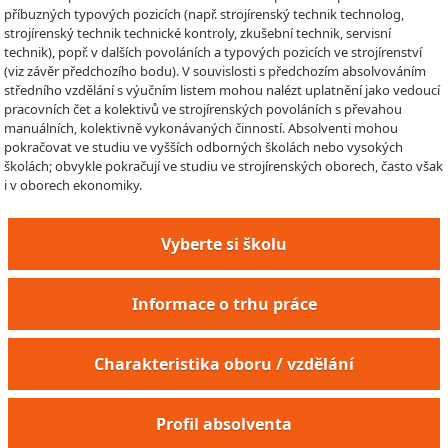
příbuzných typových pozicích (např. strojírenský technik technolog,
strojírenský technik technické kontroly, zkušební technik, servisní
technik), popř. v dalších povoláních a typových pozicích ve strojírenství
(viz závěr předchozího bodu). V souvislosti s předchozím absolvováním
středního vzdělání s výučním listem mohou nalézt uplatnění jako vedoucí
pracovních čet a kolektivů ve strojírenských povoláních s převahou
manuálních, kolektivně vykonávaných činností. Absolventi mohou
pokračovat ve studiu ve vyšších odborných školách nebo vysokých
školách; obvykle pokračují ve studiu ve strojírenských oborech, často však
i v oborech ekonomiky.
Vyberte si školu
Informace o trhu práce
Charakteristika oboru / vzdělání
Profil absolventa