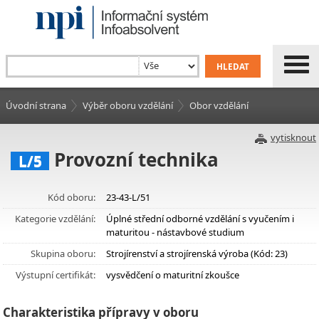
Úvodní strana
Výběr oboru vzdělání
Obor vzdělání
vytisknout
Provozní technika
L/5
Kód oboru:
23-43-L/51
Kategorie vzdělání:
Úplné střední odborné vzdělání s vyučením i
maturitou - nástavbové studium
Skupina oboru:
Strojírenství a strojírenská výroba (Kód: 23)
Výstupní certifikát:
vysvědčení o maturitní zkoušce
Charakteristika přípravy v oboru