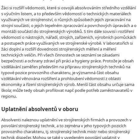
Žáci si rozšíří vědomosti, které si osvojili absolvováním středního vzdělání
s výučním listem, a to především vědomostí o technických materiálech
využívaných ve strojírenství, o různých způsobech jejich zpracování na
strojní součásti, o jejich tepelném zpracování a povrchových úpravách a o
montáži součástí do strojírenských výrobků. S tím dále souvisí i rozšíření
vědomostí o nástrojích, nářadí, strojích, zařízeních, výrobních pomůckách
a postupech práce využívaných ve strojírenské výrobě. V laboratořích si
žáci doplní a rozšíří dovednosti strojírenských měření a měření
technických veličin. Při všech činnostech se seznámí se zásadami
bezpečnosti a ochrany zdraví při práci a hygieny práce. Protože je obsah
vzdělávání zaměřen především na přípravu strojírenských techniků na
typové pozice provozního charakteru, je významná část obsahu
vzdělávání věnována rozšíření a prohloubení vědomostí z oblasti
ekonomiky a řízení strojírenských výrob. Menší část obsahu určuje sama
škola; může tedy obsah profilovat např. podle potřeb zaměstnavatelů v
regionu.
Uplatnění absolventů v oboru
Absolventi naleznou uplatnění ve strojírenských firmách a provozech v
povolání strojírenský technik, a to zejména v jeho typových pozicích
provozního charakteru, tj. strojírenský technik mistr nebo strojírenský
technik dispečer. Mohou se také v uvedeném povolání uplatnit v