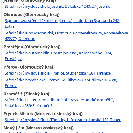
Jeseník (Olomoucký kraj)
Střední průmyslová škola Jeseník, Dukelská 1240/27, Jeseník
Olomouc (Olomoucký kraj)
Sigmundova střední škola strojírenská, Lutín, Jana Sigmunda 242,
Lutín
Střední škola polytechnická, Olomouc, Rooseveltova 79, Rooseveltova
472/79, Olomouc
Prostějov (Olomoucký kraj)
Střední škola automobilní Prostějov, s.r.o., Komenského 61/4,
Prostějov
Přerov (Olomoucký kraj)
Střední průmyslová škola Hranice, Studentská 1384, Hranice
Střední škola technická, Přerov, Kouřílkova 8, Kouřílkova 1028/8,
Přerov
Kroměříž (Zlínský kraj)
Střední škola - Centrum odborné přípravy technické Kroměříž,
Nábělkova 539/3, Kroměříž
Frýdek-Místek (Moravskoslezský kraj)
Střední průmyslová škola Třineckých železáren, Lánská 132, Třinec
Nový Jičín (Moravskoslezský kraj)