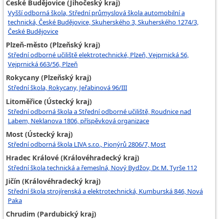
České Budějovice (Jihočeský kraj)
Vyšší odborná škola, Střední průmyslová škola automobilní a
technická, České Budějovice, Skuherského 3, Skuherského 1274/3,
České Budějovice
Plzeň-město (Plzeňský kraj)
Střední odborné učiliště elektrotechnické, Plzeň, Vejprnická 56,
Vejprnická 663/56, Plzeň
Rokycany (Plzeňský kraj)
Střední škola, Rokycany, Jeřabinová 96/III
Litoměřice (Ústecký kraj)
Střední odborná škola a Střední odborné učiliště, Roudnice nad
Labem, Neklanova 1806, příspěvková organizace
Most (Ústecký kraj)
Střední odborná škola LIVA s.r.o., Pionýrů 2806/7, Most
Hradec Králové (Královéhradecký kraj)
Střední škola technická a řemeslná, Nový Bydžov, Dr. M. Tyrše 112
Jičín (Královéhradecký kraj)
Střední škola strojírenská a elektrotechnická, Kumburská 846, Nová
Paka
Chrudim (Pardubický kraj)