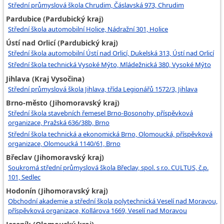
Střední průmyslová škola Chrudim, Čáslavská 973, Chrudim
Pardubice (Pardubický kraj)
Střední škola automobilní Holice, Nádražní 301, Holice
Ústí nad Orlicí (Pardubický kraj)
Střední škola automobilní Ústí nad Orlicí, Dukelská 313, Ústí nad Orlicí
Střední škola technická Vysoké Mýto, Mládežnická 380, Vysoké Mýto
Jihlava (Kraj Vysočina)
Střední průmyslová škola Jihlava, třída Legionářů 1572/3, Jihlava
Brno-město (Jihomoravský kraj)
Střední škola stavebních řemesel Brno-Bosonohy, příspěvková
organizace, Pražská 636/38b, Brno
Střední škola technická a ekonomická Brno, Olomoucká, příspěvková
organizace, Olomoucká 1140/61, Brno
Břeclav (Jihomoravský kraj)
Soukromá střední průmyslová škola Břeclav, spol. s r.o. CULTUS, č.p.
101, Sedlec
Hodonín (Jihomoravský kraj)
Obchodní akademie a střední škola polytechnická Veselí nad Moravou,
příspěvková organizace, Kollárova 1669, Veselí nad Moravou