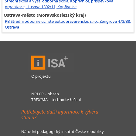
Střední škola a Vyšší odborná škola, Kopřivnice, příspěvková
organizace, Husova 1302/11, Kopřivnice
Ostrava-město (Moravskoslezský kraj)
RB Střední odborné učiliště autoopravárenské, s.r.o., Zengrova 473/38,
Ostrava
O projektu
NPI ČR – obsah
TREXIMA – technické řešení
Potřebujete další informace k výběru
studia?
Národní pedagogický institut České republiky