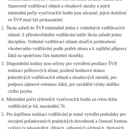
Stanovené vzdělávací oblasti a obsahové okruhy a jejich
minimální počty vyučovacích hodin jsou závazné, jejich dodržení
ve ŠVP musí být prokazatelné.
2.
Škola zařadí do ŠVP minimálně jednu z volitelných vzdělávacích
oblastí. Z přírodovědného vzdělávání může škola zařadit jednu
disciplínu. Volitelné vzdělávací oblasti slouží k prohloubení
všeobecného vzdělávání podle potřeb oboru a k zajištění přípravy
žáků na společnou část maturitní zkoušky.
3.
Disponibilní hodiny jsou určeny pro vytváření profilace ŠVP,
realizaci průřezových témat, posílení hodinové dotace
jednotlivých vzdělávacích oblastí a obsahových okruhů, pro
podporu zájmové orientace žáků, pro zavádění výuky dalšího
cizího jazyka.
4.
Minimální počet týdenních vyučovacích hodin za celou dobu
vzdělávání je 64, maximální 70.
5.
Pro úspěšnou realizaci vzdělávání je nutné vytvářet podmínky pro
osvojení požadovaných praktických dovedností a činností formou
cvičení (v laboratořích, dílnách, odborných učebnách, fiktivních