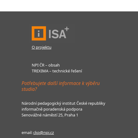
O projektu
NPI ČR – obsah
TREXIMA – technické řešení
Potřebujete další informace k výběru
studia?
Národní pedagogický institut České republiky
informačně poradenská podpora
Senovážné náměstí 25, Praha 1
email:
ckp@npi.cz