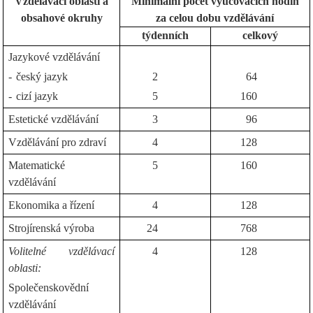
Vzdělávací oblasti a
Minimální počet vyučovacích hodin
obsahové okruhy
za celou dobu vzdělávání
týdenních
celkový
Jazykové vzdělávání
-
český jazyk
2
64
-
cizí jazyk
5
160
Estetické vzdělávání
3
96
Vzdělávání pro zdraví
4
128
Matematické
5
160
vzdělávání
Ekonomika a řízení
4
128
Strojírenská výroba
24
768
Volitelné vzdělávací
4
128
oblasti:
Společenskovědní
vzdělávání