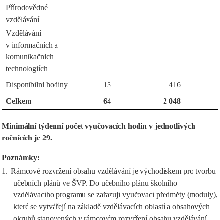
Přírodovědné
vzdělávání
Vzdělávání
v informačních a
komunikačních
technologiích
Disponibilní hodiny
13
416
Celkem
64
2 048
Minimální týdenní počet vyučovacích hodin v jednotlivých
ročnících je 29.
Poznámky:
1.
Rámcové rozvržení obsahu vzdělávání je východiskem pro tvorbu
učebních plánů ve ŠVP. Do učebního plánu školního
vzdělávacího programu se zařazují vyučovací předměty (moduly),
které se vytvářejí na základě vzdělávacích oblastí a obsahových
okruhů stanovených v rámcovém rozvržení obsahu vzdělávání.