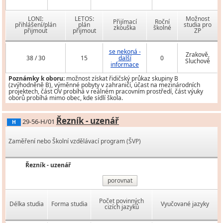
LONI:
LETOS:
Možnost
Přijímací
Roční
přihlášení/plán
plán
studia pro
zkouška
školné
přijmout
přijmout
ZP
se nekoná -
Zrakově,
38 / 30
15
další
0
Sluchově
informace
Poznámky k oboru:
možnost získat řidičský průkaz skupiny B
(zvýhodněně B), výměnné pobyty v zahraničí, účast na mezinárodních
projektech, část OV probíhá v reálném pracovním prostředí, část výuky
oborů probíhá mimo obec, kde sídlí škola.
Řezník - uzenář
29-56-H/01
H
Zaměření nebo Školní vzdělávací program (ŠVP)
Řezník - uzenář
porovnat
Počet povinných
Délka studia
Forma studia
Vyučované jazyky
cizích jazyků