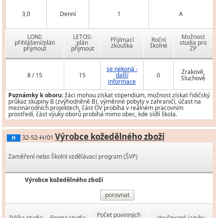
3,0
Denní
1
A
LONI:
LETOS:
Možnost
Přijímací
Roční
přihlášení/plán
plán
studia pro
zkouška
školné
přijmout
přijmout
ZP
se nekoná -
Zrakově,
8 / 15
15
další
0
Sluchově
informace
Poznámky k oboru:
žáci mohou získat stipendium, možnost získat řidičský
průkaz skupiny B (zvýhodněně B), výměnné pobyty v zahraničí, účast na
mezinárodních projektech, část OV probíhá v reálném pracovním
prostředí, část výuky oborů probíhá mimo obec, kde sídlí škola.
Výrobce kožedělného zboží
32-52-H/01
H
Zaměření nebo Školní vzdělávací program (ŠVP)
Výrobce kožedělného zboží
porovnat
Počet povinných
Délka studia
Forma studia
Vyučované jazyky