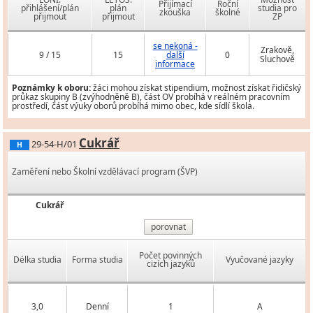
Přijímací
Roční
přihlášení/plán
plán
studia pro
zkouška
školné
přijmout
přijmout
ZP
se nekoná -
Zrakově,
9 / 15
15
další
0
Sluchově
informace
Poznámky k oboru:
žáci mohou získat stipendium, možnost získat řidičský
průkaz skupiny B (zvýhodněně B), část OV probíhá v reálném pracovním
prostředí, část výuky oborů probíhá mimo obec, kde sídlí škola.
Cukrář
29-54-H/01
H
Zaměření nebo Školní vzdělávací program (ŠVP)
Cukrář
porovnat
Počet povinných
Délka studia
Forma studia
Vyučované jazyky
cizích jazyků
3,0
Denní
1
A