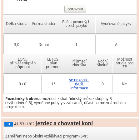
porovnat
Počet povinných
Délka studia
Forma studia
Vyučované jazyky
cizích jazyků
3,0
Denní
1
A
LONI:
LETOS:
Možnost
Přijímací
Roční
přihlášení/plán
plán
studia pro
zkouška
školné
přijmout
přijmout
ZP
se nekoná -
0 / 0
15
další
0
Ne
informace
Poznámky k oboru:
možnost získat řidičský průkaz skupiny B
(zvýhodněně B), výměnné pobyty v zahraničí, účast na mezinárodních
projektech.
Jezdec a chovatel koní
41-53-H/02
H
Zaměření nebo Školní vzdělávací program (ŠVP)