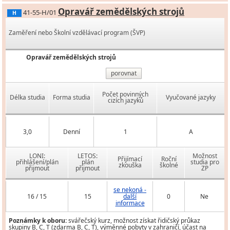
Opravář zemědělských strojů
41-55-H/01
H
Zaměření nebo Školní vzdělávací program (ŠVP)
Opravář zemědělských strojů
porovnat
Počet povinných
Délka studia
Forma studia
Vyučované jazyky
cizích jazyků
3,0
Denní
1
A
LONI:
LETOS:
Možnost
Přijímací
Roční
přihlášení/plán
plán
studia pro
zkouška
školné
přijmout
přijmout
ZP
se nekoná -
16 / 15
15
další
0
Ne
informace
Poznámky k oboru:
svářečský kurz, možnost získat řidičský průkaz
skupiny B, C, T (zdarma B, C, T), výměnné pobyty v zahraničí, účast na