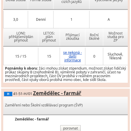
cizích jazyků
3,0
Denní
1
A
LONI:
LETOS:
Možnost
Přijímací
Roční
přihlášení/plán
plán
studia pro
zkouška
školné
přijmout
přijmout
ZP
se nekoná -
Sluchově,
15 / 15
15
další
0
Tělesně
informace
Poznámky k oboru:
žáci mohou získat stipendium, možnost získat řidičský
průkaz skupiny B (zvýhodněně B), výměnné pobyty v zahraničí, účast na
mezinárodních projektech, část OV probíhá v reálném pracovním
prostředí, část výuky oborů probíhá mimo obec, kde sídlí škola.
Zemědělec - farmář
41-51-H/01
H
Zaměření nebo Školní vzdělávací program (ŠVP)
Zemědělec - farmář
porovnat