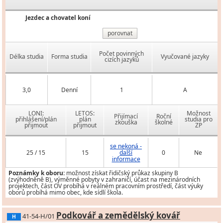
Jezdec a chovatel koní
porovnat
Počet povinných
Délka studia
Forma studia
Vyučované jazyky
cizích jazyků
3,0
Denní
1
A
LONI:
LETOS:
Možnost
Přijímací
Roční
přihlášení/plán
plán
studia pro
zkouška
školné
přijmout
přijmout
ZP
se nekoná -
25 / 15
15
další
0
Ne
informace
Poznámky k oboru:
možnost získat řidičský průkaz skupiny B
(zvýhodněně B), výměnné pobyty v zahraničí, účast na mezinárodních
projektech, část OV probíhá v reálném pracovním prostředí, část výuky
oborů probíhá mimo obec, kde sídlí škola.
Podkovář a zemědělský kovář
41-54-H/01
H