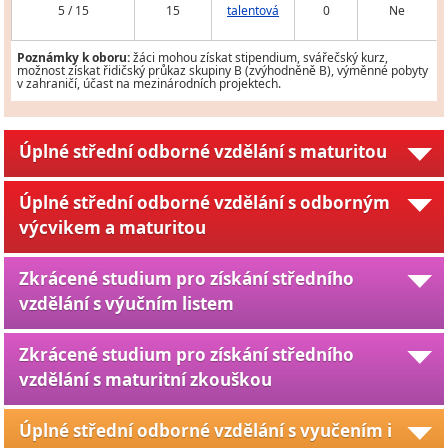
5 / 15
15
talentová
0
Ne
Poznámky k oboru:
žáci mohou získat stipendium, svářečský kurz,
možnost získat řidičský průkaz skupiny B (zvýhodněně B), výměnné pobyty
v zahraničí, účast na mezinárodních projektech.
Úplné střední odborné vzdělání s maturitou
Úplné střední odborné vzdělání s odborným
výcvikem a maturitou
Zkrácené studium pro získání středního
vzdělání s výučním listem
Zkrácené studium pro získání středního
vzdělání s maturitní zkouškou
Úplné střední odborné vzdělání s vyučením i