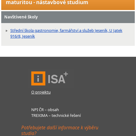
maturitou - nástavbové studium
Navštívené školy
Střední škola gastronomie, farmářství a služeb Jeseník, U Jatek
916/8, Jeseník
O projektu
NPI ČR – obsah
TREXIMA – technické řešení
Potřebujete další informace k výběru
studia?