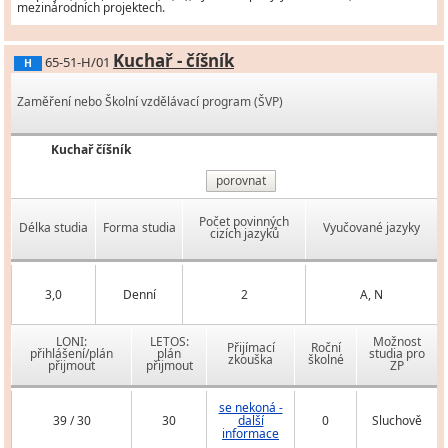
mezinárodních projektech.
Kuchař - číšník
65-51-H/01
H
Zaměření nebo Školní vzdělávací program (ŠVP)
Kuchař číšník
porovnat
Počet povinných
Délka studia
Forma studia
Vyučované jazyky
cizích jazyků
3,0
Denní
2
A, N
LONI:
LETOS:
Možnost
Přijímací
Roční
přihlášení/plán
plán
studia pro
zkouška
školné
přijmout
přijmout
ZP
se nekoná -
39 / 30
30
další
0
Sluchově
informace