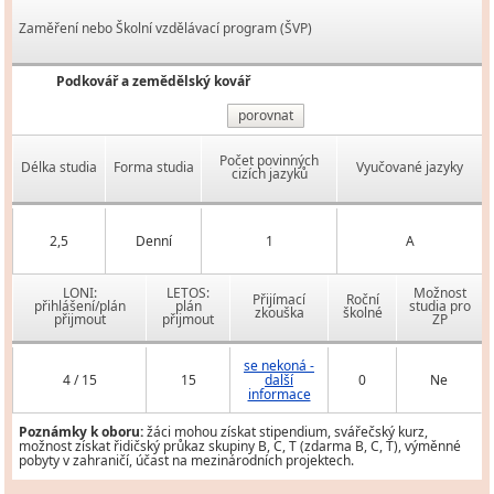
Zaměření nebo Školní vzdělávací program (ŠVP)
Podkovář a zemědělský kovář
porovnat
Počet povinných
Délka studia
Forma studia
Vyučované jazyky
cizích jazyků
2,5
Denní
1
A
LONI:
LETOS:
Možnost
Přijímací
Roční
přihlášení/plán
plán
studia pro
zkouška
školné
přijmout
přijmout
ZP
se nekoná -
4 / 15
15
další
0
Ne
informace
Poznámky k oboru:
žáci mohou získat stipendium, svářečský kurz,
možnost získat řidičský průkaz skupiny B, C, T (zdarma B, C, T), výměnné
pobyty v zahraničí, účast na mezinárodních projektech.