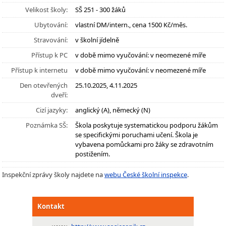
Velikost školy:
SŠ 251 - 300 žáků
Ubytování:
vlastní DM/intern., cena 1500 Kč/měs.
Stravování:
v školní jídelně
Přístup k PC
v době mimo vyučování: v neomezené míře
Přístup k internetu
v době mimo vyučování: v neomezené míře
Den otevřených
25.10.2025, 4.11.2025
dveří:
Cizí jazyky:
anglický (A), německý (N)
Poznámka SŠ:
Škola poskytuje systematickou podporu žákům
se specifickými poruchami učení. Škola je
vybavena pomůckami pro žáky se zdravotním
postižením.
Inspekční zprávy školy najdete na
webu České školní inspekce
.
Kontakt