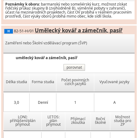
Poznámky k oboru:
barmanský nebo someliérský kurz, možnost získat
řidičský průkaz skupiny B (zvýhodněně B), výměnné pobyty v zahraničí,
účast na mezinárodních projektech, část OV probíhá v reálném pracovním
prostředí, část výuky oborů probíhá mimo obec, kde sídlí škola.
Umělecký kovář a zámečník, pasíř
82-51-H/01
H
Zaměření nebo Školní vzdělávací program (ŠVP)
umělecký kovář a zámečník, pasíř
porovnat
Počet povinných
Délka studia
Forma studia
Vyučované jazyky
cizích jazyků
3,0
Denní
1
A
LONI:
LETOS:
Možnost
Přijímací
Roční
přihlášení/plán
plán
studia pro
zkouška
školné
přijmout
přijmout
ZP