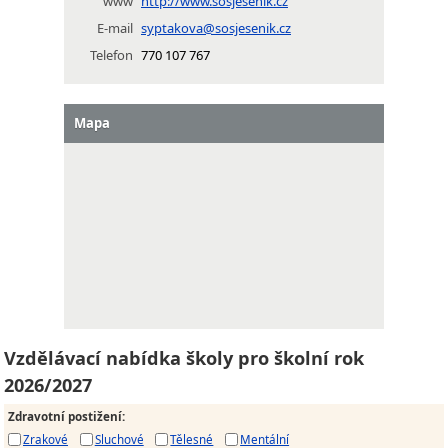
www
http://www.sosjesenik.cz
E-mail
syptakova@sosjesenik.cz
Telefon
770 107 767
Mapa
Vzdělávací nabídka školy pro školní rok
2026/2027
Zdravotní postižení
:
Zrakové
Sluchové
Tělesné
Mentální