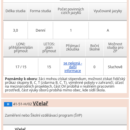
Počet povinných
Délka studia
Forma studia
Vyučované jazyky
cizích jazyků
3,0
Denní
1
A
LONI:
LETOS:
Možnost
Přijímací
Roční
přihlášení/plán
plán
studia pro
zkouška
školné
přijmout
přijmout
ZP
se nekoná -
17 / 15
15
další
0
Sluchově
informace
Poznámky k oboru:
žáci mohou získat stipendium, možnost získat řidičský
průkaz skupiny B, C, T (zdarma B, C, T), výměnné pobyty v zahraničí, účast
na mezinárodních projektech, část OV probíhá v reálném pracovním
prostředí, část výuky oborů probíhá mimo obec, kde sídlí škola.
Včelař
41-51-H/02
H
Zaměření nebo Školní vzdělávací program (ŠVP)
Včelař