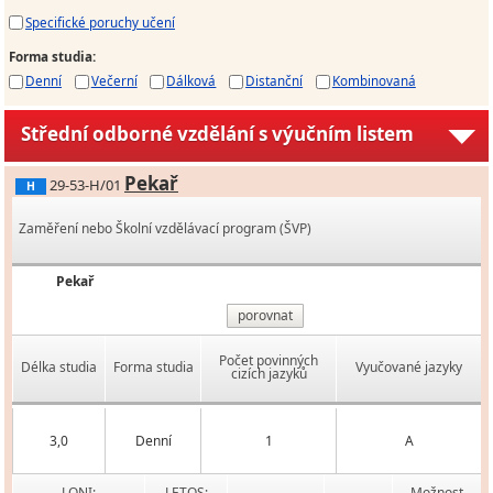
Specifické poruchy učení
Forma studia
:
Denní
Večerní
Dálková
Distanční
Kombinovaná
Střední odborné vzdělání s výučním listem
Pekař
29-53-H/01
H
Zaměření nebo Školní vzdělávací program (ŠVP)
Pekař
porovnat
Počet povinných
Délka studia
Forma studia
Vyučované jazyky
cizích jazyků
3,0
Denní
1
A
LONI:
LETOS:
Možnost