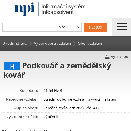
Úvodní strana
Výběr oboru vzdělání
Obor vzdělání
vytisknout
Podkovář a zemědělský
H
kovář
Kód oboru:
41-54-H/01
Kategorie vzdělání:
Střední odborné vzdělání s výučním listem
Skupina oboru:
Zemědělství a lesnictví (Kód: 41)
Výstupní certifikát:
výuční list