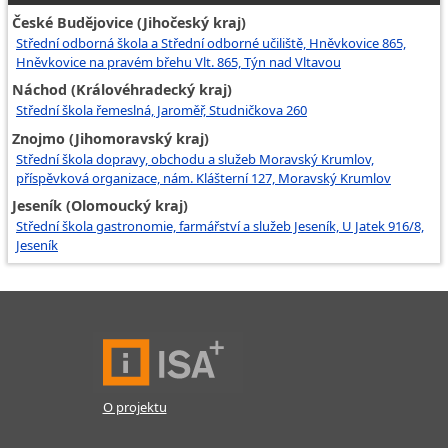
České Budějovice (Jihočeský kraj)
Střední odborná škola a Střední odborné učiliště, Hněvkovice 865,
Hněvkovice na pravém břehu Vlt. 865, Týn nad Vltavou
Náchod (Královéhradecký kraj)
Střední škola řemeslná, Jaroměř, Studničkova 260
Znojmo (Jihomoravský kraj)
Střední škola dopravy, obchodu a služeb Moravský Krumlov,
příspěvková organizace, nám. Klášterní 127, Moravský Krumlov
Jeseník (Olomoucký kraj)
Střední škola gastronomie, farmářství a služeb Jeseník, U Jatek 916/8,
Jeseník
O projektu