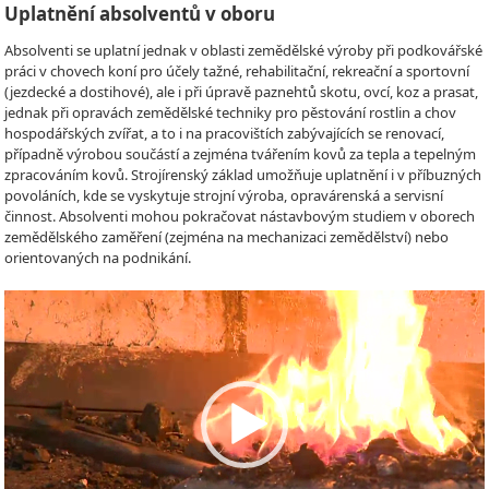
Uplatnění absolventů v oboru
Absolventi se uplatní jednak v oblasti zemědělské výroby při podkovářské
práci v chovech koní pro účely tažné, rehabilitační, rekreační a sportovní
(jezdecké a dostihové), ale i při úpravě paznehtů skotu, ovcí, koz a prasat,
jednak při opravách zemědělské techniky pro pěstování rostlin a chov
hospodářských zvířat, a to i na pracovištích zabývajících se renovací,
případně výrobou součástí a zejména tvářením kovů za tepla a tepelným
zpracováním kovů. Strojírenský základ umožňuje uplatnění i v příbuzných
povoláních, kde se vyskytuje strojní výroba, opravárenská a servisní
činnost. Absolventi mohou pokračovat nástavbovým studiem v oborech
zemědělského zaměření (zejména na mechanizaci zemědělství) nebo
orientovaných na podnikání.
Video
Player