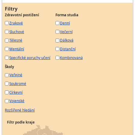
Filtry
Zdravotní postižení
Forma studia
Zrakové
Denní
Sluchové
Večerní
Tělesné
Dálková
Mentální
Distanční
Specifické poruchy učení
Kombinovaná
Školy
Veřejné
Soukromé
Církevní
Vojenské
Rozšířené hledání
Filtr podle kraje