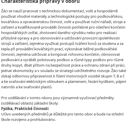
Charakteristika přípravy v oboru
Žáci se naučí pracovat s technickou dokumentací, volit a hospodárně
používat vhodné materiály a technologické postupy pro podkovářskou,
kovářskou a opravárenskou činnost, volit a používat ruční nářadí, stroje a
zařízení a kvalifikovaně provádět činnosti potřebné pro ošetření končetin
hospodářských zvířat, zhotovení daného výrobku nebo pro realizaci
příslušné opravy a pro obnovování a udržování provozní spolehlivosti
strojů a zařízení, zejména využívat postupů tváření kovů za studena a za
tepla při provádění kovářských prací, vykonávat běžné podkovářské
činnosti, zejména udržovat a korigovat rohovinu končetin, obnovovat
podkování a vyrábět polotovary podkov a různé typy podkov pro různé
druhy kopyt, dbát přitom na bezpečnost práce a ochranu zdraví při práci,
jednat ekonomicky a v souladu se strategií udržitelného rozvoje. Žáci také
získají odbornou připravenost k řízení motorových vozidel skupin T, B a C
a ke svařování elektrickým obloukem a plamenem, řezání kyslíkem, pájení
natvrdo a ke svařování plastů.
Pro vzdělávání v tomto oboru jsou významné vyučovací předměty
(vzdělávací oblasti) základní školy:
Fyzika, Praktické činnosti
Učivo uvedených předmětů je důležité pro tento obor a bude na střední
škole rozvíjeno a prohlubováno.