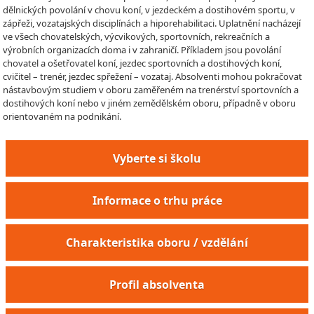
dělnických povolání v chovu koní, v jezdeckém a dostihovém sportu, v
zápřeži, vozatajských disciplínách a hiporehabilitaci. Uplatnění nacházejí
ve všech chovatelských, výcvikových, sportovních, rekreačních a
výrobních organizacích doma i v zahraničí. Příkladem jsou povolání
chovatel a ošetřovatel koní, jezdec sportovních a dostihových koní,
cvičitel – trenér, jezdec spřežení – vozataj. Absolventi mohou pokračovat
nástavbovým studiem v oboru zaměřeném na trenérství sportovních a
dostihových koní nebo v jiném zemědělském oboru, případně v oboru
orientovaném na podnikání.
Vyberte si školu
Informace o trhu práce
Charakteristika oboru / vzdělání
Profil absolventa