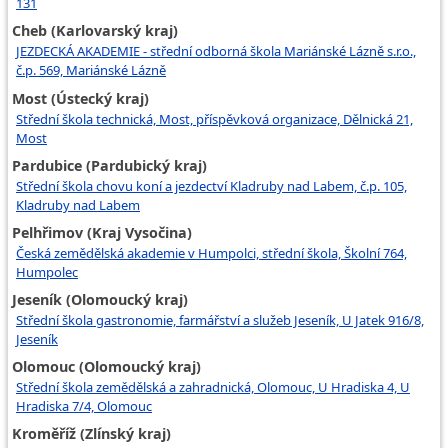
131
Cheb (Karlovarský kraj)
JEZDECKÁ AKADEMIE - střední odborná škola Mariánské Lázně s.r.o.,
č.p. 569, Mariánské Lázně
Most (Ústecký kraj)
Střední škola technická, Most, příspěvková organizace, Dělnická 21,
Most
Pardubice (Pardubický kraj)
Střední škola chovu koní a jezdectví Kladruby nad Labem, č.p. 105,
Kladruby nad Labem
Pelhřimov (Kraj Vysočina)
Česká zemědělská akademie v Humpolci, střední škola, Školní 764,
Humpolec
Jeseník (Olomoucký kraj)
Střední škola gastronomie, farmářství a služeb Jeseník, U Jatek 916/8,
Jeseník
Olomouc (Olomoucký kraj)
Střední škola zemědělská a zahradnická, Olomouc, U Hradiska 4, U
Hradiska 7/4, Olomouc
Kroměříž (Zlínský kraj)