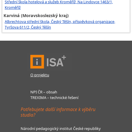
Střední škola hotelová a služeb Kroměříž, Na Lindovce 1463/1,
Kroměříž
Karviná (Moravskoslezský kraj)
Albrechtova střední škola, Český Těšín, příspěvková organizace,
Tyršova 611/2, Český Těšín
O projektu
NPI ČR – obsah
TREXIMA – technické řešení
Potřebujete další informace k výběru
studia?
Národní pedagogický institut České republiky