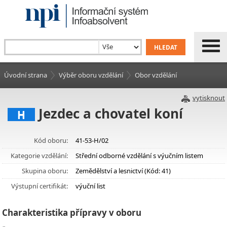
Úvodní strana
Výběr oboru vzdělání
Obor vzdělání
vytisknout
Jezdec a chovatel koní
H
Kód oboru:
41-53-H/02
Kategorie vzdělání:
Střední odborné vzdělání s výučním listem
Skupina oboru:
Zemědělství a lesnictví (Kód: 41)
Výstupní certifikát:
výuční list
Charakteristika přípravy v oboru