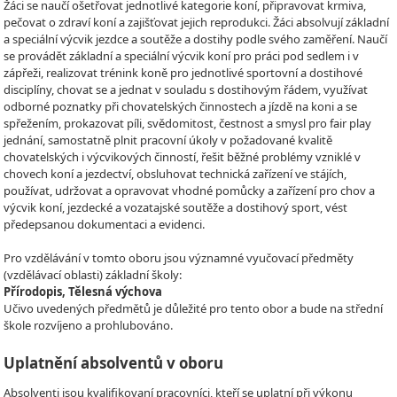
Žáci se naučí ošetřovat jednotlivé kategorie koní, připravovat krmiva,
pečovat o zdraví koní a zajišťovat jejich reprodukci. Žáci absolvují základní
a speciální výcvik jezdce a soutěže a dostihy podle svého zaměření. Naučí
se provádět základní a speciální výcvik koní pro práci pod sedlem i v
zápřeži, realizovat trénink koně pro jednotlivé sportovní a dostihové
disciplíny, chovat se a jednat v souladu s dostihovým řádem, využívat
odborné poznatky při chovatelských činnostech a jízdě na koni a se
spřežením, prokazovat píli, svědomitost, čestnost a smysl pro fair play
jednání, samostatně plnit pracovní úkoly v požadované kvalitě
chovatelských i výcvikových činností, řešit běžné problémy vzniklé v
chovech koní a jezdectví, obsluhovat technická zařízení ve stájích,
používat, udržovat a opravovat vhodné pomůcky a zařízení pro chov a
výcvik koní, jezdecké a vozatajské soutěže a dostihový sport, vést
předepsanou dokumentaci a evidenci.
Pro vzdělávání v tomto oboru jsou významné vyučovací předměty
(vzdělávací oblasti) základní školy:
Přírodopis, Tělesná výchova
Učivo uvedených předmětů je důležité pro tento obor a bude na střední
škole rozvíjeno a prohlubováno.
Uplatnění absolventů v oboru
Absolventi jsou kvalifikovaní pracovníci, kteří se uplatní při výkonu