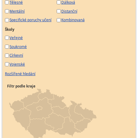
Tělesné
Dálková
Mentální
Distanční
Specifické poruchy učení
Kombinovaná
Školy
Veřejné
Soukromé
Církevní
Vojenské
Rozšířené hledání
Filtr podle kraje