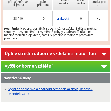
Přijímací
Roční
přihlášení/plán
plán
studia pro
zkouška
školné
přijmout
přijmout
ZP
38 / 10
10
praktická
0
Ne
Poznámky k oboru:
certifikát ECDL, možnost získat řidičský průkaz
skupiny T (zvýhodněně T), výměnné pobyty v zahraničí, účast na
mezinárodních projektech, část OV probíhá v reálném pracovním
prostředí.
Úplné střední odborné vzdělání s maturitou
Vyšší odborné vzdělání
Navštívené školy
Vyšší odborná škola a Střední zemědělská škola, Benešov,
Mendelova 131