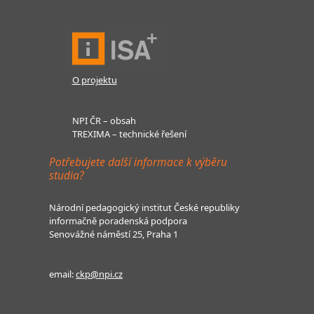
O projektu
NPI ČR – obsah
TREXIMA – technické řešení
Potřebujete další informace k výběru
studia?
Národní pedagogický institut České republiky
informačně poradenská podpora
Senovážné náměstí 25, Praha 1
email:
ckp@npi.cz