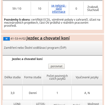
se nekoná -
Zrakově,
59 / 10
10
další
0
Sluchově
informace
Poznámky k oboru:
certifikát ECDL, výměnné pobyty v zahraničí, účast na
mezinárodních projektech, část OV probíhá v reálném pracovním
prostředí.
Jezdec a chovatel koní
41-53-H/02
H
Zaměření nebo Školní vzdělávací program (ŠVP)
Jezdec a chovatel koní
porovnat
Počet povinných
Délka studia
Forma studia
Vyučované jazyky
cizích jazyků
3,0
Denní
1
A, N
LONI:
LETOS:
Možnost