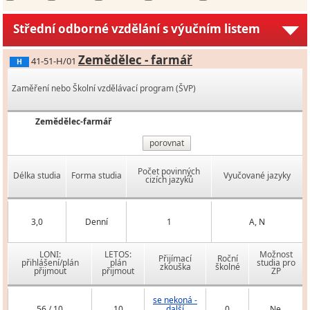
Střední odborné vzdělání s výučním listem
Zemědělec - farmář
41-51-H/01
H
Zaměření nebo Školní vzdělávací program (ŠVP)
Zemědělec-farmář
porovnat
Počet povinných
Délka studia
Forma studia
Vyučované jazyky
cizích jazyků
3,0
Denní
1
A, N
LONI:
LETOS:
Možnost
Přijímací
Roční
přihlášení/plán
plán
studia pro
zkouška
školné
přijmout
přijmout
ZP
se nekoná -
56 / 10
10
další
0
Ne