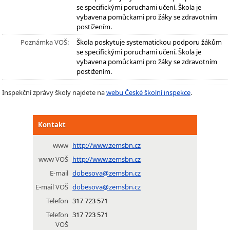
se specifickými poruchami učení. Škola je
vybavena pomůckami pro žáky se zdravotním
postižením.
Poznámka VOŠ:
Škola poskytuje systematickou podporu žákům
se specifickými poruchami učení. Škola je
vybavena pomůckami pro žáky se zdravotním
postižením.
Inspekční zprávy školy najdete na
webu České školní inspekce
.
Kontakt
www
http://www.zemsbn.cz
www VOŠ
http://www.zemsbn.cz
E-mail
dobesova@zemsbn.cz
E-mail VOŠ
dobesova@zemsbn.cz
Telefon
317 723 571
Telefon
317 723 571
VOŠ