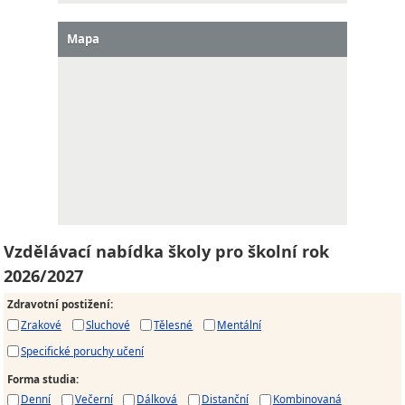
Mapa
Vzdělávací nabídka školy pro školní rok
2026/2027
Zdravotní postižení
:
Zrakové
Sluchové
Tělesné
Mentální
Specifické poruchy učení
Forma studia
:
Denní
Večerní
Dálková
Distanční
Kombinovaná