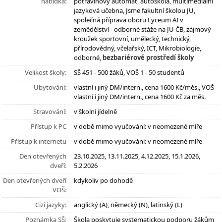
nabídka:
potravinový automat, autoškola, multimediální
jazyková učebna, Jsme fakultní školou JU,
společná příprava oboru Lyceum AI v
zemědělství - odborné stáže na JU ČB, zájmový
kroužek sportovní, umělecký, technický,
přírodovědný, včelařský, ICT, Mikrobiologie,
odborné,
bezbariérové prostředí školy
Velikost školy:
SŠ 451 - 500 žáků, VOŠ 1 - 50 studentů
Ubytování:
vlastní i jiný DM/intern., cena 1600 Kč/měs., VOŠ
vlastní i jiný DM/intern., cena 1600 Kč za měs.
Stravování:
v školní jídelně
Přístup k PC
v době mimo vyučování: v neomezené míře
Přístup k internetu
v době mimo vyučování: v neomezené míře
Den otevřených
23.10.2025, 13.11.2025, 4.12.2025, 15.1.2026,
dveří:
5.2.2026
Den otevřených dveří
kdykoliv po dohodě
VOŠ:
Cizí jazyky:
anglický (A), německý (N), latinský (L)
Poznámka SŠ:
Škola poskytuje systematickou podporu žákům