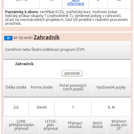
informace
Poznámky k oboru:
certifikát ECDL, svářečský kurz, možnost získat
řidičský průkaz skupiny T (zvýhodněně T), výměnné pobyty v zahraničí,
účast na mezinárodních projektech, část OV probíhá v reálném pracovním
prostředí.
Zahradník
41-52-H/01
H
Zaměření nebo Školní vzdělávací program (ŠVP)
Zahradník
porovnat
Počet povinných
Délka studia
Forma studia
Vyučované jazyky
cizích jazyků
3,0
Denní
1
A, N
LONI:
LETOS:
Možnost
Přijímací
Roční
přihlášení/plán
plán
studia pro
zkouška
školné
přijmout
přijmout
ZP