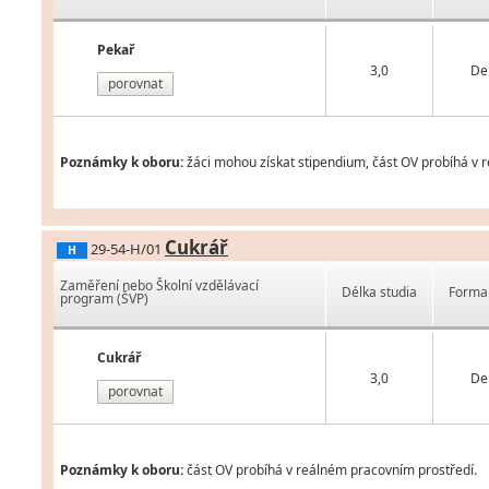
Pekař
3,0
De
porovnat
Poznámky k oboru:
žáci mohou získat stipendium, část OV probíhá v 
Cukrář
29-54-H/01
H
Zaměření nebo Školní vzdělávací
Délka studia
Forma 
program (ŠVP)
Cukrář
3,0
De
porovnat
Poznámky k oboru:
část OV probíhá v reálném pracovním prostředí.