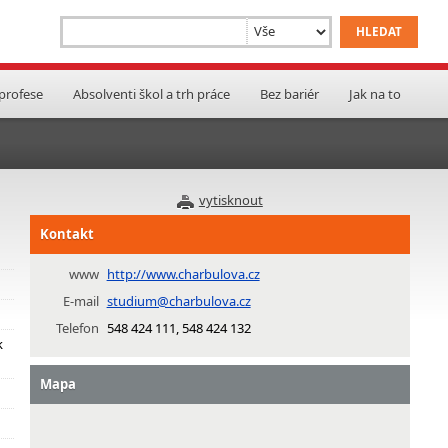
 profese
Absolventi škol a trh práce
Bez bariér
Jak na to
vytisknout
Kontakt
www
http://www.charbulova.cz
E-mail
studium@charbulova.cz
Telefon
548 424 111, 548 424 132
k
Mapa