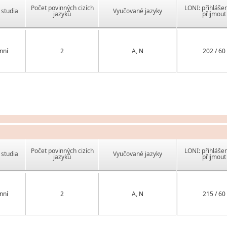
Počet povinných cizích
LONI: přihlášen
studia
Vyučované jazyky
jazyků
přijmout
nní
2
A, N
202 / 60
Počet povinných cizích
LONI: přihlášen
studia
Vyučované jazyky
jazyků
přijmout
nní
2
A, N
215 / 60