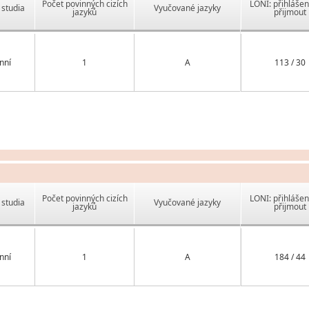
Počet povinných cizích
LONI: přihlášen
studia
Vyučované jazyky
jazyků
přijmout
nní
1
A
113 / 30
Počet povinných cizích
LONI: přihlášen
studia
Vyučované jazyky
jazyků
přijmout
nní
1
A
184 / 44