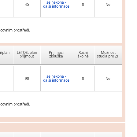
se nekoná -
45
0
Ne
další informace
covním prostředí.
í/plán
LETOS: plán
Přijímací
Roční
Možnost
přijmout
zkouška
školné
studia pro ZP
se nekoná -
90
0
Ne
další informace
covním prostředí.