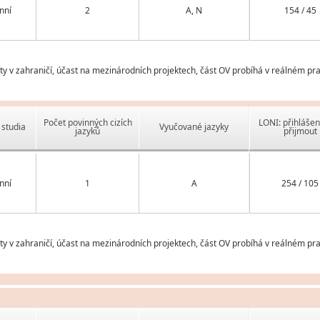
nní
2
A, N
154 / 45
v zahraničí, účast na mezinárodních projektech, část OV probíhá v reálném pra
Počet povinných cizích
LONI: přihlášen
studia
Vyučované jazyky
jazyků
přijmout
nní
1
A
254 / 105
v zahraničí, účast na mezinárodních projektech, část OV probíhá v reálném pra