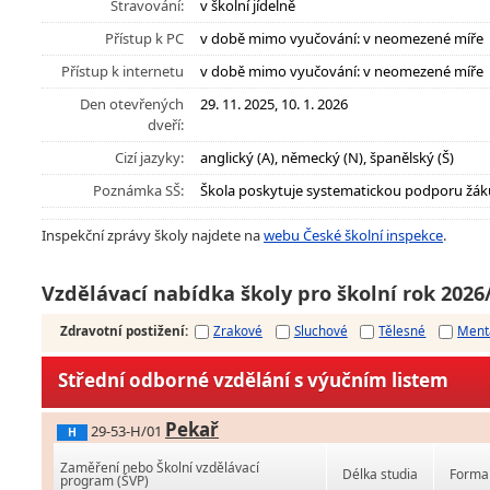
Stravování:
v školní jídelně
Přístup k PC
v době mimo vyučování: v neomezené míře
Přístup k internetu
v době mimo vyučování: v neomezené míře
Den otevřených
29. 11. 2025, 10. 1. 2026
dveří:
Cizí jazyky:
anglický (A), německý (N), španělský (Š)
Poznámka SŠ:
Škola poskytuje systematickou podporu žák
Inspekční zprávy školy najdete na
webu České školní inspekce
.
Vzdělávací nabídka školy pro školní rok 2026
Zdravotní postižení
:
Zrakové
Sluchové
Tělesné
Ment
Střední odborné vzdělání s výučním listem
Pekař
29-53-H/01
H
Zaměření nebo Školní vzdělávací
Délka studia
Forma 
program (ŠVP)