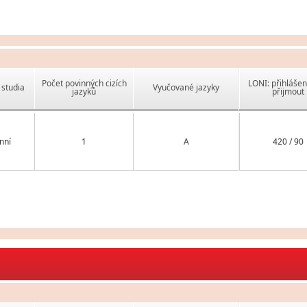
Počet povinných cizích
LONI: přihlášen
studia
Vyučované jazyky
jazyků
přijmout
nní
1
A
420 / 90