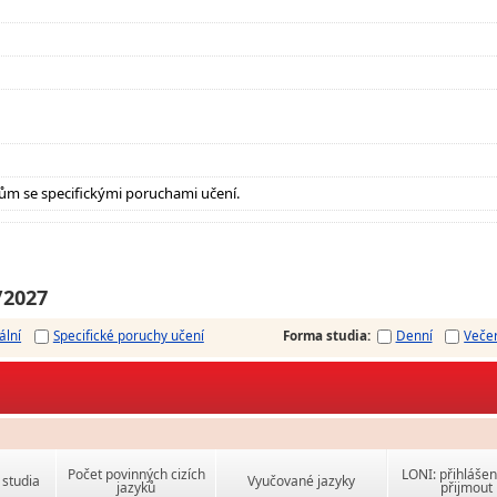
ům se specifickými poruchami učení.
/2027
ální
Specifické poruchy učení
Forma studia
:
Denní
Veče
Počet povinných cizích
LONI: přihlášen
studia
Vyučované jazyky
jazyků
přijmout