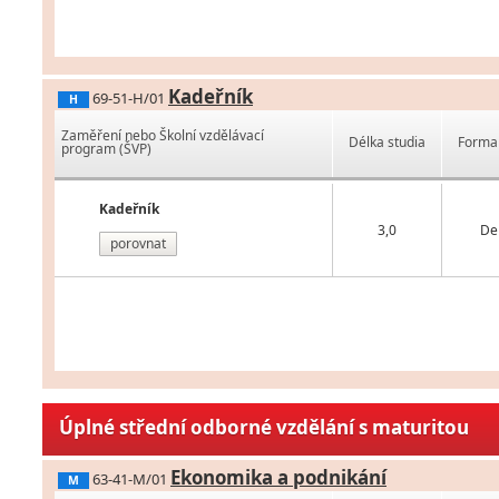
Kadeřník
69-51-H/01
H
Zaměření nebo Školní vzdělávací
Délka studia
Forma 
program (ŠVP)
Kadeřník
3,0
De
porovnat
Úplné střední odborné vzdělání s maturitou
Ekonomika a podnikání
63-41-M/01
M