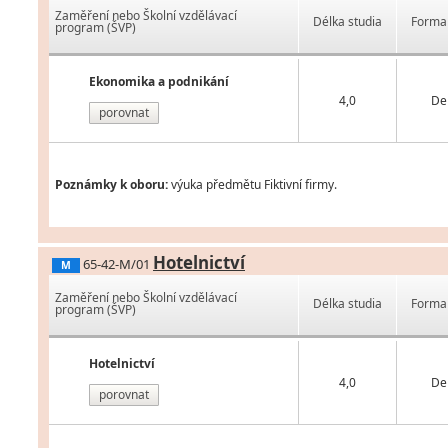
Zaměření nebo Školní vzdělávací
Délka studia
Forma 
program (ŠVP)
Ekonomika a podnikání
4,0
De
porovnat
Poznámky k oboru:
výuka předmětu Fiktivní firmy.
Hotelnictví
65-42-M/01
M
Zaměření nebo Školní vzdělávací
Délka studia
Forma 
program (ŠVP)
Hotelnictví
4,0
De
porovnat