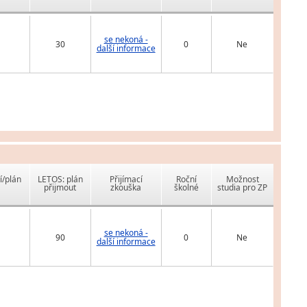
se nekoná -
30
0
Ne
další informace
í/plán
LETOS: plán
Přijímací
Roční
Možnost
přijmout
zkouška
školné
studia pro ZP
se nekoná -
90
0
Ne
další informace