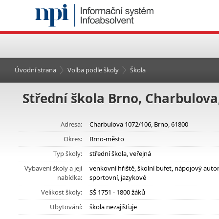
Úvodní strana
Volba podle školy
Škola
Střední škola Brno, Charbulova
Adresa:
Charbulova 1072/106, Brno, 61800
Okres:
Brno-město
Typ školy:
střední škola, veřejná
Vybavení školy a její
venkovní hřiště, školní bufet, nápojový au
nabídka:
sportovní, jazykové
Velikost školy:
SŠ 1751 - 1800 žáků
Ubytování:
škola nezajišťuje