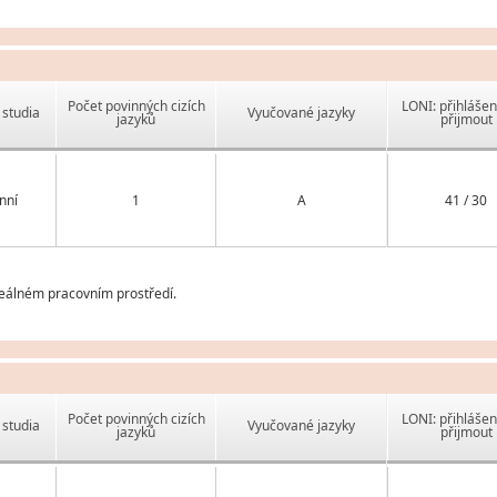
Počet povinných cizích
LONI: přihlášen
studia
Vyučované jazyky
jazyků
přijmout
nní
1
A
41 / 30
reálném pracovním prostředí.
Počet povinných cizích
LONI: přihlášen
studia
Vyučované jazyky
jazyků
přijmout