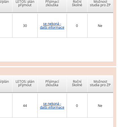
í/plán
LETOS: plán
Přijímací
Roční
Možnost
přijmout
zkouška
školné
studia pro ZP
se nekoná -
30
0
Ne
další informace
í/plán
LETOS: plán
Přijímací
Roční
Možnost
přijmout
zkouška
školné
studia pro ZP
se nekoná -
44
0
Ne
další informace