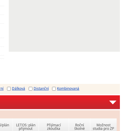
rní
Dálková
Distanční
Kombinovaná
í/plán
LETOS: plán
Přijímací
Roční
Možnost
přijmout
zkouška
školné
studia pro ZP