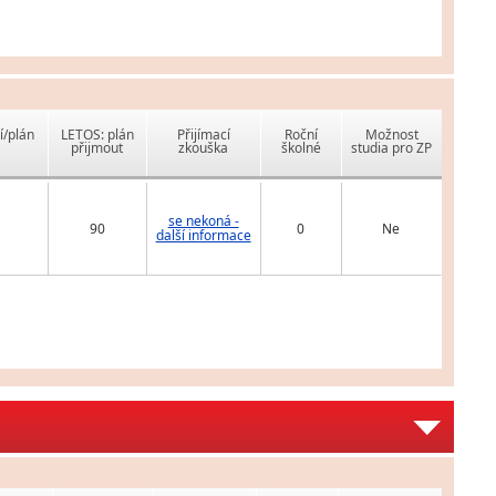
í/plán
LETOS: plán
Přijímací
Roční
Možnost
přijmout
zkouška
školné
studia pro ZP
se nekoná -
90
0
Ne
další informace