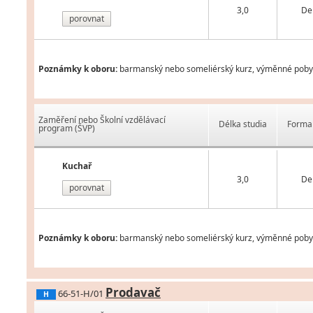
3,0
De
porovnat
Poznámky k oboru:
barmanský nebo someliérský kurz, výměnné pobyty 
Zaměření nebo Školní vzdělávací
Délka studia
Forma 
program (ŠVP)
Kuchař
3,0
De
porovnat
Poznámky k oboru:
barmanský nebo someliérský kurz, výměnné pobyty 
Prodavač
66-51-H/01
H