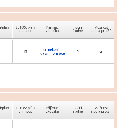
í/plán
LETOS: plán
Přijímací
Roční
Možnost
přijmout
zkouška
školné
studia pro ZP
se nekoná -
15
0
Ne
další informace
í/plán
LETOS: plán
Přijímací
Roční
Možnost
přijmout
zkouška
školné
studia pro ZP