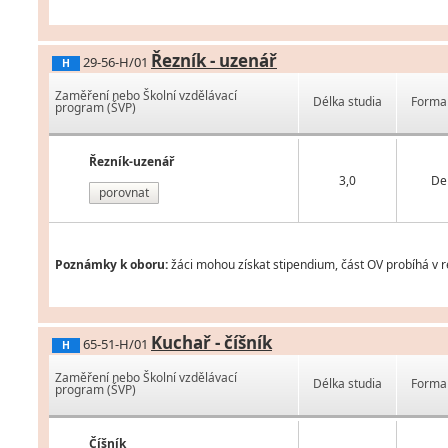
Řezník - uzenář
29-56-H/01
H
Zaměření nebo Školní vzdělávací
Délka studia
Forma 
program (ŠVP)
Řezník-uzenář
3,0
De
porovnat
Poznámky k oboru:
žáci mohou získat stipendium, část OV probíhá v 
Kuchař - číšník
65-51-H/01
H
Zaměření nebo Školní vzdělávací
Délka studia
Forma 
program (ŠVP)
Číšník