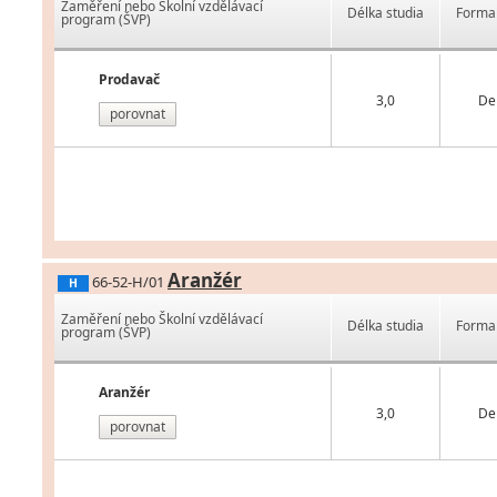
Zaměření nebo Školní vzdělávací
Délka studia
Forma 
program (ŠVP)
Prodavač
3,0
De
porovnat
Aranžér
66-52-H/01
H
Zaměření nebo Školní vzdělávací
Délka studia
Forma 
program (ŠVP)
Aranžér
3,0
De
porovnat