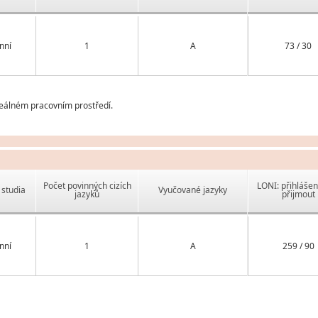
nní
1
A
73 / 30
reálném pracovním prostředí.
Počet povinných cizích
LONI: přihlášen
studia
Vyučované jazyky
jazyků
přijmout
nní
1
A
259 / 90