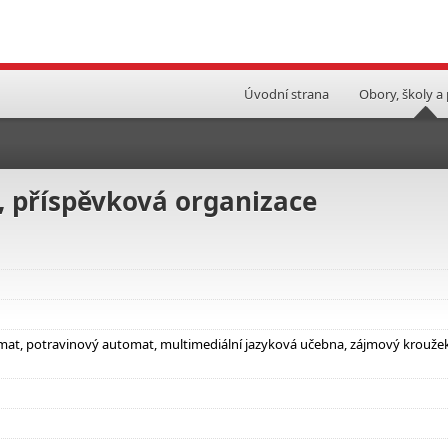
Úvodní strana
Obory, školy a
, příspěvková organizace
tomat, potravinový automat, multimediální jazyková učebna, zájmový krouže