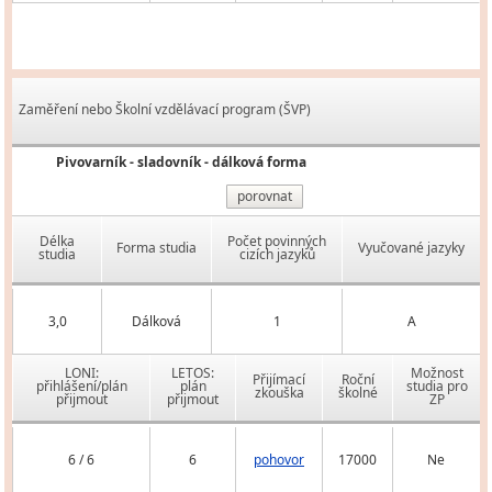
Zaměření nebo Školní vzdělávací program (ŠVP)
Pivovarník - sladovník - dálková forma
porovnat
Délka
Počet povinných
Forma studia
Vyučované jazyky
studia
cizích jazyků
3,0
Dálková
1
A
LONI:
LETOS:
Možnost
Přijímací
Roční
přihlášení/plán
plán
studia pro
zkouška
školné
přijmout
přijmout
ZP
6 / 6
6
pohovor
17000
Ne