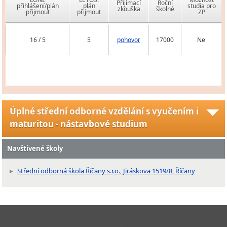
Přijímací
Roční
přihlášení/plán
plán
studia pro
zkouška
školné
přijmout
přijmout
ZP
16 / 5
5
pohovor
17000
Ne
Úplné střední odborné vzdělání s vyučením i
maturitou - nástavbové studium
Navštívené školy
Střední odborná škola Říčany s.r.o., Jiráskova 1519/8, Říčany