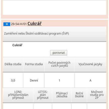
Cukrář
29-54-H/01
H
Zaměření nebo Školní vzdělávací program (ŠVP)
Cukrář
porovnat
Počet povinných
Délka studia
Forma studia
Vyučované jazyky
cizích jazyků
3,0
Denní
1
A
LONI:
LETOS:
Možnost
Přijímací
Roční
přihlášení/plán
plán
studia pro
zkouška
školné
přijmout
přijmout
ZP