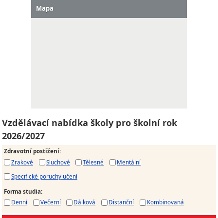
Mapa
Vzdělávací nabídka školy pro školní rok
2026/2027
Zdravotní postižení
:
Zrakové
Sluchové
Tělesné
Mentální
Specifické poruchy učení
Forma studia
:
Denní
Večerní
Dálková
Distanční
Kombinovaná