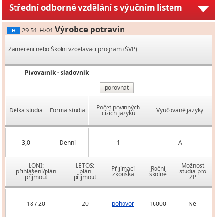
Střední odborné vzdělání s výučním listem
Výrobce potravin
29-51-H/01
H
Zaměření nebo Školní vzdělávací program (ŠVP)
Pivovarník - sladovník
porovnat
Počet povinných
Délka studia
Forma studia
Vyučované jazyky
cizích jazyků
3,0
Denní
1
A
LONI:
LETOS:
Možnost
Přijímací
Roční
přihlášení/plán
plán
studia pro
zkouška
školné
přijmout
přijmout
ZP
18 / 20
20
pohovor
16000
Ne