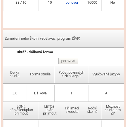
33 / 10
10
pohovor
16000
Ne
Zaměření nebo Školní vzdělávací program (ŠVP)
Cukrář - dálková forma
porovnat
Délka
Počet povinných
Forma studia
Vyučované jazyky
studia
cizích jazyků
3,0
Dálková
1
A
LONI:
LETOS:
Možnost
Přijímací
Roční
přihlášení/plán
plán
studia pro
zkouška
školné
přijmout
přijmout
ZP