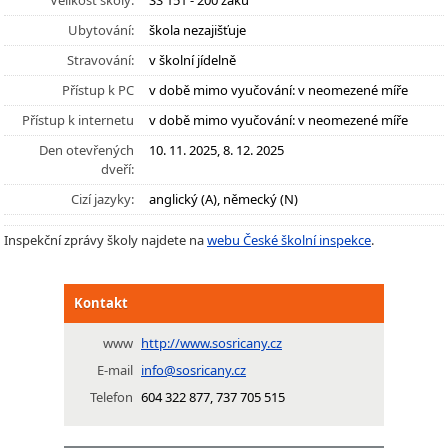
Velikost školy:
SŠ 151 - 200 žáků
Ubytování:
škola nezajišťuje
Stravování:
v školní jídelně
Přístup k PC
v době mimo vyučování: v neomezené míře
Přístup k internetu
v době mimo vyučování: v neomezené míře
Den otevřených
10. 11. 2025, 8. 12. 2025
dveří:
Cizí jazyky:
anglický (A), německý (N)
Inspekční zprávy školy najdete na
webu České školní inspekce
.
Kontakt
www
http://www.sosricany.cz
E-mail
info@sosricany.cz
Telefon
604 322 877, 737 705 515