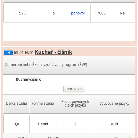
5 / 5
5
pohovor
17000
Ne
Kuchař - číšník
65-51-H/01
H
Zaměření nebo Školní vzdělávací program (ŠVP)
Kuchař-číšník
porovnat
Počet povinných
Délka studia
Forma studia
Vyučované jazyky
cizích jazyků
3,0
Denní
2
A, N