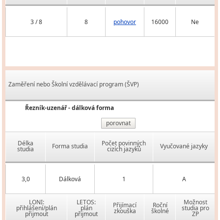
3 / 8
8
pohovor
16000
Ne
Zaměření nebo Školní vzdělávací program (ŠVP)
Řezník-uzenář - dálková forma
porovnat
Délka
Počet povinných
Forma studia
Vyučované jazyky
studia
cizích jazyků
3,0
Dálková
1
A
LONI:
LETOS:
Možnost
Přijímací
Roční
přihlášení/plán
plán
studia pro
zkouška
školné
přijmout
přijmout
ZP