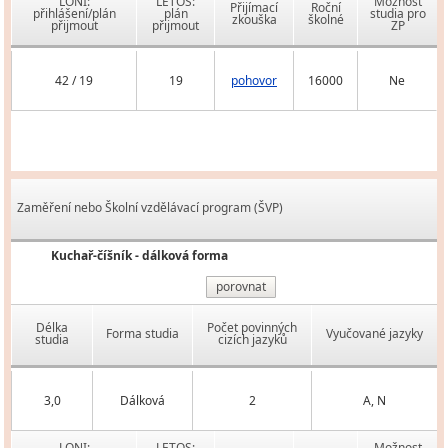
LONI:
LETOS:
Možnost
Přijímací
Roční
přihlášení/plán
plán
studia pro
zkouška
školné
přijmout
přijmout
ZP
42 / 19
19
pohovor
16000
Ne
Zaměření nebo Školní vzdělávací program (ŠVP)
Kuchař-číšník - dálková forma
porovnat
Délka
Počet povinných
Forma studia
Vyučované jazyky
studia
cizích jazyků
3,0
Dálková
2
A, N
LONI:
LETOS:
Možnost