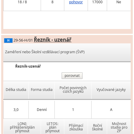
18 / 8
8
pohovor
17000
Ne
Řezník - uzenář
29-56-H/01
H
Zaměření nebo Školní vzdělávací program (ŠVP)
Řezník-uzenář
porovnat
Počet povinných
Délka studia
Forma studia
Vyučované jazyky
cizích jazyků
3,0
Denní
1
A
LONI:
LETOS:
Možnost
Přijímací
Roční
přihlášení/plán
plán
studia pro
zkouška
školné
přijmout
přijmout
ZP