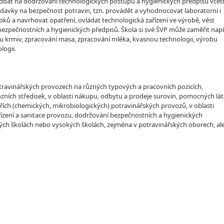
úsek, dbát na dodržování technologických postupů a hygienických předpisů vče
davky na bezpečnost potravin, tzn. provádět a vyhodnocovat laboratorní i
ků a navrhovat opatření, ovládat technologická zařízení ve výrobě, vést
zpečnostních a hygienických předpisů. Škola si své ŠVP může zaměřit např
u krmiv, zpracování masa, zpracování mléka, kvasnou technologii, výrobu
logii.
otravinářských provozech na různých typových a pracovních pozicích,
ozních středisek, v oblasti nákupu, odbytu a prodeje surovin, pomocných lá
řích (chemických, mikrobiologických) potravinářských provozů, v oblasti
ařízení a sanitace provozu, dodržování bezpečnostních a hygienických
ch školách nebo vysokých školách, zejména v potravinářských oborech, ale