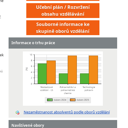
tně
Učební plán / Rozvržení
obsahu vzdělávání
.
Souborné informace ke
skupině oborů vzdělání
Informace o trhu práce
tek
 i
Nezaměstnanost absolventů podle oborů vzdělání
Navštívené obory