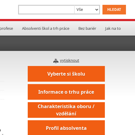
 profese
Absolventi škol a trh práce
Bez bariér
Jak na to
vytisknout
Vyberte si školu
Informace o trhu práce
Charakteristika oboru /
vzdělání
Profil absolventa
a