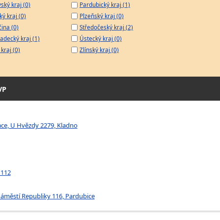
ský kraj (0)
Pardubický kraj (1)
ý kraj (0)
Plzeňský kraj (0)
čina (0)
Středočeský kraj (2)
adecký kraj (1)
Ústecký kraj (0)
kraj (0)
Zlínský kraj (0)
VP
ace, U Hvězdy 2279, Kladno
 112
náměstí Republiky 116, Pardubice