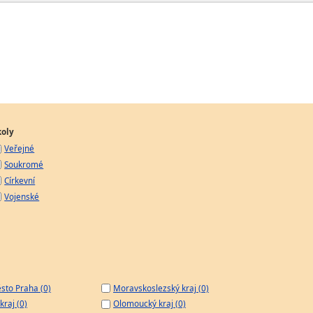
koly
Veřejné
Soukromé
Církevní
Vojenské
sto Praha (0)
Moravskoslezský kraj (0)
kraj (0)
Olomoucký kraj (0)