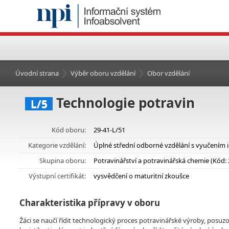
Úvodní strana
Výběr oboru vzdělání
Obor vzdělání
Technologie potravin
L/5
Kód oboru:
29-41-L/51
Kategorie vzdělání:
Úplné střední odborné vzdělání s vyučením 
Skupina oboru:
Potravinářství a potravinářská chemie (Kód: 
Výstupní certifikát:
vysvědčení o maturitní zkoušce
Charakteristika přípravy v oboru
Žáci se naučí řídit technologický proces potravinářské výroby, posuzo