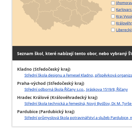
Jihomorav
Karlovarsk
Kraj Vyso
Královéhr
Liberecký 
Seznam škol, které nabízejí tento obor, nebo vybraný Š
Kladno (Středočeský kraj)
Střední škola designu a řemesel Kladno, příspěvková organiz
Praha-východ (Středočeský kraj)
Střední odborná škola Říčany s.r.o., Jiráskova 1519/8, Říčany
Hradec Králové (Královéhradecký kraj)
Střední škola technická a řemeslná, Nový Bydžov, Dr. M. Tyrše
Pardubice (Pardubický kraj)
Střední průmyslová škola potravinářství a služeb Pardubice, 