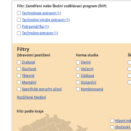
Filtr: Zaměření nebo Školní vzdělávací program (ŠVP)
Technologie potravin (1)
Technolog výroby potravin (1)
Potravinář/ka (1)
Technolog potravin (1)
Filtry
Zdravotní postižení
Forma studia
Š
Zrakové
Denní
Sluchové
Večerní
Tělesné
Dálková
Mentální
Distanční
Specifické poruchy učení
Kombinovaná
Rozšířené hledání
Filtr podle kraje
Hlavní mě
Jihočeský 