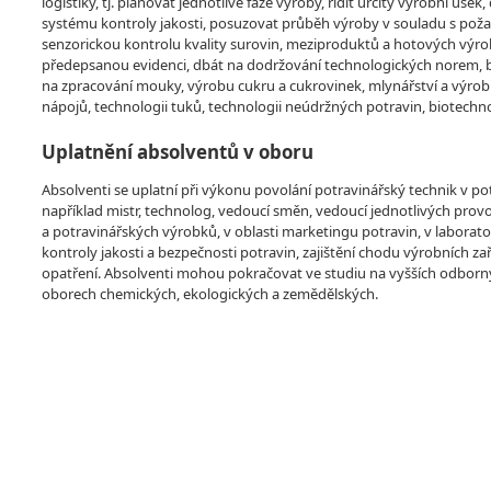
logistiky, tj. plánovat jednotlivé fáze výroby, řídit určitý výrobní 
systému kontroly jakosti, posuzovat průběh výroby v souladu s poža
senzorickou kontrolu kvality surovin, meziproduktů a hotových výrob
předepsanou evidenci, dbát na dodržování technologických norem, be
na zpracování mouky, výrobu cukru a cukrovinek, mlynářství a výrob
nápojů, technologii tuků, technologii neúdržných potravin, biotechno
Uplatnění absolventů v oboru
Absolventi se uplatní při výkonu povolání potravinářský technik v p
například mistr, technolog, vedoucí směn, vedoucí jednotlivých prov
a potravinářských výrobků, v oblasti marketingu potravin, v laborato
kontroly jakosti a bezpečnosti potravin, zajištění chodu výrobních z
opatření. Absolventi mohou pokračovat ve studiu na vyšších odborný
oborech chemických, ekologických a zemědělských.