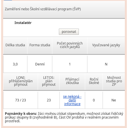
Zaměření nebo Školní vzdělávací program (ŠVP)
Instalatér
porovnat
Počet povinných
Délka studia
Forma studia
Vyučované jazyky
cizích jazyků
3,0
Denní
1
N
LONI:
LETOS:
Možnost
Přijímací
Roční
přihlášení/plán
plán
studia pro
zkouška
školné
přijmout
přijmout
ZP
se nekoná -
73 / 23
23
další
0
Ne
informace
Poznámky k oboru:
žáci mohou získat stipendium, možnost získat řidičský
průkaz skupiny B (zvýhodněně B), část OV probíhá v reálném pracovním
prostředí.