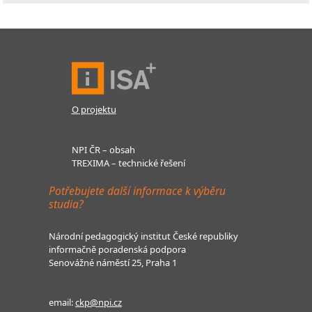
O projektu
NPI ČR – obsah
TREXIMA – technické řešení
Potřebujete další informace k výběru
studia?
Národní pedagogický institut České republiky
informačně poradenská podpora
Senovážné náměstí 25, Praha 1
email:
ckp@npi.cz