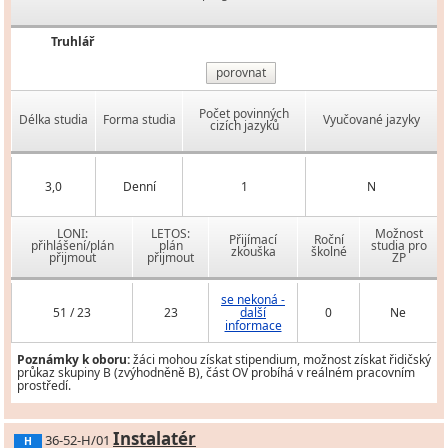
Truhlář
porovnat
Počet povinných
Délka studia
Forma studia
Vyučované jazyky
cizích jazyků
3,0
Denní
1
N
LONI:
LETOS:
Možnost
Přijímací
Roční
přihlášení/plán
plán
studia pro
zkouška
školné
přijmout
přijmout
ZP
se nekoná -
51 / 23
23
další
0
Ne
informace
Poznámky k oboru:
žáci mohou získat stipendium, možnost získat řidičský
průkaz skupiny B (zvýhodněně B), část OV probíhá v reálném pracovním
prostředí.
Instalatér
36-52-H/01
H