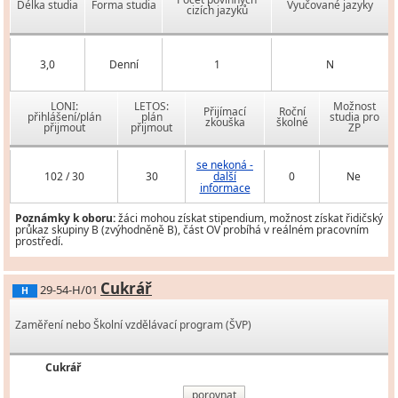
Délka studia
Forma studia
Vyučované jazyky
cizích jazyků
3,0
Denní
1
N
LONI:
LETOS:
Možnost
Přijímací
Roční
přihlášení/plán
plán
studia pro
zkouška
školné
přijmout
přijmout
ZP
se nekoná -
102 / 30
30
další
0
Ne
informace
Poznámky k oboru:
žáci mohou získat stipendium, možnost získat řidičský
průkaz skupiny B (zvýhodněně B), část OV probíhá v reálném pracovním
prostředí.
Cukrář
29-54-H/01
H
Zaměření nebo Školní vzdělávací program (ŠVP)
Cukrář
porovnat