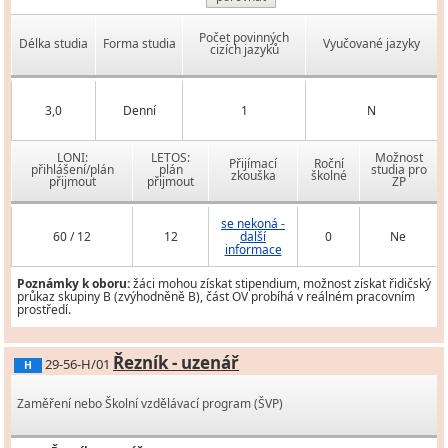
Počet povinných
Délka studia
Forma studia
Vyučované jazyky
cizích jazyků
3,0
Denní
1
N
LONI:
LETOS:
Možnost
Přijímací
Roční
přihlášení/plán
plán
studia pro
zkouška
školné
přijmout
přijmout
ZP
se nekoná -
60 / 12
12
další
0
Ne
informace
Poznámky k oboru:
žáci mohou získat stipendium, možnost získat řidičský
průkaz skupiny B (zvýhodněně B), část OV probíhá v reálném pracovním
prostředí.
Řezník - uzenář
29-56-H/01
H
Zaměření nebo Školní vzdělávací program (ŠVP)