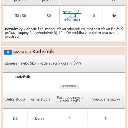
se nekoná -
58 / 30
30
další
0
Ne
informace
Poznámky k oboru:
žáci mohou získat stipendium, možnost získat řidičský
průkaz skupiny B (zvýhodněně B), část OV probíhá v reálném pracovním
prostředí.
Kadeřník
69-51-H/01
H
Zaměření nebo Školní vzdělávací program (ŠVP)
Kadeřník
porovnat
Počet povinných
Délka studia
Forma studia
Vyučované jazyky
cizích jazyků
3,0
Denní
1
N