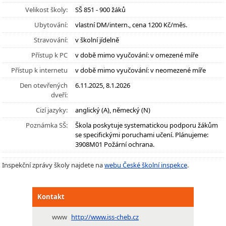
Velikost školy:
SŠ 851 - 900 žáků
Ubytování:
vlastní DM/intern., cena 1200 Kč/měs.
Stravování:
v školní jídelně
Přístup k PC
v době mimo vyučování: v omezené míře
Přístup k internetu
v době mimo vyučování: v neomezené míře
Den otevřených
6.11.2025, 8.1.2026
dveří:
Cizí jazyky:
anglický (A), německý (N)
Poznámka SŠ:
Škola poskytuje systematickou podporu žákům
se specifickými poruchami učení. Plánujeme:
3908M01 Požární ochrana.
Inspekční zprávy školy najdete na
webu České školní inspekce
.
Kontakt
www
http://www.iss-cheb.cz