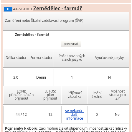
Zemědělec - farmář
41-51-H/01
H
Zaměření nebo Školní vzdělávací program (ŠVP)
Zemědělec - farmář
porovnat
Počet povinných
Délka studia
Forma studia
Vyučované jazyky
cizích jazyků
3,0
Denní
1
N
LONI:
LETOS:
Možnost
Přijímací
Roční
přihlášení/plán
plán
studia pro
zkouška
školné
přijmout
přijmout
ZP
se nekoná -
44 / 12
12
další
0
Ne
informace
Poznámky k oboru:
žáci mohou získat stipendium, možnost získat řidičský