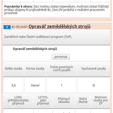
Poznámky k oboru:
žáci mohou získat stipendium, možnost získat řidičský
průkaz skupiny B (zvýhodněně B), část OV probíhá v reálném pracovním
prostředí.
Opravář zemědělských strojů
41-55-H/01
H
Zaměření nebo Školní vzdělávací program (ŠVP)
Opravář zemědělských strojů
porovnat
Počet povinných
Délka studia
Forma studia
Vyučované jazyky
cizích jazyků
3,0
Denní
1
N
LONI:
LETOS:
Možnost
Přijímací
Roční
přihlášení/plán
plán
studia pro
zkouška
školné
přijmout
přijmout
ZP