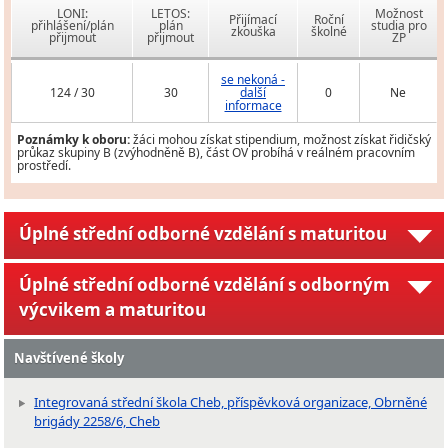
LONI:
LETOS:
Možnost
Přijímací
Roční
přihlášení/plán
plán
studia pro
zkouška
školné
přijmout
přijmout
ZP
se nekoná -
124 / 30
30
další
0
Ne
informace
Poznámky k oboru:
žáci mohou získat stipendium, možnost získat řidičský
průkaz skupiny B (zvýhodněně B), část OV probíhá v reálném pracovním
prostředí.
Úplné střední odborné vzdělání s maturitou
Úplné střední odborné vzdělání s odborným
výcvikem a maturitou
Navštívené školy
Integrovaná střední škola Cheb, příspěvková organizace, Obrněné
brigády 2258/6, Cheb