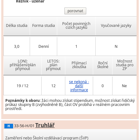
Řezník - uzenář
porovnat
Počet povinných
Délka studia
Forma studia
Vyučované jazyky
cizích jazyků
3,0
Denní
1
N
LONI:
LETOS:
Možnost
Přijímací
Roční
přihlášení/plán
plán
studia pro
zkouška
školné
přijmout
přijmout
ZP
se nekoná -
19 / 12
12
další
0
Ne
informace
Poznámky k oboru:
žáci mohou získat stipendium, možnost získat řidičský
průkaz skupiny B (zvýhodněně B), část OV probíhá v reálném pracovním
prostředí.
Truhlář
33-56-H/01
H
Zaměření nebo Školní vzdělávací program (ŠVP)