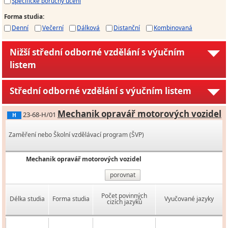
Specifické poruchy učení
Forma studia
:
Denní
Večerní
Dálková
Distanční
Kombinovaná
Nižší střední odborné vzdělání s výučním
listem
Střední odborné vzdělání s výučním listem
Mechanik opravář motorových vozidel
23-68-H/01
H
Zaměření nebo Školní vzdělávací program (ŠVP)
Mechanik opravář motorových vozidel
porovnat
Počet povinných
Délka studia
Forma studia
Vyučované jazyky
cizích jazyků