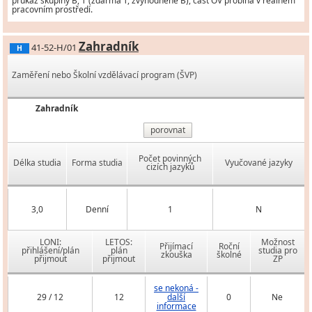
průkaz skupiny B, T (zdarma T, zvýhodněně B), část OV probíhá v reálném
pracovním prostředí.
Zahradník
41-52-H/01
H
Zaměření nebo Školní vzdělávací program (ŠVP)
Zahradník
porovnat
Počet povinných
Délka studia
Forma studia
Vyučované jazyky
cizích jazyků
3,0
Denní
1
N
LONI:
LETOS:
Možnost
Přijímací
Roční
přihlášení/plán
plán
studia pro
zkouška
školné
přijmout
přijmout
ZP
se nekoná -
29 / 12
12
další
0
Ne
informace