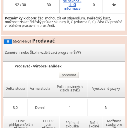
se nekoná -
92 / 30
30
další
0
Ne
informace
Poznámky k oboru:
žáci mohou získat stipendium, svářečský kurz,
možnost získat řidičský průkaz skupiny B, C (zdarma B, C), část OV probíhá
v reálném pracovním prostředí.
Prodavač
66-51-H/01
H
Zaměření nebo Školní vzdělávací program (ŠVP)
Prodavač - výrobce lahůdek
porovnat
Počet povinných
Délka studia
Forma studia
Vyučované jazyky
cizích jazyků
3,0
Denní
1
N
LONI:
LETOS:
Možnost
Přijímací
Roční
přihlášení/plán
plán
studia pro
zkouška
školné
přijmout
přijmout
ZP