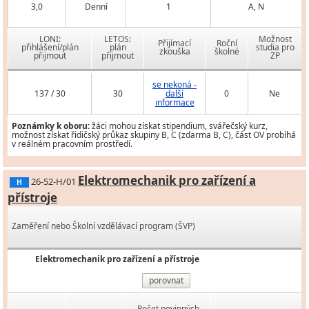
3,0
Denní
1
A, N
LONI:
LETOS:
Možnost
Přijímací
Roční
přihlášení/plán
plán
studia pro
zkouška
školné
přijmout
přijmout
ZP
se nekoná -
137 / 30
30
další
0
Ne
informace
Poznámky k oboru:
žáci mohou získat stipendium, svářečský kurz,
možnost získat řidičský průkaz skupiny B, C (zdarma B, C), část OV probíhá
v reálném pracovním prostředí.
Elektromechanik pro zařízení a
26-52-H/01
H
přístroje
Zaměření nebo Školní vzdělávací program (ŠVP)
Elektromechanik pro zařízení a přístroje
porovnat
Počet povinných