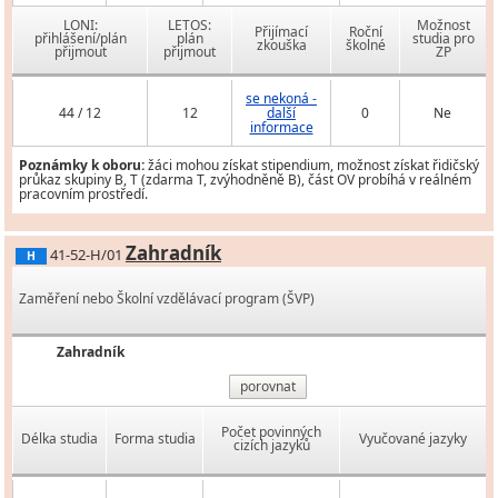
LONI:
LETOS:
Možnost
Přijímací
Roční
přihlášení/plán
plán
studia pro
zkouška
školné
přijmout
přijmout
ZP
se nekoná -
44 / 12
12
další
0
Ne
informace
Poznámky k oboru:
žáci mohou získat stipendium, možnost získat řidičský
průkaz skupiny B, T (zdarma T, zvýhodněně B), část OV probíhá v reálném
pracovním prostředí.
Zahradník
41-52-H/01
H
Zaměření nebo Školní vzdělávací program (ŠVP)
Zahradník
porovnat
Počet povinných
Délka studia
Forma studia
Vyučované jazyky
cizích jazyků