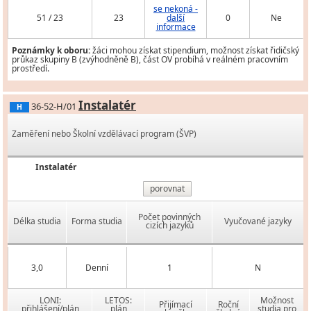
se nekoná -
51 / 23
23
další
0
Ne
informace
Poznámky k oboru:
žáci mohou získat stipendium, možnost získat řidičský
průkaz skupiny B (zvýhodněně B), část OV probíhá v reálném pracovním
prostředí.
Instalatér
36-52-H/01
H
Zaměření nebo Školní vzdělávací program (ŠVP)
Instalatér
porovnat
Počet povinných
Délka studia
Forma studia
Vyučované jazyky
cizích jazyků
3,0
Denní
1
N
LONI:
LETOS:
Možnost
Přijímací
Roční
přihlášení/plán
plán
studia pro