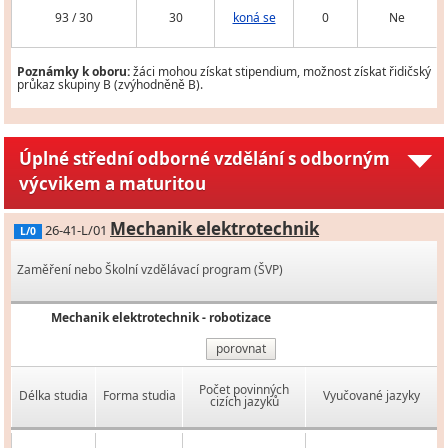
93 / 30
30
koná se
0
Ne
Poznámky k oboru:
žáci mohou získat stipendium, možnost získat řidičský
průkaz skupiny B (zvýhodněně B).
Úplné střední odborné vzdělání s odborným
výcvikem a maturitou
Mechanik elektrotechnik
26-41-L/01
L/0
Zaměření nebo Školní vzdělávací program (ŠVP)
Mechanik elektrotechnik - robotizace
porovnat
Počet povinných
Délka studia
Forma studia
Vyučované jazyky
cizích jazyků