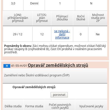
3,0
Denní
1
N
LONI:
LETOS:
Možnost
Přijímací
Roční
přihlášení/plán
plán
studia pro
zkouška
školné
přijmout
přijmout
ZP
se nekoná -
29 / 12
12
další
0
Ne
informace
Poznámky k oboru:
žáci mohou získat stipendium, možnost získat řidičský
průkaz skupiny B (zvýhodněně B), část OV probíhá v reálném pracovním
prostředí.
Opravář zemědělských strojů
41-55-H/01
H
Zaměření nebo Školní vzdělávací program (ŠVP)
Opravář zemědělských strojů
porovnat
Počet povinných
Délka studia
Forma studia
Vyučované jazyky
cizích jazyků