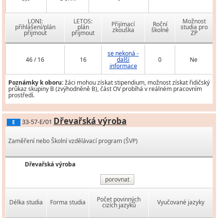
LONI:
LETOS:
Možnost
Přijímací
Roční
přihlášení/plán
plán
studia pro
zkouška
školné
přijmout
přijmout
ZP
se nekoná -
46 / 16
16
další
0
Ne
informace
Poznámky k oboru:
žáci mohou získat stipendium, možnost získat řidičský
průkaz skupiny B (zvýhodněně B), část OV probíhá v reálném pracovním
prostředí.
Dřevařská výroba
33-57-E/01
E
Zaměření nebo Školní vzdělávací program (ŠVP)
Dřevařská výroba
porovnat
Počet povinných
Délka studia
Forma studia
Vyučované jazyky
cizích jazyků