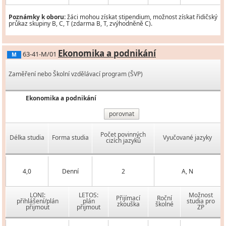
Poznámky k oboru:
žáci mohou získat stipendium, možnost získat řidičský
průkaz skupiny B, C, T (zdarma B, T, zvýhodněně C).
Ekonomika a podnikání
63-41-M/01
M
Zaměření nebo Školní vzdělávací program (ŠVP)
Ekonomika a podnikání
porovnat
Počet povinných
Délka studia
Forma studia
Vyučované jazyky
cizích jazyků
4,0
Denní
2
A, N
LONI:
LETOS:
Možnost
Přijímací
Roční
přihlášení/plán
plán
studia pro
zkouška
školné
přijmout
přijmout
ZP