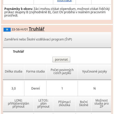
informace
Poznámky k oboru:
žáci mohou získat stipendium, možnost získat řidičský
průkaz skupiny B (zvýhodněně B), část OV probíhá v reálném pracovním
prostředí.
Truhlář
33-56-H/01
H
Zaměření nebo Školní vzdělávací program (ŠVP)
Truhlář
porovnat
Počet povinných
Délka studia
Forma studia
Vyučované jazyky
cizích jazyků
3,0
Denní
1
N
LONI:
LETOS:
Možnost
Přijímací
Roční
přihlášení/plán
plán
studia pro
zkouška
školné
přijmout
přijmout
ZP