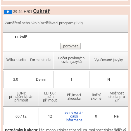
Cukrář
29-54-H/01
H
Zaměření nebo Školní vzdělávací program (ŠVP)
Cukrář
porovnat
Počet povinných
Délka studia
Forma studia
Vyučované jazyky
cizích jazyků
3,0
Denní
1
N
LONI:
LETOS:
Možnost
Přijímací
Roční
přihlášení/plán
plán
studia pro
zkouška
školné
přijmout
přijmout
ZP
se nekoná -
60 / 12
12
další
0
Ne
informace
Poznámky k oboru:
žáci mohou získat stipendium, možnost získat řidičský