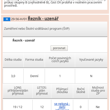
průkaz skupiny B (zvýhodněně B), část OV probíhá v reálném pracovním
prostředí.
Řezník - uzenář
29-56-H/01
H
Zaměření nebo Školní vzdělávací program (ŠVP)
Řezník - uzenář
porovnat
Počet povinných
Délka studia
Forma studia
Vyučované jazyky
cizích jazyků
3,0
Denní
1
N
LONI:
LETOS:
Možnost
Přijímací
Roční
přihlášení/plán
plán
studia pro
zkouška
školné
přijmout
přijmout
ZP
se nekoná -
19 / 12
12
další
0
Ne