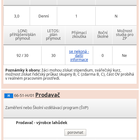
3,0
Denní
1
N
LONI:
LETOS:
Možnost
Přijímací
Roční
přihlášení/plán
plán
studia pro
zkouška
školné
přijmout
přijmout
ZP
se nekoná -
92 / 30
30
další
0
Ne
informace
Poznámky k oboru:
žáci mohou získat stipendium, svářečský kurz,
možnost získat řidičský průkaz skupiny B, C (zdarma B, C), část OV probíhá
v reálném pracovním prostředí.
Prodavač
66-51-H/01
H
Zaměření nebo Školní vzdělávací program (ŠVP)
Prodavač - výrobce lahůdek
porovnat