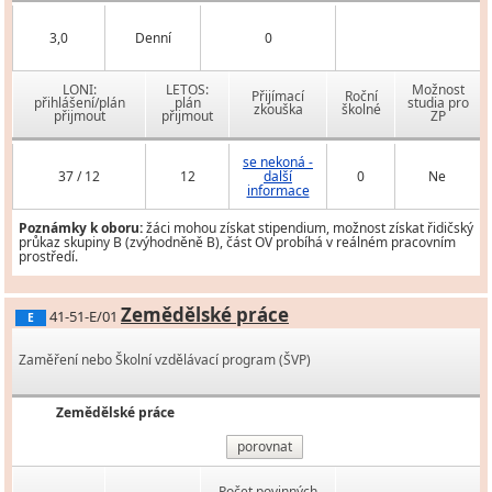
3,0
Denní
0
LONI:
LETOS:
Možnost
Přijímací
Roční
přihlášení/plán
plán
studia pro
zkouška
školné
přijmout
přijmout
ZP
se nekoná -
37 / 12
12
další
0
Ne
informace
Poznámky k oboru:
žáci mohou získat stipendium, možnost získat řidičský
průkaz skupiny B (zvýhodněně B), část OV probíhá v reálném pracovním
prostředí.
Zemědělské práce
41-51-E/01
E
Zaměření nebo Školní vzdělávací program (ŠVP)
Zemědělské práce
porovnat
Počet povinných