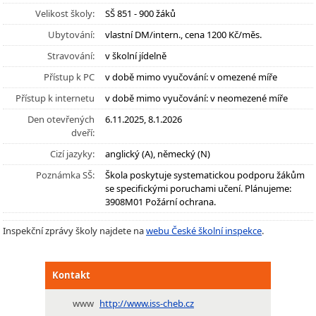
Velikost školy:
SŠ 851 - 900 žáků
Ubytování:
vlastní DM/intern., cena 1200 Kč/měs.
Stravování:
v školní jídelně
Přístup k PC
v době mimo vyučování: v omezené míře
Přístup k internetu
v době mimo vyučování: v neomezené míře
Den otevřených
6.11.2025, 8.1.2026
dveří:
Cizí jazyky:
anglický (A), německý (N)
Poznámka SŠ:
Škola poskytuje systematickou podporu žákům
se specifickými poruchami učení. Plánujeme:
3908M01 Požární ochrana.
Inspekční zprávy školy najdete na
webu České školní inspekce
.
Kontakt
www
http://www.iss-cheb.cz