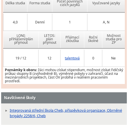
Počet povinných
Délka studia
Forma studia
Vyučované jazyky
cizích jazyků
4,0
Denní
1
A, N
LONI:
LETOS:
Možnost
Přijímací
Roční
přihlášení/plán
plán
studia pro
zkouška
školné
přijmout
přijmout
ZP
19 / 12
12
talentová
0
Ne
Poznámky k oboru:
žáci mohou získat stipendium, možnost získat řidičský
průkaz skupiny B (zvýhodněně B), výměnné pobyty v zahraničí, účast na
mezinárodních projektech, část OV probíhá v reálném pracovním
prostředí.
Navštívené školy
Integrovaná střední škola Cheb, příspěvková organizace, Obrněné
brigády 2258/6, Cheb