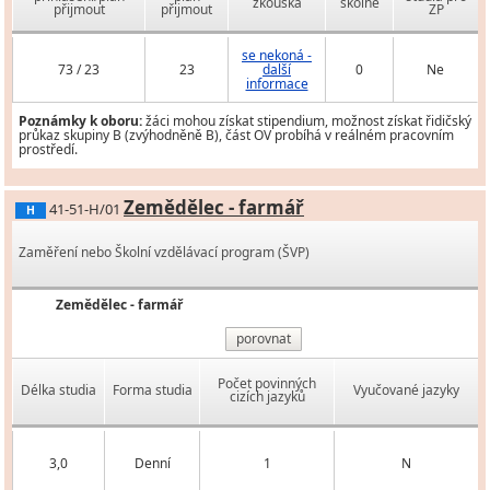
zkouška
školné
přijmout
přijmout
ZP
se nekoná -
73 / 23
23
další
0
Ne
informace
Poznámky k oboru:
žáci mohou získat stipendium, možnost získat řidičský
průkaz skupiny B (zvýhodněně B), část OV probíhá v reálném pracovním
prostředí.
Zemědělec - farmář
41-51-H/01
H
Zaměření nebo Školní vzdělávací program (ŠVP)
Zemědělec - farmář
porovnat
Počet povinných
Délka studia
Forma studia
Vyučované jazyky
cizích jazyků
3,0
Denní
1
N