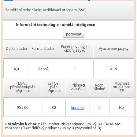
Zaměření nebo Školní vzdělávací program (ŠVP)
Informační technologie - umělá inteligence
porovnat
Počet povinných
Délka studia
Forma studia
Vyučované jazyky
cizích jazyků
4,0
Denní
1
A, N
LONI:
LETOS:
Možnost
Přijímací
Roční
přihlášení/plán
plán
studia pro
zkouška
školné
přijmout
přijmout
ZP
95 / 60
30
koná se
0
Ne
Poznámky k oboru:
žáci mohou získat stipendium, výuka CAD/CAM,
možnost získat řidičský průkaz skupiny B (zvýhodněně B).