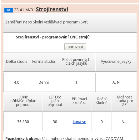
Strojírenství
23-41-M/01
M
Zaměření nebo Školní vzdělávací program (ŠVP)
Strojírenství - programování CNC strojů
porovnat
Počet povinných
Délka studia
Forma studia
Vyučované jazyky
cizích jazyků
4,0
Denní
1
A, N
LONI:
LETOS:
Možnost
Přijímací
Roční
přihlášení/plán
plán
studia pro
zkouška
školné
přijmout
přijmout
ZP
36 / 30
30
koná se
0
Ne
Poznámky k oboru:
žáci mohou získat stipendium, výuka CAD/CAM,