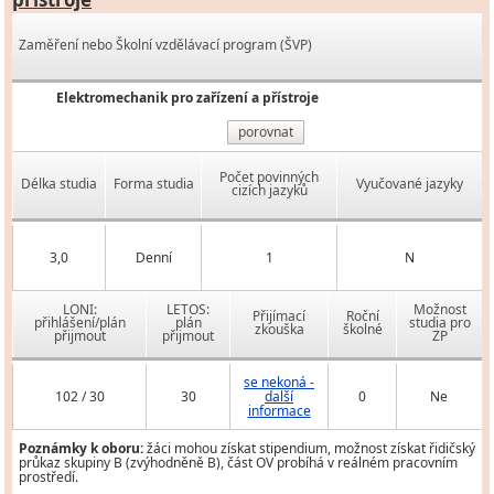
Zaměření nebo Školní vzdělávací program (ŠVP)
Elektromechanik pro zařízení a přístroje
porovnat
Počet povinných
Délka studia
Forma studia
Vyučované jazyky
cizích jazyků
3,0
Denní
1
N
LONI:
LETOS:
Možnost
Přijímací
Roční
přihlášení/plán
plán
studia pro
zkouška
školné
přijmout
přijmout
ZP
se nekoná -
102 / 30
30
další
0
Ne
informace
Poznámky k oboru:
žáci mohou získat stipendium, možnost získat řidičský
průkaz skupiny B (zvýhodněně B), část OV probíhá v reálném pracovním
prostředí.