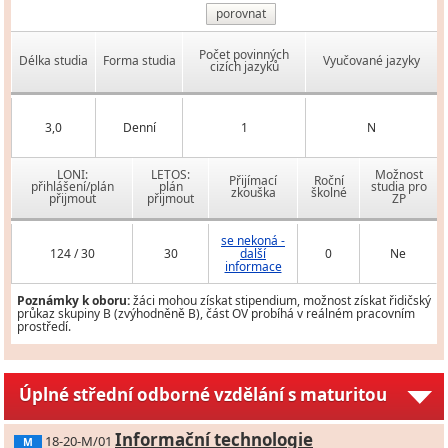
porovnat
Počet povinných
Délka studia
Forma studia
Vyučované jazyky
cizích jazyků
3,0
Denní
1
N
LONI:
LETOS:
Možnost
Přijímací
Roční
přihlášení/plán
plán
studia pro
zkouška
školné
přijmout
přijmout
ZP
se nekoná -
124 / 30
30
další
0
Ne
informace
Poznámky k oboru:
žáci mohou získat stipendium, možnost získat řidičský
průkaz skupiny B (zvýhodněně B), část OV probíhá v reálném pracovním
prostředí.
Úplné střední odborné vzdělání s maturitou
Informační technologie
18-20-M/01
M