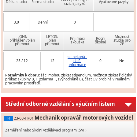
Délka studia
Forma studia
Vyučované jazyky
cizích jazyků
3,0
Denní
0
LONI:
LETOS:
Možnost
Přijímací
Roční
přihlášení/plán
plán
studia pro
zkouška
školné
přijmout
přijmout
ZP
se nekoná -
25 / 12
12
další
0
Ne
informace
Poznámky k oboru:
žáci mohou získat stipendium, možnost získat řidičský
průkaz skupiny B, T (zdarma T, zvýhodněně B), část OV probíhá v reálném
pracovním prostředí.
Střední odborné vzdělání s výučním listem
Mechanik opravář motorových vozidel
23-68-H/01
H
Zaměření nebo Školní vzdělávací program (ŠVP)