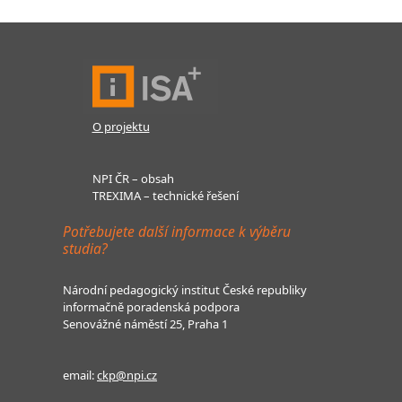
O projektu
NPI ČR – obsah
TREXIMA – technické řešení
Potřebujete další informace k výběru
studia?
Národní pedagogický institut České republiky
informačně poradenská podpora
Senovážné náměstí 25, Praha 1
email:
ckp@npi.cz