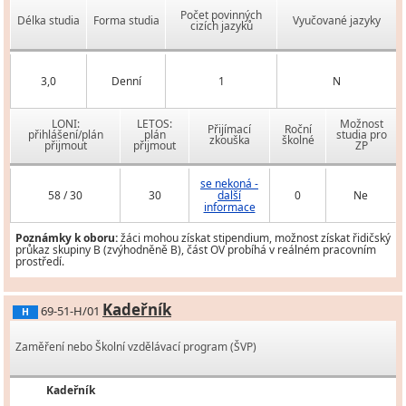
Počet povinných
Délka studia
Forma studia
Vyučované jazyky
cizích jazyků
3,0
Denní
1
N
LONI:
LETOS:
Možnost
Přijímací
Roční
přihlášení/plán
plán
studia pro
zkouška
školné
přijmout
přijmout
ZP
se nekoná -
58 / 30
30
další
0
Ne
informace
Poznámky k oboru:
žáci mohou získat stipendium, možnost získat řidičský
průkaz skupiny B (zvýhodněně B), část OV probíhá v reálném pracovním
prostředí.
Kadeřník
69-51-H/01
H
Zaměření nebo Školní vzdělávací program (ŠVP)
Kadeřník