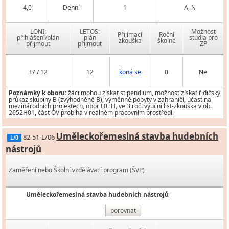
4,0
Denní
1
A, N
LONI:
LETOS:
Možnost
Přijímací
Roční
přihlášení/plán
plán
studia pro
zkouška
školné
přijmout
přijmout
ZP
37 / 12
12
koná se
0
Ne
Poznámky k oboru:
žáci mohou získat stipendium, možnost získat řidičský
průkaz skupiny B (zvýhodněně B), výměnné pobyty v zahraničí, účast na
mezinárodních projektech, obor L0+H, ve 3.roč. výuční list-zkouška v ob.
2652H01, část OV probíhá v reálném pracovním prostředí.
Uměleckořemeslná stavba hudebních
82-51-L/06
L/0
nástrojů
Zaměření nebo Školní vzdělávací program (ŠVP)
Uměleckořemeslná stavba hudebních nástrojů
porovnat