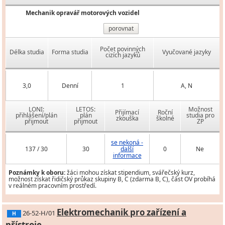
Mechanik opravář motorových vozidel
porovnat
Počet povinných
Délka studia
Forma studia
Vyučované jazyky
cizích jazyků
3,0
Denní
1
A, N
LONI:
LETOS:
Možnost
Přijímací
Roční
přihlášení/plán
plán
studia pro
zkouška
školné
přijmout
přijmout
ZP
se nekoná -
137 / 30
30
další
0
Ne
informace
Poznámky k oboru:
žáci mohou získat stipendium, svářečský kurz,
možnost získat řidičský průkaz skupiny B, C (zdarma B, C), část OV probíhá
v reálném pracovním prostředí.
Elektromechanik pro zařízení a
26-52-H/01
H
přístroje