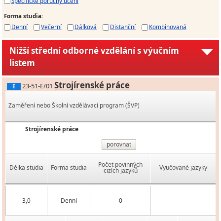
Specifické poruchy učení
Forma studia
:
Denní
Večerní
Dálková
Distanční
Kombinovaná
Nižší střední odborné vzdělání s výučním
listem
Strojírenské práce
23-51-E/01
E
Zaměření nebo Školní vzdělávací program (ŠVP)
Strojírenské práce
porovnat
Počet povinných
Délka studia
Forma studia
Vyučované jazyky
cizích jazyků
3,0
Denní
0