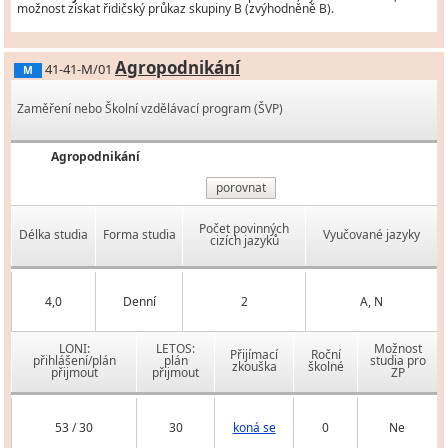
možnost získat řidičský průkaz skupiny B (zvýhodněně B).
Agropodnikání
41-41-M/01
M
Zaměření nebo Školní vzdělávací program (ŠVP)
Agropodnikání
porovnat
Počet povinných
Délka studia
Forma studia
Vyučované jazyky
cizích jazyků
4,0
Denní
2
A, N
LONI:
LETOS:
Možnost
Přijímací
Roční
přihlášení/plán
plán
studia pro
zkouška
školné
přijmout
přijmout
ZP
53 / 30
30
koná se
0
Ne