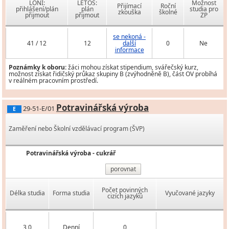
LONI:
LETOS:
Možnost
Přijímací
Roční
přihlášení/plán
plán
studia pro
zkouška
školné
přijmout
přijmout
ZP
se nekoná -
41 / 12
12
další
0
Ne
informace
Poznámky k oboru:
žáci mohou získat stipendium, svářečský kurz,
možnost získat řidičský průkaz skupiny B (zvýhodněně B), část OV probíhá
v reálném pracovním prostředí.
Potravinářská výroba
29-51-E/01
E
Zaměření nebo Školní vzdělávací program (ŠVP)
Potravinářská výroba - cukrář
porovnat
Počet povinných
Délka studia
Forma studia
Vyučované jazyky
cizích jazyků
3,0
Denní
0