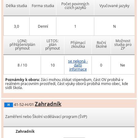
Počet povinných
Délka studia
Forma studia
Vyučované jazyky
cizích jazyků
3,0
Denní
1
N
LONI:
LETOS:
Možnost
Přijímací
Roční
přihlášení/plán
plán
studia pro
zkouška
školné
přijmout
přijmout
ZP
se nekoná -
8 / 10
10
další
0
Ne
informace
Poznámky k oboru:
žáci mohou získat stipendium, část OV probíhá v
reálném pracovním prostředí, část výuky oborů probíhá mimo obec, kde
sídlí škola.
Zahradník
41-52-H/01
H
Zaměření nebo Školní vzdělávací program (ŠVP)
Zahradník