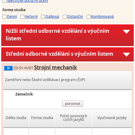
Specifické poruchy učení
Forma studia
:
Denní
Večerní
Dálková
Distanční
Kombinovaná
Nižší střední odborné vzdělání s výučním
listem
Střední odborné vzdělání s výučním listem
Strojní mechanik
23-51-H/01
H
Zaměření nebo Školní vzdělávací program (ŠVP)
Zámečník
porovnat
Počet povinných
Délka studia
Forma studia
Vyučované jazyky
cizích jazyků