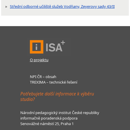
Střední odborné učiliště služeb Vodňany, Zeyerovy sady 43/II
O projektu
NPI ČR – obsah
TREXIMA – technické řešení
Potřebujete další informace k výběru
studia?
Národní pedagogický institut České republiky
informačně poradenská podpora
Senovážné náměstí 25, Praha 1