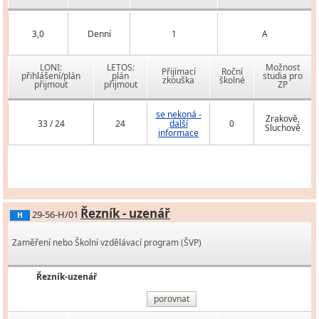
3,0
Denní
1
A
LONI:
LETOS:
Možnost
Přijímací
Roční
přihlášení/plán
plán
studia pro
zkouška
školné
přijmout
přijmout
ZP
se nekoná -
Zrakově,
33 / 24
24
další
0
Sluchově
informace
Řezník - uzenář
29-56-H/01
H
Zaměření nebo Školní vzdělávací program (ŠVP)
Řezník-uzenář
porovnat