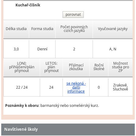
Kuchař-číšník
porovnat
Počet povinných
Délka studia
Forma studia
Vyučované jazyky
cizích jazyků
3,0
Denní
2
A, N
LONI:
LETOS:
Možnost
Přijímací
Roční
přihlášení/plán
plán
studia pro
zkouška
školné
přijmout
přijmout
ZP
se nekoná -
Zrakově,
22 / 24
24
další
0
Sluchově
informace
Poznámky k oboru:
barmanský nebo someliérský kurz.
Navštívené školy