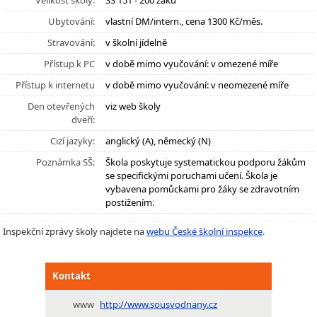
Velikost školy:
SŠ 151 - 200 žáků
Ubytování:
vlastní DM/intern., cena 1300 Kč/měs.
Stravování:
v školní jídelně
Přístup k PC
v době mimo vyučování: v omezené míře
Přístup k internetu
v době mimo vyučování: v neomezené míře
Den otevřených
viz web školy
dveří:
Cizí jazyky:
anglický (A), německý (N)
Poznámka SŠ:
Škola poskytuje systematickou podporu žákům
se specifickými poruchami učení. Škola je
vybavena pomůckami pro žáky se zdravotním
postižením.
Inspekční zprávy školy najdete na
webu České školní inspekce
.
Kontakt
www
http://www.sousvodnany.cz