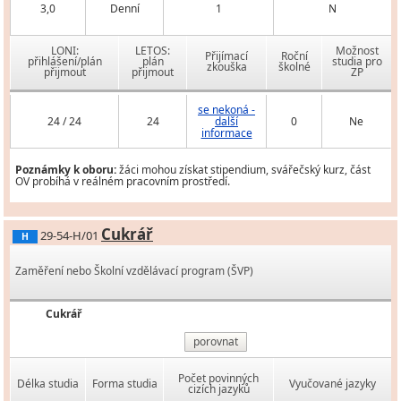
3,0
Denní
1
N
LONI:
LETOS:
Možnost
Přijímací
Roční
přihlášení/plán
plán
studia pro
zkouška
školné
přijmout
přijmout
ZP
se nekoná -
24 / 24
24
další
0
Ne
informace
Poznámky k oboru:
žáci mohou získat stipendium, svářečský kurz, část
OV probíhá v reálném pracovním prostředí.
Cukrář
29-54-H/01
H
Zaměření nebo Školní vzdělávací program (ŠVP)
Cukrář
porovnat
Počet povinných
Délka studia
Forma studia
Vyučované jazyky
cizích jazyků