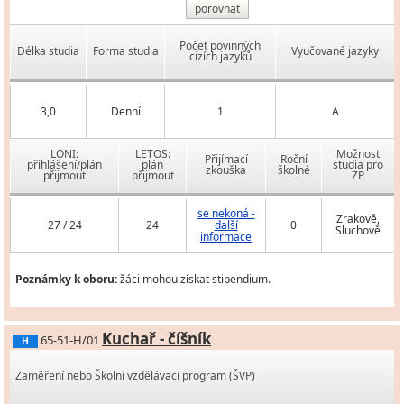
porovnat
Počet povinných
Délka studia
Forma studia
Vyučované jazyky
cizích jazyků
3,0
Denní
1
A
LONI:
LETOS:
Možnost
Přijímací
Roční
přihlášení/plán
plán
studia pro
zkouška
školné
přijmout
přijmout
ZP
se nekoná -
Zrakově,
27 / 24
24
další
0
Sluchově
informace
Poznámky k oboru:
žáci mohou získat stipendium.
Kuchař - číšník
65-51-H/01
H
Zaměření nebo Školní vzdělávací program (ŠVP)