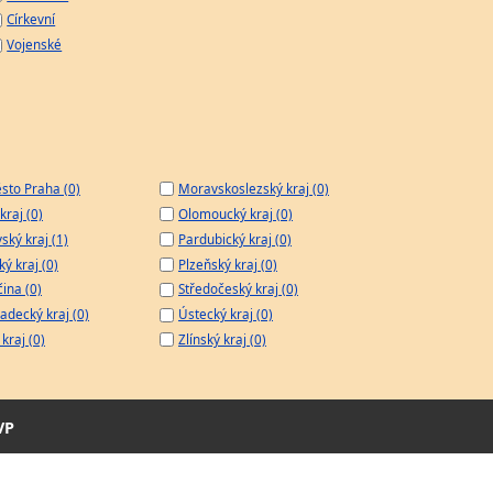
Církevní
Vojenské
sto Praha (0)
Moravskoslezský kraj (0)
kraj (0)
Olomoucký kraj (0)
ský kraj (1)
Pardubický kraj (0)
ý kraj (0)
Plzeňský kraj (0)
čina (0)
Středočeský kraj (0)
adecký kraj (0)
Ústecký kraj (0)
kraj (0)
Zlínský kraj (0)
VP