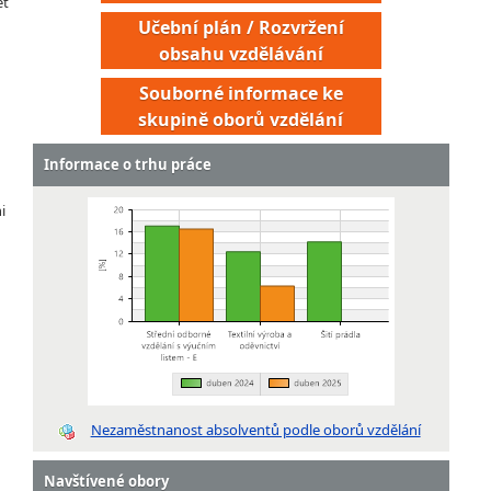
ět
Učební plán / Rozvržení
obsahu vzdělávání
Souborné informace ke
skupině oborů vzdělání
Informace o trhu práce
i
Nezaměstnanost absolventů podle oborů vzdělání
Navštívené obory