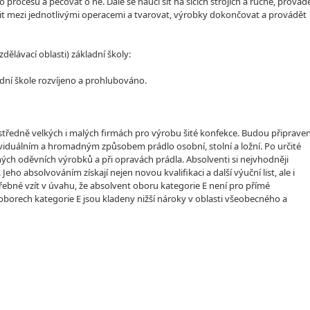
 procesu a pečovat o ně. Dále se naučí šít na šicích strojích a ručně, provád
hlit mezi jednotlivými operacemi a tvarovat, výrobky dokončovat a provádět
lávací oblasti) základní školy:
dní škole rozvíjeno a prohlubováno.
h, středně velkých i malých firmách pro výrobu šité konfekce. Budou připraven
dividuálním a hromadným způsobem prádlo osobní, stolní a ložní. Po určité
hých oděvních výrobků a při opravách prádla. Absolventi si nejvhodněji
o absolvováním získají nejen novou kvalifikaci a další výuční list, ale i
ebné vzít v úvahu, že absolvent oboru kategorie E není pro přímé
borech kategorie E jsou kladeny nižší nároky v oblasti všeobecného a