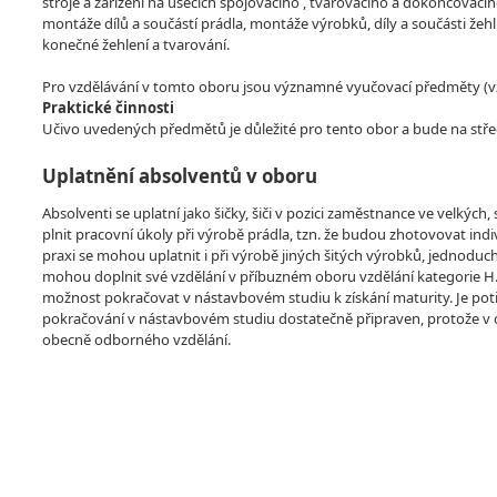
stroje a zařízení na úsecích spojovacího , tvarovacího a dokončovacího
montáže dílů a součástí prádla, montáže výrobků, díly a součásti že
konečné žehlení a tvarování.
Pro vzdělávání v tomto oboru jsou významné vyučovací předměty (vzdě
Praktické činnosti
Učivo uvedených předmětů je důležité pro tento obor a bude na stře
Uplatnění absolventů v oboru
Absolventi se uplatní jako šičky, šiči v pozici zaměstnance ve velkýc
plnit pracovní úkoly při výrobě prádla, tzn. že budou zhotovovat in
praxi se mohou uplatnit i při výrobě jiných šitých výrobků, jednoduc
mohou doplnit své vzdělání v příbuzném oboru vzdělání kategorie H. Jeh
možnost pokračovat v nástavbovém studiu k získání maturity. Je potř
pokračování v nástavbovém studiu dostatečně připraven, protože v o
obecně odborného vzdělání.