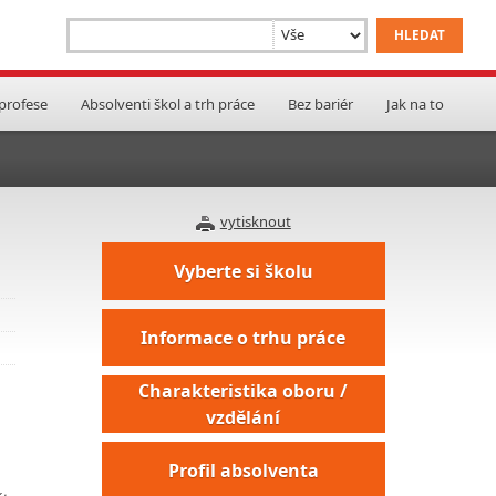
 profese
Absolventi škol a trh práce
Bez bariér
Jak na to
vytisknout
Vyberte si školu
Informace o trhu práce
Charakteristika oboru /
vzdělání
Profil absolventa