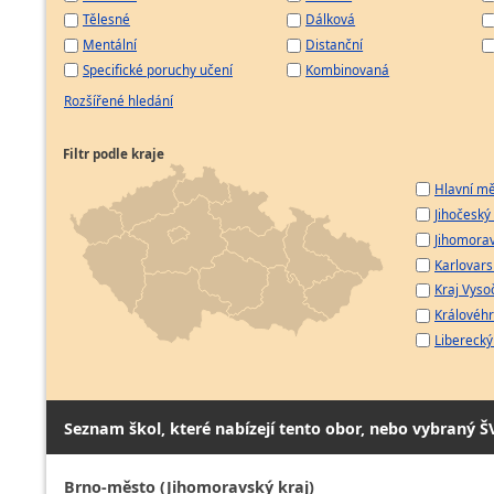
Tělesné
Dálková
Mentální
Distanční
Specifické poruchy učení
Kombinovaná
Rozšířené hledání
Filtr podle kraje
Hlavní mě
Jihočeský 
Jihomorav
Karlovarsk
Kraj Vyso
Královéhr
Liberecký 
Seznam škol, které nabízejí tento obor, nebo vybraný Š
Brno-město (Jihomoravský kraj)