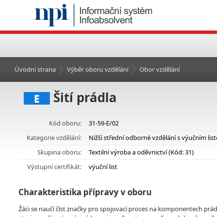
Úvodní strana
Výběr oboru vzdělání
Obor vzdělání
Šití prádla
E
Kód oboru:
31-59-E/02
Kategorie vzdělání:
Nižší střední odborné vzdělání s výučním lis
Skupina oboru:
Textilní výroba a oděvnictví (Kód: 31)
Výstupní certifikát:
výuční list
Charakteristika přípravy v oboru
Žáci se naučí číst značky pro spojovací proces na komponentech prád