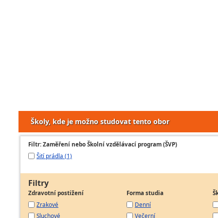
Školy, kde je možno studovat tento obor
Filtr: Zaměření nebo Školní vzdělávací program (ŠVP)
Šití prádla (1)
Filtry
Zdravotní postižení
Forma studia
Š
Zrakové
Denní
Sluchové
Večerní