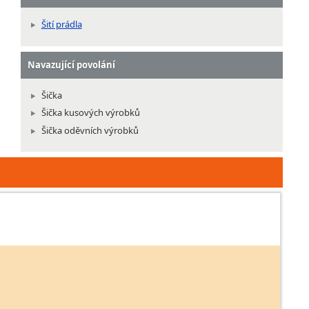
Šití prádla
Navazující povolání
Šička
Šička kusových výrobků
Šička oděvních výrobků