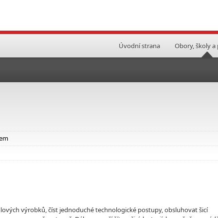
Úvodní strana
Obory, školy a
tem
lových výrobků, číst jednoduché technologické postupy, obsluhovat šicí