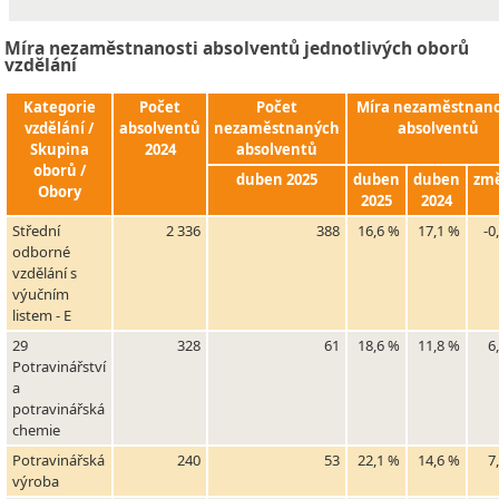
Míra nezaměstnanosti absolventů jednotlivých oborů
vzdělání
Kategorie
Počet
Počet
Míra nezaměstnano
vzdělání /
absolventů
nezaměstnaných
absolventů
Skupina
2024
absolventů
oborů /
duben 2025
duben
duben
zm
Obory
2025
2024
Střední
2 336
388
16,6 %
17,1 %
-0
odborné
vzdělání s
výučním
listem - E
29
328
61
18,6 %
11,8 %
6
Potravinářství
a
potravinářská
chemie
Potravinářská
240
53
22,1 %
14,6 %
7
výroba