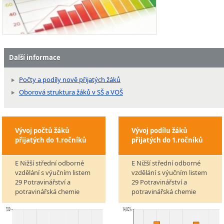
Další informace
Počty a podíly nově přijatých žáků
Oborová struktura žáků v SŠ a VOŠ
Vývoj počtů žáků
Vývoj podílu žáků
přijatých do 1.ročníků
přijatých do 1.ročníků
E Nižší střední odborné
E Nižší střední odborné
vzdělání s výučním listem
vzdělání s výučním listem
29 Potravinářství a
29 Potravinářství a
potravinářská chemie
potravinářská chemie