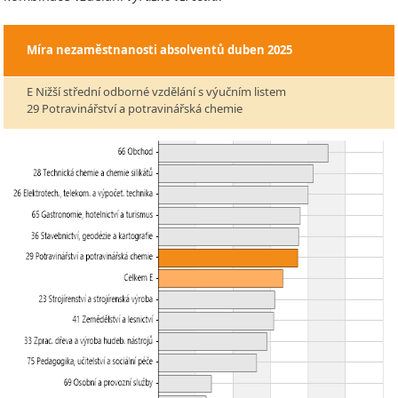
Míra nezaměstnanosti absolventů
duben 2025
E Nižší střední odborné vzdělání s výučním listem
29 Potravinářství a potravinářská chemie