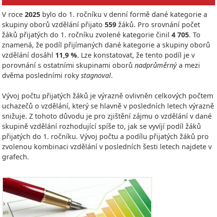
V roce
2025
bylo do 1. ročníku v denní formě dané kategorie a
skupiny oborů vzdělání přijato
559
žáků. Pro srovnání počet
žáků přijatých do 1. ročníku zvolené kategorie činil
4 705
. To
znamená, že podíl přijímaných dané kategorie a skupiny oborů
vzdělání dosáhl
11,9 %
. Lze konstatovat, že tento podíl je v
porovnání s ostatními skupinami oborů
nadprůměrný
a mezi
dvěma posledními roky
stagnoval
.
Vývoj počtu přijatých žáků je výrazně ovlivněn celkových počtem
uchazečů o vzdělání, který se hlavně v posledních letech výrazně
snižuje. Z tohoto důvodu je pro zjištění zájmu o vzdělání v dané
skupině vzdělání rozhodující spíše to, jak se vyvíjí podíl žáků
přijatých do 1. ročníku. Vývoj počtu a podílu přijatých žáků pro
zvolenou kombinaci vzdělání v posledních šesti letech najdete v
grafech.