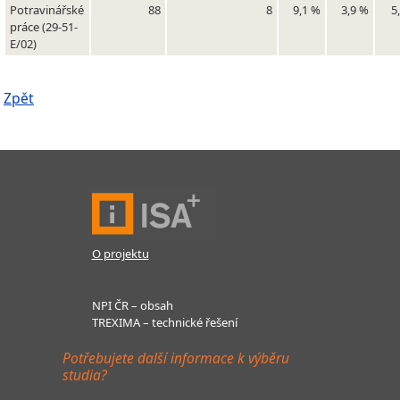
Potravinářské
88
8
9,1 %
3,9 %
5
práce (29-51-
E/02)
Zpět
O projektu
NPI ČR – obsah
TREXIMA – technické řešení
Potřebujete další informace k výběru
studia?