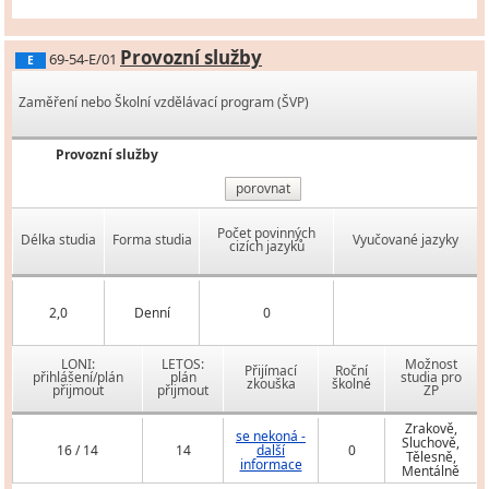
Provozní služby
69-54-E/01
E
Zaměření nebo Školní vzdělávací program (ŠVP)
Provozní služby
porovnat
Počet povinných
Délka studia
Forma studia
Vyučované jazyky
cizích jazyků
2,0
Denní
0
LONI:
LETOS:
Možnost
Přijímací
Roční
přihlášení/plán
plán
studia pro
zkouška
školné
přijmout
přijmout
ZP
Zrakově,
se nekoná -
Sluchově,
16 / 14
14
další
0
Tělesně,
informace
Mentálně