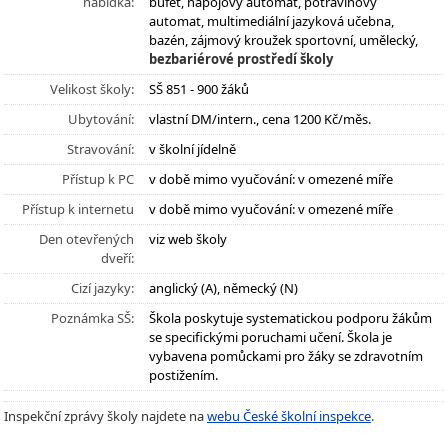
nabídka:
bufet, nápojový automat, potravinový
automat, multimediální jazyková učebna,
bazén, zájmový kroužek sportovní, umělecký,
bezbariérové prostředí školy
Velikost školy:
SŠ 851 - 900 žáků
Ubytování:
vlastní DM/intern., cena 1200 Kč/měs.
Stravování:
v školní jídelně
Přístup k PC
v době mimo vyučování: v omezené míře
Přístup k internetu
v době mimo vyučování: v omezené míře
Den otevřených
viz web školy
dveří:
Cizí jazyky:
anglický (A), německý (N)
Poznámka SŠ:
Škola poskytuje systematickou podporu žákům
se specifickými poruchami učení. Škola je
vybavena pomůckami pro žáky se zdravotním
postižením.
Inspekční zprávy školy najdete na
webu České školní inspekce
.