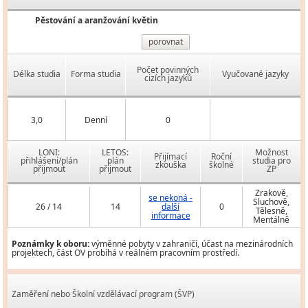
Pěstování a aranžování květin
porovnat
Počet povinných
Délka studia
Forma studia
Vyučované jazyky
cizích jazyků
3,0
Denní
0
LONI:
LETOS:
Možnost
Přijímací
Roční
přihlášení/plán
plán
studia pro
zkouška
školné
přijmout
přijmout
ZP
Zrakově,
se nekoná -
Sluchově,
26 / 14
14
další
0
Tělesně,
informace
Mentálně
Poznámky k oboru:
výměnné pobyty v zahraničí, účast na mezinárodních
projektech, část OV probíhá v reálném pracovním prostředí.
Zaměření nebo Školní vzdělávací program (ŠVP)