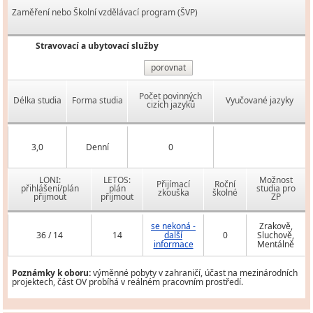
Zaměření nebo Školní vzdělávací program (ŠVP)
Stravovací a ubytovací služby
porovnat
Počet povinných
Délka studia
Forma studia
Vyučované jazyky
cizích jazyků
3,0
Denní
0
LONI:
LETOS:
Možnost
Přijímací
Roční
přihlášení/plán
plán
studia pro
zkouška
školné
přijmout
přijmout
ZP
se nekoná -
Zrakově,
36 / 14
14
další
0
Sluchově,
informace
Mentálně
Poznámky k oboru:
výměnné pobyty v zahraničí, účast na mezinárodních
projektech, část OV probíhá v reálném pracovním prostředí.