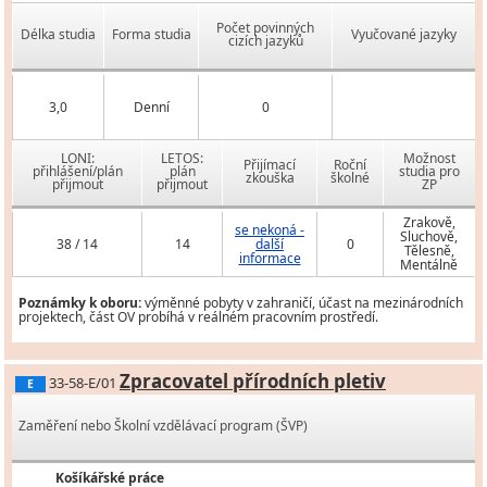
Počet povinných
Délka studia
Forma studia
Vyučované jazyky
cizích jazyků
3,0
Denní
0
LONI:
LETOS:
Možnost
Přijímací
Roční
přihlášení/plán
plán
studia pro
zkouška
školné
přijmout
přijmout
ZP
Zrakově,
se nekoná -
Sluchově,
38 / 14
14
další
0
Tělesně,
informace
Mentálně
Poznámky k oboru:
výměnné pobyty v zahraničí, účast na mezinárodních
projektech, část OV probíhá v reálném pracovním prostředí.
Zpracovatel přírodních pletiv
33-58-E/01
E
Zaměření nebo Školní vzdělávací program (ŠVP)
Košíkářské práce