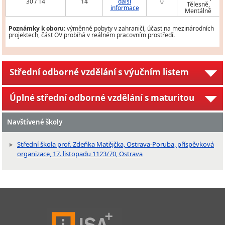
30 / 14
14
další
0
Tělesně,
informace
Mentálně
Poznámky k oboru:
výměnné pobyty v zahraničí, účast na mezinárodních
projektech, část OV probíhá v reálném pracovním prostředí.
Střední odborné vzdělání s výučním listem
Úplné střední odborné vzdělání s maturitou
Navštívené školy
Střední škola prof. Zdeňka Matějčka, Ostrava-Poruba, příspěvková
organizace, 17. listopadu 1123/70, Ostrava