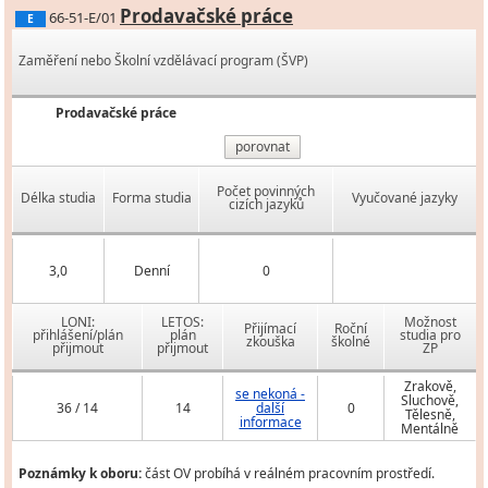
Prodavačské práce
66-51-E/01
E
Zaměření nebo Školní vzdělávací program (ŠVP)
Prodavačské práce
porovnat
Počet povinných
Délka studia
Forma studia
Vyučované jazyky
cizích jazyků
3,0
Denní
0
LONI:
LETOS:
Možnost
Přijímací
Roční
přihlášení/plán
plán
studia pro
zkouška
školné
přijmout
přijmout
ZP
Zrakově,
se nekoná -
Sluchově,
36 / 14
14
další
0
Tělesně,
informace
Mentálně
Poznámky k oboru:
část OV probíhá v reálném pracovním prostředí.