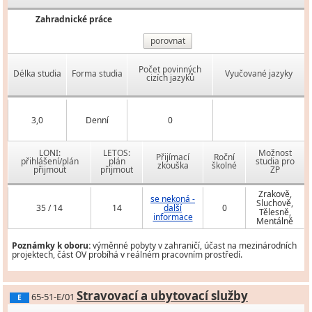
Zahradnické práce
porovnat
Počet povinných
Délka studia
Forma studia
Vyučované jazyky
cizích jazyků
3,0
Denní
0
LONI:
LETOS:
Možnost
Přijímací
Roční
přihlášení/plán
plán
studia pro
zkouška
školné
přijmout
přijmout
ZP
Zrakově,
se nekoná -
Sluchově,
35 / 14
14
další
0
Tělesně,
informace
Mentálně
Poznámky k oboru:
výměnné pobyty v zahraničí, účast na mezinárodních
projektech, část OV probíhá v reálném pracovním prostředí.
Stravovací a ubytovací služby
65-51-E/01
E