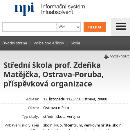
Úvodní strana
Volba podle školy
Škola
vytisknout
Střední škola prof. Zdeňka
Matějčka, Ostrava-Poruba,
příspěvková organizace
Adresa:
17. listopadu 1123/70, Ostrava, 70800
Okres:
Ostrava-město
Typ školy:
střední škola, veřejná
Vybavení školy a její
školní klub, fitcentrum, venkovní hřiště, školní