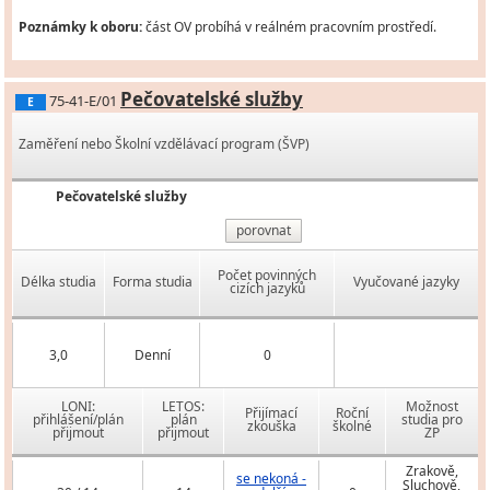
Poznámky k oboru:
část OV probíhá v reálném pracovním prostředí.
Pečovatelské služby
75-41-E/01
E
Zaměření nebo Školní vzdělávací program (ŠVP)
Pečovatelské služby
porovnat
Počet povinných
Délka studia
Forma studia
Vyučované jazyky
cizích jazyků
3,0
Denní
0
LONI:
LETOS:
Možnost
Přijímací
Roční
přihlášení/plán
plán
studia pro
zkouška
školné
přijmout
přijmout
ZP
Zrakově,
se nekoná -
Sluchově,