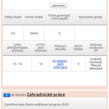
porovnat
Počet povinných
Délka studia
Forma studia
Vyučované jazyky
cizích jazyků
3,0
Denní
0
LONI:
LETOS:
Možnost
Přijímací
Roční
přihlášení/plán
plán
studia pro
zkouška
školné
přijmout
přijmout
ZP
Zrakově,
se nekoná -
Sluchově,
15 / 14
14
další
0
Tělesně,
informace
Mentálně
Zahradnické práce
41-52-E/01
E
Zaměření nebo Školní vzdělávací program (ŠVP)