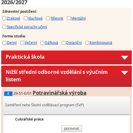
2026/2027
Zdravotní postižení
:
Zrakové
Sluchové
Tělesné
Mentální
Specifické poruchy učení
Forma studia
:
Denní
Večerní
Dálková
Distanční
Kombinovaná
Praktická škola
Nižší střední odborné vzdělání s výučním
listem
Potravinářská výroba
29-51-E/01
E
Zaměření nebo Školní vzdělávací program (ŠVP)
Cukrářské práce
porovnat