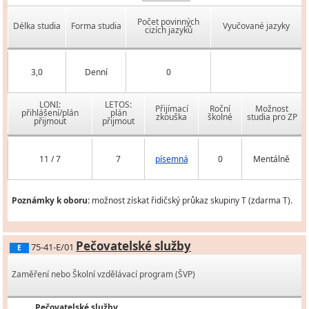
Počet povinných
Délka studia
Forma studia
Vyučované jazyky
cizích jazyků
3,0
Denní
0
LONI:
LETOS:
Přijímací
Roční
Možnost
přihlášení/plán
plán
zkouška
školné
studia pro ZP
přijmout
přijmout
11 / 7
7
písemná
0
Mentálně
Poznámky k oboru:
možnost získat řidičský průkaz skupiny T (zdarma T).
Pečovatelské služby
75-41-E/01
E
Zaměření nebo Školní vzdělávací program (ŠVP)
Pečovatelské služby