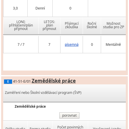
3,0
Denní
0
LONI:
LETOS:
Přijímací
Roční
Možnost
přihlášení/plán
plán
zkouška
školné
studia pro ZP
přijmout
přijmout
7 / 7
7
písemná
0
Mentálně
Zemědělské práce
41-51-E/01
E
Zaměření nebo Školní vzdělávací program (ŠVP)
Zemědělské práce
porovnat
Počet povinných
Délka studia
Forma studia
Vyučované jazyky