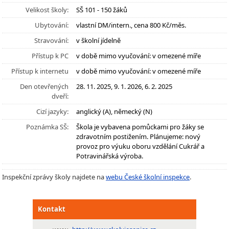
Velikost školy:
SŠ 101 - 150 žáků
Ubytování:
vlastní DM/intern., cena 800 Kč/měs.
Stravování:
v školní jídelně
Přístup k PC
v době mimo vyučování: v omezené míře
Přístup k internetu
v době mimo vyučování: v omezené míře
Den otevřených
28. 11. 2025, 9. 1. 2026, 6. 2. 2025
dveří:
Cizí jazyky:
anglický (A), německý (N)
Poznámka SŠ:
Škola je vybavena pomůckami pro žáky se
zdravotním postižením. Plánujeme: nový
provoz pro výuku oboru vzdělání Cukrář a
Potravinářská výroba.
Inspekční zprávy školy najdete na
webu České školní inspekce
.
Kontakt