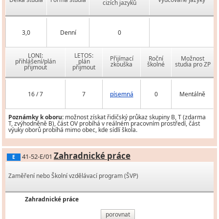
cizích jazyků
3,0
Denní
0
LONI:
LETOS:
Přijímací
Roční
Možnost
přihlášení/plán
plán
zkouška
školné
studia pro ZP
přijmout
přijmout
16 / 7
7
písemná
0
Mentálně
Poznámky k oboru:
možnost získat řidičský průkaz skupiny B, T (zdarma
T, zvýhodněně B), část OV probíhá v reálném pracovním prostředí, část
výuky oborů probíhá mimo obec, kde sídlí škola.
Zahradnické práce
41-52-E/01
E
Zaměření nebo Školní vzdělávací program (ŠVP)
Zahradnické práce
porovnat