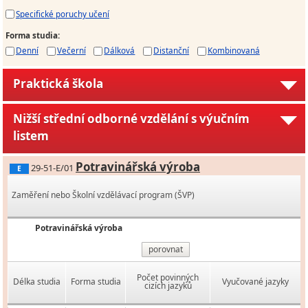
Specifické poruchy učení
Forma studia
:
Denní
Večerní
Dálková
Distanční
Kombinovaná
Praktická škola
Nižší střední odborné vzdělání s výučním
listem
Potravinářská výroba
29-51-E/01
E
Zaměření nebo Školní vzdělávací program (ŠVP)
Potravinářská výroba
porovnat
Počet povinných
Délka studia
Forma studia
Vyučované jazyky
cizích jazyků