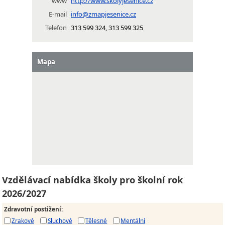
www
http://www.skolyjesenice.cz
E-mail
info@zmapjesenice.cz
Telefon
313 599 324, 313 599 325
Mapa
Vzdělávací nabídka školy pro školní rok
2026/2027
Zdravotní postižení
:
Zrakové
Sluchové
Tělesné
Mentální