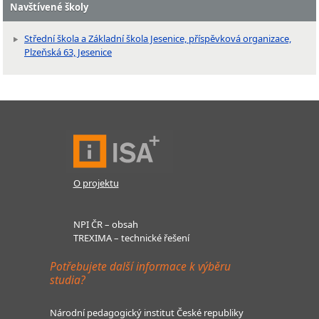
Navštívené školy
Střední škola a Základní škola Jesenice, příspěvková organizace,
Plzeňská 63, Jesenice
O projektu
NPI ČR – obsah
TREXIMA – technické řešení
Potřebujete další informace k výběru
studia?
Národní pedagogický institut České republiky