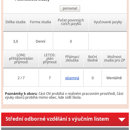
porovnat
Počet povinných
Délka studia
Forma studia
Vyučované jazyky
cizích jazyků
3,0
Denní
0
LONI:
LETOS:
Přijímací
Roční
Možnost
přihlášení/plán
plán
zkouška
školné
studia pro ZP
přijmout
přijmout
2 / 7
7
písemná
0
Mentálně
Poznámky k oboru:
část OV probíhá v reálném pracovním prostředí, část
výuky oborů probíhá mimo obec, kde sídlí škola.
Střední odborné vzdělání s výučním listem