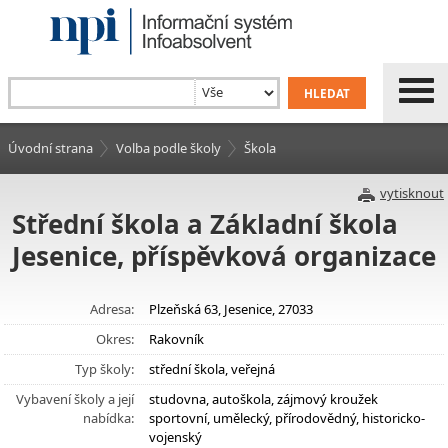
Úvodní strana
Volba podle školy
Škola
vytisknout
Střední škola a Základní škola
Jesenice, příspěvková organizace
Adresa:
Plzeňská 63, Jesenice, 27033
Okres:
Rakovník
Typ školy:
střední škola, veřejná
Vybavení školy a její
studovna, autoškola, zájmový kroužek
nabídka:
sportovní, umělecký, přírodovědný, historicko-
vojenský