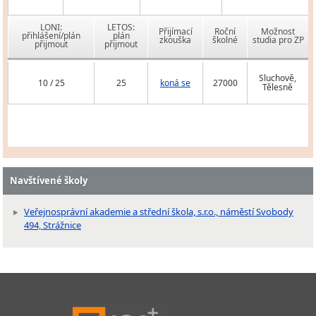
LONI:
LETOS:
Přijímací
Roční
Možnost
přihlášení/plán
plán
zkouška
školné
studia pro ZP
přijmout
přijmout
Sluchově,
10 / 25
25
koná se
27000
Tělesně
Navštívené školy
Veřejnosprávní akademie a střední škola, s.r.o., náměstí Svobody
494, Strážnice