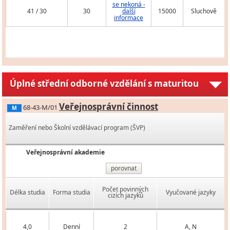
se nekoná -
41 / 30
30
další
15000
Sluchově
informace
Úplné střední odborné vzdělání s maturitou
Veřejnosprávní činnost
68-43-M/01
M
Zaměření nebo Školní vzdělávací program (ŠVP)
Veřejnosprávní akademie
porovnat
Počet povinných
Délka studia
Forma studia
Vyučované jazyky
cizích jazyků
4,0
Denní
2
A, N