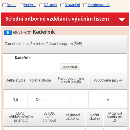
Denní
Večerní
Dálková
Distanční
Kombinovaná
Střední odborné vzdělání s výučním listem
Kadeřník
69-51-H/01
H
Zaměření nebo Školní vzdělávací program (ŠVP)
Kadeřník
porovnat
Počet povinných
Délka studia
Forma studia
Vyučované jazyky
cizích jazyků
3,0
Denní
1
A
LONI:
LETOS:
Možnost
Přijímací
Roční
přihlášení/plán
plán
studia pro
zkouška
školné
přijmout
přijmout
ZP