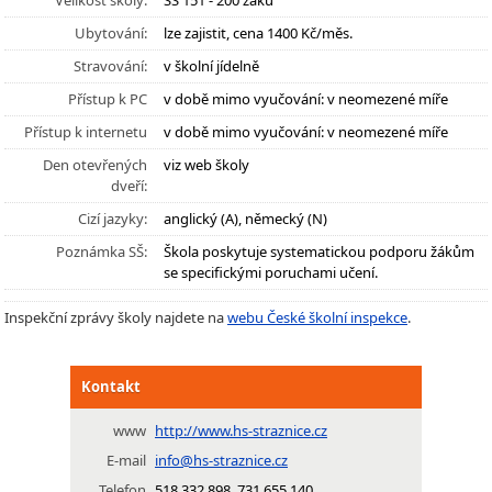
Velikost školy:
SŠ 151 - 200 žáků
Ubytování:
lze zajistit, cena 1400 Kč/měs.
Stravování:
v školní jídelně
Přístup k PC
v době mimo vyučování: v neomezené míře
Přístup k internetu
v době mimo vyučování: v neomezené míře
Den otevřených
viz web školy
dveří:
Cizí jazyky:
anglický (A), německý (N)
Poznámka SŠ:
Škola poskytuje systematickou podporu žákům
se specifickými poruchami učení.
Inspekční zprávy školy najdete na
webu České školní inspekce
.
Kontakt
www
http://www.hs-straznice.cz
E-mail
info@hs-straznice.cz
Telefon
518 332 898, 731 655 140