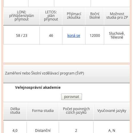
LONI:
LETOS:
Přijímací
Roční
Možnost
přihlášení/plán
plán
zkouška
školné
studia pro ZP
přijmout
přijmout
Sluchově,
58 / 23
46
koná se
12000
Tělesně
Zaměření nebo Školní vzdělávací program (ŠVP)
Veřejnosprávní akademie
porovnat
Délka
Počet povinných
Forma studia
Vyučované jazyky
studia
cizích jazyků
4,0
Distanční
2
A, N