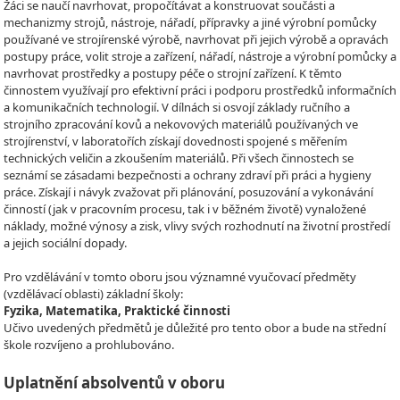
Žáci se naučí navrhovat, propočítávat a konstruovat součásti a
mechanizmy strojů, nástroje, nářadí, přípravky a jiné výrobní pomůcky
používané ve strojírenské výrobě, navrhovat při jejich výrobě a opravách
postupy práce, volit stroje a zařízení, nářadí, nástroje a výrobní pomůcky a
navrhovat prostředky a postupy péče o strojní zařízení. K těmto
činnostem využívají pro efektivní práci i podporu prostředků informačních
a komunikačních technologií. V dílnách si osvojí základy ručního a
strojního zpracování kovů a nekovových materiálů používaných ve
strojírenství, v laboratořích získají dovednosti spojené s měřením
technických veličin a zkoušením materiálů. Při všech činnostech se
seznámí se zásadami bezpečnosti a ochrany zdraví při práci a hygieny
práce. Získají i návyk zvažovat při plánování, posuzování a vykonávání
činností (jak v pracovním procesu, tak i v běžném životě) vynaložené
náklady, možné výnosy a zisk, vlivy svých rozhodnutí na životní prostředí
a jejich sociální dopady.
Pro vzdělávání v tomto oboru jsou významné vyučovací předměty
(vzdělávací oblasti) základní školy:
Fyzika, Matematika, Praktické činnosti
Učivo uvedených předmětů je důležité pro tento obor a bude na střední
škole rozvíjeno a prohlubováno.
Uplatnění absolventů v oboru