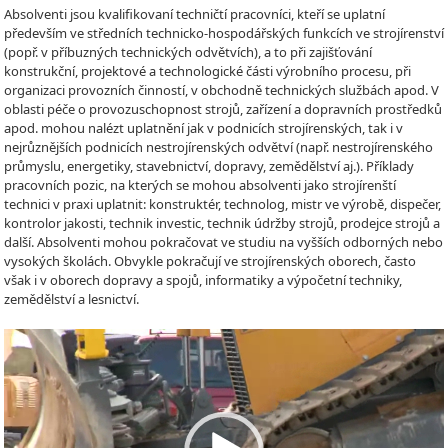
Absolventi jsou kvalifikovaní techničtí pracovníci, kteří se uplatní
především ve středních technicko-hospodářských funkcích ve strojírenství
(popř. v příbuzných technických odvětvích), a to při zajišťování
konstrukční, projektové a technologické části výrobního procesu, při
organizaci provozních činností, v obchodně technických službách apod. V
oblasti péče o provozuschopnost strojů, zařízení a dopravních prostředků
apod. mohou nalézt uplatnění jak v podnicích strojírenských, tak i v
nejrůznějších podnicích nestrojírenských odvětví (např. nestrojírenského
průmyslu, energetiky, stavebnictví, dopravy, zemědělství aj.). Příklady
pracovních pozic, na kterých se mohou absolventi jako strojírenští
technici v praxi uplatnit: konstruktér, technolog, mistr ve výrobě, dispečer,
kontrolor jakosti, technik investic, technik údržby strojů, prodejce strojů a
další. Absolventi mohou pokračovat ve studiu na vyšších odborných nebo
vysokých školách. Obvykle pokračují ve strojírenských oborech, často
však i v oborech dopravy a spojů, informatiky a výpočetní techniky,
zemědělství a lesnictví.
Video
Player