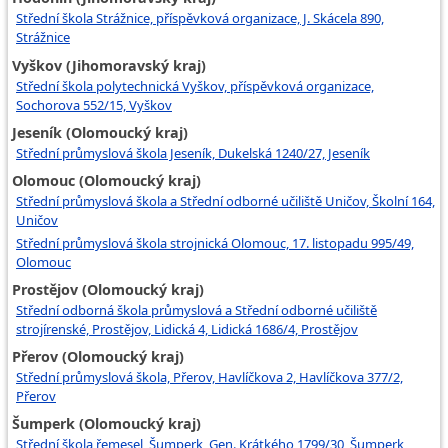
Střední škola Strážnice, příspěvková organizace, J. Skácela 890,
Strážnice
Vyškov (Jihomoravský kraj)
Střední škola polytechnická Vyškov, příspěvková organizace,
Sochorova 552/15, Vyškov
Jeseník (Olomoucký kraj)
Střední průmyslová škola Jeseník, Dukelská 1240/27, Jeseník
Olomouc (Olomoucký kraj)
Střední průmyslová škola a Střední odborné učiliště Uničov, Školní 164,
Uničov
Střední průmyslová škola strojnická Olomouc, 17. listopadu 995/49,
Olomouc
Prostějov (Olomoucký kraj)
Střední odborná škola průmyslová a Střední odborné učiliště
strojírenské, Prostějov, Lidická 4, Lidická 1686/4, Prostějov
Přerov (Olomoucký kraj)
Střední průmyslová škola, Přerov, Havlíčkova 2, Havlíčkova 377/2,
Přerov
Šumperk (Olomoucký kraj)
Střední škola řemesel, Šumperk, Gen. Krátkého 1799/30, Šumperk