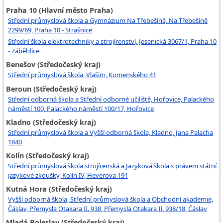
Praha 10 (Hlavní město Praha)
Střední průmyslová škola a Gymnázium Na Třebešíně, Na Třebešíně
2299/69, Praha 10 - Strašnice
Střední škola elektrotechniky a strojírenství, Jesenická 3067/1, Praha 10
- Záběhlice
Benešov (Středočeský kraj)
Střední průmyslová škola, Vlašim, Komenského 41
Beroun (Středočeský kraj)
Střední odborná škola a Střední odborné učiliště, Hořovice, Palackého
náměstí 100, Palackého náměstí 100/17, Hořovice
Kladno (Středočeský kraj)
Střední průmyslová škola a Vyšší odborná škola, Kladno, Jana Palacha
1840
Kolín (Středočeský kraj)
Střední průmyslová škola strojírenská a Jazyková škola s právem státní
jazykové zkoušky, Kolín IV, Heverova 191
Kutná Hora (Středočeský kraj)
Vyšší odborná škola, Střední průmyslová škola a Obchodní akademie,
Čáslav, Přemysla Otakara II. 938, Přemysla Otakara II. 938/18, Čáslav
Mladá Boleslav (Středočeský kraj)