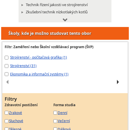
Technik řízení jakosti ve strojírenství
Zkušební technik nízkotlakých kotlů
Zkušební technik přepravních nádob na plyny
Zkušební technik vyhrazených kotlů
Školy, kde je možno studovat tento obor
Zkušební technik vyhrazených tlakových nádob
Dispečer strojírenské výroby
Filtr: Zaměření nebo Školní vzdělávací program (ŠVP)
Strojírenský technik projektant
Strojírenství - počítačová grafika (1)
St
Technik kontrolor jakosti ve strojírenství
Strojírenství (31)
St
Revizní technik plynových zařízení
Ekonomika a informační systémy (1)
Me
Revizní technik zdvihacích zařízení
Specialista svařování
Technik technického rozvoje v dole
Operátor podzemního zásobníku plynu
Filtry
Zdravotní postižení
Forma studia
Zemědělský mechanizátor
Zrakové
Denní
Sluchové
Večerní
Tělesné
Dálková