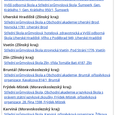
Vyšší odborná škola a Střední průmyslová škola, Šumperk, Gen.
Krátkého 1, Gen. Krátkého 950/1, Šumperk
Uherské Hradiště (Zlínský kraj)
Střední průmyslová škola a Obchodní akademie Uherský Brod,
Nivnická 1781, Uherský Brod
Střední škola průmyslová, hotelová, zdravotnická a Vyšší odborná
škola Uherské Hradiště, Jiřího z Poděbrad 949, Uherské Hradiště
Vsetín (Zlínský kraj)
Střední průmyslová škola strojnická Vsetín, Pod Strání 1776, Vsetín
Zlín (Zlínský kraj)
Střední průmyslová škola Zlín, třída Tomáše Bati 4187, Zlín
Bruntál (Moravskoslezský kraj)
Střední průmyslová škola a Obchodní akademie, Bruntál, příspěvková
organizace, Kavalcova 814/1, Bruntál
Frýdek-Místek (Moravskoslezský kraj)
Střední průmyslová škola, Obchodní akademie a Jazyková škola s
právem státní jazykové zkoušky, Frýdek-Místek, příspěvková
organizace, 28. října 1598, Frýdek-Místek
Karviná (Moravskoslezský kraj)
Střední průmyslová škola, Karviná, příspěvková organizace, Žižkova