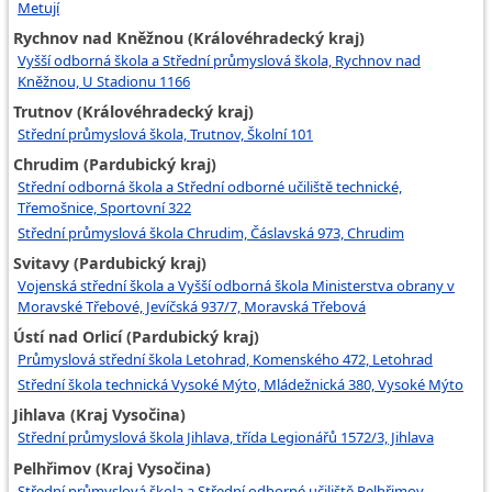
Metují
Rychnov nad Kněžnou (Královéhradecký kraj)
Vyšší odborná škola a Střední průmyslová škola, Rychnov nad
Kněžnou, U Stadionu 1166
Trutnov (Královéhradecký kraj)
Střední průmyslová škola, Trutnov, Školní 101
Chrudim (Pardubický kraj)
Střední odborná škola a Střední odborné učiliště technické,
Třemošnice, Sportovní 322
Střední průmyslová škola Chrudim, Čáslavská 973, Chrudim
Svitavy (Pardubický kraj)
Vojenská střední škola a Vyšší odborná škola Ministerstva obrany v
Moravské Třebové, Jevíčská 937/7, Moravská Třebová
Ústí nad Orlicí (Pardubický kraj)
Průmyslová střední škola Letohrad, Komenského 472, Letohrad
Střední škola technická Vysoké Mýto, Mládežnická 380, Vysoké Mýto
Jihlava (Kraj Vysočina)
Střední průmyslová škola Jihlava, třída Legionářů 1572/3, Jihlava
Pelhřimov (Kraj Vysočina)
Střední průmyslová škola a Střední odborné učiliště Pelhřimov,