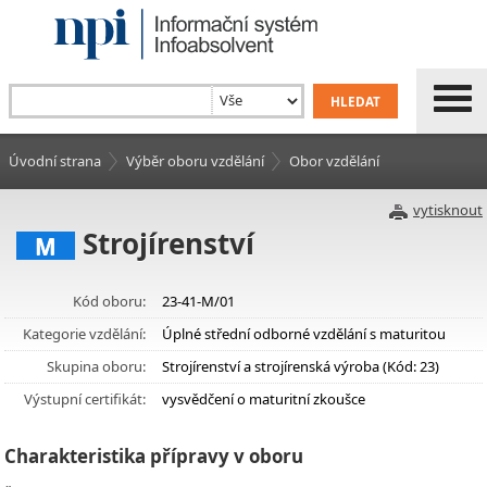
Úvodní strana
Výběr oboru vzdělání
Obor vzdělání
vytisknout
Strojírenství
M
Kód oboru:
23-41-M/01
Kategorie vzdělání:
Úplné střední odborné vzdělání s maturitou
Skupina oboru:
Strojírenství a strojírenská výroba (Kód: 23)
Výstupní certifikát:
vysvědčení o maturitní zkoušce
Charakteristika přípravy v oboru