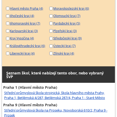
Hlavní město Praha (4)
Moravskoslezský kraj (6)
Jihočeský kraj (4)
Olomoucký kraj (7)
Jihomoravský kraj (7)
Pardubický kraj (5)
Karlovarský kraj (3)
Plzeňský kraj (3)
Kraj Vysočina (4)
Středočeský kraj (9)
Královéhradecký kraj (6)
Ústecký kraj (7)
Liberecký kraj (4)
Zlínský kraj (4)
Seznam škol, které nabízejí tento obor, nebo vybraný
ŠVP
Praha 1 (Hlavní město Praha)
Střední průmyslová škola strojnická, škola hlavního města Prahy,
Praha 1, Betlémská 4/287, Betlémská 287/4, Praha 1 - Staré Město
Praha 9 (Hlavní město Praha)
Střední průmyslová škola na Proseku, Novoborská 610/2, Praha 9 -
Prosek