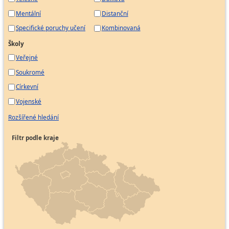
Mentální
Distanční
Specifické poruchy učení
Kombinovaná
Školy
Veřejné
Soukromé
Církevní
Vojenské
Rozšířené hledání
Filtr podle kraje