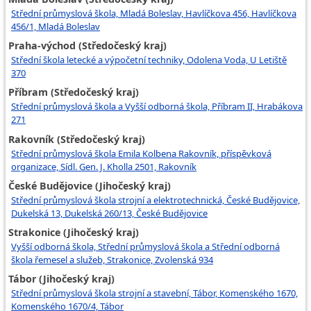
Střední průmyslová škola, Mladá Boleslav, Havlíčkova 456, Havlíčkova
456/1, Mladá Boleslav
Praha-východ (Středočeský kraj)
Střední škola letecké a výpočetní techniky, Odolena Voda, U Letiště
370
Příbram (Středočeský kraj)
Střední průmyslová škola a Vyšší odborná škola, Příbram II, Hrabákova
271
Rakovník (Středočeský kraj)
Střední průmyslová škola Emila Kolbena Rakovník, příspěvková
organizace, Sídl. Gen. J. Kholla 2501, Rakovník
České Budějovice (Jihočeský kraj)
Střední průmyslová škola strojní a elektrotechnická, České Budějovice,
Dukelská 13, Dukelská 260/13, České Budějovice
Strakonice (Jihočeský kraj)
Vyšší odborná škola, Střední průmyslová škola a Střední odborná
škola řemesel a služeb, Strakonice, Zvolenská 934
Tábor (Jihočeský kraj)
Střední průmyslová škola strojní a stavební, Tábor, Komenského 1670,
Komenského 1670/4, Tábor