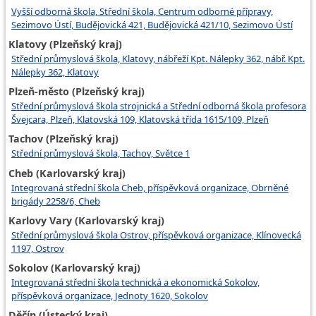
Vyšší odborná škola, Střední škola, Centrum odborné přípravy,
Sezimovo Ústí, Budějovická 421, Budějovická 421/10, Sezimovo Ústí
Klatovy (Plzeňský kraj)
Střední průmyslová škola, Klatovy, nábřeží Kpt. Nálepky 362, nábř. Kpt.
Nálepky 362, Klatovy
Plzeň-město (Plzeňský kraj)
Střední průmyslová škola strojnická a Střední odborná škola profesora
Švejcara, Plzeň, Klatovská 109, Klatovská třída 1615/109, Plzeň
Tachov (Plzeňský kraj)
Střední průmyslová škola, Tachov, Světce 1
Cheb (Karlovarský kraj)
Integrovaná střední škola Cheb, příspěvková organizace, Obrněné
brigády 2258/6, Cheb
Karlovy Vary (Karlovarský kraj)
Střední průmyslová škola Ostrov, příspěvková organizace, Klínovecká
1197, Ostrov
Sokolov (Karlovarský kraj)
Integrovaná střední škola technická a ekonomická Sokolov,
příspěvková organizace, Jednoty 1620, Sokolov
Děčín (Ústecký kraj)