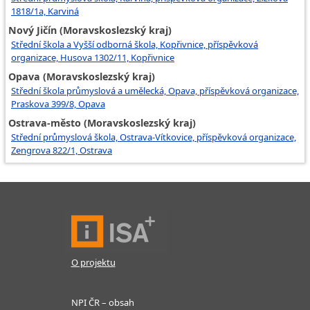
1818/1a, Karviná
Nový Jičín (Moravskoslezský kraj)
Střední škola a Vyšší odborná škola, Kopřivnice, příspěvková
organizace, Husova 1302/11, Kopřivnice
Opava (Moravskoslezský kraj)
Střední škola průmyslová a umělecká, Opava, příspěvková organizace,
Praskova 399/8, Opava
Ostrava-město (Moravskoslezský kraj)
Střední průmyslová škola, Ostrava-Vítkovice, příspěvková organizace,
Zengrova 822/1, Ostrava
O projektu
NPI ČR – obsah