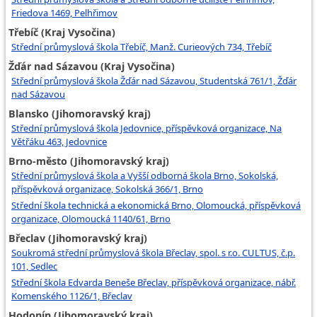
Friedova 1469, Pelhřimov
Třebíč (Kraj Vysočina)
Střední průmyslová škola Třebíč, Manž. Curieových 734, Třebíč
Žďár nad Sázavou (Kraj Vysočina)
Střední průmyslová škola Žďár nad Sázavou, Studentská 761/1, Žďár
nad Sázavou
Blansko (Jihomoravský kraj)
Střední průmyslová škola Jedovnice, příspěvková organizace, Na
Větřáku 463, Jedovnice
Brno-město (Jihomoravský kraj)
Střední průmyslová škola a Vyšší odborná škola Brno, Sokolská,
příspěvková organizace, Sokolská 366/1, Brno
Střední škola technická a ekonomická Brno, Olomoucká, příspěvková
organizace, Olomoucká 1140/61, Brno
Břeclav (Jihomoravský kraj)
Soukromá střední průmyslová škola Břeclav, spol. s r.o. CULTUS, č.p.
101, Sedlec
Střední škola Edvarda Beneše Břeclav, příspěvková organizace, nábř.
Komenského 1126/1, Břeclav
Hodonín (Jihomoravský kraj)