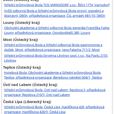
Střední průmyslová škola TOS VARNSDORF s.r.o., Říční 1774, Varnsdorf
Vyšší odborná škola a Střední průmyslová škola strojní, stavební a
dopravní, Děčín, příspěvková organizace, Čsl. armády 681/10, Děčín
Louny (Ústecký kraj)
Obchodní akademie a Střední odborná škola generála Františka Fajtla,
Louny, příspěvková organizace, Osvoboditelů 380, Louny
Most (Ústecký kraj)
Střední průmyslová škola a Střední odborná škola gastronomie a
služeb, Most, příspěvková organizace, Jana Palacha 711/2, Most
Střední průmyslová škola Strojírna Litvínov spol. s r.o., Na Pavlu 2155,
Litvínov
Teplice (Ústecký kraj)
Hotelová škola, Obchodní akademie a Střední průmyslová škola,
Teplice, příspěvková organizace, Benešovo náměstí 604/1, Teplice
Ústí nad Labem (Ústecký kraj)
Střední průmyslová škola, Ústí nad Labem, Resslova 5, příspěvková
organizace, Resslova 210/5, Ústí nad Labem
Česká Lípa (Liberecký kraj)
Střední průmyslová škola, Česká Lípa, Havlíčkova 426, příspěvková
organizace, Havlíčkova 426/5, Česká Lípa