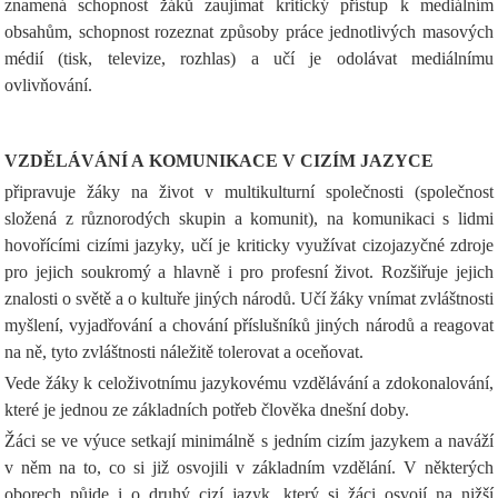
znamená schopnost žáků zaujímat kritický přístup k mediálním
obsahům, schopnost rozeznat způsoby práce jednotlivých masových
médií (tisk, televize, rozhlas) a učí je odolávat mediálnímu
ovlivňování.
VZDĚLÁVÁNÍ A KOMUNIKACE V CIZÍM JAZYCE
připravuje žáky na život v multikulturní společnosti (společnost
složená z různorodých skupin a komunit), na komunikaci s lidmi
hovořícími cizími jazyky, učí je kriticky využívat cizojazyčné zdroje
pro jejich soukromý a hlavně i pro profesní život. Rozšiřuje jejich
znalosti o světě a o kultuře jiných národů. Učí žáky vnímat zvláštnosti
myšlení, vyjadřování a chování příslušníků jiných národů a reagovat
na ně, tyto zvláštnosti náležitě tolerovat a oceňovat.
Vede žáky k celoživotnímu jazykovému vzdělávání a zdokonalování,
které je jednou ze základních potřeb člověka dnešní doby.
Žáci se ve výuce setkají minimálně s jedním cizím jazykem a naváží
v něm na to, co si již osvojili v základním vzdělání. V některých
oborech půjde i o druhý cizí jazyk, který si žáci osvojí na nižší