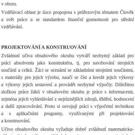
v oboru.
Vzdělávací oblast je úzce propojena s průřezovým tématem Člověk
a svět práce a se standardem finanční gramotnosti pro střední
vzdělávání.
PROJEKTOVÁNÍ A KONSTRUOVÁNÍ
Zvládnutí učiva obsahového okruhu vytváří nezbytný základ pro
práci absolventa jako konstruktéra, tj. pro navrhování strojních
součástí a celků. Žáci se seznámí se základními strojními součástmi,
s materiály pro jejich výrobu, naučí se číst a kreslit jejich výkresy
a výkresy jejich sestavení a provádět nezbytné výpočty. Důležitou
složkou práce žáků v obsahovém okruhu je práce s informacemi,
zejména jejich vyhledávání z nejrůznějších zdrojů, třídění, hodnocení
a další zpracovávání. Proto si osvojují práci s výpočetní technikou
a s aplikačními programy, využívanými při projektování
a konstruování.
Učivo obsahového okruhu vyžaduje dobré zvládnutí matematicko-