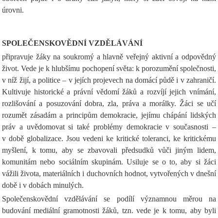
úrovni.
SPOLEČENSKOVĚDNÍ VZDĚLÁVÁNÍ
připravuje žáky na soukromý a hlavně veřejný aktivní a odpovědný
život. Vede je k hlubšímu pochopení světa: k porozumění společnosti,
v níž žijí, a politice – v jejích projevech na domácí půdě i v zahraničí.
Kultivuje historické a právní vědomí žáků a rozvíjí jejich vnímání,
rozlišování a posuzování dobra, zla, práva a morálky. Žáci se učí
rozumět zásadám a principům demokracie, jejímu chápání lidských
práv a uvědomovat si také problémy demokracie v současnosti –
v době globalizace. Jsou vedeni ke kritické toleranci, ke kritickému
myšlení, k tomu, aby se zbavovali předsudků vůči jiným lidem,
komunitám nebo sociálním skupinám. Usiluje se o to, aby si žáci
vážili života, materiálních i duchovních hodnot, vytvořených v dnešní
době i v dobách minulých.
Společenskovědní vzdělávání se podílí významnou měrou na
budování mediální gramotnosti žáků, tzn. vede je k tomu, aby byli