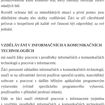
prosazovanému kultu krásného těla, který mnohdy ohrožuje zdraví
mladých lidí.
Rovněž ochrana lidí za mimořádných situací a první pomoc jsou
důležitými obsahy této složky vzdělávání. Žáci se učí cílevědomě
pečovat o bezpečnost při každé své činnosti být odpovědný za své
jednání.
VZDĚLÁVÁNÍ V INFORMAČNÍCH A KOMUNIKAČNÍCH
TECHNOLOGIÍCH
má naučit žáky pracovat s prostředky informačních a komunikačních
technologií a pracovat s informacemi.
Žáci porozumí základům informačních a komunikačních technologií,
naučí se na uživatelské úrovni používat operační systém, kancelářský
software a pracovat s dalším běžným aplikačním programovým
vybavením (včetně specifického programového vybavení,
používaného v příslušné profesní oblasti).
Dále se žáci naučí efektivně pracovat s informacemi (zejména
s využitím prostředků informačních a komunikačních technologií)