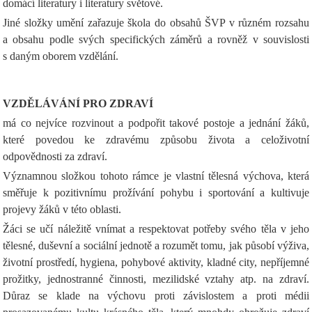
domácí literatury i literatury světové.
Jiné složky umění zařazuje škola do obsahů ŠVP v různém rozsahu
a obsahu podle svých specifických záměrů a rovněž v souvislosti
s daným oborem vzdělání.
VZDĚLÁVÁNÍ PRO ZDRAVÍ
má co nejvíce rozvinout a podpořit takové postoje a jednání žáků,
které povedou ke zdravému způsobu života a celoživotní
odpovědnosti za zdraví.
Významnou složkou tohoto rámce je vlastní tělesná výchova, která
směřuje k pozitivnímu prožívání pohybu i sportování a kultivuje
projevy žáků v této oblasti.
Žáci se učí náležitě vnímat a respektovat potřeby svého těla v jeho
tělesné, duševní a sociální jednotě a rozumět tomu, jak působí výživa,
životní prostředí, hygiena, pohybové aktivity, kladné city, nepříjemné
prožitky, jednostranné činnosti, mezilidské vztahy atp. na zdraví.
Důraz se klade na výchovu proti závislostem a proti médii