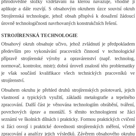
přírodovědné složky vzdělávání na kterou navazuje, vhodně ji
aplikuje a dále rozvíjí. S obsahovým okruhem úzce souvisí okruh
Strojírenská technologie, jehož obsah přispívá k dosažení žádoucí
úrovně technologičnosti navrhovaných konstrukčních řešení.
STROJÍRENSKÁ TECHNOLOGIE
Obsahový okruh obsahuje učivo, jehož zvládnutí je předpokladem
především pro vykonávání pracovních činností v technologické
přípravě strojírenské výroby a opravárenství (např. technolog,
normovač, kontrolor, mistr); dobrá úroveň znalostí této problematiky
je však součástí kvalifikace všech technických pracovníků ve
strojírenství.
Obsahem okruhu je přehled druhů strojírenských polotovarů, jejich
vlastností a typických využití, základů metalografie a tepelného
zpracování. Další část je věnována technologiím obrábění, tváření,
povrchových úprav a montáží. S těmito technologiemi se žáci
seznámí ve školních dílnách i prakticky. Formou praktických cvičení
si žáci osvojí i praktické dovednosti strojírenských měření, včetně
zpracování a analýzy jejich výsledků. Závěrem obsahového okruhu