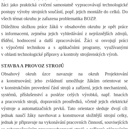
žáci jako praktická cvičení samostatně vypracovávají technologické
postupy výroby strojních součástí, popř. jejich montáže do celků. Do
všech témat okruhu je zařazena problematika BOZP.
Důležitou složkou práce žáků v obsahovém okruhu je opět práce
s informacemi, zejména jejich vyhledávání z nejrůznějších zdrojů,
třídění, hodnocení a další zpracovávání. Žáci si osvojují práci
s výpočetní technikou a s aplikačními programy, využívanými
v oblasti technologické přípravy a kontroly strojírenských výrob.
STAVBA A PROVOZ STROJŮ
Obsahový okruh úzce navazuje na okruh Projektování
a konstruování; jeho zvládnutí umožňuje žákům orientovat se
v konstrukčním provedení částí strojů a zařízení, jejich mechanizmů,
systémů, příslušenství a posléze celých výrobků, např. hnacích
a pracovních strojů, dopravních prostředků, včetně jejich elektrické
výstroje a automatizačních prvků. Tato orientace sleduje dvojí cíl:
jednak naučí žáky navrhovat a konstruovat složitější strojní celky,
jednak je připravuje na vykonávání pracovních činností, souvisejících