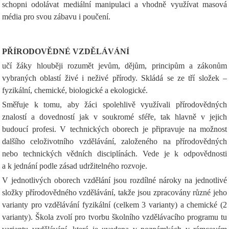
schopni odolávat mediální manipulaci a vhodně využívat masová
média pro svou zábavu i poučení.
PŘÍRODOVĚDNÉ VZDĚLÁVÁNÍ
učí žáky hlouběji rozumět jevům, dějům, principům a zákonům
vybraných oblastí živé i neživé přírody. Skládá se ze tří složek –
fyzikální, chemické, biologické a ekologické.
Směřuje k tomu, aby žáci spolehlivě využívali přírodovědných
znalostí a dovedností jak v soukromé sféře, tak hlavně v jejich
budoucí profesi. V technických oborech je připravuje na možnost
dalšího celoživotního vzdělávání, založeného na přírodovědných
nebo technických vědních disciplínách. Vede je k odpovědnosti
a k jednání podle zásad udržitelného rozvoje.
V jednotlivých oborech vzdělání jsou rozdílné nároky na jednotlivé
složky přírodovědného vzdělávání, takže jsou zpracovány různé jeho
varianty pro vzdělávání fyzikální (celkem 3 varianty) a chemické (2
varianty). Škola zvolí pro tvorbu školního vzdělávacího programu tu