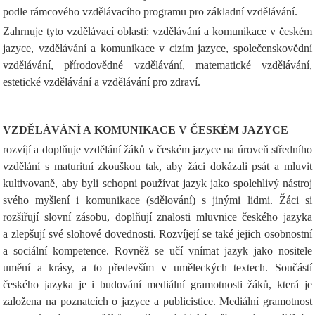
podle rámcového vzdělávacího programu pro základní vzdělávání.
Zahrnuje tyto vzdělávací oblasti: vzdělávání a komunikace v českém
jazyce, vzdělávání a komunikace v cizím jazyce, společenskovědní
vzdělávání, přírodovědné vzdělávání, matematické vzdělávání,
estetické vzdělávání a vzdělávání pro zdraví.
VZDĚLÁVÁNÍ A KOMUNIKACE V ČESKÉM JAZYCE
rozvíjí a doplňuje vzdělání žáků v českém jazyce na úroveň středního
vzdělání s maturitní zkouškou tak, aby žáci dokázali psát a mluvit
kultivovaně, aby byli schopni používat jazyk jako spolehlivý nástroj
svého myšlení i komunikace (sdělování) s jinými lidmi. Žáci si
rozšiřují slovní zásobu, doplňují znalosti mluvnice českého jazyka
a zlepšují své slohové dovednosti. Rozvíjejí se také jejich osobnostní
a sociální kompetence. Rovněž se učí vnímat jazyk jako nositele
umění a krásy, a to především v uměleckých textech. Součástí
českého jazyka je i budování mediální gramotnosti žáků, která je
založena na poznatcích o jazyce a publicistice. Mediální gramotnost