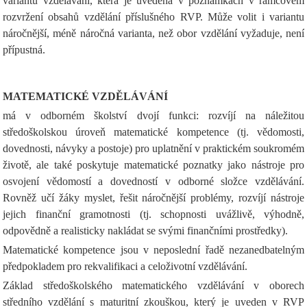
variantu vzdělávání, která je uvedena v poznámkách v rámcovém
rozvržení obsahů vzdělání příslušného RVP. Může volit i variantu
náročnější, méně náročná varianta, než obor vzdělání vyžaduje, není
přípustná.
MATEMATICKÉ VZDĚLÁVÁNÍ
má v odborném školství dvojí funkci: rozvíjí na náležitou
středoškolskou úroveň matematické kompetence (tj. vědomosti,
dovednosti, návyky a postoje) pro uplatnění v praktickém soukromém
životě, ale také poskytuje matematické poznatky jako nástroje pro
osvojení vědomostí a dovedností v odborné složce vzdělávání.
Rovněž učí žáky myslet, řešit náročnější problémy, rozvíjí nástroje
jejich finanční gramotnosti (tj. schopnosti uvážlivě, výhodně,
odpovědně a realisticky nakládat se svými finančními prostředky).
Matematické kompetence jsou v neposlední řadě nezanedbatelným
předpokladem pro rekvalifikaci a celoživotní vzdělávání.
Základ středoškolského matematického vzdělávání v oborech
středního vzdělání s maturitní zkouškou, který je uveden v RVP