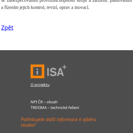
se zabezpečováním provozuschopnosti strojů a zařízení: plánováním
a řízením jejich kontrol, revizí, oprav a inovací.
Zpět
O projektu
NPI ČR – obsah
TREXIMA – technické řešení
Potřebujete další informace k výběru
studia?