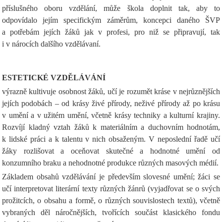
příslušného oboru vzdělání, může škola doplnit tak, aby to
odpovídalo jejím specifickým záměrům, koncepci daného ŠVP
a potřebám jejích žáků jak v profesi, pro niž se připravují, tak
i v nárocích dalšího vzdělávaní.
ESTETICKÉ VZDĚLÁVÁNÍ
výrazně kultivuje osobnost žáků, učí je rozumět kráse v nejrůznějších
jejích podobách – od krásy živé přírody, neživé přírody až po krásu
v umění a v užitém umění, včetně krásy techniky a kulturní krajiny.
Rozvíjí kladný vztah žáků k materiálním a duchovním hodnotám,
k lidské práci a k talentu v nich obsaženým. V neposlední řadě učí
žáky rozlišovat a oceňovat skutečné a hodnotné umění od
konzumního braku a nehodnotné produkce různých masových médií.
Základem obsahů vzdělávání je především slovesné umění; žáci se
učí interpretovat literární texty různých žánrů (vyjadřovat se o svých
prožitcích, o obsahu a formě, o různých souvislostech textů), včetně
vybraných děl náročnějších, tvořících součást klasického fondu