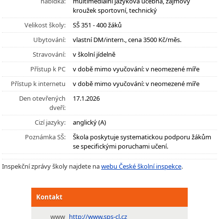
nabídka:
multimediální jazyková učebna, zájmový
kroužek sportovní, technický
Velikost školy:
SŠ 351 - 400 žáků
Ubytování:
vlastní DM/intern., cena 3500 Kč/měs.
Stravování:
v školní jídelně
Přístup k PC
v době mimo vyučování: v neomezené míře
Přístup k internetu
v době mimo vyučování: v neomezené míře
Den otevřených
17.1.2026
dveří:
Cizí jazyky:
anglický (A)
Poznámka SŠ:
Škola poskytuje systematickou podporu žákům
se specifickými poruchami učení.
Inspekční zprávy školy najdete na
webu České školní inspekce
.
Kontakt
www
http://www.sps-cl.cz