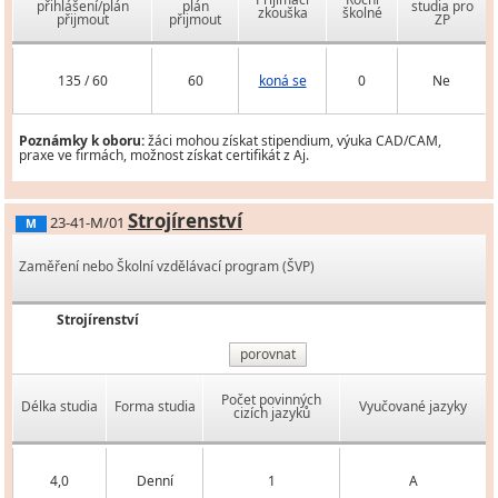
přihlášení/plán
plán
studia pro
zkouška
školné
přijmout
přijmout
ZP
135 / 60
60
koná se
0
Ne
Poznámky k oboru:
žáci mohou získat stipendium, výuka CAD/CAM,
praxe ve firmách, možnost získat certifikát z Aj.
Strojírenství
23-41-M/01
M
Zaměření nebo Školní vzdělávací program (ŠVP)
Strojírenství
porovnat
Počet povinných
Délka studia
Forma studia
Vyučované jazyky
cizích jazyků
4,0
Denní
1
A