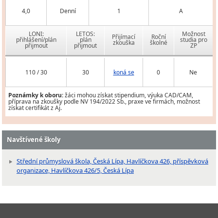
4,0
Denní
1
A
LONI:
LETOS:
Možnost
Přijímací
Roční
přihlášení/plán
plán
studia pro
zkouška
školné
přijmout
přijmout
ZP
110 / 30
30
koná se
0
Ne
Poznámky k oboru:
žáci mohou získat stipendium, výuka CAD/CAM,
příprava na zkoušky podle NV 194/2022 Sb., praxe ve firmách, možnost
získat certifikát z Aj.
Navštívené školy
Střední průmyslová škola, Česká Lípa, Havlíčkova 426, příspěvková
organizace, Havlíčkova 426/5, Česká Lípa