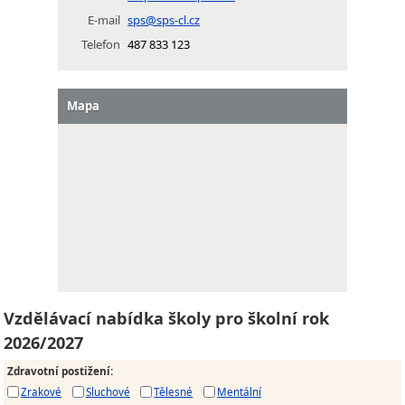
E-mail
sps@sps-cl.cz
Telefon
487 833 123
Mapa
Vzdělávací nabídka školy pro školní rok
2026/2027
Zdravotní postižení
:
Zrakové
Sluchové
Tělesné
Mentální