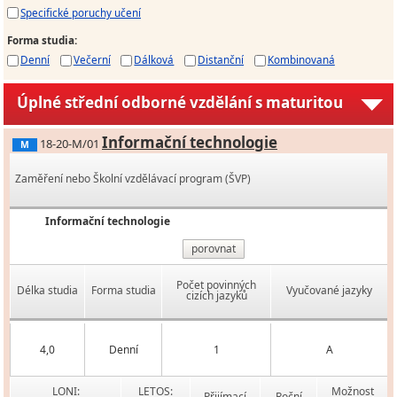
Specifické poruchy učení
Forma studia
:
Denní
Večerní
Dálková
Distanční
Kombinovaná
Úplné střední odborné vzdělání s maturitou
Informační technologie
18-20-M/01
M
Zaměření nebo Školní vzdělávací program (ŠVP)
Informační technologie
porovnat
Počet povinných
Délka studia
Forma studia
Vyučované jazyky
cizích jazyků
4,0
Denní
1
A
LONI:
LETOS:
Možnost
Přijímací
Roční