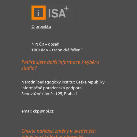
O projektu
NPI ČR – obsah
TREXIMA – technické řešení
Potřebujete další informace k výběru
studia?
Národní pedagogický institut České republiky
informačně poradenská podpora
Senovážné náměstí 25, Praha 1
email:
ckp@npi.cz
Chcete nahlásit změny v uvedených
údajích o školách a oborech?