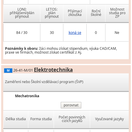
LONI:
LETOS:
Možnost
Přijímací
Roční
přihlášení/plán
plán
studia pro
zkouška
školné
přijmout
přijmout
ZP
84 / 30
30
koná se
0
Ne
Poznámky k oboru:
žáci mohou získat stipendium, výuka CAD/CAM,
praxe ve firmách, možnost získat certifikát z Aj.
Elektrotechnika
26-41-M/01
M
Zaměření nebo Školní vzdělávací program (ŠVP)
Mechatronika
porovnat
Počet povinných
Délka studia
Forma studia
Vyučované jazyky
cizích jazyků