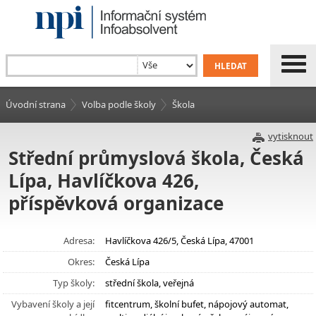
Úvodní strana
Volba podle školy
Škola
vytisknout
Střední průmyslová škola, Česká
Lípa, Havlíčkova 426,
příspěvková organizace
Adresa:
Havlíčkova 426/5, Česká Lípa, 47001
Okres:
Česká Lípa
Typ školy:
střední škola, veřejná
Vybavení školy a její
fitcentrum, školní bufet, nápojový automat,