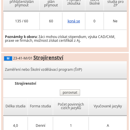
přihlášení/plán
plán
studia pro
zkouška
školné
přijmout
přijmout
ZP
135 / 60
60
koná se
0
Ne
Poznámky k oboru:
žáci mohou získat stipendium, výuka CAD/CAM,
praxe ve firmách, možnost získat certifikát z Aj.
Strojírenství
23-41-M/01
M
Zaměření nebo Školní vzdělávací program (ŠVP)
Strojírenství
porovnat
Počet povinných
Délka studia
Forma studia
Vyučované jazyky
cizích jazyků
4,0
Denní
1
A