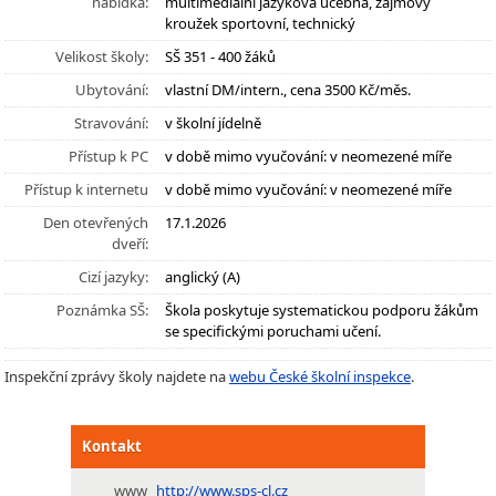
nabídka:
multimediální jazyková učebna, zájmový
kroužek sportovní, technický
Velikost školy:
SŠ 351 - 400 žáků
Ubytování:
vlastní DM/intern., cena 3500 Kč/měs.
Stravování:
v školní jídelně
Přístup k PC
v době mimo vyučování: v neomezené míře
Přístup k internetu
v době mimo vyučování: v neomezené míře
Den otevřených
17.1.2026
dveří:
Cizí jazyky:
anglický (A)
Poznámka SŠ:
Škola poskytuje systematickou podporu žákům
se specifickými poruchami učení.
Inspekční zprávy školy najdete na
webu České školní inspekce
.
Kontakt
www
http://www.sps-cl.cz