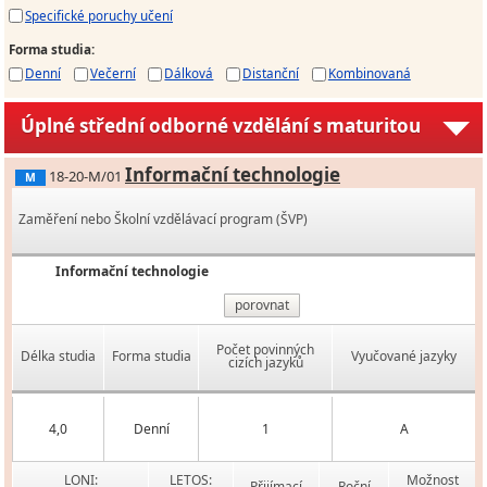
Specifické poruchy učení
Forma studia
:
Denní
Večerní
Dálková
Distanční
Kombinovaná
Úplné střední odborné vzdělání s maturitou
Informační technologie
18-20-M/01
M
Zaměření nebo Školní vzdělávací program (ŠVP)
Informační technologie
porovnat
Počet povinných
Délka studia
Forma studia
Vyučované jazyky
cizích jazyků
4,0
Denní
1
A
LONI:
LETOS:
Možnost
Přijímací
Roční