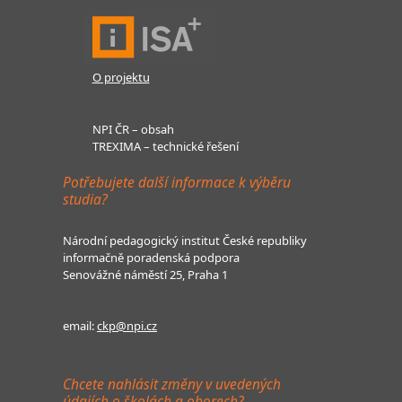
O projektu
NPI ČR – obsah
TREXIMA – technické řešení
Potřebujete další informace k výběru
studia?
Národní pedagogický institut České republiky
informačně poradenská podpora
Senovážné náměstí 25, Praha 1
email:
ckp@npi.cz
Chcete nahlásit změny v uvedených
údajích o školách a oborech?