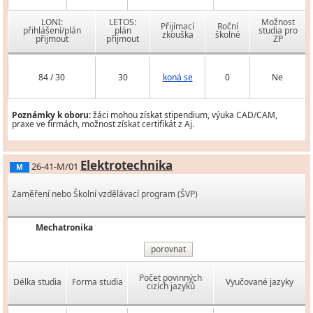
LONI:
LETOS:
Možnost
Přijímací
Roční
přihlášení/plán
plán
studia pro
zkouška
školné
přijmout
přijmout
ZP
84 / 30
30
koná se
0
Ne
Poznámky k oboru:
žáci mohou získat stipendium, výuka CAD/CAM,
praxe ve firmách, možnost získat certifikát z Aj.
Elektrotechnika
26-41-M/01
M
Zaměření nebo Školní vzdělávací program (ŠVP)
Mechatronika
porovnat
Počet povinných
Délka studia
Forma studia
Vyučované jazyky
cizích jazyků