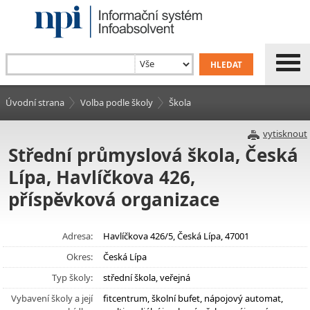
Úvodní strana
Volba podle školy
Škola
vytisknout
Střední průmyslová škola, Česká
Lípa, Havlíčkova 426,
příspěvková organizace
Adresa:
Havlíčkova 426/5, Česká Lípa, 47001
Okres:
Česká Lípa
Typ školy:
střední škola, veřejná
Vybavení školy a její
fitcentrum, školní bufet, nápojový automat,