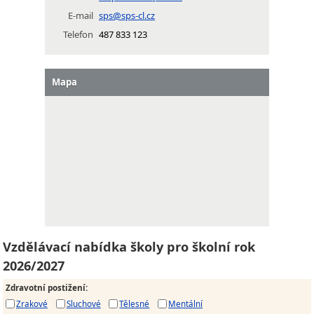
E-mail
sps@sps-cl.cz
Telefon
487 833 123
Mapa
Vzdělávací nabídka školy pro školní rok
2026/2027
Zdravotní postižení
:
Zrakové
Sluchové
Tělesné
Mentální