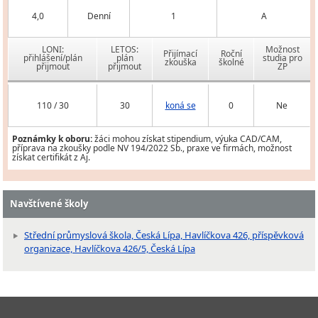
4,0
Denní
1
A
LONI:
LETOS:
Možnost
Přijímací
Roční
přihlášení/plán
plán
studia pro
zkouška
školné
přijmout
přijmout
ZP
110 / 30
30
koná se
0
Ne
Poznámky k oboru:
žáci mohou získat stipendium, výuka CAD/CAM,
příprava na zkoušky podle NV 194/2022 Sb., praxe ve firmách, možnost
získat certifikát z Aj.
Navštívené školy
Střední průmyslová škola, Česká Lípa, Havlíčkova 426, příspěvková
organizace, Havlíčkova 426/5, Česká Lípa