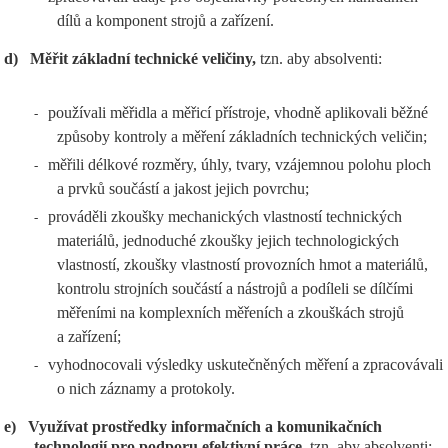
dílů a komponent strojů a zařízení.
d)
Měřit základní technické veličiny,
tzn. aby absolventi:
používali měřidla a měřicí přístroje, vhodně aplikovali běžné
-
způsoby kontroly a měření základních technických veličin;
měřili délkové rozměry, úhly, tvary, vzájemnou polohu ploch
-
a prvků součástí a jakost jejich povrchu;
prováděli zkoušky mechanických vlastností technických
-
materiálů, jednoduché zkoušky jejich technologických
vlastností, zkoušky vlastností provozních hmot a materiálů,
kontrolu strojních součástí a nástrojů a podíleli se dílčími
měřeními na komplexních měřeních a zkouškách strojů
a zařízení;
vyhodnocovali výsledky uskutečněných měření a zpracovávali
-
o nich záznamy a protokoly.
e)
Využívat prostředky informačních a komunikačních
technologií pro podporu efektivní práce,
tzn. aby absolventi: