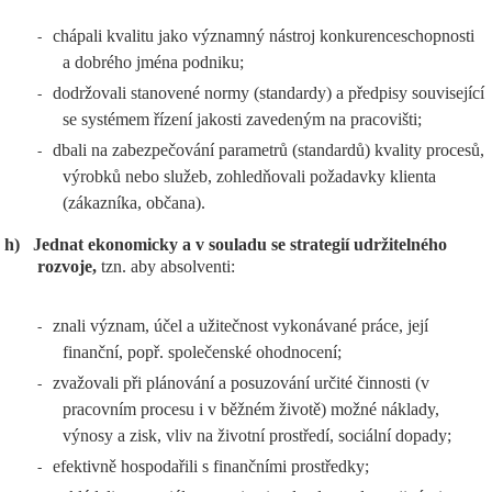
chápali kvalitu jako významný nástroj konkurenceschopnosti
-
a dobrého jména podniku;
dodržovali stanovené normy (standardy) a předpisy související
-
se systémem řízení jakosti zavedeným na pracovišti;
dbali na zabezpečování parametrů (standardů) kvality procesů,
-
výrobků nebo služeb, zohledňovali požadavky klienta
(zákazníka, občana).
h)
Jednat ekonomicky a v souladu se strategií udržitelného
rozvoje,
tzn. aby absolventi:
znali význam, účel a užitečnost vykonávané práce, její
-
finanční, popř. společenské ohodnocení;
zvažovali při plánování a posuzování určité činnosti (v
-
pracovním procesu i v běžném životě) možné náklady,
výnosy a zisk, vliv na životní prostředí, sociální dopady;
efektivně hospodařili s finančními prostředky;
-