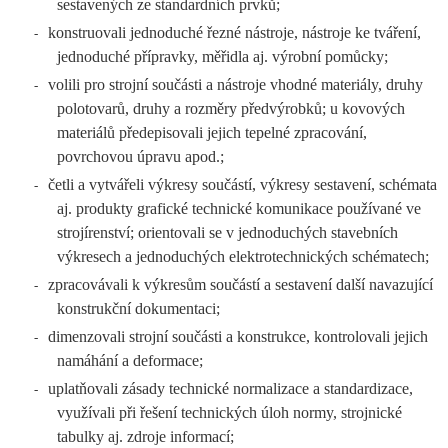
sestavených ze standardních prvků;
konstruovali jednoduché řezné nástroje, nástroje ke tváření,
-
jednoduché přípravky, měřidla aj. výrobní pomůcky;
volili pro strojní součásti a nástroje vhodné materiály, druhy
-
polotovarů, druhy a rozměry předvýrobků; u kovových
materiálů předepisovali jejich tepelné zpracování,
povrchovou úpravu apod.;
četli a vytvářeli výkresy součástí, výkresy sestavení, schémata
-
aj. produkty grafické technické komunikace používané ve
strojírenství; orientovali se v jednoduchých stavebních
výkresech a jednoduchých elektrotechnických schématech;
zpracovávali k výkresům součástí a sestavení další navazující
-
konstrukční dokumentaci;
dimenzovali strojní součásti a konstrukce, kontrolovali jejich
-
namáhání a deformace;
uplatňovali zásady technické normalizace a standardizace,
-
využívali při řešení technických úloh normy, strojnické
tabulky aj. zdroje informací;