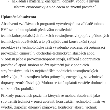
nakládali s materiály, energiemi, odpady, vodou a jinými
-
látkami ekonomicky a s ohledem na životní prostředí.
Uplatnění absolventa
Absolventi vzdělávacích programů vytvořených na základě tohoto
RVP se mohou uplatnit především ve středních
technickohospodářských funkcích ve strojírenství (popř. v příbuzných
technických odvětvích), a to při zajišťování konstrukční (popř.
projektové) a technologické části výrobního procesu, při organizaci
provozních činností, v obchodně-technických službách apod.
V oblasti péče o provozuschopnost strojů, zařízení a dopravních
prostředků apod. mohou nalézt uplatnění jak v podnicích
strojírenských, tak i v nejrůznějších podnicích nestrojírenských
odvětví (např. nestrojírenského průmyslu, energetiky, stavebnictví,
dopravy, zemědělství aj.). Mohou se také uplatnit ve sféře drobného
soukromého podnikání.
Příklady pracovních pozic, na kterých se mohou absolventi jako
strojírenští technici v praxi uplatnit: konstruktér, technolog, mistr ve
výrobě, dispečer, dílenský plánovač, kontrolor jakosti, technik