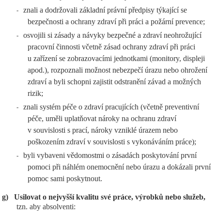
znali a dodržovali základní právní předpisy týkající se
-
bezpečnosti a ochrany zdraví při práci a požární prevence;
osvojili si zásady a návyky bezpečné a zdraví neohrožující
-
pracovní činnosti včetně zásad ochrany zdraví při práci
u zařízení se zobrazovacími jednotkami (monitory, displeji
apod.), rozpoznali možnost nebezpečí úrazu nebo ohrožení
zdraví a byli schopni zajistit odstranění závad a možných
rizik;
znali systém péče o zdraví pracujících (včetně preventivní
-
péče, uměli uplatňovat nároky na ochranu zdraví
v souvislosti s prací, nároky vzniklé úrazem nebo
poškozením zdraví v souvislosti s vykonáváním práce);
byli vybaveni vědomostmi o zásadách poskytování první
-
pomoci při náhlém onemocnění nebo úrazu a dokázali první
pomoc sami poskytnout.
g)
Usilovat o nejvyšší kvalitu své práce, výrobků nebo služeb,
tzn. aby absolventi: