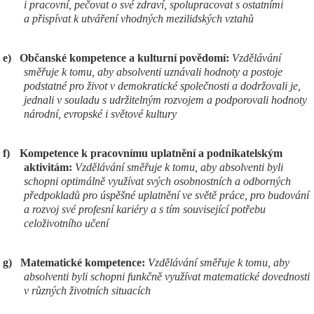
i pracovní, pečovat o své zdraví, spolupracovat s ostatními
a přispívat k utváření vhodných mezilidských vztahů
e)
Občanské kompetence a kulturní povědomí:
Vzdělávání
směřuje k tomu, aby absolventi uznávali hodnoty a postoje
podstatné pro život v demokratické společnosti a dodržovali je,
jednali v souladu s udržitelným rozvojem a podporovali hodnoty
národní, evropské i světové kultury
f)
Kompetence k pracovnímu uplatnění a podnikatelským
aktivitám:
Vzdělávání směřuje k tomu, aby absolventi byli
schopni optimálně využívat svých osobnostních a odborných
předpokladů pro úspěšné uplatnění ve světě práce, pro budování
a rozvoj své profesní kariéry a s tím související potřebu
celoživotního učení
g)
Matematické kompetence:
Vzdělávání směřuje k tomu, aby
absolventi byli schopni funkčně využívat matematické dovednosti
v různých životních situacích