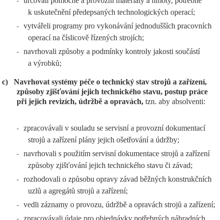
určovali pomocné a provozní materiály a hmoty, potřebné
-
k uskutečnění předepsaných technologických operací;
vytvářeli programy pro vykonávání jednodušších pracovních
-
operací na číslicově řízených strojích;
navrhovali způsoby a podmínky kontroly jakosti součástí
-
a výrobků;
c)
Navrhovat systémy péče o technický stav strojů a zařízení,
způsoby zjišťování jejich technického stavu, postup práce
při jejich revizích, údržbě a opravách,
tzn. aby absolventi:
zpracovávali v souladu se servisní a provozní dokumentací
-
strojů a zařízení plány jejich ošetřování a údržby;
navrhovali s použitím servisní dokumentace strojů a zařízení
-
způsoby zjišťování jejich technického stavu či závad;
rozhodovali o způsobu opravy závad běžných konstrukčních
-
uzlů a agregátů strojů a zařízení;
vedli záznamy o provozu, údržbě a opravách strojů a zařízení;
-
zpracovávali údaje pro objednávky potřebných náhradních
-