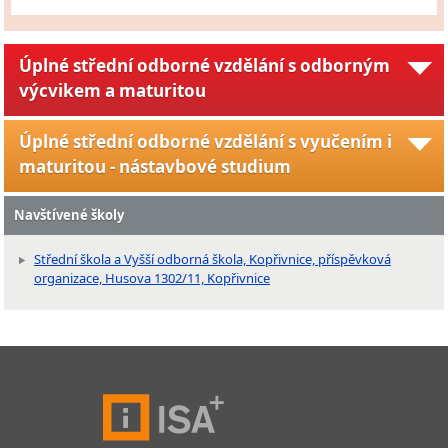
Úplné střední odborné vzdělání s odborným
výcvikem a maturitou
Úplné střední odborné vzdělání s vyučením i
maturitou - nástavbové studium
Navštívené školy
Střední škola a Vyšší odborná škola, Kopřivnice, příspěvková
organizace, Husova 1302/11, Kopřivnice