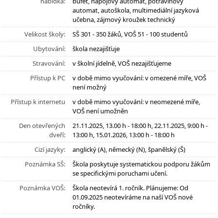
nabídka:
bufet, nápojový automat, potravinový
automat, autoškola, multimediální jazyková
učebna, zájmový kroužek technický
Velikost školy:
SŠ 301 - 350 žáků, VOŠ 51 - 100 studentů
Ubytování:
škola nezajišťuje
Stravování:
v školní jídelně, VOŠ nezajišťujeme
Přístup k PC
v době mimo vyučování: v omezené míře, VOŠ
není možný
Přístup k internetu
v době mimo vyučování: v neomezené míře,
VOŠ není umožněn
Den otevřených
21.11.2025, 13.00 h - 18:00 h, 22.11.2025, 9:00 h -
dveří:
13:00 h, 15.01.2026, 13:00 h - 18:00 h
Cizí jazyky:
anglický (A), německý (N), španělský (Š)
Poznámka SŠ:
Škola poskytuje systematickou podporu žákům
se specifickými poruchami učení.
Poznámka VOŠ:
Škola neotevírá 1. ročník. Plánujeme: Od
01.09.2025 neotevíráme na naší VOŠ nové
ročníky.