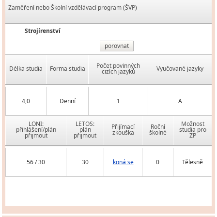
Zaměření nebo Školní vzdělávací program (ŠVP)
Strojírenství
porovnat
Počet povinných
Délka studia
Forma studia
Vyučované jazyky
cizích jazyků
4,0
Denní
1
A
LONI:
LETOS:
Možnost
Přijímací
Roční
přihlášení/plán
plán
studia pro
zkouška
školné
přijmout
přijmout
ZP
56 / 30
30
koná se
0
Tělesně