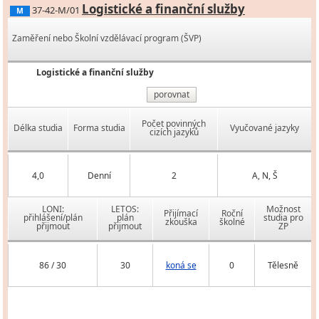
Logistické a finanční služby
37-42-M/01
M
Zaměření nebo Školní vzdělávací program (ŠVP)
Logistické a finanční služby
porovnat
Počet povinných
Délka studia
Forma studia
Vyučované jazyky
cizích jazyků
4,0
Denní
2
A, N, Š
LONI:
LETOS:
Možnost
Přijímací
Roční
přihlášení/plán
plán
studia pro
zkouška
školné
přijmout
přijmout
ZP
86 / 30
30
koná se
0
Tělesně