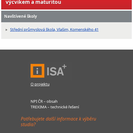
výcvikem a maturitou
Navštívené školy
Střední průmyslová škola, Vlašim, Komenského 41
O projektu
NPI ČR – obsah
TREXIMA – technické řešení
Potřebujete další informace k výběru
studia?