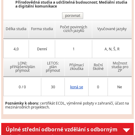
Přírodovědná studia a udržitelná budoucnost; Mediální studia
a digitální komunikace
porovnat
Počet povinných
Délka studia
Forma studia
Vyučované jazyky
cizích jazyků
4,0
Denní
1
A, N, Š, R
LONI:
LETOS:
Možnost
Přijímací
Roční
přihlášení/plán
plán
studia pro
zkouška
školné
přijmout
přijmout
ZP
0 / 0
30
koná se
0
Ne
Poznámky k oboru:
certifikát ECDL, výměnné pobyty v zahraničí, účast na
mezinárodních projektech.
Úplné střední odborné vzdělání s odborným