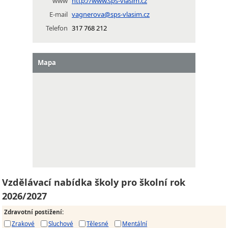
www
http://www.sps-vlasim.cz
E-mail
vagnerova@sps-vlasim.cz
Telefon
317 768 212
Mapa
Vzdělávací nabídka školy pro školní rok
2026/2027
Zdravotní postižení
:
Zrakové
Sluchové
Tělesné
Mentální