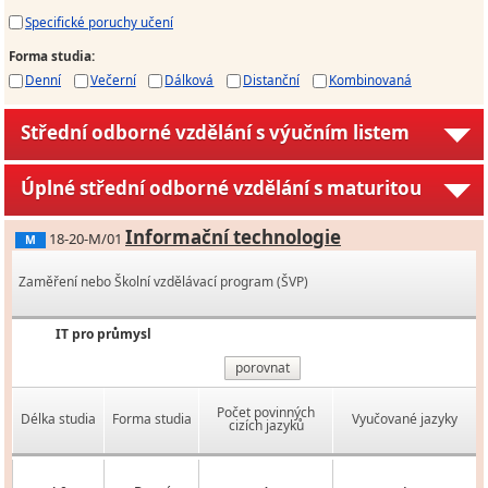
Specifické poruchy učení
Forma studia
:
Denní
Večerní
Dálková
Distanční
Kombinovaná
Střední odborné vzdělání s výučním listem
Úplné střední odborné vzdělání s maturitou
Informační technologie
18-20-M/01
M
Zaměření nebo Školní vzdělávací program (ŠVP)
IT pro průmysl
porovnat
Počet povinných
Délka studia
Forma studia
Vyučované jazyky
cizích jazyků