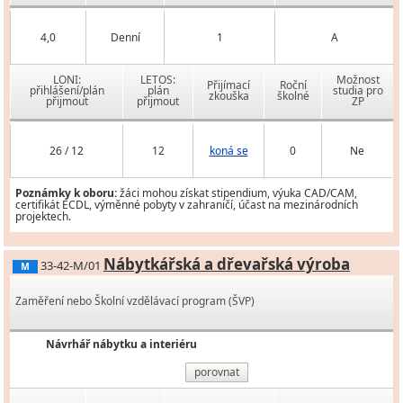
4,0
Denní
1
A
LONI:
LETOS:
Možnost
Přijímací
Roční
přihlášení/plán
plán
studia pro
zkouška
školné
přijmout
přijmout
ZP
26 / 12
12
koná se
0
Ne
Poznámky k oboru:
žáci mohou získat stipendium, výuka CAD/CAM,
certifikát ECDL, výměnné pobyty v zahraničí, účast na mezinárodních
projektech.
Nábytkářská a dřevařská výroba
33-42-M/01
M
Zaměření nebo Školní vzdělávací program (ŠVP)
Návrhář nábytku a interiéru
porovnat