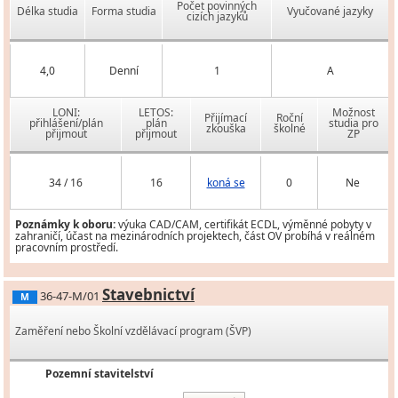
Počet povinných
Délka studia
Forma studia
Vyučované jazyky
cizích jazyků
4,0
Denní
1
A
LONI:
LETOS:
Možnost
Přijímací
Roční
přihlášení/plán
plán
studia pro
zkouška
školné
přijmout
přijmout
ZP
34 / 16
16
koná se
0
Ne
Poznámky k oboru:
výuka CAD/CAM, certifikát ECDL, výměnné pobyty v
zahraničí, účast na mezinárodních projektech, část OV probíhá v reálném
pracovním prostředí.
Stavebnictví
36-47-M/01
M
Zaměření nebo Školní vzdělávací program (ŠVP)
Pozemní stavitelství