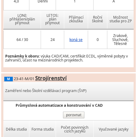
4,0
Denní
1
A
LONI:
LETOS:
Přijímací
Roční
Možnost
přihlášení/plán
plán
zkouška
školné
studia pro ZP
přijmout
přijmout
Zrakově,
64 / 30
24
koná se
0
Sluchově,
Tělesně
Poznámky k oboru:
výuka CAD/CAM, certifikát ECDL, výměnné pobyty v
zahraničí, účast na mezinárodních projektech.
Strojírenství
23-41-M/01
M
Zaměření nebo Školní vzdělávací program (ŠVP)
Průmyslová automatizace a konstruování v CAD
porovnat
Počet povinných
Délka studia
Forma studia
Vyučované jazyky
cizích jazyků