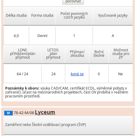
porovnat
Počet povinných
Délka studia
Forma studia
Vyučované jazyky
cizích jazyků
4,0
Denní
1
A
LONI:
LETOS:
Možnost
Přijímací
Roční
přihlášení/plán
plán
studia pro
zkouška
školné
přijmout
přijmout
ZP
64 / 24
24
koná se
0
Ne
Poznámky k oboru:
výuka CAD/CAM, certifikát ECDL, výměnné pobyty v
zahraničí, účast na mezinárodních projektech, část OV probíhá v reálném
pracovním prostředí.
Lyceum
78-42-M/08
M
Zaměření nebo Školní vzdělávací program (ŠVP)