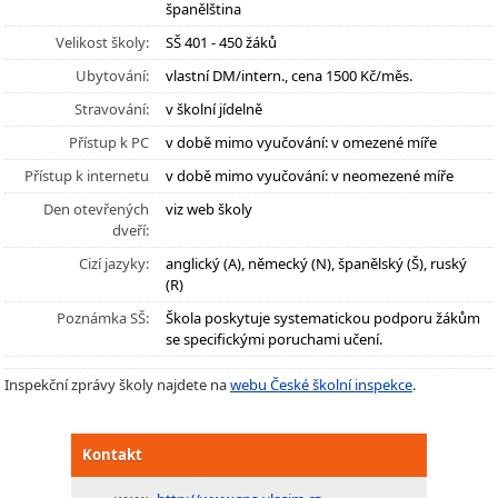
španělština
Velikost školy:
SŠ 401 - 450 žáků
Ubytování:
vlastní DM/intern., cena 1500 Kč/měs.
Stravování:
v školní jídelně
Přístup k PC
v době mimo vyučování: v omezené míře
Přístup k internetu
v době mimo vyučování: v neomezené míře
Den otevřených
viz web školy
dveří:
Cizí jazyky:
anglický (A), německý (N), španělský (Š), ruský
(R)
Poznámka SŠ:
Škola poskytuje systematickou podporu žákům
se specifickými poruchami učení.
Inspekční zprávy školy najdete na
webu České školní inspekce
.
Kontakt