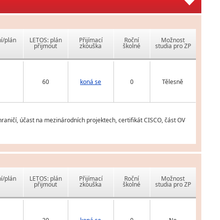
í/plán
LETOS: plán
Přijímací
Roční
Možnost
přijmout
zkouška
školné
studia pro ZP
60
koná se
0
Tělesně
raničí, účast na mezinárodních projektech, certifikát CISCO, část OV
í/plán
LETOS: plán
Přijímací
Roční
Možnost
přijmout
zkouška
školné
studia pro ZP