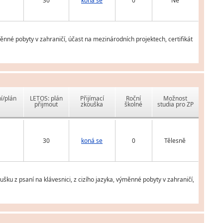
30
koná se
0
Ne
ěnné pobyty v zahraničí, účast na mezinárodních projektech, certifikát
í/plán
LETOS: plán
Přijímací
Roční
Možnost
přijmout
zkouška
školné
studia pro ZP
30
koná se
0
Tělesně
ušku z psaní na klávesnici, z cizího jazyka, výměnné pobyty v zahraničí,