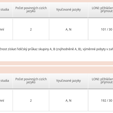
Počet povinných cizích
LONI: přihlášen
studia
Vyučované jazyky
jazyků
přijmout
nní
2
A, N
101 / 30
žnost získat řidičský průkaz skupiny A, B (zvýhodněně A, B), výměnné pobyty v za
Počet povinných cizích
LONI: přihlášen
studia
Vyučované jazyky
jazyků
přijmout
nní
2
A, N
192 / 30