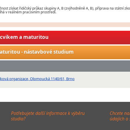
nost získat řidičský průkaz skupiny A, B (zvýhodněně A, B), příprava na státní zko
obíhá v reálném pracovním prostředí.
ýcvikem a maturitou
aturitou - nástavbové studium
vková organizace, Olomoucká 1140/61, Brno
Potřebujete další informace k výběru
Chcete na
studia?
údajích o