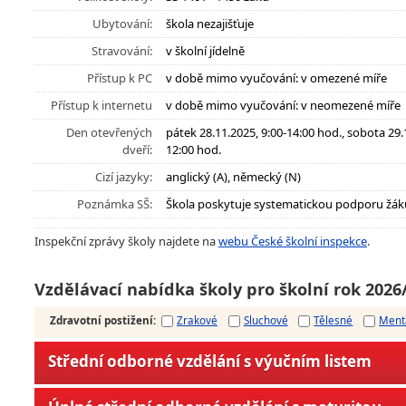
Ubytování:
škola nezajišťuje
Stravování:
v školní jídelně
Přístup k PC
v době mimo vyučování: v omezené míře
Přístup k internetu
v době mimo vyučování: v neomezené míře
Den otevřených
pátek 28.11.2025, 9:00-14:00 hod., sobota 29.
dveří:
12:00 hod.
Cizí jazyky:
anglický (A), německý (N)
Poznámka SŠ:
Škola poskytuje systematickou podporu žák
Inspekční zprávy školy najdete na
webu České školní inspekce
.
Vzdělávací nabídka školy pro školní rok 2026
Zdravotní postižení
:
Zrakové
Sluchové
Tělesné
Ment
Střední odborné vzdělání s výučním listem