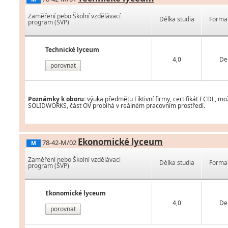
Zaměření nebo Školní vzdělávací
Délka studia
Forma 
program (ŠVP)
Technické lyceum
4,0
De
porovnat
Poznámky k oboru:
výuka předmětu Fiktivní firmy, certifikát ECDL, mo
SOLIDWORKS, část OV probíhá v reálném pracovním prostředí.
Ekonomické lyceum
78-42-M/02
M
Zaměření nebo Školní vzdělávací
Délka studia
Forma 
program (ŠVP)
Ekonomické lyceum
4,0
De
porovnat