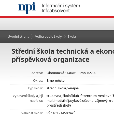
Úvodní strana
Volba podle školy
Škola
Střední škola technická a eko
příspěvková organizace
Adresa:
Olomoucká 1140/61, Brno, 62700
Okres:
Brno-město
Typ školy:
střední škola, veřejná
Vybavení školy a její
studovna, školní klub, fitcentrum, venkovní 
nabídka:
multimediální jazyková učebna, zájmový kro
prostředí školy
Velikost školy:
SŠ 1401 - 1450 žáků