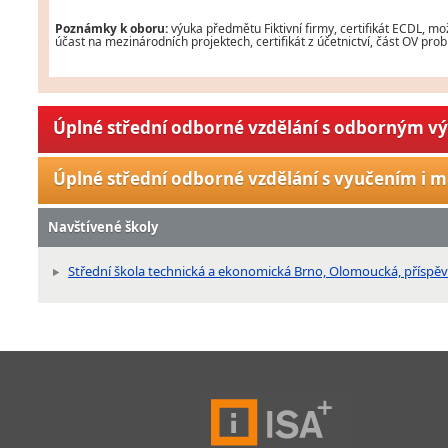
Poznámky k oboru:
výuka předmětu Fiktivní firmy, certifikát ECDL, mož
účast na mezinárodních projektech, certifikát z účetnictví, část OV pr
Úplné střední odborné vzdělání s odborným v
Úplné střední odborné vzdělání s vyučením i m
Navštívené školy
Střední škola technická a ekonomická Brno, Olomoucká, příspě