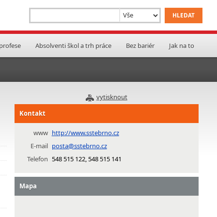
 profese
Absolventi škol a trh práce
Bez bariér
Jak na to
vytisknout
Kontakt
www
http://www.sstebrno.cz
E-mail
posta@sstebrno.cz
Telefon
548 515 122, 548 515 141
Mapa