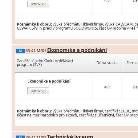
4,0
De
porovnat
Poznámky k oboru:
výuka předmětu Fiktivní firmy, výuka CAD/CAM, cer
CSWA, CSWP v práci v programu SOLIDWORKS, část OV probíhá v reáln
Ekonomika a podnikání
63-41-M/01
M
Zaměření nebo Školní vzdělávací
Délka studia
Forma 
program (ŠVP)
Ekonomika a podnikání
4,0
De
porovnat
Poznámky k oboru:
výuka předmětu Fiktivní firmy, certifikát ECDL, mož
účast na mezinárodních projektech, certifikát z účetnictví, část OV pr
Technické lyceum
78-42-M/01
M