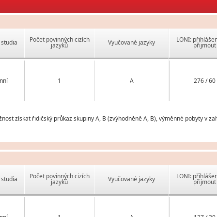
Počet povinných cizích
LONI: přihlášen
studia
Vyučované jazyky
jazyků
přijmout
nní
1
A
276 / 60
žnost získat řidičský průkaz skupiny A, B (zvýhodněně A, B), výměnné pobyty v zah
Počet povinných cizích
LONI: přihlášen
studia
Vyučované jazyky
jazyků
přijmout