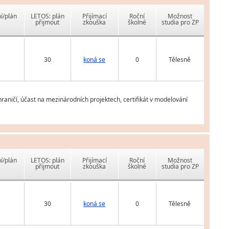
í/plán
LETOS: plán
Přijímací
Roční
Možnost
přijmout
zkouška
školné
studia pro ZP
30
koná se
0
Tělesně
hraničí, účast na mezinárodních projektech, certifikát v modelování
í/plán
LETOS: plán
Přijímací
Roční
Možnost
přijmout
zkouška
školné
studia pro ZP
30
koná se
0
Tělesně