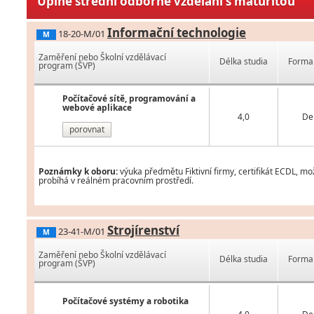
Úplné střední odborné vzdělání s maturitou
Informační technologie
18-20-M/01
M
Zaměření nebo Školní vzdělávací
Délka studia
Forma 
program (ŠVP)
Počítačové sítě, programování a
webové aplikace
4,0
De
porovnat
Poznámky k oboru:
výuka předmětu Fiktivní firmy, certifikát ECDL, mo
probíhá v reálném pracovním prostředí.
Strojírenství
23-41-M/01
M
Zaměření nebo Školní vzdělávací
Délka studia
Forma 
program (ŠVP)
Počítačové systémy a robotika