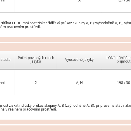
nní
1
A
127 / 30
tifikát ECDL, možnost získat řidičský průkaz skupiny A, B (zvýhodněně A, B), vým
ém pracovním prostředí.
Počet povinných cizích
LONI: přihlášen
studia
Vyučované jazyky
jazyků
přijmout
nní
2
A, N
198 / 30
nost získat řidičský průkaz skupiny A, B (zvýhodněně A, B), příprava na státní zko
obíhá v reálném pracovním prostředí.