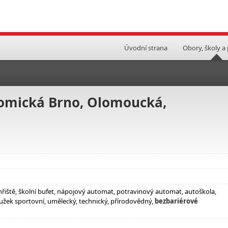
Úvodní strana
Obory, školy a
nomická Brno, Olomoucká,
hřiště, školní bufet, nápojový automat, potravinový automat, autoškola,
užek sportovní, umělecký, technický, přírodovědný,
bezbariérové