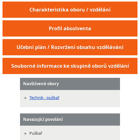
Charakteristika oboru / vzdělání
Profil absolventa
Učební plán / Rozvržení obsahu vzdělávání
Souborné informace ke skupině oborů vzdělání
Navštívené obory
Technik - puškař
Navazující povolání
Puškař