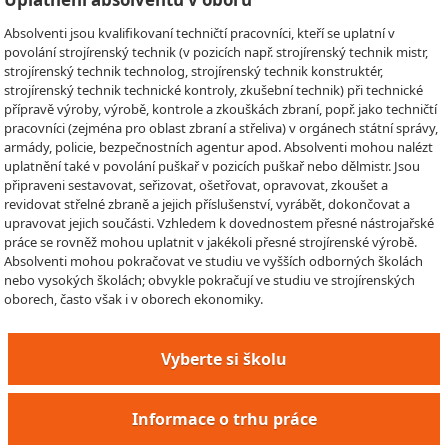
Absolventi jsou kvalifikovaní techničtí pracovníci, kteří se uplatní v
povolání strojírenský technik (v pozicích např. strojírenský technik mistr,
strojírenský technik technolog, strojírenský technik konstruktér,
strojírenský technik technické kontroly, zkušební technik) při technické
přípravě výroby, výrobě, kontrole a zkouškách zbraní, popř. jako techničtí
pracovníci (zejména pro oblast zbraní a střeliva) v orgánech státní správy,
armády, policie, bezpečnostních agentur apod. Absolventi mohou nalézt
uplatnění také v povolání puškař v pozicích puškař nebo dělmistr. Jsou
připraveni sestavovat, seřizovat, ošetřovat, opravovat, zkoušet a
revidovat střelné zbraně a jejich příslušenství, vyrábět, dokončovat a
upravovat jejich součásti. Vzhledem k dovednostem přesné nástrojařské
práce se rovněž mohou uplatnit v jakékoli přesné strojírenské výrobě.
Absolventi mohou pokračovat ve studiu ve vyšších odborných školách
nebo vysokých školách; obvykle pokračují ve studiu ve strojírenských
oborech, často však i v oborech ekonomiky.
Vyberte si školu
Informace o trhu práce