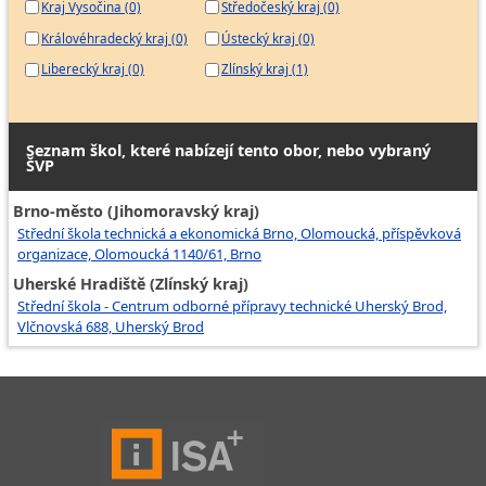
Kraj Vysočina (0)
Středočeský kraj (0)
Královéhradecký kraj (0)
Ústecký kraj (0)
Liberecký kraj (0)
Zlínský kraj (1)
Seznam škol, které nabízejí tento obor, nebo vybraný
ŠVP
Brno-město (Jihomoravský kraj)
Střední škola technická a ekonomická Brno, Olomoucká, příspěvková
organizace, Olomoucká 1140/61, Brno
Uherské Hradiště (Zlínský kraj)
Střední škola - Centrum odborné přípravy technické Uherský Brod,
Vlčnovská 688, Uherský Brod