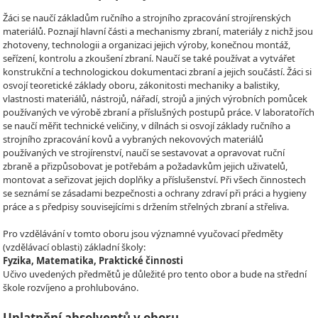
Žáci se naučí základům ručního a strojního zpracování strojírenských
materiálů. Poznají hlavní části a mechanismy zbraní, materiály z nichž jsou
zhotoveny, technologii a organizaci jejich výroby, konečnou montáž,
seřízení, kontrolu a zkoušení zbraní. Naučí se také používat a vytvářet
konstrukční a technologickou dokumentaci zbraní a jejich součástí. Žáci si
osvojí teoretické základy oboru, zákonitosti mechaniky a balistiky,
vlastnosti materiálů, nástrojů, nářadí, strojů a jiných výrobních pomůcek
používaných ve výrobě zbraní a příslušných postupů práce. V laboratořích
se naučí měřit technické veličiny, v dílnách si osvojí základy ručního a
strojního zpracování kovů a vybraných nekovových materiálů
používaných ve strojírenství, naučí se sestavovat a opravovat ruční
zbraně a přizpůsobovat je potřebám a požadavkům jejich uživatelů,
montovat a seřizovat jejich doplňky a příslušenství. Při všech činnostech
se seznámí se zásadami bezpečnosti a ochrany zdraví při práci a hygieny
práce a s předpisy souvisejícími s držením střelných zbraní a střeliva.
Pro vzdělávání v tomto oboru jsou významné vyučovací předměty
(vzdělávací oblasti) základní školy:
Fyzika, Matematika, Praktické činnosti
Učivo uvedených předmětů je důležité pro tento obor a bude na střední
škole rozvíjeno a prohlubováno.
Uplatnění absolventů v oboru