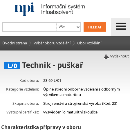
Úvodní strana
Výběr oboru vzdělání
Obor vzdělání
vytisknout
Technik - puškař
L/0
Kód oboru:
23-69-L/01
Kategorie vzdělání:
Úplné střední odborné vzdělání s odborným
výcvikem a maturitou
Skupina oboru:
Strojírenství a strojírenská výroba (Kód: 23)
Výstupní certifikát:
vysvědčení o maturitní zkoušce
Charakteristika přípravy v oboru