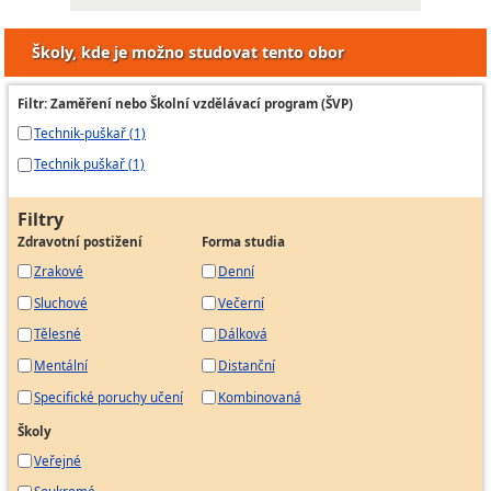
Školy, kde je možno studovat tento obor
Filtr: Zaměření nebo Školní vzdělávací program (ŠVP)
Technik-puškař (1)
Technik puškař (1)
Filtry
Zdravotní postižení
Forma studia
Zrakové
Denní
Sluchové
Večerní
Tělesné
Dálková
Mentální
Distanční
Specifické poruchy učení
Kombinovaná
Školy
Veřejné