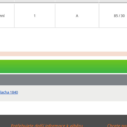
nní
1
A
85 / 30
alacha 1840
Potřebujete další informace k výběru
Chcete na