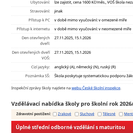
Ubytování:
lze zajistit, cena 1600 Kč/měs., VOŠ škola neza
Stravování:
jinak
Přístup k PC
v době mimo vyučování: v omezené míře
Přístup k internetu
v době mimo vyučování: v neomezené míře
Den otevřených
27.11.2025, 15.1.2026
dveří:
Den otevřených dveří
27.11.2025, 15.1.2026
VOŠ:
Cizí jazyky:
anglický (A), německý (N), ruský (R)
Poznámka SŠ:
Škola poskytuje systematickou podporu žák
Inspekční zprávy školy najdete na
webu České školní inspekce
.
Vzdělávací nabídka školy pro školní rok 2026
Zdravotní postižení
:
Zrakové
Sluchové
Tělesné
Ment
Úplné střední odborné vzdělání s maturitou