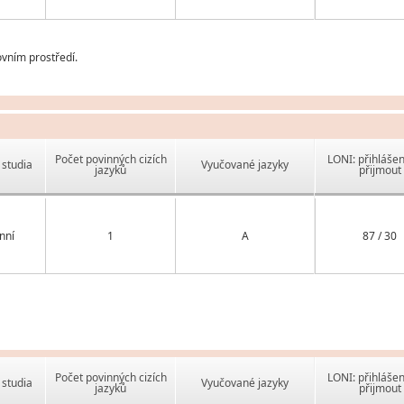
vním prostředí.
Počet povinných cizích
LONI: přihlášen
studia
Vyučované jazyky
jazyků
přijmout
nní
1
A
87 / 30
Počet povinných cizích
LONI: přihlášen
studia
Vyučované jazyky
jazyků
přijmout