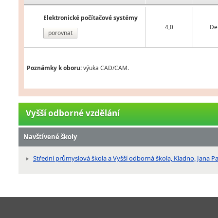
Elektronické počítačové systémy
4,0
De
porovnat
Poznámky k oboru:
výuka CAD/CAM.
Vyšší odborné vzdělání
Navštívené školy
Střední průmyslová škola a Vyšší odborná škola, Kladno, Jana P