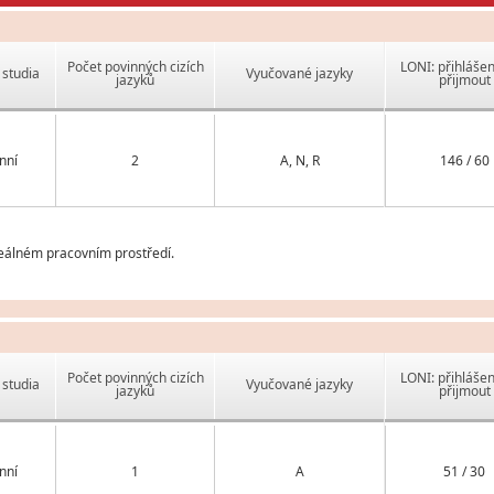
Počet povinných cizích
LONI: přihlášen
studia
Vyučované jazyky
jazyků
přijmout
nní
2
A, N, R
146 / 60
reálném pracovním prostředí.
Počet povinných cizích
LONI: přihlášen
studia
Vyučované jazyky
jazyků
přijmout
nní
1
A
51 / 30