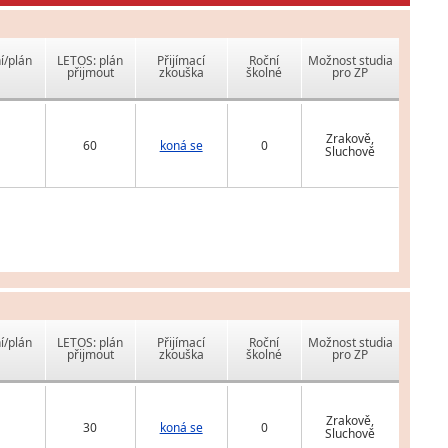
í/plán
LETOS: plán
Přijímací
Roční
Možnost studia
přijmout
zkouška
školné
pro ZP
Zrakově,
60
koná se
0
Sluchově
í/plán
LETOS: plán
Přijímací
Roční
Možnost studia
přijmout
zkouška
školné
pro ZP
Zrakově,
30
koná se
0
Sluchově