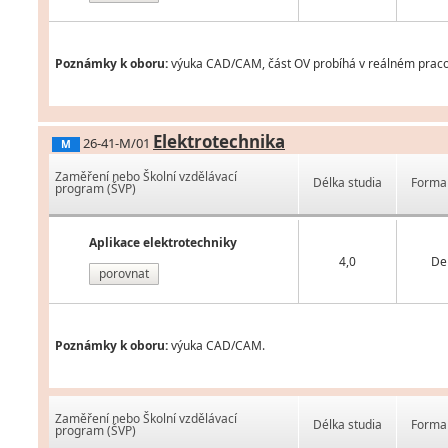
Poznámky k oboru:
výuka CAD/CAM, část OV probíhá v reálném praco
Elektrotechnika
26-41-M/01
M
Zaměření nebo Školní vzdělávací
Délka studia
Forma 
program (ŠVP)
Aplikace elektrotechniky
4,0
De
porovnat
Poznámky k oboru:
výuka CAD/CAM.
Zaměření nebo Školní vzdělávací
Délka studia
Forma 
program (ŠVP)