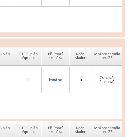
í/plán
LETOS: plán
Přijímací
Roční
Možnost studia
přijmout
zkouška
školné
pro ZP
Zrakově,
30
koná se
0
Sluchově
í/plán
LETOS: plán
Přijímací
Roční
Možnost studia
přijmout
zkouška
školné
pro ZP