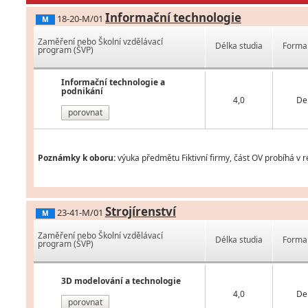
Informační technologie
18-20-M/01
M
Zaměření nebo Školní vzdělávací
Délka studia
Forma 
program (ŠVP)
Informační technologie a
podnikání
4,0
De
porovnat
Poznámky k oboru:
výuka předmětu Fiktivní firmy, část OV probíhá v 
Strojírenství
23-41-M/01
M
Zaměření nebo Školní vzdělávací
Délka studia
Forma 
program (ŠVP)
3D modelování a technologie
4,0
De
porovnat