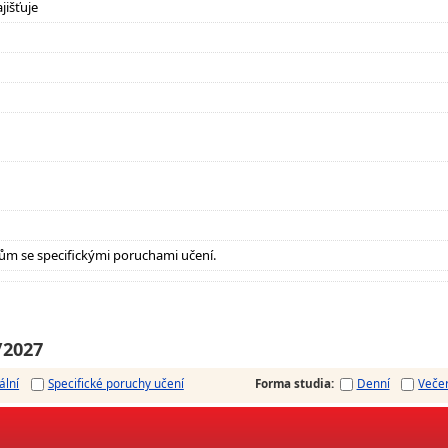
jišťuje
ům se specifickými poruchami učení.
/2027
ální
Specifické poruchy učení
Forma studia
:
Denní
Veče