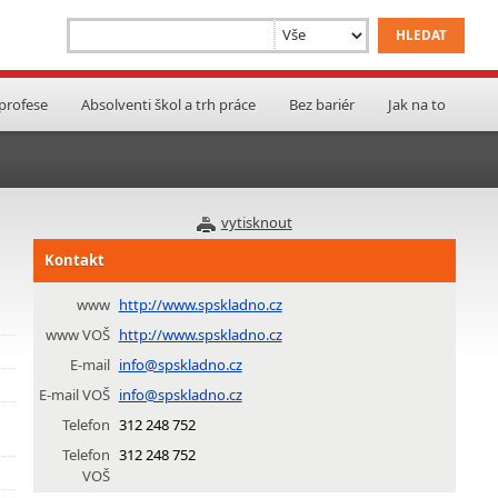
 profese
Absolventi škol a trh práce
Bez bariér
Jak na to
vytisknout
Kontakt
www
http://www.spskladno.cz
www VOŠ
http://www.spskladno.cz
E-mail
info@spskladno.cz
E-mail VOŠ
info@spskladno.cz
Telefon
312 248 752
Telefon
312 248 752
VOŠ