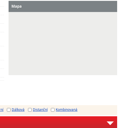
Mapa
rní
Dálková
Distanční
Kombinovaná