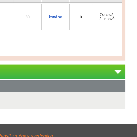
Zrakově,
30
koná se
0
Sluchově
hlásit změny v uvedených