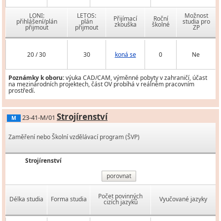
LONI:
LETOS:
Možnost
Přijímací
Roční
přihlášení/plán
plán
studia pro
zkouška
školné
přijmout
přijmout
ZP
20 / 30
30
koná se
0
Ne
Poznámky k oboru:
výuka CAD/CAM, výměnné pobyty v zahraničí, účast
na mezinárodních projektech, část OV probíhá v reálném pracovním
prostředí.
Strojírenství
23-41-M/01
M
Zaměření nebo Školní vzdělávací program (ŠVP)
Strojírenství
porovnat
Počet povinných
Délka studia
Forma studia
Vyučované jazyky
cizích jazyků