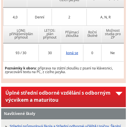
4,0
Denní
2
A, N, R
LONI:
LETOS:
Možnost
Přijímací
Roční
přihlášení/plán
plán
studia pro
zkouška
školné
přijmout
přijmout
ZP
93 / 30
30
koná se
0
Ne
Poznámky k oboru:
příprava na státní zkoušku z psaní na klávesnici,
zpracování textu na PC, z cizího jazyka.
Úplné střední odborné vzdělání s odborným
výcvikem a maturitou
Navštívené školy
Střední průmyslová škola a Střední odborné učiliště Uničov, Školní