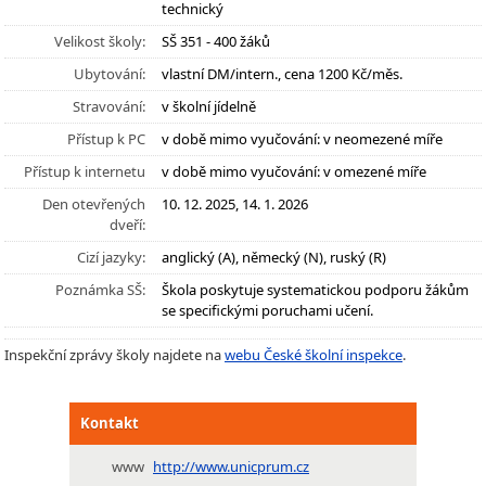
technický
Velikost školy:
SŠ 351 - 400 žáků
Ubytování:
vlastní DM/intern., cena 1200 Kč/měs.
Stravování:
v školní jídelně
Přístup k PC
v době mimo vyučování: v neomezené míře
Přístup k internetu
v době mimo vyučování: v omezené míře
Den otevřených
10. 12. 2025, 14. 1. 2026
dveří:
Cizí jazyky:
anglický (A), německý (N), ruský (R)
Poznámka SŠ:
Škola poskytuje systematickou podporu žákům
se specifickými poruchami učení.
Inspekční zprávy školy najdete na
webu České školní inspekce
.
Kontakt
www
http://www.unicprum.cz