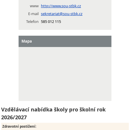
www
http://www.sou-stbk.cz
E-mail
sekretariat@sou-stbk.cz
Telefon
585 012 115
Mapa
Vzdělávací nabídka školy pro školní rok
2026/2027
Zdravotní postižení
: