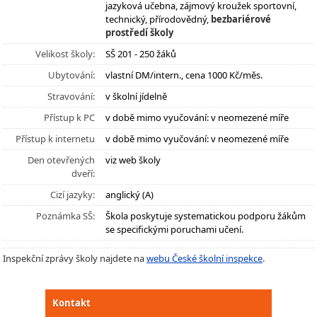
jazyková učebna, zájmový kroužek sportovní,
technický, přírodovědný,
bezbariérové
prostředí školy
Velikost školy:
SŠ 201 - 250 žáků
Ubytování:
vlastní DM/intern., cena 1000 Kč/měs.
Stravování:
v školní jídelně
Přístup k PC
v době mimo vyučování: v neomezené míře
Přístup k internetu
v době mimo vyučování: v neomezené míře
Den otevřených
viz web školy
dveří:
Cizí jazyky:
anglický (A)
Poznámka SŠ:
Škola poskytuje systematickou podporu žákům
se specifickými poruchami učení.
Inspekční zprávy školy najdete na
webu České školní inspekce
.
Kontakt