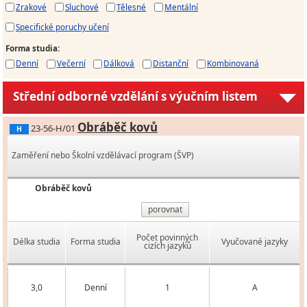
Zrakové
Sluchové
Tělesné
Mentální
Specifické poruchy učení
Forma studia
:
Denní
Večerní
Dálková
Distanční
Kombinovaná
Střední odborné vzdělání s výučním listem
Obráběč kovů
23-56-H/01
H
Zaměření nebo Školní vzdělávací program (ŠVP)
Obráběč kovů
porovnat
Počet povinných
Délka studia
Forma studia
Vyučované jazyky
cizích jazyků
3,0
Denní
1
A