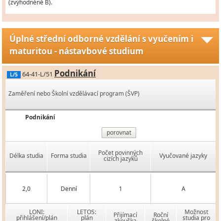
(zvýhodněně B).
Úplné střední odborné vzdělání s vyučením i
maturitou - nástavbové studium
Podnikání
64-41-L/51
L/5
Zaměření nebo Školní vzdělávací program (ŠVP)
Podnikání
porovnat
Počet povinných
Délka studia
Forma studia
Vyučované jazyky
cizích jazyků
2,0
Denní
1
A
LONI:
LETOS:
Možnost
Přijímací
Roční
přihlášení/plán
plán
studia pro
zkouška
školné