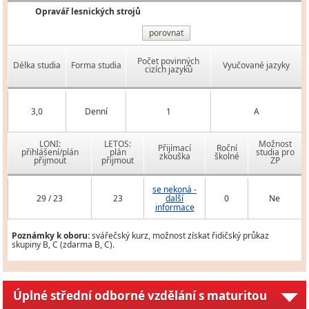
Opravář lesnických strojů
porovnat
Počet povinných
Délka studia
Forma studia
Vyučované jazyky
cizích jazyků
3,0
Denní
1
A
LONI:
LETOS:
Možnost
Přijímací
Roční
přihlášení/plán
plán
studia pro
zkouška
školné
přijmout
přijmout
ZP
se nekoná -
29 / 23
23
další
0
Ne
informace
Poznámky k oboru:
svářečský kurz, možnost získat řidičský průkaz
skupiny B, C (zdarma B, C).
Úplné střední odborné vzdělání s maturitou