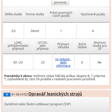
porovnat
Počet povinných
Délka studia
Forma studia
Vyučované jazyky
cizích jazyků
3,0
Denní
1
A
LONI:
LETOS:
Možnost
Přijímací
Roční
přihlášení/plán
plán
studia pro
zkouška
školné
přijmout
přijmout
ZP
se nekoná -
43 / 23
23
další
0
Ne
informace
Poznámky k oboru:
možnost získat řidičský průkaz skupiny B, T (zdarma
T, zvýhodněně B), část OV probíhá v reálném pracovním prostředí.
Opravář lesnických strojů
41-56-H/02
H
Zaměření nebo Školní vzdělávací program (ŠVP)