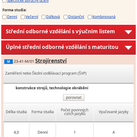
Specifické poruchy učení
Forma studia
:
Denní
Večerní
Dálková
Distanční
Kombinovaná
Střední odborné vzdělání s výučním listem
Úplné střední odborné vzdělání s maturitou
Strojírenství
23-41-M/01
M
Zaměření nebo Školní vzdělávací program (ŠVP)
konstrukce strojů, technologie obrábění
porovnat
Počet povinných
Délka studia
Forma studia
Vyučované jazyky
cizích jazyků
4,0
Denní
1
A