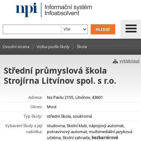
Úvodní strana
Volba podle školy
Škola
vytisknout
Střední průmyslová škola
Strojírna Litvínov spol. s r.o.
Adresa:
Na Pavlu 2155, Litvínov, 43601
Okres:
Most
Typ školy:
střední škola, soukromá
Vybavení školy a její
studovna, školní klub, nápojový automat,
nabídka:
potravinový automat, multimediální jazyková
učebna, školní zahrada,
bezbariérové