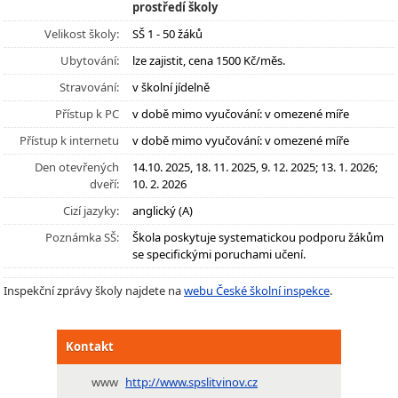
prostředí školy
Velikost školy:
SŠ 1 - 50 žáků
Ubytování:
lze zajistit, cena 1500 Kč/měs.
Stravování:
v školní jídelně
Přístup k PC
v době mimo vyučování: v omezené míře
Přístup k internetu
v době mimo vyučování: v omezené míře
Den otevřených
14.10. 2025, 18. 11. 2025, 9. 12. 2025; 13. 1. 2026;
dveří:
10. 2. 2026
Cizí jazyky:
anglický (A)
Poznámka SŠ:
Škola poskytuje systematickou podporu žákům
se specifickými poruchami učení.
Inspekční zprávy školy najdete na
webu České školní inspekce
.
Kontakt
www
http://www.spslitvinov.cz