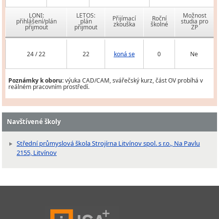
LONI:
LETOS:
Možnost
Přijímací
Roční
přihlášení/plán
plán
studia pro
zkouška
školné
přijmout
přijmout
ZP
24 / 22
22
koná se
0
Ne
Poznámky k oboru:
výuka CAD/CAM, svářečský kurz, část OV probíhá v
reálném pracovním prostředí.
Navštívené školy
Střední průmyslová škola Strojírna Litvínov spol. s r.o., Na Pavlu
2155, Litvínov