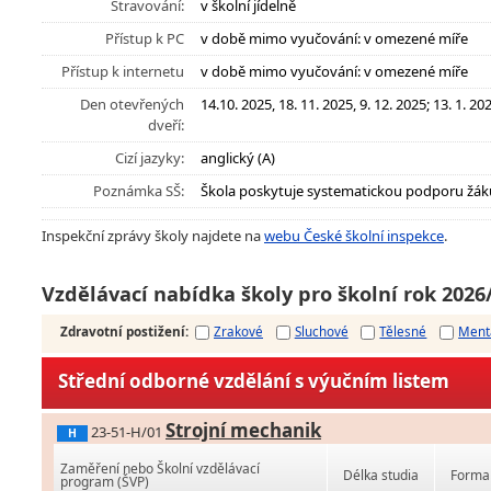
Stravování:
v školní jídelně
Přístup k PC
v době mimo vyučování: v omezené míře
Přístup k internetu
v době mimo vyučování: v omezené míře
Den otevřených
14.10. 2025, 18. 11. 2025, 9. 12. 2025; 13. 1. 20
dveří:
Cizí jazyky:
anglický (A)
Poznámka SŠ:
Škola poskytuje systematickou podporu žák
Inspekční zprávy školy najdete na
webu České školní inspekce
.
Vzdělávací nabídka školy pro školní rok 2026
Zdravotní postižení
:
Zrakové
Sluchové
Tělesné
Ment
Střední odborné vzdělání s výučním listem
Strojní mechanik
23-51-H/01
H
Zaměření nebo Školní vzdělávací
Délka studia
Forma 
program (ŠVP)