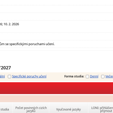
26; 10. 2. 2026
ům se specifickými poruchami učení.
/2027
ální
Specifické poruchy učení
Forma studia
:
Denní
Veče
Počet povinných cizích
LONI: přihlášen
studia
Vyučované jazyky
jazyků
přijmout