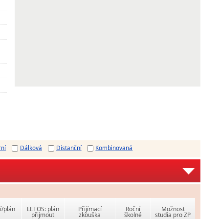
rní
Dálková
Distanční
Kombinovaná
í/plán
LETOS: plán
Přijímací
Roční
Možnost
přijmout
zkouška
školné
studia pro ZP