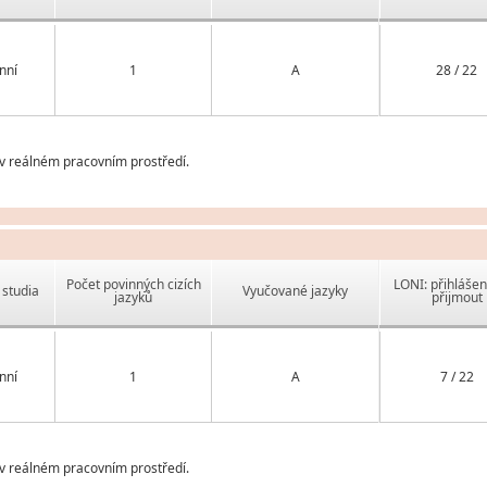
nní
1
A
28 / 22
v reálném pracovním prostředí.
Počet povinných cizích
LONI: přihlášen
studia
Vyučované jazyky
jazyků
přijmout
nní
1
A
7 / 22
v reálném pracovním prostředí.