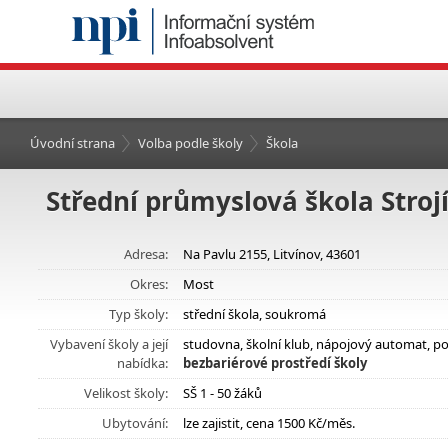
Úvodní strana
Volba podle školy
Škola
Střední průmyslová škola Strojír
Adresa:
Na Pavlu 2155, Litvínov, 43601
Okres:
Most
Typ školy:
střední škola, soukromá
Vybavení školy a její
studovna, školní klub, nápojový automat, po
nabídka:
bezbariérové prostředí školy
Velikost školy:
SŠ 1 - 50 žáků
Ubytování:
lze zajistit, cena 1500 Kč/měs.