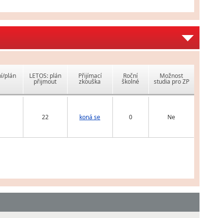
í/plán
LETOS: plán
Přijímací
Roční
Možnost
přijmout
zkouška
školné
studia pro ZP
22
koná se
0
Ne