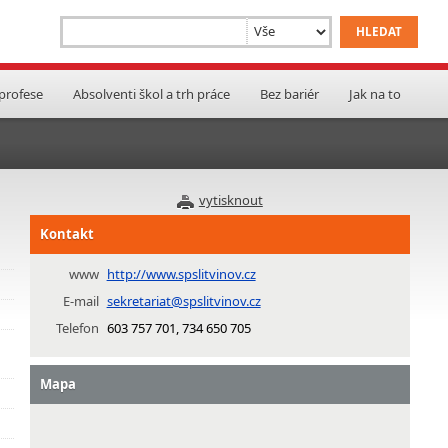
 profese
Absolventi škol a trh práce
Bez bariér
Jak na to
vytisknout
Kontakt
www
http://www.spslitvinov.cz
E-mail
sekretariat@spslitvinov.cz
Telefon
603 757 701, 734 650 705
Mapa