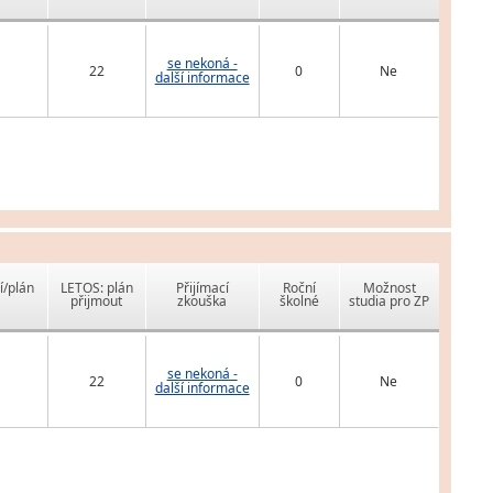
se nekoná -
22
0
Ne
další informace
í/plán
LETOS: plán
Přijímací
Roční
Možnost
přijmout
zkouška
školné
studia pro ZP
se nekoná -
22
0
Ne
další informace