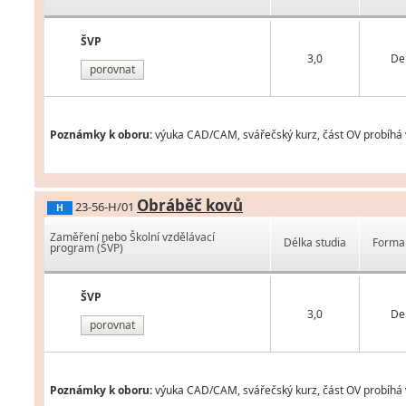
ŠVP
3,0
De
porovnat
Poznámky k oboru:
výuka CAD/CAM, svářečský kurz, část OV probíhá 
Obráběč kovů
23-56-H/01
H
Zaměření nebo Školní vzdělávací
Délka studia
Forma 
program (ŠVP)
ŠVP
3,0
De
porovnat
Poznámky k oboru:
výuka CAD/CAM, svářečský kurz, část OV probíhá 