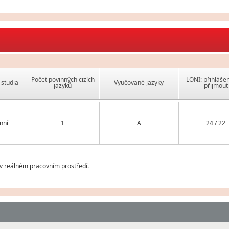
Počet povinných cizích
LONI: přihlášen
studia
Vyučované jazyky
jazyků
přijmout
nní
1
A
24 / 22
v reálném pracovním prostředí.