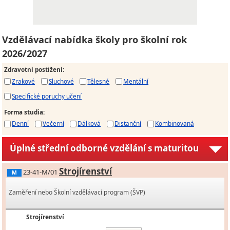
Vzdělávací nabídka školy pro školní rok
2026/2027
Zdravotní postižení
:
Zrakové
Sluchové
Tělesné
Mentální
Specifické poruchy učení
Forma studia
:
Denní
Večerní
Dálková
Distanční
Kombinovaná
Úplné střední odborné vzdělání s maturitou
Strojírenství
23-41-M/01
M
Zaměření nebo Školní vzdělávací program (ŠVP)
Strojírenství