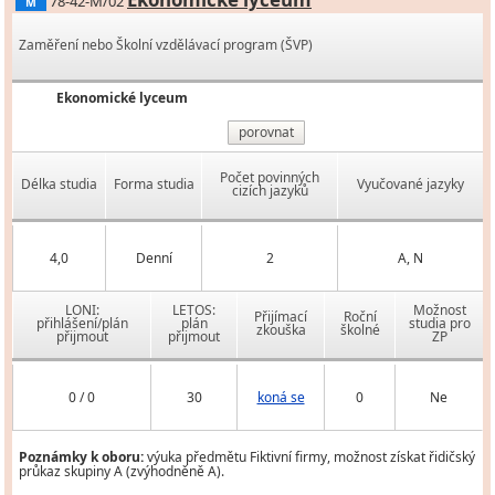
78-42-M/02
M
Zaměření nebo Školní vzdělávací program (ŠVP)
Ekonomické lyceum
porovnat
Počet povinných
Délka studia
Forma studia
Vyučované jazyky
cizích jazyků
4,0
Denní
2
A, N
LONI:
LETOS:
Možnost
Přijímací
Roční
přihlášení/plán
plán
studia pro
zkouška
školné
přijmout
přijmout
ZP
0 / 0
30
koná se
0
Ne
Poznámky k oboru:
výuka předmětu Fiktivní firmy, možnost získat řidičský
průkaz skupiny A (zvýhodněně A).