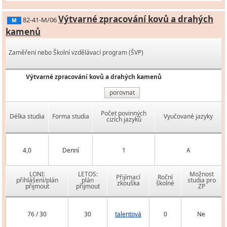
Výtvarné zpracování kovů a drahých
82-41-M/06
M
kamenů
Zaměření nebo Školní vzdělávací program (ŠVP)
Výtvarné zpracování kovů a drahých kamenů
porovnat
Počet povinných
Délka studia
Forma studia
Vyučované jazyky
cizích jazyků
4,0
Denní
1
A
LONI:
LETOS:
Možnost
Přijímací
Roční
přihlášení/plán
plán
studia pro
zkouška
školné
přijmout
přijmout
ZP
76 / 30
30
talentová
0
Ne