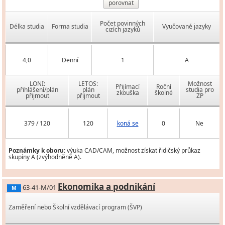
porovnat
Počet povinných
Délka studia
Forma studia
Vyučované jazyky
cizích jazyků
4,0
Denní
1
A
LONI:
LETOS:
Možnost
Přijímací
Roční
přihlášení/plán
plán
studia pro
zkouška
školné
přijmout
přijmout
ZP
379 / 120
120
koná se
0
Ne
Poznámky k oboru:
výuka CAD/CAM, možnost získat řidičský průkaz
skupiny A (zvýhodněně A).
Ekonomika a podnikání
63-41-M/01
M
Zaměření nebo Školní vzdělávací program (ŠVP)