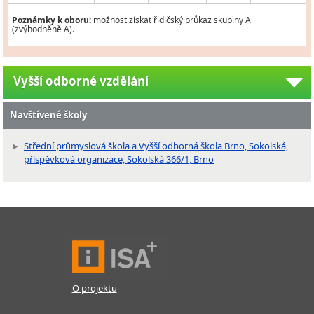
Poznámky k oboru:
možnost získat řidičský průkaz skupiny A
(zvýhodněně A).
Vyšší odborné vzdělání
Navštívené školy
Střední průmyslová škola a Vyšší odborná škola Brno, Sokolská,
příspěvková organizace, Sokolská 366/1, Brno
O projektu