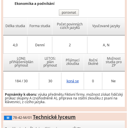
Ekonomika a podnikání
porovnat
Počet povinných
Délka studia
Forma studia
Vyučované jazyky
cizích jazyků
4,0
Denní
2
A, N
LONI:
LETOS:
Možnost
Přijímací
Roční
přihlášení/plán
plán
studia pro
zkouška
školné
přijmout
přijmout
ZP
184 / 30
30
koná se
0
Ne
Poznámky k oboru:
výuka předmětu Fiktivní firmy, možnost získat řidičský
průkaz skupiny A (zvýhodněně A), příprava na státní zkoušku z psaní na
klávesnici, z cizího jazyka.
Technické lyceum
78-42-M/01
M