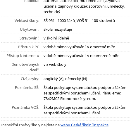
nabídka:
automat, autoškola, multimediální jazyková
učebna, zájmový kroužek sportovní, umělecký,
technický
Velikost školy:
SŠ 951 - 1000 žáků, VOŠ 51 - 100 studentů
Ubytování:
škola nezajišťuje
Stravování:
v školní jídelně
Přístup k PC
v době mimo vyučování: v omezené míře
Přístup k internetu
v době mimo vyučování: v neomezené míře
Den otevřených
viz web školy
dveří:
Cizí jazyky:
anglický (A), německý (N)
Poznámka SŠ:
Škola poskytuje systematickou podporu žákům
se specifickými poruchami učení. Plánujeme:
7842M02 Ekonomické lyceum.
Poznámka VOŠ:
Škola poskytuje systematickou podporu žákům
se specifickými poruchami učení.
Inspekční zprávy školy najdete na
webu České školní inspekce
.