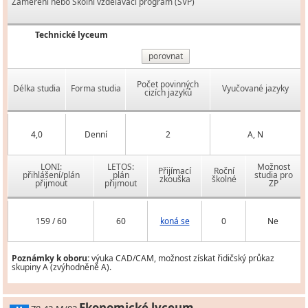
Zaměření nebo Školní vzdělávací program (ŠVP)
Technické lyceum
porovnat
Počet povinných
Délka studia
Forma studia
Vyučované jazyky
cizích jazyků
4,0
Denní
2
A, N
LONI:
LETOS:
Možnost
Přijímací
Roční
přihlášení/plán
plán
studia pro
zkouška
školné
přijmout
přijmout
ZP
159 / 60
60
koná se
0
Ne
Poznámky k oboru:
výuka CAD/CAM, možnost získat řidičský průkaz
skupiny A (zvýhodněně A).
Ekonomické lyceum