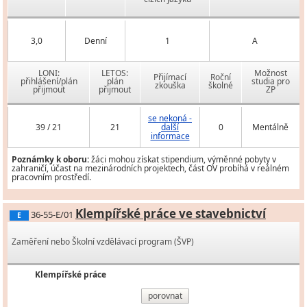
3,0
Denní
1
A
LONI:
LETOS:
Možnost
Přijímací
Roční
přihlášení/plán
plán
studia pro
zkouška
školné
přijmout
přijmout
ZP
se nekoná -
39 / 21
21
další
0
Mentálně
informace
Poznámky k oboru:
žáci mohou získat stipendium, výměnné pobyty v
zahraničí, účast na mezinárodních projektech, část OV probíhá v reálném
pracovním prostředí.
Klempířské práce ve stavebnictví
36-55-E/01
E
Zaměření nebo Školní vzdělávací program (ŠVP)
Klempířské práce
porovnat