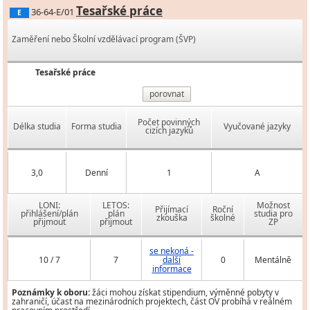
Tesařské práce
36-64-E/01
E
Zaměření nebo Školní vzdělávací program (ŠVP)
Tesařské práce
porovnat
Počet povinných
Délka studia
Forma studia
Vyučované jazyky
cizích jazyků
3,0
Denní
1
A
LONI:
LETOS:
Možnost
Přijímací
Roční
přihlášení/plán
plán
studia pro
zkouška
školné
přijmout
přijmout
ZP
se nekoná -
10 / 7
7
další
0
Mentálně
informace
Poznámky k oboru:
žáci mohou získat stipendium, výměnné pobyty v
zahraničí, účast na mezinárodních projektech, část OV probíhá v reálném