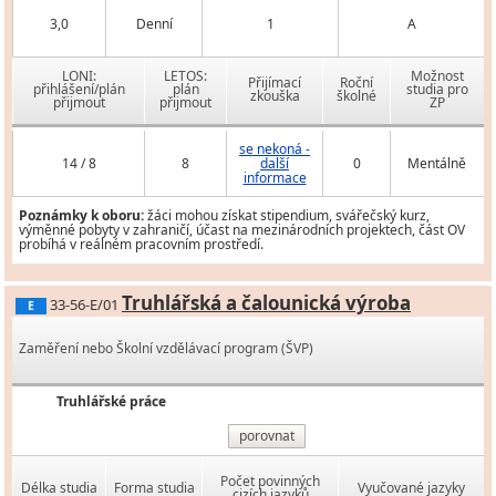
3,0
Denní
1
A
LONI:
LETOS:
Možnost
Přijímací
Roční
přihlášení/plán
plán
studia pro
zkouška
školné
přijmout
přijmout
ZP
se nekoná -
14 / 8
8
další
0
Mentálně
informace
Poznámky k oboru:
žáci mohou získat stipendium, svářečský kurz,
výměnné pobyty v zahraničí, účast na mezinárodních projektech, část OV
probíhá v reálném pracovním prostředí.
Truhlářská a čalounická výroba
33-56-E/01
E
Zaměření nebo Školní vzdělávací program (ŠVP)
Truhlářské práce
porovnat
Počet povinných
Délka studia
Forma studia
Vyučované jazyky
cizích jazyků