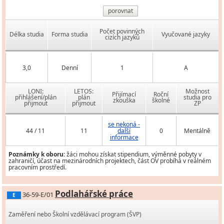
porovnat
Počet povinných
Délka studia
Forma studia
Vyučované jazyky
cizích jazyků
3,0
Denní
1
A
LONI:
LETOS:
Možnost
Přijímací
Roční
přihlášení/plán
plán
studia pro
zkouška
školné
přijmout
přijmout
ZP
se nekoná -
44 / 11
11
další
0
Mentálně
informace
Poznámky k oboru:
žáci mohou získat stipendium, výměnné pobyty v
zahraničí, účast na mezinárodních projektech, část OV probíhá v reálném
pracovním prostředí.
Podlahářské práce
36-59-E/01
E
Zaměření nebo Školní vzdělávací program (ŠVP)