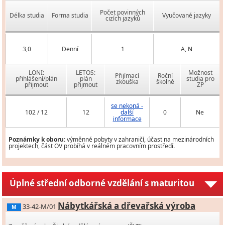
Počet povinných
Délka studia
Forma studia
Vyučované jazyky
cizích jazyků
3,0
Denní
1
A, N
LONI:
LETOS:
Možnost
Přijímací
Roční
přihlášení/plán
plán
studia pro
zkouška
školné
přijmout
přijmout
ZP
se nekoná -
102 / 12
12
další
0
Ne
informace
Poznámky k oboru:
výměnné pobyty v zahraničí, účast na mezinárodních
projektech, část OV probíhá v reálném pracovním prostředí.
Úplné střední odborné vzdělání s maturitou
Nábytkářská a dřevařská výroba
33-42-M/01
M