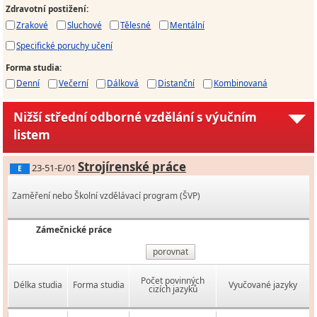
Zdravotní postižení
:
Zrakové
Sluchové
Tělesné
Mentální
Specifické poruchy učení
Forma studia
:
Denní
Večerní
Dálková
Distanční
Kombinovaná
Nižší střední odborné vzdělání s výučním
listem
Strojírenské práce
23-51-E/01
E
Zaměření nebo Školní vzdělávací program (ŠVP)
Zámečnické práce
porovnat
Počet povinných
Délka studia
Forma studia
Vyučované jazyky
cizích jazyků