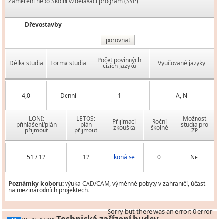
Zaměření nebo Školní vzdělávací program (ŠVP)
Dřevostavby
porovnat
Počet povinných
Délka studia
Forma studia
Vyučované jazyky
cizích jazyků
4,0
Denní
1
A, N
LONI:
LETOS:
Možnost
Přijímací
Roční
přihlášení/plán
plán
studia pro
zkouška
školné
přijmout
přijmout
ZP
51 / 12
12
koná se
0
Ne
Poznámky k oboru:
výuka CAD/CAM, výměnné pobyty v zahraničí, účast
na mezinárodních projektech.
Sorry but there was an error: 0 error
Technická zařízení budov