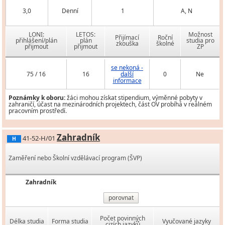
3,0
Denní
1
A, N
LONI:
LETOS:
Možnost
Přijímací
Roční
přihlášení/plán
plán
studia pro
zkouška
školné
přijmout
přijmout
ZP
se nekoná -
75 / 16
16
další
0
Ne
informace
Poznámky k oboru:
žáci mohou získat stipendium, výměnné pobyty v
zahraničí, účast na mezinárodních projektech, část OV probíhá v reálném
pracovním prostředí.
Zahradník
41-52-H/01
H
Zaměření nebo Školní vzdělávací program (ŠVP)
Zahradník
porovnat
Počet povinných
Délka studia
Forma studia
Vyučované jazyky
cizích jazyků