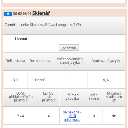
Sklenář
36-62-H/01
H
Zaměření nebo Školní vzdělávací program (ŠVP)
Sklenář
porovnat
Počet povinných
Délka studia
Forma studia
Vyučované jazyky
cizích jazyků
3,0
Denní
1
A, N
LONI:
LETOS:
Možnost
Přijímací
Roční
přihlášení/plán
plán
studia pro
zkouška
školné
přijmout
přijmout
ZP
se nekoná -
7 / 4
4
další
0
Ne
informace