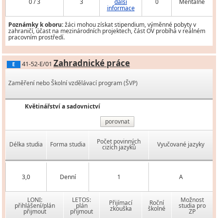
0 / 3
3
další
0
Mentálně
informace
Poznámky k oboru:
žáci mohou získat stipendium, výměnné pobyty v
zahraničí, účast na mezinárodních projektech, část OV probíhá v reálném
pracovním prostředí.
Zahradnické práce
41-52-E/01
E
Zaměření nebo Školní vzdělávací program (ŠVP)
Květinářství a sadovnictví
porovnat
Počet povinných
Délka studia
Forma studia
Vyučované jazyky
cizích jazyků
3,0
Denní
1
A
LONI:
LETOS:
Možnost
Přijímací
Roční
přihlášení/plán
plán
studia pro
zkouška
školné
přijmout
přijmout
ZP