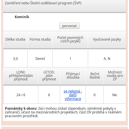
Zaměření nebo Školní vzdělávací program (ŠVP)
Kominík
porovnat
Počet povinných
Délka studia
Forma studia
Vyučované jazyky
cizích jazyků
3,0
Denní
1
A, N
LONI:
LETOS:
Možnost
Přijímací
Roční
přihlášení/plán
plán
studia pro
zkouška
školné
přijmout
přijmout
ZP
se nekoná -
24 / 6
6
další
0
Ne
informace
Poznámky k oboru:
žáci mohou získat stipendium, výměnné pobyty v
zahraničí, účast na mezinárodních projektech, část OV probíhá v reálném
pracovním prostředí.