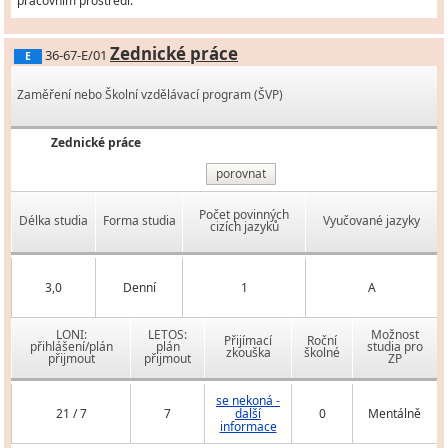
pracovním prostředí.
Zednické práce
36-67-E/01
E
Zaměření nebo Školní vzdělávací program (ŠVP)
Zednické práce
porovnat
Počet povinných
Délka studia
Forma studia
Vyučované jazyky
cizích jazyků
3,0
Denní
1
A
LONI:
LETOS:
Možnost
Přijímací
Roční
přihlášení/plán
plán
studia pro
zkouška
školné
přijmout
přijmout
ZP
se nekoná -
21 / 7
7
další
0
Mentálně
informace