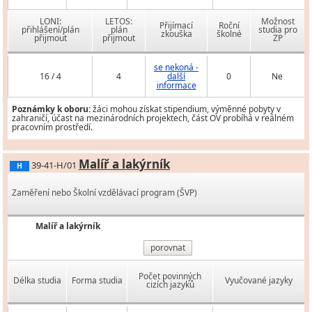
LONI:
LETOS:
Možnost
Přijímací
Roční
přihlášení/plán
plán
studia pro
zkouška
školné
přijmout
přijmout
ZP
se nekoná -
16 / 4
4
další
0
Ne
informace
Poznámky k oboru:
žáci mohou získat stipendium, výměnné pobyty v
zahraničí, účast na mezinárodních projektech, část OV probíhá v reálném
pracovním prostředí.
Malíř a lakýrník
39-41-H/01
H
Zaměření nebo Školní vzdělávací program (ŠVP)
Malíř a lakýrník
porovnat
Počet povinných
Délka studia
Forma studia
Vyučované jazyky
cizích jazyků