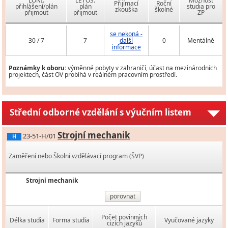
LONI:
LETOS:
Možnost
Přijímací
Roční
přihlášení/plán
plán
studia pro
zkouška
školné
přijmout
přijmout
ZP
se nekoná -
30 / 7
7
další
0
Mentálně
informace
Poznámky k oboru:
výměnné pobyty v zahraničí, účast na mezinárodních
projektech, část OV probíhá v reálném pracovním prostředí.
Střední odborné vzdělání s výučním listem
Strojní mechanik
23-51-H/01
H
Zaměření nebo Školní vzdělávací program (ŠVP)
Strojní mechanik
porovnat
Počet povinných
Délka studia
Forma studia
Vyučované jazyky
cizích jazyků