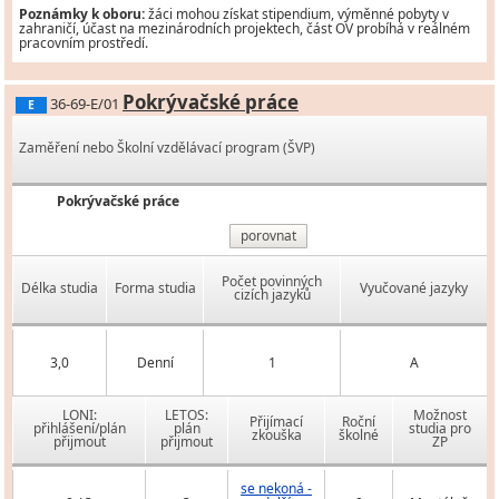
Poznámky k oboru:
žáci mohou získat stipendium, výměnné pobyty v
zahraničí, účast na mezinárodních projektech, část OV probíhá v reálném
pracovním prostředí.
Pokrývačské práce
36-69-E/01
E
Zaměření nebo Školní vzdělávací program (ŠVP)
Pokrývačské práce
porovnat
Počet povinných
Délka studia
Forma studia
Vyučované jazyky
cizích jazyků
3,0
Denní
1
A
LONI:
LETOS:
Možnost
Přijímací
Roční
přihlášení/plán
plán
studia pro
zkouška
školné
přijmout
přijmout
ZP
se nekoná -