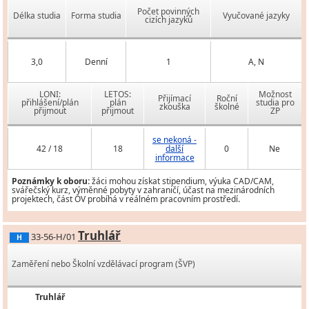
Počet povinných
Délka studia
Forma studia
Vyučované jazyky
cizích jazyků
3,0
Denní
1
A, N
LONI:
LETOS:
Možnost
Přijímací
Roční
přihlášení/plán
plán
studia pro
zkouška
školné
přijmout
přijmout
ZP
se nekoná -
42 / 18
18
další
0
Ne
informace
Poznámky k oboru:
žáci mohou získat stipendium, výuka CAD/CAM,
svářečský kurz, výměnné pobyty v zahraničí, účast na mezinárodních
projektech, část OV probíhá v reálném pracovním prostředí.
Truhlář
33-56-H/01
H
Zaměření nebo Školní vzdělávací program (ŠVP)
Truhlář