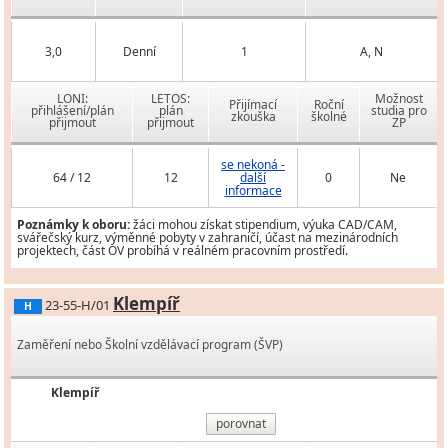
3,0
Denní
1
A, N
LONI:
LETOS:
Možnost
Přijímací
Roční
přihlášení/plán
plán
studia pro
zkouška
školné
přijmout
přijmout
ZP
se nekoná -
64 / 12
12
další
0
Ne
informace
Poznámky k oboru:
žáci mohou získat stipendium, výuka CAD/CAM,
svářečský kurz, výměnné pobyty v zahraničí, účast na mezinárodních
projektech, část OV probíhá v reálném pracovním prostředí.
Klempíř
23-55-H/01
H
Zaměření nebo Školní vzdělávací program (ŠVP)
Klempíř
porovnat