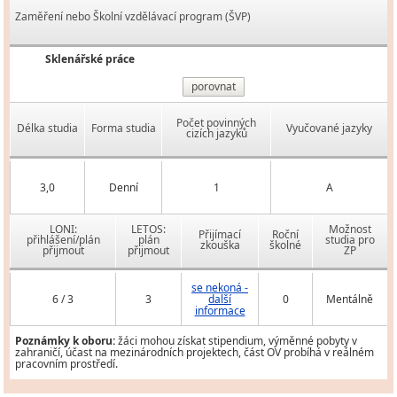
Zaměření nebo Školní vzdělávací program (ŠVP)
Sklenářské práce
porovnat
Počet povinných
Délka studia
Forma studia
Vyučované jazyky
cizích jazyků
3,0
Denní
1
A
LONI:
LETOS:
Možnost
Přijímací
Roční
přihlášení/plán
plán
studia pro
zkouška
školné
přijmout
přijmout
ZP
se nekoná -
6 / 3
3
další
0
Mentálně
informace
Poznámky k oboru:
žáci mohou získat stipendium, výměnné pobyty v
zahraničí, účast na mezinárodních projektech, část OV probíhá v reálném
pracovním prostředí.