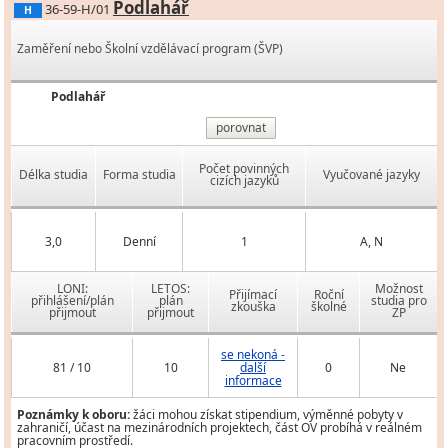
Podlahář
36-59-H/01
H
Zaměření nebo Školní vzdělávací program (ŠVP)
Podlahář
porovnat
Počet povinných
Délka studia
Forma studia
Vyučované jazyky
cizích jazyků
3,0
Denní
1
A, N
LONI:
LETOS:
Možnost
Přijímací
Roční
přihlášení/plán
plán
studia pro
zkouška
školné
přijmout
přijmout
ZP
se nekoná -
81 / 10
10
další
0
Ne
informace
Poznámky k oboru:
žáci mohou získat stipendium, výměnné pobyty v
zahraničí, účast na mezinárodních projektech, část OV probíhá v reálném
pracovním prostředí.