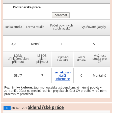
Podlahářské práce
porovnat
Počet povinných
Délka studia
Forma studia
Vyučované jazyky
cizích jazyků
3,0
Denní
1
A
LONI:
LETOS:
Možnost
Přijímací
Roční
přihlášení/plán
plán
studia pro
zkouška
školné
přijmout
přijmout
ZP
se nekoná -
53 / 7
7
další
0
Mentálně
informace
Poznámky k oboru:
žáci mohou získat stipendium, výměnné pobyty v
zahraničí, účast na mezinárodních projektech, část OV probíhá v reálném
pracovním prostředí.
Sklenářské práce
36-62-E/01
E