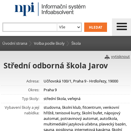
Úvodní strana
Volba podle školy
Škola
vytisknout
Střední odborná škola Jarov
Adresa:
Učňovská 100/1, Praha 9 - Hrdlořezy, 19000
Okres:
Praha 9
Typ školy:
střední škola, veřejná
Vybavení školy a její
studovna, školní klub, fitcentrum, venkovní
nabídka:
hřiště, tenisové kurty, školní bufet, nápojový
automat, potravinový automat, autoškola,
multimediální jazyková učebna, plavecký bazén,
sauna, posilovna, internetová kavárna, školní