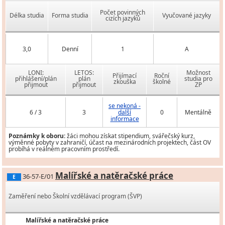
Počet povinných
Délka studia
Forma studia
Vyučované jazyky
cizích jazyků
3,0
Denní
1
A
LONI:
LETOS:
Možnost
Přijímací
Roční
přihlášení/plán
plán
studia pro
zkouška
školné
přijmout
přijmout
ZP
se nekoná -
6 / 3
3
další
0
Mentálně
informace
Poznámky k oboru:
žáci mohou získat stipendium, svářečský kurz,
výměnné pobyty v zahraničí, účast na mezinárodních projektech, část OV
probíhá v reálném pracovním prostředí.
Malířské a natěračské práce
36-57-E/01
E
Zaměření nebo Školní vzdělávací program (ŠVP)
Malířské a natěračské práce