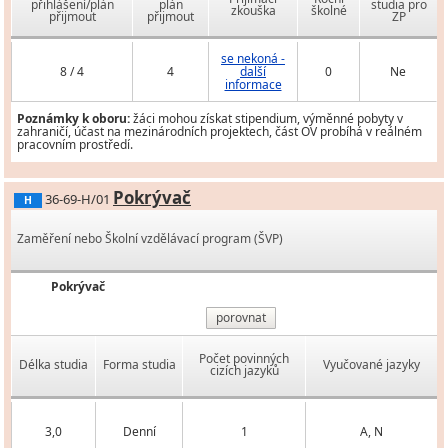
přihlášení/plán
plán
studia pro
zkouška
školné
přijmout
přijmout
ZP
se nekoná -
8 / 4
4
další
0
Ne
informace
Poznámky k oboru:
žáci mohou získat stipendium, výměnné pobyty v
zahraničí, účast na mezinárodních projektech, část OV probíhá v reálném
pracovním prostředí.
Pokrývač
36-69-H/01
H
Zaměření nebo Školní vzdělávací program (ŠVP)
Pokrývač
porovnat
Počet povinných
Délka studia
Forma studia
Vyučované jazyky
cizích jazyků
3,0
Denní
1
A, N