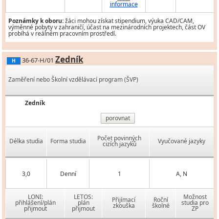
informace
Poznámky k oboru:
žáci mohou získat stipendium, výuka CAD/CAM,
výměnné pobyty v zahraničí, účast na mezinárodních projektech, část OV
probíhá v reálném pracovním prostředí.
Zedník
36-67-H/01
H
Zaměření nebo Školní vzdělávací program (ŠVP)
Zedník
porovnat
Počet povinných
Délka studia
Forma studia
Vyučované jazyky
cizích jazyků
3,0
Denní
1
A, N
LONI:
LETOS:
Možnost
Přijímací
Roční
přihlášení/plán
plán
studia pro
zkouška
školné
přijmout
přijmout
ZP