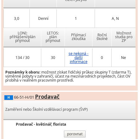
3,0
Denní
1
A, N
LONI:
LETOS:
Možnost
Přijímací
Roční
přihlášení/plán
plán
studia pro
zkouška
školné
přijmout
přijmout
ZP
se nekoná -
134 / 30
30
další
0
Ne
informace
Poznámky k oboru:
možnost získat řidičský průkaz skupiny T (zdarma T),
výměnné pobyty v zahraničí, účast na mezinárodních projektech, část OV
probíhá v reálném pracovním prostředí.
Prodavač
66-51-H/01
H
Zaměření nebo Školní vzdělávací program (ŠVP)
Prodavač - květinář, florista
porovnat