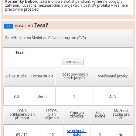
Poznámky k oboru:
žáci mohou získat stipendium, výměnné pobyty v
zahraničí, účast na mezinárodních projektech, část OV probíhá v reálném
pracovním prostředí.
Tesař
36-64-H/01
H
Zaměření nebo Školní vzdělávací program (ŠVP)
Tesař
porovnat
Počet povinných
Délka studia
Forma studia
Vyučované jazyky
cizích jazyků
3,0
Denní
1
A, N
LONI:
LETOS:
Možnost
Přijímací
Roční
přihlášení/plán
plán
studia pro
zkouška
školné
přijmout
přijmout
ZP
se nekoná -
69 / 12
12
další
0
Ne