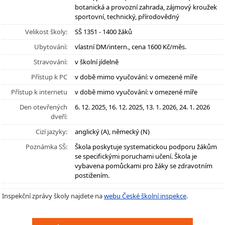
botanická a provozní zahrada, zájmový kroužek
sportovní, technický, přírodovědný
Velikost školy:
SŠ 1351 - 1400 žáků
Ubytování:
vlastní DM/intern., cena 1600 Kč/měs.
Stravování:
v školní jídelně
Přístup k PC
v době mimo vyučování: v omezené míře
Přístup k internetu
v době mimo vyučování: v omezené míře
Den otevřených
6. 12. 2025, 16. 12. 2025, 13. 1. 2026, 24. 1. 2026
dveří:
Cizí jazyky:
anglický (A), německý (N)
Poznámka SŠ:
Škola poskytuje systematickou podporu žákům
se specifickými poruchami učení. Škola je
vybavena pomůckami pro žáky se zdravotním
postižením.
Inspekční zprávy školy najdete na
webu České školní inspekce
.