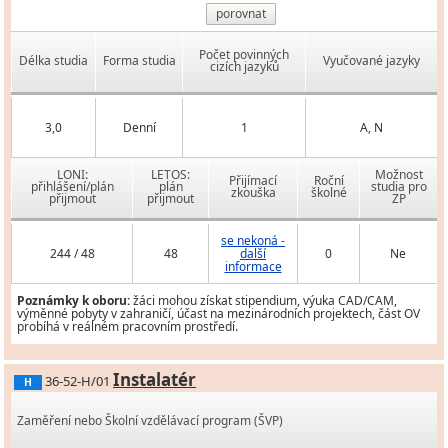
porovnat
Počet povinných
Délka studia
Forma studia
Vyučované jazyky
cizích jazyků
3,0
Denní
1
A, N
LONI:
LETOS:
Možnost
Přijímací
Roční
přihlášení/plán
plán
studia pro
zkouška
školné
přijmout
přijmout
ZP
se nekoná -
244 / 48
48
další
0
Ne
informace
Poznámky k oboru:
žáci mohou získat stipendium, výuka CAD/CAM,
výměnné pobyty v zahraničí, účast na mezinárodních projektech, část OV
probíhá v reálném pracovním prostředí.
Instalatér
36-52-H/01
H
Zaměření nebo Školní vzdělávací program (ŠVP)