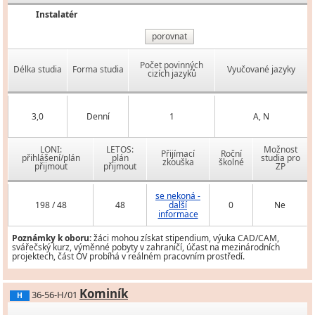
Instalatér
porovnat
Počet povinných
Délka studia
Forma studia
Vyučované jazyky
cizích jazyků
3,0
Denní
1
A, N
LONI:
LETOS:
Možnost
Přijímací
Roční
přihlášení/plán
plán
studia pro
zkouška
školné
přijmout
přijmout
ZP
se nekoná -
198 / 48
48
další
0
Ne
informace
Poznámky k oboru:
žáci mohou získat stipendium, výuka CAD/CAM,
svářečský kurz, výměnné pobyty v zahraničí, účast na mezinárodních
projektech, část OV probíhá v reálném pracovním prostředí.
Kominík
36-56-H/01
H