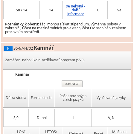
se nekoná -
58 / 14
14
další
0
Ne
informace
Poznámky k oboru:
žáci mohou získat stipendium, výměnné pobyty v
zahraničí, účast na mezinárodních projektech, část OV probíhá v reálném
pracovním prostředí.
Kamnář
36-67-H/02
H
Zaměření nebo Školní vzdělávací program (ŠVP)
Kamnář
porovnat
Počet povinných
Délka studia
Forma studia
Vyučované jazyky
cizích jazyků
3,0
Denní
1
A, N
LONI:
LETOS:
Možnost
Přijímací
Roční