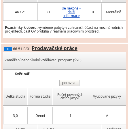
se nekoná -
46 / 21
21
další
0
Mentálně
informace
Poznámky k oboru:
výměnné pobyty v zahraničí, účast na mezinárodních
projektech, část OV probíhá v reálném pracovním prostředí.
Prodavačské práce
66-51-E/01
E
Zaměření nebo Školní vzdělávací program (ŠVP)
Květinář
porovnat
Počet povinných
Délka studia
Forma studia
Vyučované jazyky
cizích jazyků
3,0
Denní
1
A