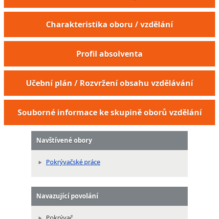
Charakteristika oboru / vzdělání
Profil absolventa
Učební plán / Rozvržení obsahu vzdělávání
Souborné informace ke skupině oborů vzdělání
Navštívené obory
Pokrývačské práce
Navazující povolání
Pokrývač