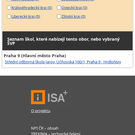
Královéhradecký kraj (0)
Ústecký kraj (0)
Liberecký kraj (0)
Zlínský kraj (0)
Seznam škol, které nabízejí tento obor, nebo vybraný
ŠVP
Praha 9 (Hlavní město Praha)
Střední odborná škola Jarov, Učňovská 100/1, Praha 9 - Hrdlořezy
O projektu
NPI ČR – obsah
TREXIMA – technické řešení