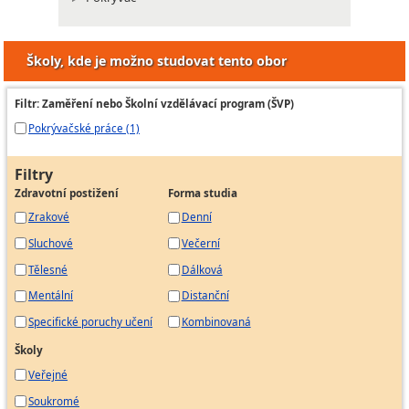
Školy, kde je možno studovat tento obor
Filtr: Zaměření nebo Školní vzdělávací program (ŠVP)
Pokrývačské práce (1)
Filtry
Zdravotní postižení
Forma studia
Zrakové
Denní
Sluchové
Večerní
Tělesné
Dálková
Mentální
Distanční
Specifické poruchy učení
Kombinovaná
Školy
Veřejné
Soukromé