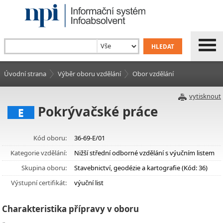
Úvodní strana
Výběr oboru vzdělání
Obor vzdělání
vytisknout
Pokrývačské práce
E
Kód oboru:
36-69-E/01
Kategorie vzdělání:
Nižší střední odborné vzdělání s výučním listem
Skupina oboru:
Stavebnictví, geodézie a kartografie (Kód: 36)
Výstupní certifikát:
výuční list
Charakteristika přípravy v oboru