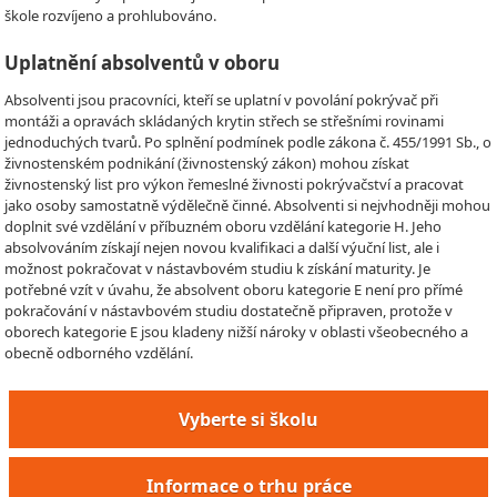
škole rozvíjeno a prohlubováno.
Uplatnění absolventů v oboru
Absolventi jsou pracovníci, kteří se uplatní v povolání pokrývač při
montáži a opravách skládaných krytin střech se střešními rovinami
jednoduchých tvarů. Po splnění podmínek podle zákona č. 455/1991 Sb., o
živnostenském podnikání (živnostenský zákon) mohou získat
živnostenský list pro výkon řemeslné živnosti pokrývačství a pracovat
jako osoby samostatně výdělečně činné. Absolventi si nejvhodněji mohou
doplnit své vzdělání v příbuzném oboru vzdělání kategorie H. Jeho
absolvováním získají nejen novou kvalifikaci a další výuční list, ale i
možnost pokračovat v nástavbovém studiu k získání maturity. Je
potřebné vzít v úvahu, že absolvent oboru kategorie E není pro přímé
pokračování v nástavbovém studiu dostatečně připraven, protože v
oborech kategorie E jsou kladeny nižší nároky v oblasti všeobecného a
obecně odborného vzdělání.
Vyberte si školu
Informace o trhu práce