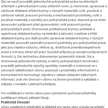
Žáci se naučí provádět jednoduché pokrývačské práce na sklonitých
střechách s jednoduchými tvary střešních rovin, tj. montovat, opravovat a
udržovat skládané střešní krytiny z různých materiálů; volit, používat a
udržovat nářadí, pracovní pomůcky a mechanizační prostředky; volit a
používat materiály a výrobky pro pokrývačské práce, dopravit je na místo
zpracování a připravit před zpracováním; volit pracovní postup
pokrývačských prací; zhotovovat podklad pod krytiny; pokládat a
upevňovat skládané krytiny na bednění a laťování; rozebírat a třídit
skládané krytiny pro další použití; opravovat skládané krytiny z různých
materiálů; posoudit optimální pracovní podmínky pro pokrývačské práce,
jako jsou teplota vzduchu, vlhkost aj.; dodržovat pravidla bezpečnosti
práce a ochrany zdraví při práci. Součástí přípravy je osvojení průpravných
činností, tj. číst technickou dokumentaci pozemních staveb, číst a
zhotovovat jednoduché výkresy a náčrty pokrývačských konstrukcí;
provádět jednoduché výpočty spotřeby materiálů a orientovat se v
cenových záležitostech oboru; pracovat s prostředky informačních a
komunikačních technologií, zejména v oblasti získávání odborných
informací; znát vliv činností v oboru na životní prostředí a nakládat s
odpady v souladu s platnými předpisy.
Pro vzdělávání v tomto oboru jsou významné vyučovací předměty
(vzdělávací oblasti) základní školy:
Praktické činnosti
Učivo uvedených předmětů je důležité pro tento obor a bude na střední