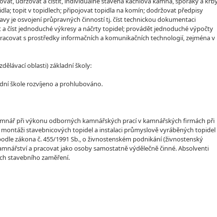
ovat, udržovat a čistit, individuálně stavěná kachlová kamna, sporáky a krby
la; topit v topidlech; připojovat topidla na komín; dodržovat předpisy
ravy je osvojení průpravných činností tj. číst technickou dokumentaci
t a číst jednoduché výkresy a náčrty topidel; provádět jednoduché výpočty
pracovat s prostředky informačních a komunikačních technologií, zejména v
lávací oblasti) základní školy:
dní škole rozvíjeno a prohlubováno.
ní kamnář při výkonu odborných kamnářských prací v kamnářských firmách při
l, montáži stavebnicových topidel a instalaci průmyslově vyráběných topidel
podle zákona č. 455/1991 Sb., o živnostenském podnikání (živnostenský
kamnářství a pracovat jako osoby samostatně výdělečně činné. Absolventi
ch stavebního zaměření.