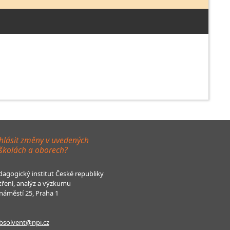
hlásit změny v uvedených
 školách a oborech?
agogický institut České republiky
tření, analýz a výzkumu
áměstí 25, Praha 1
bsolvent@npi.cz