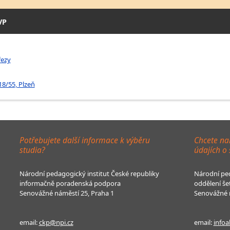
VP
řezy
18/55, Plzeň
Potřebujete další informace k výběru
Chcete na
studia?
údajích o
Národní pedagogický institut České republiky
Národní ped
informačně poradenská podpora
oddělení še
Senovážné náměstí 25, Praha 1
Senovážné n
email:
ckp@npi.cz
email:
infoa