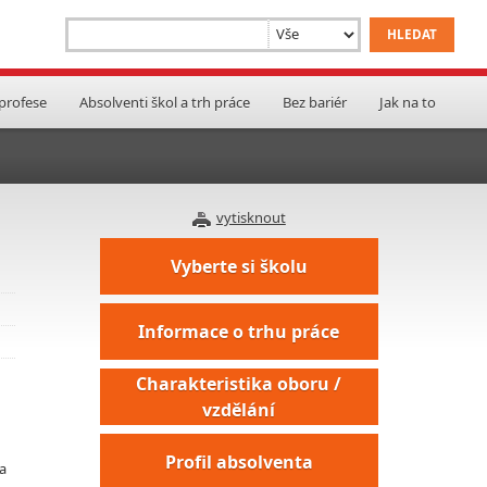
 profese
Absolventi škol a trh práce
Bez bariér
Jak na to
vytisknout
Vyberte si školu
Informace o trhu práce
Charakteristika oboru /
vzdělání
Profil absolventa
 a