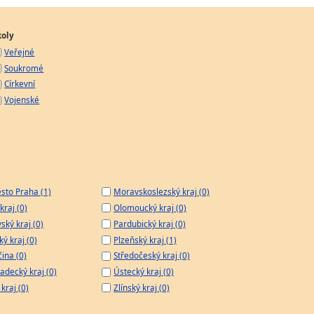
koly
Veřejné
Soukromé
Církevní
Vojenské
sto Praha (1)
Moravskoslezský kraj (0)
kraj (0)
Olomoucký kraj (0)
ský kraj (0)
Pardubický kraj (0)
ý kraj (0)
Plzeňský kraj (1)
čina (0)
Středočeský kraj (0)
adecký kraj (0)
Ústecký kraj (0)
kraj (0)
Zlínský kraj (0)