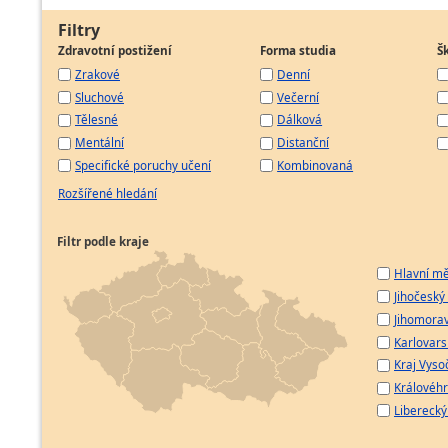
Filtry
Zdravotní postižení
Forma studia
Š
Zrakové
Denní
Sluchové
Večerní
Tělesné
Dálková
Mentální
Distanční
Specifické poruchy učení
Kombinovaná
Rozšířené hledání
Filtr podle kraje
Hlavní mě
Jihočeský 
Jihomorav
Karlovarsk
Kraj Vyso
Královéhr
Liberecký 