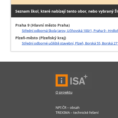
Seznam škol, které nabízejí tento obor, nebo vybraný Š
Praha 9 (Hlavní město Praha)
Střední odborná škola Jarov, Učňovská 100/1, Praha 9 - Hrdlo
Plzeň-město (Plzeňský kraj)
Střední odborné učiliště stavební, Plzeň, Borská 55, Borská 27
O projektu
NPI ČR – obsah
TREXIMA – technické řešení