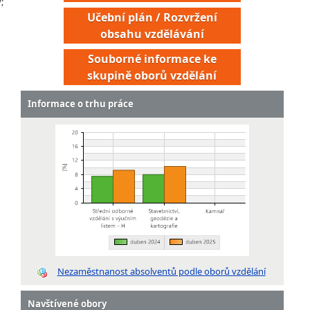
;
Učební plán / Rozvržení
obsahu vzdělávání
Souborné informace ke
skupině oborů vzdělání
Informace o trhu práce
Nezaměstnanost absolventů podle oborů vzdělání
Navštívené obory