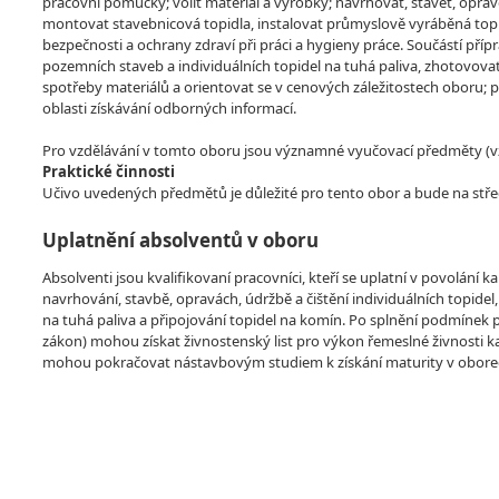
pracovní pomůcky; volit materiál a výrobky; navrhovat, stavět, oprav
montovat stavebnicová topidla, instalovat průmyslově vyráběná topid
bezpečnosti a ochrany zdraví při práci a hygieny práce. Součástí příp
pozemních staveb a individuálních topidel na tuhá paliva, zhotovova
spotřeby materiálů a orientovat se v cenových záležitostech oboru; 
oblasti získávání odborných informací.
Pro vzdělávání v tomto oboru jsou významné vyučovací předměty (vzdě
Praktické činnosti
Učivo uvedených předmětů je důležité pro tento obor a bude na stře
Uplatnění absolventů v oboru
Absolventi jsou kvalifikovaní pracovníci, kteří se uplatní v povolá
navrhování, stavbě, opravách, údržbě a čištění individuálních topide
na tuhá paliva a připojování topidel na komín. Po splnění podmínek 
zákon) mohou získat živnostenský list pro výkon řemeslné živnosti 
mohou pokračovat nástavbovým studiem k získání maturity v obore