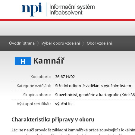
Úvodní strana
Výběr oboru vzdělání
Obor vzdělání
Kamnář
H
Kód oboru:
36-67-H/02
Kategorie vzdělání:
Střední odborné vzdělání s výučním listem
Skupina oboru:
Stavebnictví, geodézie a kartografie (Kód: 36
Výstupní certifikát:
výuční list
Charakteristika přípravy v oboru
Žáci se naučí provádět základní kamnářské práce související s lokálními 