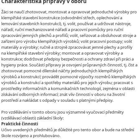
Charakteristika přípravy v oboru
Žáci se naučí zhotovovat, montovat a opravovat jednoduché výrobky pro
klempířské stavební konstrukce (odvodnění střech, oplechování a
lemování stavebních konstrukcí), tj. volit, používat a udržovat nástroje,
nářadí, ruční mechanizované nářadí a pracovní pomůcky pro ruční
zpracování jemných plechů a profilů; volit, seřizovat a obsluhovat stroje a
zařízení pro výrobu klempířských výrobků; volit pracovní postupy; volit
materiály a výrobky; ručně a strojně zpracovávat jemné plechy a profily
na klempířské stavební výrobky; montovat a opravovat výrobky a
konstrukce; dodržovat předpisy bezpečnosti a ochrany zdraví při práci a
hygieny práce. Součástí přípravy je osvojení průpravných činností, tj. číst a
zhotovovat pomocné dílenské náčrty jednoduchých klempířských
výrobků a konstrukcí; provádět pomocné výpočty rozměrů klempířských
výrobků a konstrukcí a spotřeby materiálů pro jejich výrobu; pracovat s
prostředky informačních a komunikačních technologií, zejména v oblasti
získávání odborných informací; znát vliv činností v oboru na životní
prostředí a nakládat s odpady v souladu s platnými předpisy.
Pro vzdělávání v tomto oboru jsou významné vyučovací předměty
(vzdělávací oblasti) základní školy:
Praktické činnosti
Učivo uvedených předmětů je důležité pro tento obor a bude na střední
škole rozvíjeno a prohlubováno.