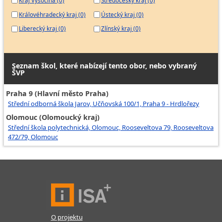
Kraj Vysočina (0)
Středočeský kraj (0)
Královéhradecký kraj (0)
Ústecký kraj (0)
Liberecký kraj (0)
Zlínský kraj (0)
Seznam škol, které nabízejí tento obor, nebo vybraný
ŠVP
Praha 9 (Hlavní město Praha)
Střední odborná škola Jarov, Učňovská 100/1, Praha 9 - Hrdlořezy
Olomouc (Olomoucký kraj)
Střední škola polytechnická, Olomouc, Rooseveltova 79, Rooseveltova
472/79, Olomouc
O projektu