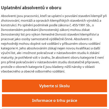
Uplatnění absolventů v oboru
Absolventi jsou pracovníci, kteří se uplatní v povolání stavební klempíř při
zhotovování, montáži a opravách klempířských stavebních výrobků a
konstrukcí. Po splnění podmínek podle zákona č. 455/1991 Sb., o
živnostenském podnikání (živnostenský zákon) mohou získat
živnostenský list pro výkon řemeslné živnosti stavební klempířství a
pracovat jako osoby samostatně výdělečně činné. Absolventi si
nejvhodněji mohou doplnit své vzdělání v příbuzném oboru vzdělání
kategorie H. Jeho absolvováním získají nejen novou kvalifikaci a další
výuční list, ale i možnost pokračovat v nástavbovém studiu k získání
maturity. Je potřebné vzít v úvahu, že absolvent oboru kategorie E není
pro přímé pokračování v nástavbovém studiu dostatečně připraven,
protože v oborech kategorie E jsou kladeny nižší nároky v oblasti
všeobecného a obecně odborného vzdělání.
Vyberte si školu
Informace o trhu práce