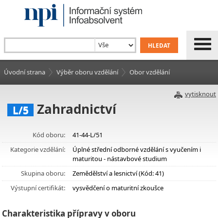
Úvodní strana
Výběr oboru vzdělání
Obor vzdělání
vytisknout
Zahradnictví
L/5
Kód oboru:
41-44-L/51
Kategorie vzdělání:
Úplné střední odborné vzdělání s vyučením i
maturitou - nástavbové studium
Skupina oboru:
Zemědělství a lesnictví (Kód: 41)
Výstupní certifikát:
vysvědčení o maturitní zkoušce
Charakteristika přípravy v oboru