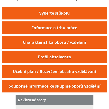
Vyberte si školu
Informace o trhu práce
Charakteristika oboru / vzdělání
Profil absolventa
Učební plán / Rozvržení obsahu vzdělávání
Souborné informace ke skupině oborů vzdělání
Navštívené obory