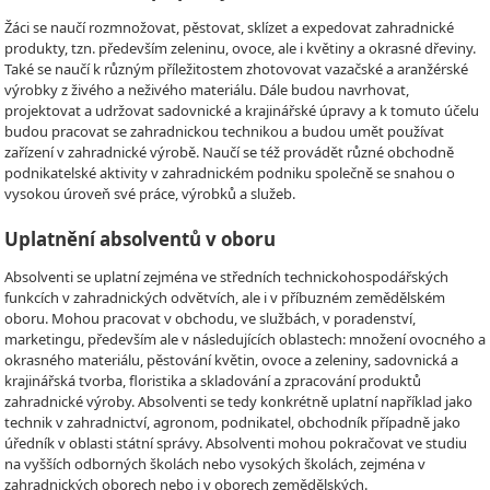
Žáci se naučí rozmnožovat, pěstovat, sklízet a expedovat zahradnické
produkty, tzn. především zeleninu, ovoce, ale i květiny a okrasné dřeviny.
Také se naučí k různým příležitostem zhotovovat vazačské a aranžérské
výrobky z živého a neživého materiálu. Dále budou navrhovat,
projektovat a udržovat sadovnické a krajinářské úpravy a k tomuto účelu
budou pracovat se zahradnickou technikou a budou umět používat
zařízení v zahradnické výrobě. Naučí se též provádět různé obchodně
podnikatelské aktivity v zahradnickém podniku společně se snahou o
vysokou úroveň své práce, výrobků a služeb.
Uplatnění absolventů v oboru
Absolventi se uplatní zejména ve středních technickohospodářských
funkcích v zahradnických odvětvích, ale i v příbuzném zemědělském
oboru. Mohou pracovat v obchodu, ve službách, v poradenství,
marketingu, především ale v následujících oblastech: množení ovocného a
okrasného materiálu, pěstování květin, ovoce a zeleniny, sadovnická a
krajinářská tvorba, floristika a skladování a zpracování produktů
zahradnické výroby. Absolventi se tedy konkrétně uplatní například jako
technik v zahradnictví, agronom, podnikatel, obchodník případně jako
úředník v oblasti státní správy. Absolventi mohou pokračovat ve studiu
na vyšších odborných školách nebo vysokých školách, zejména v
zahradnických oborech nebo i v oborech zemědělských.