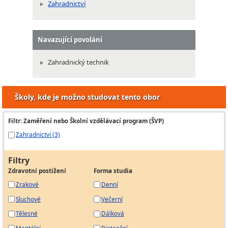
Zahradnictví
Navazující povolání
Zahradnický technik
Školy, kde je možno studovat tento obor
Filtr: Zaměření nebo Školní vzdělávací program (ŠVP)
Zahradnictví (3)
Filtry
Zdravotní postižení
Forma studia
Zrakové
Denní
Sluchové
Večerní
Tělesné
Dálková
Mentální
Distanční