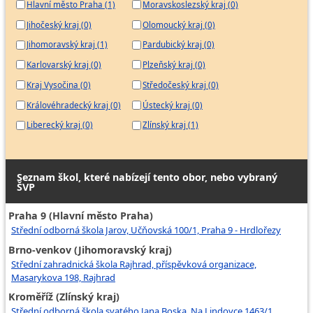
Hlavní město Praha (1)
Moravskoslezský kraj (0)
Jihočeský kraj (0)
Olomoucký kraj (0)
Jihomoravský kraj (1)
Pardubický kraj (0)
Karlovarský kraj (0)
Plzeňský kraj (0)
Kraj Vysočina (0)
Středočeský kraj (0)
Královéhradecký kraj (0)
Ústecký kraj (0)
Liberecký kraj (0)
Zlínský kraj (1)
Seznam škol, které nabízejí tento obor, nebo vybraný
ŠVP
Praha 9 (Hlavní město Praha)
Střední odborná škola Jarov, Učňovská 100/1, Praha 9 - Hrdlořezy
Brno-venkov (Jihomoravský kraj)
Střední zahradnická škola Rajhrad, příspěvková organizace,
Masarykova 198, Rajhrad
Kroměříž (Zlínský kraj)
Střední odborná škola svatého Jana Boska, Na Lindovce 1463/1,