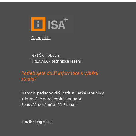
O projektu
NPI ČR – obsah
TREXIMA – technické řešení
Potřebujete další informace k výběru
studia?
Národní pedagogický institut České republiky
informačně poradenská podpora
Senovážné náměstí 25, Praha 1
email:
ckp@npi.cz