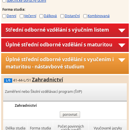
Specifické poruchy učení
Forma studia
:
Denní
Večerní
Dálková
Distanční
Kombinovaná
Střední odborné vzdělání s výučním listem
Úplné střední odborné vzdělání s maturitou
Úplné střední odborné vzdělání s vyučením i
maturitou - nástavbové studium
Zahradnictví
41-44-L/51
L/5
Zaměření nebo Školní vzdělávací program (ŠVP)
Zahradnictví
porovnat
Počet povinných
Délka studia
Forma studia
Vyučované jazyky
cizích jazyků