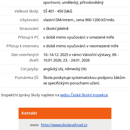
sportovní, umělecký, přírodovědný
Velikost školy:
SŠ 401 - 450 žáků
Ubytování:
vlastní DM/intern., cena 900-1200 Kč/měs.
Stravování:
v školní jídelně
Přístup k PC
v době mimo vyučování: v omezené míře
Přístup k internetu
v době mimo vyučování: v neomezené míře
Den otevřených
10.-14.12. 2025 v rámci Vánoční výstavy, 09. -
dveří:
10.01 2026, 23. - 24.01. 2026
Cizí jazyky:
anglický (A), německý (N)
Poznámka SŠ:
Škola poskytuje systematickou podporu žákům
se specifickými poruchami učení.
Inspekční zprávy školy najdete na
webu České školní inspekce
.
Kontakt
www
http://www.skolarajhrad.cz