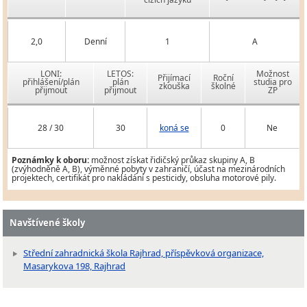
2,0
Denní
1
A
LONI:
LETOS:
Možnost
Přijímací
Roční
přihlášení/plán
plán
studia pro
zkouška
školné
přijmout
přijmout
ZP
28 / 30
30
koná se
0
Ne
Poznámky k oboru:
možnost získat řidičský průkaz skupiny A, B
(zvýhodněně A, B), výměnné pobyty v zahraničí, účast na mezinárodních
projektech, certifikát pro nakládání s pesticidy, obsluha motorové pily.
Navštívené školy
Střední zahradnická škola Rajhrad, příspěvková organizace,
Masarykova 198, Rajhrad