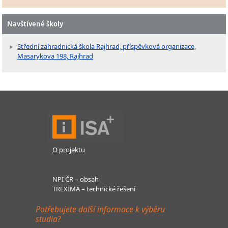
Navštívené školy
Střední zahradnická škola Rajhrad, příspěvková organizace,
Masarykova 198, Rajhrad
O projektu
NPI ČR – obsah
TREXIMA – technické řešení
Potřebujete další informace k výběru
studia?