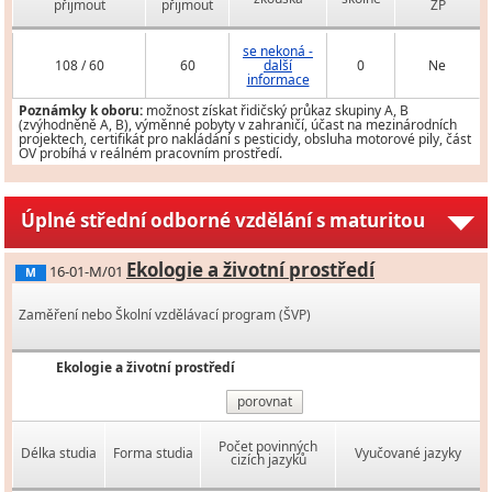
přijmout
přijmout
ZP
se nekoná -
108 / 60
60
další
0
Ne
informace
Poznámky k oboru:
možnost získat řidičský průkaz skupiny A, B
(zvýhodněně A, B), výměnné pobyty v zahraničí, účast na mezinárodních
projektech, certifikát pro nakládání s pesticidy, obsluha motorové pily, část
OV probíhá v reálném pracovním prostředí.
Úplné střední odborné vzdělání s maturitou
Ekologie a životní prostředí
16-01-M/01
M
Zaměření nebo Školní vzdělávací program (ŠVP)
Ekologie a životní prostředí
porovnat
Počet povinných
Délka studia
Forma studia
Vyučované jazyky
cizích jazyků