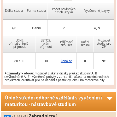
Počet povinných
Délka studia
Forma studia
Vyučované jazyky
cizích jazyků
4,0
Denní
2
A, N
LONI:
LETOS:
Možnost
Přijímací
Roční
přihlášení/plán
plán
studia pro
zkouška
školné
přijmout
přijmout
ZP
80 / 30
30
koná se
0
Ne
Poznámky k oboru:
možnost získat řidičský průkaz skupiny A, B
(zvýhodněně A, B), výměnné pobyty v zahraničí, účast na mezinárodních
projektech, certifikát pro nakládání s pesticidy, obsluha motorové pily.
Úplné střední odborné vzdělání s vyučením i
maturitou - nástavbové studium
Zahradnictví
41-44-L/51
L/5