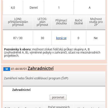
4,0
Denní
1
A
LONI:
LETOS:
Možnost
Přijímací
Roční
přihlášení/plán
plán
studia pro
zkouška
školné
přijmout
přijmout
ZP
87 / 30
30
koná se
0
Ne
Poznámky k oboru:
možnost získat řidičský průkaz skupiny A, B
(zvýhodněně A, B), výměnné pobyty v zahraničí, účast na mezinárodních
projektech.
Zahradnictví
41-44-M/01
M
Zaměření nebo Školní vzdělávací program (ŠVP)
Zahradnictví
porovnat
Počet povinných