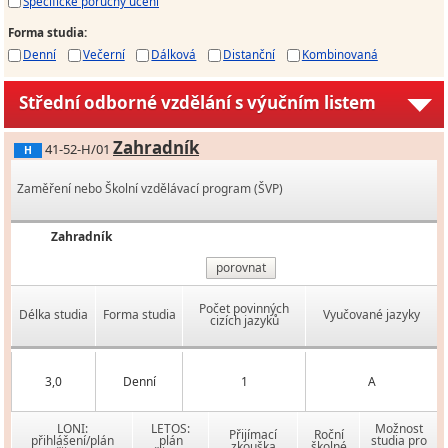
Specifické poruchy učení
Forma studia
:
Denní
Večerní
Dálková
Distanční
Kombinovaná
Střední odborné vzdělání s výučním listem
Zahradník
41-52-H/01
H
Zaměření nebo Školní vzdělávací program (ŠVP)
Zahradník
porovnat
Počet povinných
Délka studia
Forma studia
Vyučované jazyky
cizích jazyků
3,0
Denní
1
A
LONI:
LETOS:
Možnost
Přijímací
Roční
přihlášení/plán
plán
studia pro
zkouška
školné