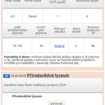
Délka studia
Forma studia
Vyučované jazyky
cizích jazyků
4,0
Denní
1
A
LONI:
LETOS:
Možnost
Přijímací
Roční
přihlášení/plán
plán
studia pro
zkouška
školné
přijmout
přijmout
ZP
76 / 30
30
koná se
0
Ne
Poznámky k oboru:
možnost získat řidičský průkaz skupiny A, B (zdarma
A, B), výměnné pobyty v zahraničí, účast na mezinárodních projektech,
certifikát pro nakládání s pesticidy, obsluha motorové pily.
Přírodovědné lyceum
78-42-M/05
M
Zaměření nebo Školní vzdělávací program (ŠVP)
Přírodovědné lyceum
porovnat