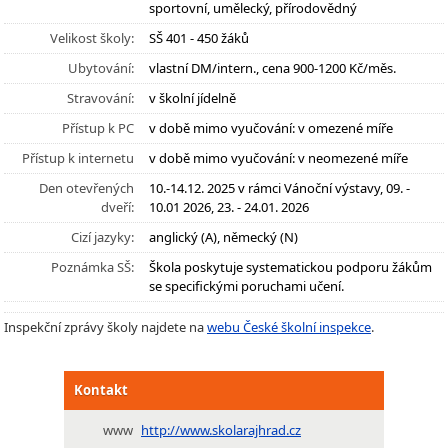
sportovní, umělecký, přírodovědný
Velikost školy:
SŠ 401 - 450 žáků
Ubytování:
vlastní DM/intern., cena 900-1200 Kč/měs.
Stravování:
v školní jídelně
Přístup k PC
v době mimo vyučování: v omezené míře
Přístup k internetu
v době mimo vyučování: v neomezené míře
Den otevřených
10.-14.12. 2025 v rámci Vánoční výstavy, 09. -
dveří:
10.01 2026, 23. - 24.01. 2026
Cizí jazyky:
anglický (A), německý (N)
Poznámka SŠ:
Škola poskytuje systematickou podporu žákům
se specifickými poruchami učení.
Inspekční zprávy školy najdete na
webu České školní inspekce
.
Kontakt
www
http://www.skolarajhrad.cz