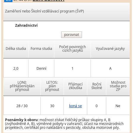
Zaměření nebo Školní vzdělávací program (ŠVP)
Zahradnictví
porovnat
Počet povinných
Délka studia
Forma studia
Vyučované jazyky
cizích jazyků
2,0
Denní
1
A
LONI:
LETOS:
Možnost
Přijímací
Roční
přihlášení/plán
plán
studia pro
zkouška
školné
přijmout
přijmout
ZP
28 / 30
30
koná se
0
Ne
Poznámky k oboru:
možnost získat řidičský průkaz skupiny A, B
(zvýhodněně A, B), výměnné pobyty v zahraničí, účast na mezinárodních
projektech, certifikát pro nakládání s pesticidy, obsluha motorové pily.