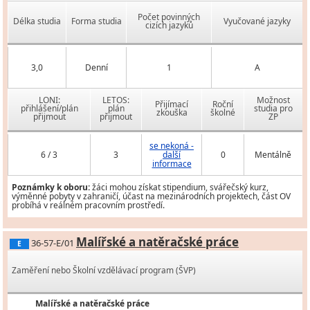
Počet povinných
Délka studia
Forma studia
Vyučované jazyky
cizích jazyků
3,0
Denní
1
A
LONI:
LETOS:
Možnost
Přijímací
Roční
přihlášení/plán
plán
studia pro
zkouška
školné
přijmout
přijmout
ZP
se nekoná -
6 / 3
3
další
0
Mentálně
informace
Poznámky k oboru:
žáci mohou získat stipendium, svářečský kurz,
výměnné pobyty v zahraničí, účast na mezinárodních projektech, část OV
probíhá v reálném pracovním prostředí.
Malířské a natěračské práce
36-57-E/01
E
Zaměření nebo Školní vzdělávací program (ŠVP)
Malířské a natěračské práce