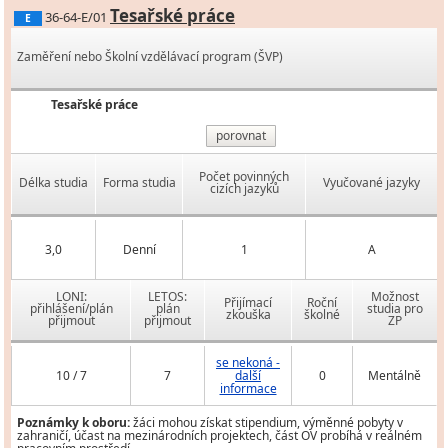
Tesařské práce
36-64-E/01
E
Zaměření nebo Školní vzdělávací program (ŠVP)
Tesařské práce
porovnat
Počet povinných
Délka studia
Forma studia
Vyučované jazyky
cizích jazyků
3,0
Denní
1
A
LONI:
LETOS:
Možnost
Přijímací
Roční
přihlášení/plán
plán
studia pro
zkouška
školné
přijmout
přijmout
ZP
se nekoná -
10 / 7
7
další
0
Mentálně
informace
Poznámky k oboru:
žáci mohou získat stipendium, výměnné pobyty v
zahraničí, účast na mezinárodních projektech, část OV probíhá v reálném