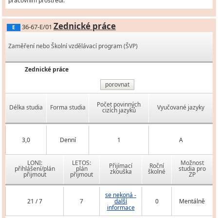
pracovním prostředí.
Zednické práce
36-67-E/01
E
Zaměření nebo Školní vzdělávací program (ŠVP)
Zednické práce
porovnat
Počet povinných
Délka studia
Forma studia
Vyučované jazyky
cizích jazyků
3,0
Denní
1
A
LONI:
LETOS:
Možnost
Přijímací
Roční
přihlášení/plán
plán
studia pro
zkouška
školné
přijmout
přijmout
ZP
se nekoná -
21 / 7
7
další
0
Mentálně
informace