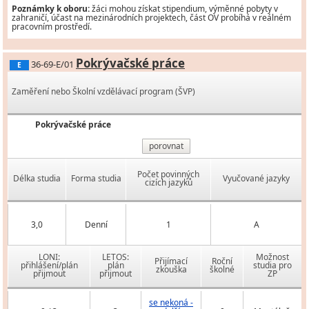
Poznámky k oboru:
žáci mohou získat stipendium, výměnné pobyty v
zahraničí, účast na mezinárodních projektech, část OV probíhá v reálném
pracovním prostředí.
Pokrývačské práce
36-69-E/01
E
Zaměření nebo Školní vzdělávací program (ŠVP)
Pokrývačské práce
porovnat
Počet povinných
Délka studia
Forma studia
Vyučované jazyky
cizích jazyků
3,0
Denní
1
A
LONI:
LETOS:
Možnost
Přijímací
Roční
přihlášení/plán
plán
studia pro
zkouška
školné
přijmout
přijmout
ZP
se nekoná -