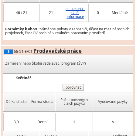
se nekoná -
46 / 21
21
další
0
Mentálně
informace
Poznámky k oboru:
výměnné pobyty v zahraničí, účast na mezinárodních
projektech, část OV probíhá v reálném pracovním prostředí.
Prodavačské práce
66-51-E/01
E
Zaměření nebo Školní vzdělávací program (ŠVP)
Květinář
porovnat
Počet povinných
Délka studia
Forma studia
Vyučované jazyky
cizích jazyků
3,0
Denní
1
A