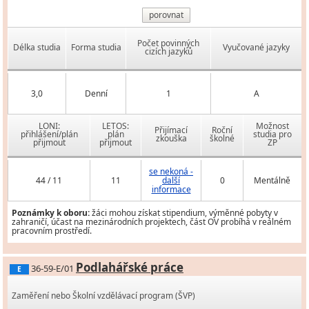
porovnat
Počet povinných
Délka studia
Forma studia
Vyučované jazyky
cizích jazyků
3,0
Denní
1
A
LONI:
LETOS:
Možnost
Přijímací
Roční
přihlášení/plán
plán
studia pro
zkouška
školné
přijmout
přijmout
ZP
se nekoná -
44 / 11
11
další
0
Mentálně
informace
Poznámky k oboru:
žáci mohou získat stipendium, výměnné pobyty v
zahraničí, účast na mezinárodních projektech, část OV probíhá v reálném
pracovním prostředí.
Podlahářské práce
36-59-E/01
E
Zaměření nebo Školní vzdělávací program (ŠVP)