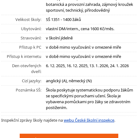
botanická a provozní zahrada, zájmový kroužek
sportovní, technický, přírodovědný
Velikost školy:
SŠ 1351 - 1400 žáků
Ubytování:
vlastní DM/intern., cena 1600 Kč/měs.
Stravování:
v školní jídelně
Přístup k PC
v době mimo vyučování: v omezené míře
Přístup k internetu
v době mimo vyučování: v omezené míře
Den otevřených
6. 12. 2025, 16. 12. 2025, 13. 1. 2026, 24. 1. 2026
dveří:
Cizí jazyky:
anglický (A), německý (N)
Poznámka SŠ:
Škola poskytuje systematickou podporu žákům
se specifickými poruchami učení. Škola je
vybavena pomůckami pro žáky se zdravotním
postižením.
Inspekční zprávy školy najdete na
webu České školní inspekce
.