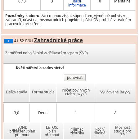
0 / 3
3
další
0
Mentálně
informace
Poznámky k oboru:
žáci mohou získat stipendium, výměnné pobyty v
zahraničí, účast na mezinárodních projektech, část OV probíhá v reálném
pracovním prostředí.
Zahradnické práce
41-52-E/01
E
Zaměření nebo Školní vzdělávací program (ŠVP)
Květinářství a sadovnictví
porovnat
Počet povinných
Délka studia
Forma studia
Vyučované jazyky
cizích jazyků
3,0
Denní
1
A
LONI:
LETOS:
Možnost
Přijímací
Roční
přihlášení/plán
plán
studia pro
zkouška
školné
přijmout
přijmout
ZP