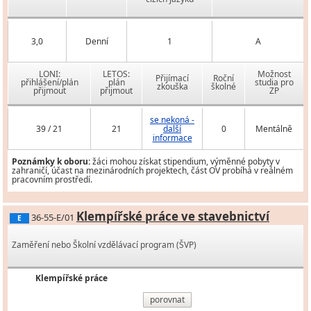
3,0
Denní
1
A
LONI:
LETOS:
Možnost
Přijímací
Roční
přihlášení/plán
plán
studia pro
zkouška
školné
přijmout
přijmout
ZP
se nekoná -
39 / 21
21
další
0
Mentálně
informace
Poznámky k oboru:
žáci mohou získat stipendium, výměnné pobyty v
zahraničí, účast na mezinárodních projektech, část OV probíhá v reálném
pracovním prostředí.
Klempířské práce ve stavebnictví
36-55-E/01
E
Zaměření nebo Školní vzdělávací program (ŠVP)
Klempířské práce
porovnat