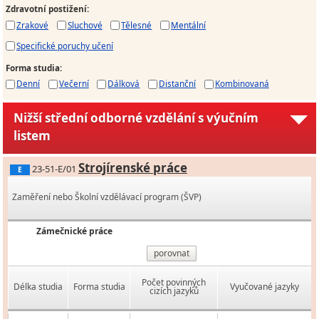
Zdravotní postižení
:
Zrakové
Sluchové
Tělesné
Mentální
Specifické poruchy učení
Forma studia
:
Denní
Večerní
Dálková
Distanční
Kombinovaná
Nižší střední odborné vzdělání s výučním
listem
Strojírenské práce
23-51-E/01
E
Zaměření nebo Školní vzdělávací program (ŠVP)
Zámečnické práce
porovnat
Počet povinných
Délka studia
Forma studia
Vyučované jazyky
cizích jazyků