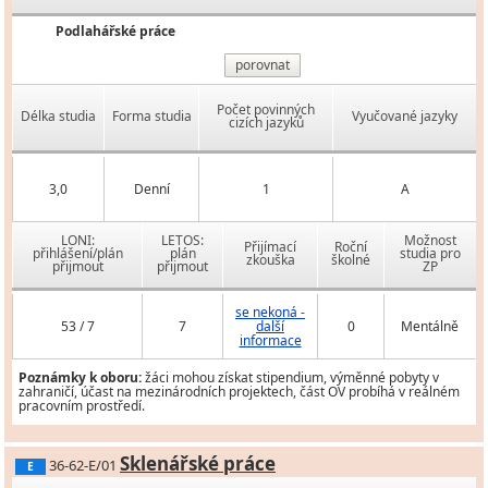
Podlahářské práce
porovnat
Počet povinných
Délka studia
Forma studia
Vyučované jazyky
cizích jazyků
3,0
Denní
1
A
LONI:
LETOS:
Možnost
Přijímací
Roční
přihlášení/plán
plán
studia pro
zkouška
školné
přijmout
přijmout
ZP
se nekoná -
53 / 7
7
další
0
Mentálně
informace
Poznámky k oboru:
žáci mohou získat stipendium, výměnné pobyty v
zahraničí, účast na mezinárodních projektech, část OV probíhá v reálném
pracovním prostředí.
Sklenářské práce
36-62-E/01
E