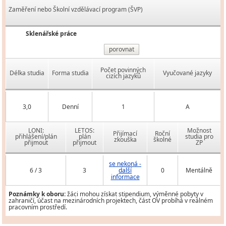
Zaměření nebo Školní vzdělávací program (ŠVP)
Sklenářské práce
porovnat
Počet povinných
Délka studia
Forma studia
Vyučované jazyky
cizích jazyků
3,0
Denní
1
A
LONI:
LETOS:
Možnost
Přijímací
Roční
přihlášení/plán
plán
studia pro
zkouška
školné
přijmout
přijmout
ZP
se nekoná -
6 / 3
3
další
0
Mentálně
informace
Poznámky k oboru:
žáci mohou získat stipendium, výměnné pobyty v
zahraničí, účast na mezinárodních projektech, část OV probíhá v reálném
pracovním prostředí.