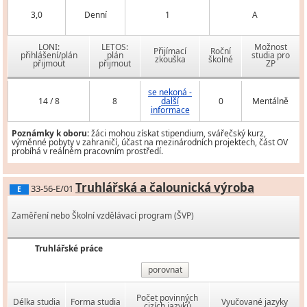
3,0
Denní
1
A
LONI:
LETOS:
Možnost
Přijímací
Roční
přihlášení/plán
plán
studia pro
zkouška
školné
přijmout
přijmout
ZP
se nekoná -
14 / 8
8
další
0
Mentálně
informace
Poznámky k oboru:
žáci mohou získat stipendium, svářečský kurz,
výměnné pobyty v zahraničí, účast na mezinárodních projektech, část OV
probíhá v reálném pracovním prostředí.
Truhlářská a čalounická výroba
33-56-E/01
E
Zaměření nebo Školní vzdělávací program (ŠVP)
Truhlářské práce
porovnat
Počet povinných
Délka studia
Forma studia
Vyučované jazyky
cizích jazyků