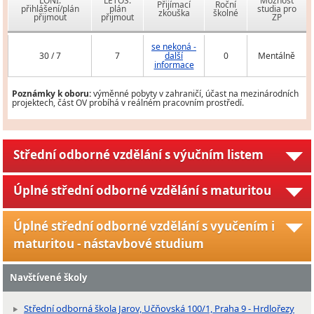
LONI:
LETOS:
Možnost
Přijímací
Roční
přihlášení/plán
plán
studia pro
zkouška
školné
přijmout
přijmout
ZP
se nekoná -
30 / 7
7
další
0
Mentálně
informace
Poznámky k oboru:
výměnné pobyty v zahraničí, účast na mezinárodních
projektech, část OV probíhá v reálném pracovním prostředí.
Střední odborné vzdělání s výučním listem
Úplné střední odborné vzdělání s maturitou
Úplné střední odborné vzdělání s vyučením i
maturitou - nástavbové studium
Navštívené školy
Střední odborná škola Jarov, Učňovská 100/1, Praha 9 - Hrdlořezy