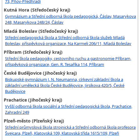
73, Pňov-Předhradí
Kutná Hora (Středočeský kraj)
Gymnázium a Střední odborná škola pedagogická, Čáslav, Masarykova
248, Masarykova 248/24, Čáslav
Mladá Boleslav (Středočeský kraj)
Střední pedagogická škola a Střední odborná škola služeb Mladá
Boleslav, příspěvková organizace, Na Karmeli 206/11, Mladá Boleslav
Příbram (Středočeský kraj)
Střední škola pedagogiky, cestovního ruchu a gastronomie Příbram,
příspěvková organizace, Gen. R. Tesaříka 114, Příbram
České Budějovice (Jihočeský kraj)
Biskupské gymnázium J. N. Neumanna, církevní základní škola a
základní umělecká škola České Budějovice, Jirsíkova 420/5, České
Budějovice
Prachatice (Jihočeský kraj)
Vyšší odborná škola sociální a Střední pedagogická škola, Prachatice,
Zahradní 249
Plzeň-město (Plzeňský kraj)
Střední průmyslová škola strojnická a Střední odborná škola profesora
Švejcara, Plzeň, Klatovská 109, Klatovská třída 1615/109, Plzeň