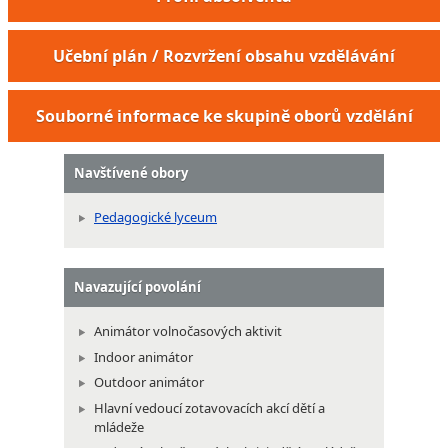
Učební plán / Rozvržení obsahu vzdělávání
Souborné informace ke skupině oborů vzdělání
Navštívené obory
Pedagogické lyceum
Navazující povolání
Animátor volnočasových aktivit
Indoor animátor
Outdoor animátor
Hlavní vedoucí zotavovacích akcí dětí a
mládeže