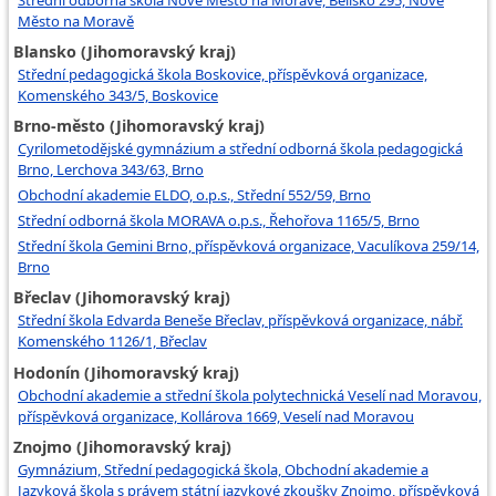
Střední odborná škola Nové Město na Moravě, Bělisko 295, Nové
Město na Moravě
Blansko (Jihomoravský kraj)
Střední pedagogická škola Boskovice, příspěvková organizace,
Komenského 343/5, Boskovice
Brno-město (Jihomoravský kraj)
Cyrilometodějské gymnázium a střední odborná škola pedagogická
Brno, Lerchova 343/63, Brno
Obchodní akademie ELDO, o.p.s., Střední 552/59, Brno
Střední odborná škola MORAVA o.p.s., Řehořova 1165/5, Brno
Střední škola Gemini Brno, příspěvková organizace, Vaculíkova 259/14,
Brno
Břeclav (Jihomoravský kraj)
Střední škola Edvarda Beneše Břeclav, příspěvková organizace, nábř.
Komenského 1126/1, Břeclav
Hodonín (Jihomoravský kraj)
Obchodní akademie a střední škola polytechnická Veselí nad Moravou,
příspěvková organizace, Kollárova 1669, Veselí nad Moravou
Znojmo (Jihomoravský kraj)
Gymnázium, Střední pedagogická škola, Obchodní akademie a
Jazyková škola s právem státní jazykové zkoušky Znojmo, příspěvková