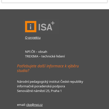
O projektu
NPI ČR – obsah
TREXIMA – technické řešení
Potřebujete další informace k výběru
studia?
Národní pedagogický institut České republiky
informačně poradenská podpora
Senovážné náměstí 25, Praha 1
email:
ckp@npi.cz