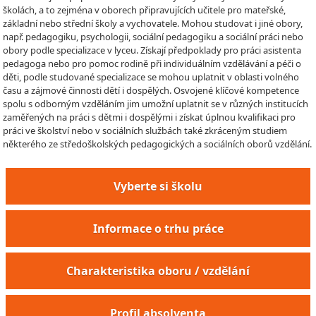
školách, a to zejména v oborech připravujících učitele pro mateřské,
základní nebo střední školy a vychovatele. Mohou studovat i jiné obory,
např. pedagogiku, psychologii, sociální pedagogiku a sociální práci nebo
obory podle specializace v lyceu. Získají předpoklady pro práci asistenta
pedagoga nebo pro pomoc rodině při individuálním vzdělávání a péči o
děti, podle studované specializace se mohou uplatnit v oblasti volného
času a zájmové činnosti dětí i dospělých. Osvojené klíčové kompetence
spolu s odborným vzděláním jim umožní uplatnit se v různých institucích
zaměřených na práci s dětmi i dospělými i získat úplnou kvalifikaci pro
práci ve školství nebo v sociálních službách také zkráceným studiem
některého ze středoškolských pedagogických a sociálních oborů vzdělání.
Vyberte si školu
Informace o trhu práce
Charakteristika oboru / vzdělání
Profil absolventa