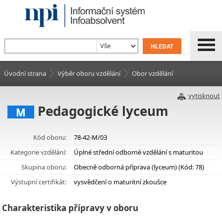
Úvodní strana
Výběr oboru vzdělání
Obor vzdělání
vytisknout
Pedagogické lyceum
M
Kód oboru:
78-42-M/03
Kategorie vzdělání:
Úplné střední odborné vzdělání s maturitou
Skupina oboru:
Obecně odborná příprava (lyceum) (Kód: 78)
Výstupní certifikát:
vysvědčení o maturitní zkoušce
Charakteristika přípravy v oboru