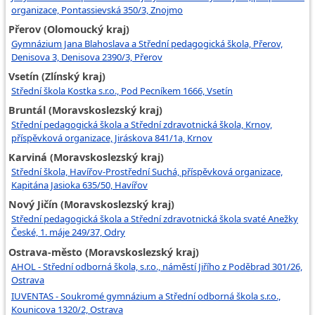
organizace, Pontassievská 350/3, Znojmo
Přerov (Olomoucký kraj)
Gymnázium Jana Blahoslava a Střední pedagogická škola, Přerov,
Denisova 3, Denisova 2390/3, Přerov
Vsetín (Zlínský kraj)
Střední škola Kostka s.r.o., Pod Pecníkem 1666, Vsetín
Bruntál (Moravskoslezský kraj)
Střední pedagogická škola a Střední zdravotnická škola, Krnov,
příspěvková organizace, Jiráskova 841/1a, Krnov
Karviná (Moravskoslezský kraj)
Střední škola, Havířov-Prostřední Suchá, příspěvková organizace,
Kapitána Jasioka 635/50, Havířov
Nový Jičín (Moravskoslezský kraj)
Střední pedagogická škola a Střední zdravotnická škola svaté Anežky
České, 1. máje 249/37, Odry
Ostrava-město (Moravskoslezský kraj)
AHOL - Střední odborná škola, s.r.o., náměstí Jiřího z Poděbrad 301/26,
Ostrava
IUVENTAS - Soukromé gymnázium a Střední odborná škola s.r.o.,
Kounicova 1320/2, Ostrava