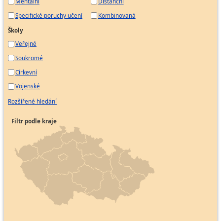
Mentální
Distanční
Specifické poruchy učení
Kombinovaná
Školy
Veřejné
Soukromé
Církevní
Vojenské
Rozšířené hledání
Filtr podle kraje