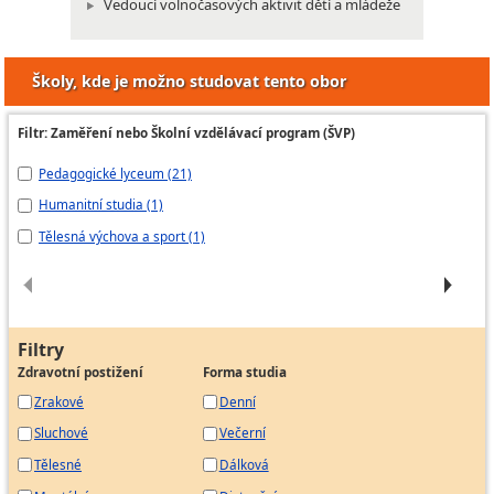
Vedoucí volnočasových aktivit dětí a mládeže
Školy, kde je možno studovat tento obor
Filtr: Zaměření nebo Školní vzdělávací program (ŠVP)
Pedagogické lyceum (21)
ŠV
Humanitní studia (1)
Pe
Tělesná výchova a sport (1)
Pe
Filtry
Zdravotní postižení
Forma studia
Zrakové
Denní
Sluchové
Večerní
Tělesné
Dálková