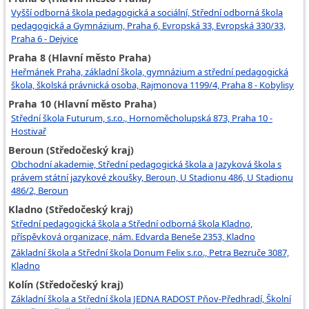
Vyšší odborná škola pedagogická a sociální, Střední odborná škola
pedagogická a Gymnázium, Praha 6, Evropská 33, Evropská 330/33,
Praha 6 - Dejvice
Praha 8 (Hlavní město Praha)
Heřmánek Praha, základní škola, gymnázium a střední pedagogická
škola, školská právnická osoba, Rajmonova 1199/4, Praha 8 - Kobylisy
Praha 10 (Hlavní město Praha)
Střední škola Futurum, s.r.o., Hornoměcholupská 873, Praha 10 -
Hostivař
Beroun (Středočeský kraj)
Obchodní akademie, Střední pedagogická škola a Jazyková škola s
právem státní jazykové zkoušky, Beroun, U Stadionu 486, U Stadionu
486/2, Beroun
Kladno (Středočeský kraj)
Střední pedagogická škola a Střední odborná škola Kladno,
příspěvková organizace, nám. Edvarda Beneše 2353, Kladno
Základní škola a Střední škola Donum Felix s.r.o., Petra Bezruče 3087,
Kladno
Kolín (Středočeský kraj)
Základní škola a Střední škola JEDNA RADOST Pňov-Předhradí, Školní