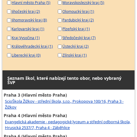
Hlavní město Praha (5)
Moravskoslezský kraj (5)
Jihočeský kraj (2)
Olomoucký kraj (1)
Jihomoravský kraj (8)
Pardubický kraj (2)
Karlovarský kraj (1)
Plzeňský kraj (1)
Kraj Vysočina (1)
Středočeský kraj (7)
Královéhradecký kraj (1)
Ústecký kraj (2)
Liberecký kraj (0)
Zlínský kraj (1)
Seznam škol, které nabízejí tento obor, nebo vybraný
ŠVP
Praha 3 (Hlavní město Praha)
ScioŠkola Žižkov - střední škola, s.r.o., Prokopova 100/16, Praha 3 -
Žižkov
Praha 4 (Hlavní město Praha)
Evangelická akademie - pedagogické lyceum a střední odborná škola,
Hrusická 2537/7, Praha 4 - Záběhlice
Praha 6 (Hlavní město Praha)