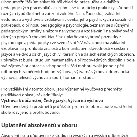
Obor umožní žákům získat hlubší vhled do práce učitele a dalších
pedagogických pracovníků a seznámit se teoreticky i prakticky s činností
různých typů škol nebo zařízení volného času. Žáci získají základní
vědomosti o výchově a vzdělávání člověka, jeho psychických a sociálních
potřebách, o přínosu pedagogiky a psychologie. Seznámí se s různými
pedagogickými směry a názory na výchovu a vzdělávání i na ovlivňování
různých projevů chování. Naučí se uplatňovat vybrané poznatky z
psychologie a pedagogiky i ve svém životě. V návaznosti na základní
vzdělávání si prohloubí znalosti a komunikativní dovednosti v českém
jazyce a ve dvou cizích jazycích, v literárních a dalších estetických oborech.
Pokračovat bude i studium matematiky a přírodovědných disciplín. Podle
své zájmové orientace a schopností si žáci mohou zvolit jedno z pěti
odborných zaměření: hudební výchova, výtvarná výchova, dramatická
výchova, tělesná výchova a sport, humanitní studia.
Pro vzdělávání v tomto oboru jsou významné vyučovací předměty
(vzdělávací oblasti) základní školy:
Výchova k občanství, Český jazyk, Výtvarná výchova
Učivo uvedených předmětů je důležité pro tento obor a bude na střední
škole rozvíjeno a prohlubováno.
Uplatnění absolventů v oboru
Absolventi jsou připraveni ke studiu na vysokých a vyšších odborných