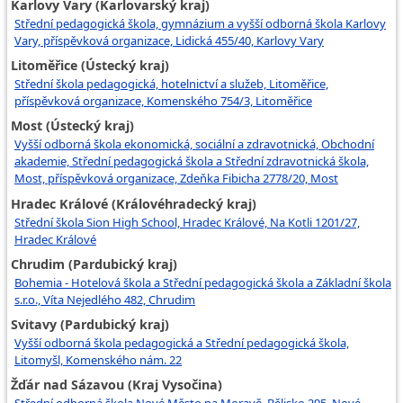
Karlovy Vary (Karlovarský kraj)
Střední pedagogická škola, gymnázium a vyšší odborná škola Karlovy
Vary, příspěvková organizace, Lidická 455/40, Karlovy Vary
Litoměřice (Ústecký kraj)
Střední škola pedagogická, hotelnictví a služeb, Litoměřice,
příspěvková organizace, Komenského 754/3, Litoměřice
Most (Ústecký kraj)
Vyšší odborná škola ekonomická, sociální a zdravotnická, Obchodní
akademie, Střední pedagogická škola a Střední zdravotnická škola,
Most, příspěvková organizace, Zdeňka Fibicha 2778/20, Most
Hradec Králové (Královéhradecký kraj)
Střední škola Sion High School, Hradec Králové, Na Kotli 1201/27,
Hradec Králové
Chrudim (Pardubický kraj)
Bohemia - Hotelová škola a Střední pedagogická škola a Základní škola
s.r.o., Víta Nejedlého 482, Chrudim
Svitavy (Pardubický kraj)
Vyšší odborná škola pedagogická a Střední pedagogická škola,
Litomyšl, Komenského nám. 22
Žďár nad Sázavou (Kraj Vysočina)